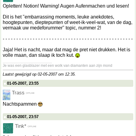
Opletten! Notion! Warning! Augen Aufenmachen und lesen!
Dit is het "embarrassing moments, leuke anekdotes,
hoogtepunten, dieptepunten of weet-ik-veel-wat, van de dag,
vermaak uw medeforummer" topic, nummer 2!
- - - - - - - - - - - - - - - - - - - - - - - - - - - - - - - - - - - - - - - - - - - - - - - -
Jaja! Het is nacht, maar dat mag de pret niet drukken. Het is
volle maan, dan slaap ik toch kut.
__________________
Je was een glasblazer met een wolk van diamanten aan zijn mond
Laatst gewijzigd op 02-05-2007 om
12:35
.
01-05-2007, 23:55
Trass
Nachtspammen
01-05-2007, 23:57
Tink*