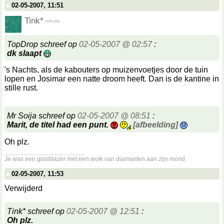
02-05-2007, 11:51
Tink*
TopDrop schreef op
02-05-2007 @ 02:57
:
dk slaapt
's Nachts, als de kabouters op muizenvoetjes door de tuin
lopen en Josimar een natte droom heeft. Dan is de kantine in
stille rust.
Mr Soija schreef op
02-05-2007 @ 08:51
:
Marit, de titel had een punt.
[afbeelding]
Oh plz.
__________________
Je was een glasblazer met een wolk van diamanten aan zijn mond
02-05-2007, 11:53
Verwijderd
Tink* schreef op
02-05-2007 @ 12:51
:
Oh plz.