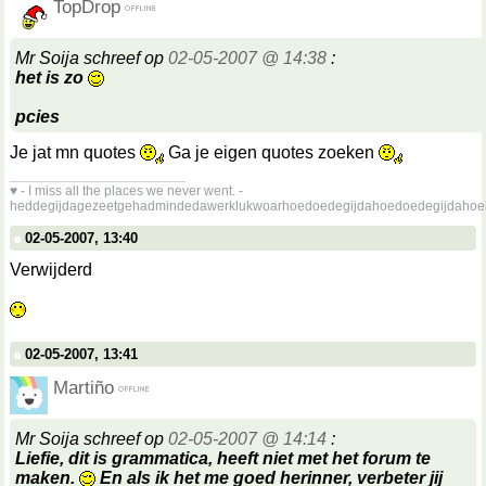
TopDrop
Mr Soija schreef op
02-05-2007 @ 14:38
:
het is zo
pcies
Je jat mn quotes
Ga je eigen quotes zoeken
__________________
♥ - I miss all the places we never went. -
heddegijdagezeetgehadmindedawerklukwoarhoedoedegijdahoedoedegijdahoe
02-05-2007, 13:40
Verwijderd
02-05-2007, 13:41
Martiño
Mr Soija schreef op
02-05-2007 @ 14:14
:
Liefie, dit is grammatica, heeft niet met het forum te
maken.
En als ik het me goed herinner, verbeter jij