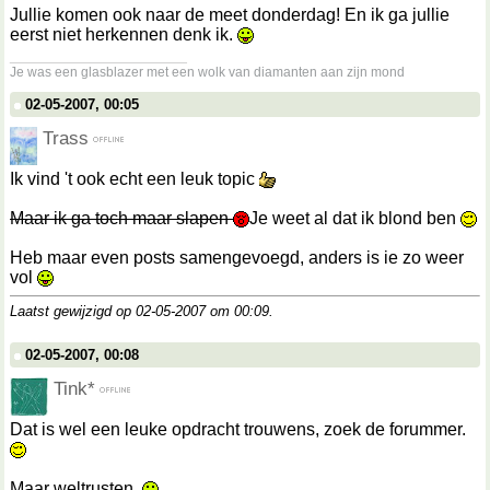
Jullie komen ook naar de meet donderdag! En ik ga jullie
eerst niet herkennen denk ik.
__________________
Je was een glasblazer met een wolk van diamanten aan zijn mond
02-05-2007, 00:05
Trass
Ik vind 't ook echt een leuk topic
Maar ik ga toch maar slapen
Je weet al dat ik blond ben
Heb maar even posts samengevoegd, anders is ie zo weer
vol
Laatst gewijzigd op 02-05-2007 om
00:09
.
02-05-2007, 00:08
Tink*
Dat is wel een leuke opdracht trouwens, zoek de forummer.
Maar weltrusten.