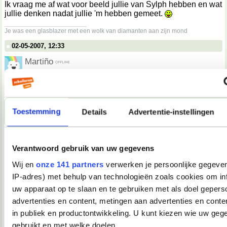
Ik vraag me af wat voor beeld jullie van Sylph hebben en wat
jullie denken nadat jullie 'm hebben gemeet.
__________________
Je was een glasblazer met een wolk van diamanten aan zijn mond
02-05-2007, 12:33
Martiño
Darkiekurd schreef op
02-05-2007 @ 13:30
:
Spamtopic.
Niet.
Toestemming
Details
Advertentie-instellingen
Dit is het "embarrassing moments, leuke anekdotes,
hoogtepunten, dieptepunten of weet-ik-veel-wat, van de dag,
vermaak uw medeforummer" topic, nummer 2!
Verantwoord gebruik van uw gegevens
Wij en
onze 141 partners
verwerken je persoonlijke gegeven
Dit had dus eigenlijk in de eerste post gemoeten.
__________________
IP-adres) met behulp van technologieën zoals cookies om in
you're not my demographic
uw apparaat op te slaan en te gebruiken met als doel gepers
02-05-2007, 12:36
advertenties en content, metingen aan advertenties en conten
in publiek en productontwikkeling. U kunt kiezen wie uw geg
Tink*
gebruikt en met welke doelen.