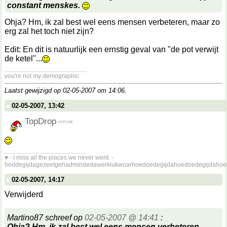
constant menskes.
Ohja? Hm, ik zal best wel eens mensen verbeteren, maar zo
erg zal het toch niet zijn?
Edit: En dit is natuurlijk een ernstig geval van "de pot verwijt
de ketel"...
__________________
you're not my demographic
Laatst gewijzigd op 02-05-2007 om
14:06
.
02-05-2007, 13:42
TopDrop
__________________
♥ - I miss all the places we never went. -
heddegijdagezeetgehadmindedawerklukwoarhoedoedegijdahoedoedegijdahoe
02-05-2007, 14:17
Verwijderd
Martino87 schreef op
02-05-2007 @ 14:41
:
Ohja? Hm, ik zal best wel eens mensen verbeteren,