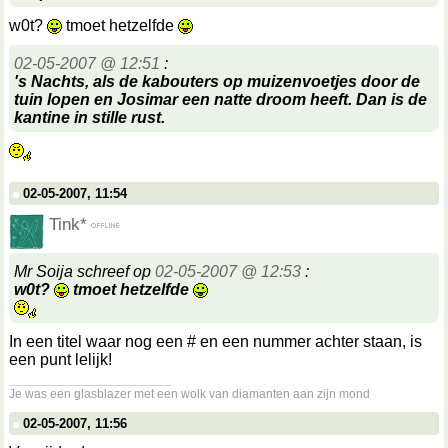
w0t?
tmoet hetzelfde
02-05-2007 @ 12:51
:
's Nachts, als de kabouters op muizenvoetjes door de
tuin lopen en Josimar een natte droom heeft. Dan is de
kantine in stille rust.
02-05-2007, 11:54
Tink*
Mr Soija schreef op
02-05-2007 @ 12:53
:
w0t?
tmoet hetzelfde
In een titel waar nog een # en een nummer achter staan, is
een punt lelijk!
__________________
Je was een glasblazer met een wolk van diamanten aan zijn mond
02-05-2007, 11:56