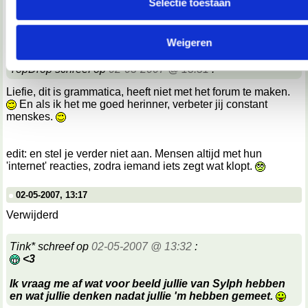
Selectie toestaan
We werken samen met
67 derden
die uw gegevens kunnen 
02-05-2007, 13:14
en verwerken.
Verwijderd
Weigeren
TopDrop schreef op
02-05-2007 @ 13:31
:
Liefie, dit is grammatica, heeft niet met het forum te maken.
En als ik het me goed herinner, verbeter jij constant
menskes.
edit: en stel je verder niet aan. Mensen altijd met hun
'internet' reacties, zodra iemand iets zegt wat klopt.
02-05-2007, 13:17
Verwijderd
Tink* schreef op
02-05-2007 @ 13:32
:
<3
Ik vraag me af wat voor beeld jullie van Sylph hebben
en wat jullie denken nadat jullie 'm hebben gemeet.