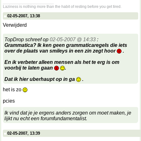
__________________
Laziness is nothing more than the habit of resting before you get tired.
02-05-2007, 13:38
Verwijderd
TopDrop schreef op
02-05-2007 @ 14:33
:
Grammatica? Ik ken geen grammaticaregels die iets
over de plaats van smileys in een zin zegt hoor
.
En ik verbeter alleen mensen als het te erg is om
voorbij te laten gaan
.
Dat ik hier uberhaupt op in ga
.
het is zo
pcies
Ik vind dat je je ergens anders zorgen om moet maken, je
lijkt nu echt een forumfundamentalist.
02-05-2007, 13:39