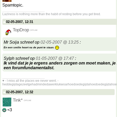
Spamtopic.
__________________
Laziness is nothing more than the habit of resting before you get tired.
02-05-2007, 12:31
TopDrop
Mr Soija schreef op
02-05-2007 @ 13:25
:
En een smilie hoort na de punt te staan.
Sylph schreef op
01-05-2007 @ 17:47
:
Ik vind dat je je ergens anders zorgen om moet maken, je l
een forumfundamentalist.
__________________
♥ - I miss all the places we never went. -
heddegijdagezeetgehadmindedawerklukwoarhoedoedegijdahoedoedegijdahoe
02-05-2007, 12:32
Tink*
<3