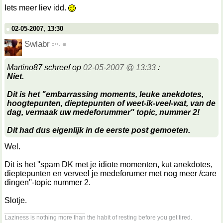
Iets meer liev idd.
02-05-2007, 13:30
Swlabr
Martino87 schreef op
02-05-2007 @ 13:33
:
Niet.
Dit is het "embarrassing moments, leuke anekdotes,
hoogtepunten, dieptepunten of weet-ik-veel-wat, van de
dag, vermaak uw medeforummer" topic, nummer 2!
Dit had dus eigenlijk in de eerste post gemoeten.
Wel.
Dit is het ''spam DK met je idiote momenten, kut anekdotes,
dieptepunten en verveel je medeforumer met nog meer /care
dingen''-topic nummer 2.
Slotje.
__________________
Laziness is nothing more than the habit of resting before you get tired.