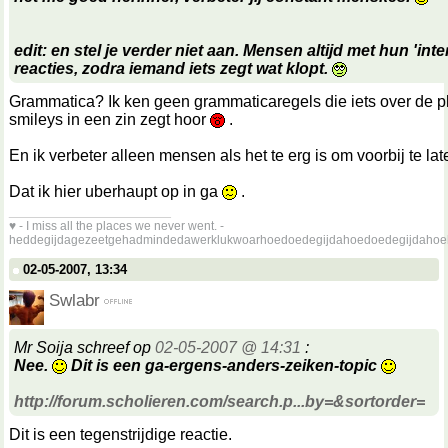
edit: en stel je verder niet aan. Mensen altijd met hun 'inte
reacties, zodra iemand iets zegt wat klopt.
Grammatica? Ik ken geen grammaticaregels die iets over de p
smileys in een zin zegt hoor
.
En ik verbeter alleen mensen als het te erg is om voorbij te l
Dat ik hier uberhaupt op in ga
.
__________________
♥ - I miss all the places we never went. -
heddegijdagezeetgehadmindedawerklukwoarhoedoedegijdahoedoedegijdahoe
02-05-2007, 13:34
Swlabr
Mr Soija schreef op
02-05-2007 @ 14:31
:
Nee.
Dit is een ga-ergens-anders-zeiken-topic
http://forum.scholieren.com/search.p...by=&sortorder=
Dit is een tegenstrijdige reactie.