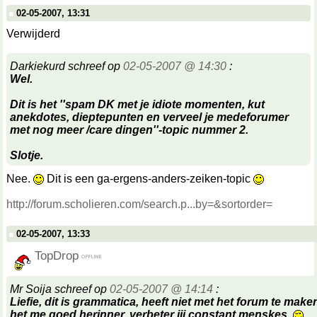
02-05-2007, 13:31
Verwijderd
Darkiekurd schreef op
02-05-2007 @ 14:30
:
Wel.
Dit is het ''spam DK met je idiote momenten, kut
anekdotes, dieptepunten en verveel je medeforumer
met nog meer /care dingen''-topic nummer 2.
Slotje.
Nee.
Dit is een ga-ergens-anders-zeiken-topic
http://forum.scholieren.com/search.p...by=&sortorder=
02-05-2007, 13:33
TopDrop
Mr Soija schreef op
02-05-2007 @ 14:14
:
Liefie, dit is grammatica, heeft niet met het forum te make
het me goed herinner, verbeter jij constant menskes.