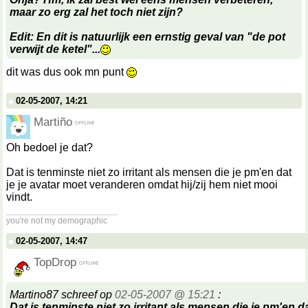
maar zo erg zal het toch niet zijn?
Edit: En dit is natuurlijk een ernstig geval van "de pot
verwijt de ketel"...
dit was dus ook mn punt
02-05-2007, 14:21
Martiño
Oh bedoel je dat?
Dat is tenminste niet zo irritant als mensen die je pm'en dat
je je avatar moet veranderen omdat hij/zij hem niet mooi
vindt.
__________________
you're not my demographic
02-05-2007, 14:47
TopDrop
Martino87 schreef op
02-05-2007 @ 15:21
:
Dat is tenminste niet zo irritant als mensen die je pm'en da