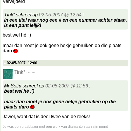
Verwijderd
Tink* schreef op
02-05-2007 @ 12:54
:
In een titel waar nog een # en een nummer achter staan,
is een punt lelijk!
best wel hè :')
maar dan moet je ook gene hekje gebruiken op die plaats
daro
02-05-2007, 12:00
Tink*
Mr Soija schreef op
02-05-2007 @ 12:56
:
best wel hè :')
maar dan moet je ook gene hekje gebruiken op die
plaats daro
Jawel, want dat is deel twee van de reeks!
__________________
Je was een glasblazer met een wolk van diamanten aan zijn mond