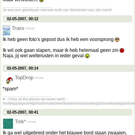
__________________
Je was een glasblazer met een wolk van diamanten aan zijn mond
02-05-2007, 00:12
Trass
Ik heb geen foto's gepost dus ik heb een voorsprong
Ik wil ook gaan slapen, maar ik heb helemaal geen zin
Naja, jij wel welterusten in ieder geval
02-05-2007, 00:14
TopDrop
*spam*
__________________
♥ - I miss all the places we never went. -
heddegijdagezeetgehadmindedawerklukwoarhoedoedegijdahoedoedegijdahoe
02-05-2007, 00:41
Tink*
Ik ga wel uitgebreid onder het blauwe bord staan zwaaien,