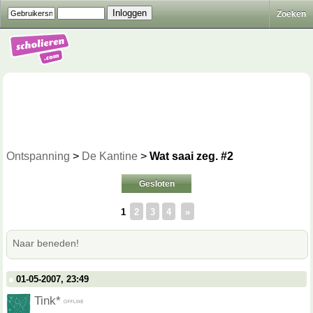
Zoeken
Ontspanning
>
De Kantine
>
Wat saai zeg. #2
Gesloten
1
2
3
4
»
Naar beneden!
01-05-2007, 23:49
Tink*