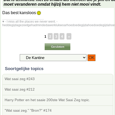
moet veranderen omdat hij/zij hem niet mooi vindt.
Das best kansloos
__________________
♥ - I miss all the places we never went. -
heddegijdagezeetgehadmindedawerklukwoarhoedoedegijdahoedoedegijdahoe
1
2
3
4
»
Gesloten
Soortgelijke topics
Wat saai zeg #243
Wat saai zeg #212
Harry Potter en het saaie 200ste Wat Saai Zeg topic.
"Wat saai zeg." "Bron?" #174