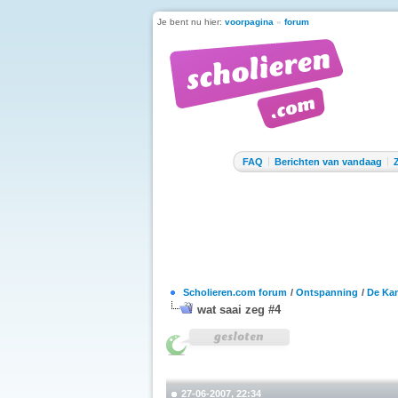
Je bent nu hier:
voorpagina
»
forum
FAQ
Berichten van vandaag
Scholieren.com forum
/
Ontspanning
/
De Kan
wat saai zeg #4
27-06-2007, 22:34