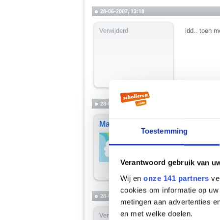
28-06-2007, 13:18
Verwijderd
idd.. toen 
28-06-2007, 14:23
Martiño
Hoera! Ik h
Toestemming
Shit! Ik he
__________
you're not my
Verantwoord gebruik van u
Wij en
onze 141 partners
ver
cookies om informatie op uw 
28-06-2007, 14:30
metingen aan advertenties en
en met welke doelen.
Verwijderd
Hoera! Ik zi