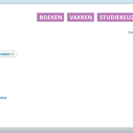
Ge
Zoeken
tine