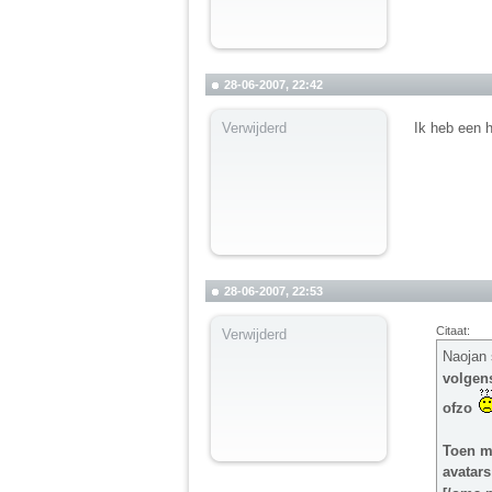
28-06-2007, 22:42
Verwijderd
Ik heb een h
28-06-2007, 22:53
Citaat:
Verwijderd
Naojan 
volgens
ofzo
Toen mo
avatars