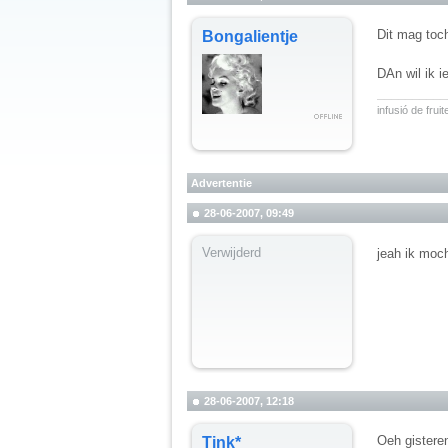
Dit mag toc
Bongalientje
DAn wil ik 
__________
infusió de fru
Advertentie
28-06-2007, 09:49
Verwijderd
jeah ik moc
28-06-2007, 12:18
Oeh gistere
Tink*