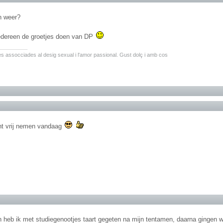
h weer?
iedereen de groetjes doen van DP
________
ites assocciades al desig sexual i l'amor passional. Gust dolç i amb cos
ht vrij nemen vandaag
n heb ik met studiegenootjes taart gegeten na mijn tentamen, daarna gingen w