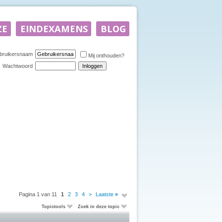
bruikersnaam
Mij onthouden?
Wachtwoord
Pagina 1 van 11
1
2
3
4
>
Laatste
»
Topictools
Zoek in deze topic