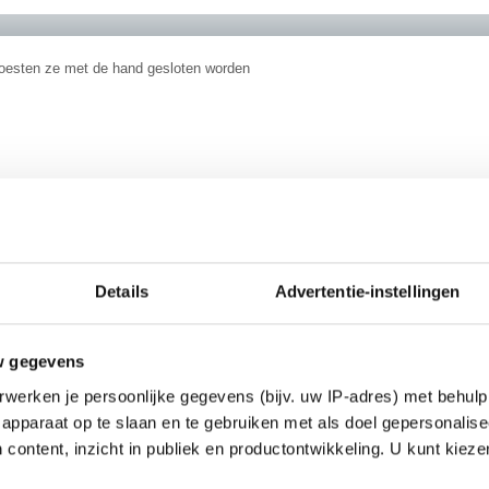
moesten ze met de hand gesloten worden
eb een tentamen gehaald.
Details
Advertentie-instellingen
b een ander tentamen niet gehaald.
________
 demographic
w gegevens
werken je persoonlijke gegevens (bijv. uw IP-adres) met behulp
apparaat op te slaan en te gebruiken met als doel gepersonalise
 content, inzicht in publiek en productontwikkeling. U kunt kiez
e mijn zus zaterdag waarschijnlijk. Ze mag thuis op bezoek
Ik denk dat ze