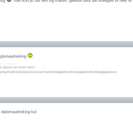
 sig
Toen kon je zelf een sig maken, gewoon door die streepjes er neer te
plomauitreiking
________
the places we never went. -
zeetgehadmindedawerklukwoarhoedoedegijdahoedoedegijdahoeheddegijdagedoan
 diplomauitreiking kut.