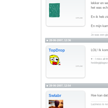
lekker en w
het was echt
En ik heb zi
En mijn kam
__________
Je was een gl
28-06-2007, 12:36
TopDrop
LOL! Ik kom
__________
♥ - I miss all 
heddegijdage
28-06-2007, 12:54
Swlabr
Hoe kan da
__________
Laziness is not