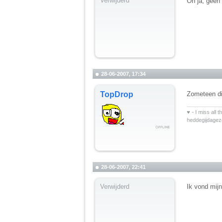
Verwijderd
Oh ja, geen
28-06-2007, 17:34
TopDrop
Zometeen di
__________
♥ - I miss all 
heddegijdage
28-06-2007, 22:41
Verwijderd
Ik vond mijn