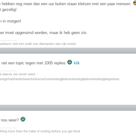
e hebben nog meer dan een uur buiten staan kletsen met een paar mensen.
 gezellig!
n in morgen!
er moet opgeruimd worden, maar ik heb geen zin.
________
asblazer met een wolk van diamanten aan zijn mond
 net een topic tegen met 1005 replies
klik
________
the places we never went. -
zeetgehadmindedawerklukwoarhoedoedegijdahoedoedegijdahoeheddegijdagedoan
t nou weer?
________
hing more than the habit of resting before you get tired.