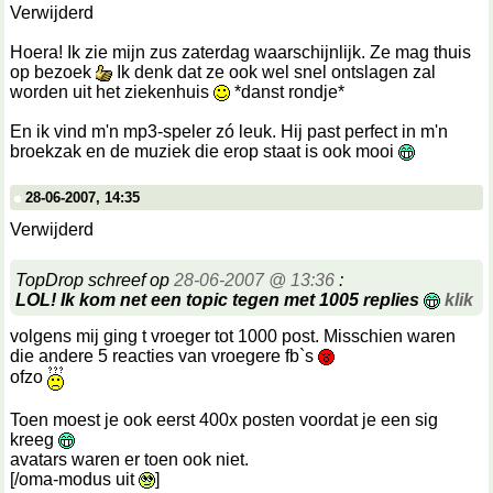
Verwijderd
Hoera! Ik zie mijn zus zaterdag waarschijnlijk. Ze mag thuis
op bezoek
Ik denk dat ze ook wel snel ontslagen zal
worden uit het ziekenhuis
*danst rondje*
En ik vind m'n mp3-speler zó leuk. Hij past perfect in m'n
broekzak en de muziek die erop staat is ook mooi
28-06-2007, 14:35
Verwijderd
TopDrop schreef op
28-06-2007 @ 13:36
:
LOL! Ik kom net een topic tegen met 1005 replies
klik
volgens mij ging t vroeger tot 1000 post. Misschien waren
die andere 5 reacties van vroegere fb`s
ofzo
Toen moest je ook eerst 400x posten voordat je een sig
kreeg
avatars waren er toen ook niet.
[/oma-modus uit
]