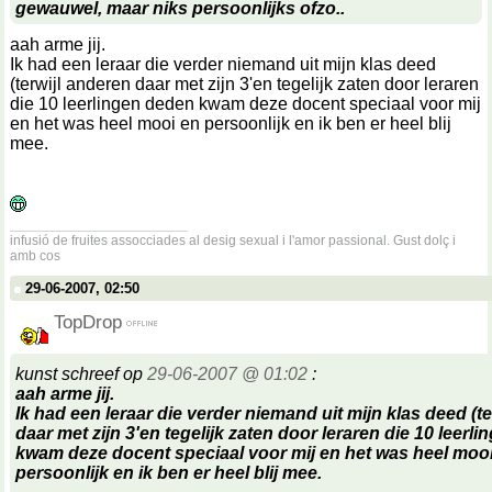
gewauwel, maar niks persoonlijks ofzo..
aah arme jij.
Ik had een leraar die verder niemand uit mijn klas deed
(terwijl anderen daar met zijn 3'en tegelijk zaten door leraren
die 10 leerlingen deden kwam deze docent speciaal voor mij
en het was heel mooi en persoonlijk en ik ben er heel blij
mee.
__________________
infusió de fruites assocciades al desig sexual i l'amor passional. Gust dolç i
amb cos
29-06-2007, 02:50
TopDrop
kunst schreef op
29-06-2007 @ 01:02
:
aah arme jij.
Ik had een leraar die verder niemand uit mijn klas deed (t
daar met zijn 3'en tegelijk zaten door leraren die 10 leerl
kwam deze docent speciaal voor mij en het was heel moo
persoonlijk en ik ben er heel blij mee.