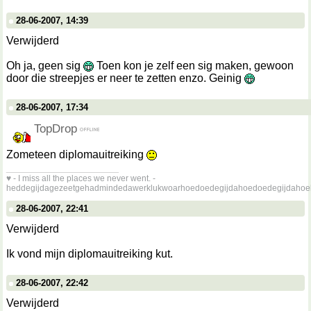
28-06-2007, 14:39
Verwijderd
Oh ja, geen sig
Toen kon je zelf een sig maken, gewoon
door die streepjes er neer te zetten enzo. Geinig
28-06-2007, 17:34
TopDrop
Zometeen diplomauitreiking
__________________
♥ - I miss all the places we never went. -
heddegijdagezeetgehadmindedawerklukwoarhoedoedegijdahoedoedegijdahoe
28-06-2007, 22:41
Verwijderd
Ik vond mijn diplomauitreiking kut.
28-06-2007, 22:42
Verwijderd