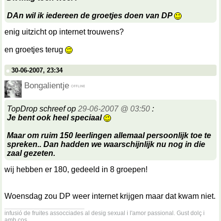
DAn wil ik iedereen de groetjes doen van DP
enig uitzicht op internet trouwens?
en groetjes terug
30-06-2007, 23:34
Bongalientje
TopDrop schreef op
29-06-2007 @ 03:50
:
Je bent ook heel speciaal
Maar om ruim 150 leerlingen allemaal persoonlijk toe te
spreken.. Dan hadden we waarschijnlijk nu nog in die
zaal gezeten.
wij hebben er 180, gedeeld in 8 groepen!
Woensdag zou DP weer internet krijgen maar dat kwam niet.
__________________
infusió de fruites assocciades al desig sexual i l'amor passional. Gust dolç i
amb cos