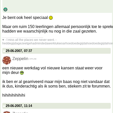
Je bent ook heel speciaal
Maar om ruim 150 leerlingen allemaal persoonlijk toe te sprek
hadden we waarschijnlijk nu nog in die zaal gezeten.
__________________
♥ - I miss all the places we never went. -
heddegijdagezeetgehadmindedawerklukwoarhoedoedegijdahoedoedegijdahoe
29-06-2007, 07:37
Zeppelin
een nieuwe werkdag vol nieuwe kansen staat weer voor
mijn deur
ik ben er al gearriveerd maar mijn baas nog niet vandaar dat
ik dus, kinderachtig als ik soms ben, stiekem zit te forummen.
hihihihihihihi
29-06-2007, 11:14