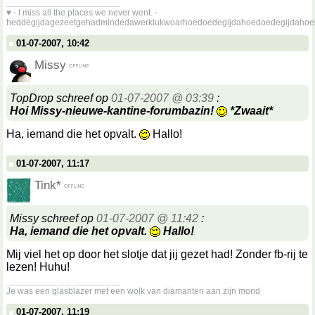
__________________
♥ - I miss all the places we never went. -
heddegijdagezeetgehadmindedawerklukwoarhoedoedegijdahoedoedegijdahoe
01-07-2007, 10:42
Missy
TopDrop schreef op
01-07-2007 @ 03:39
:
Hoi Missy-nieuwe-kantine-forumbazin!
*Zwaait*
Ha, iemand die het opvalt.
Hallo!
01-07-2007, 11:17
Tink*
Missy schreef op
01-07-2007 @ 11:42
:
Ha, iemand die het opvalt.
Hallo!
Mij viel het op door het slotje dat jij gezet had! Zonder fb-rij te
lezen! Huhu!
__________________
Je was een glasblazer met een wolk van diamanten aan zijn mond
01-07-2007, 11:19