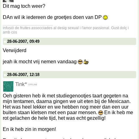
Dit mag toch weer?
DAn wil ik iedereen de groetjes doen van DP
__________________
infusió de fruites assocciades al desig sexual i l'amor passional. Gust dolç i
amb cos
28-06-2007, 09:49
Verwijderd
jeah ik mocht vrij nemen vandaag
28-06-2007, 12:18
Tink*
Oeh gisteren heb ik met studiegenootjes taart gegeten na
mijn tentamen, daarna gingen we uit eten bij de Mexicaan.
Het was heel lekker en we hebben nog meer dan een uur
buiten staan kletsen met een paar mensen.
En ik heb me
rot gelachen de hele tijd, het was echt gezellig!
En ik heb zin in morgen!