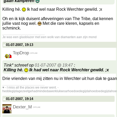
gaan kamperen
Killing hè.
Ik had wel naar Rock Werchter gewild. ;x
Oh en ik kijk duisent afleveringen van The Tribe, dat kennen
jullie vast nog wel.
Met die rare kleren, kapsels en
schminck.
__________________
Je was een glasblazer met een wolk van diamanten aan zijn mond
01-07-2007, 19:13
TopDrop
Tink* schreef op
01-07-2007 @ 19:47
:
Killing hè.
Ik had wel naar Rock Werchter gewild. ;x
Drie vrienden van mij zitten nu in Werchter uit hun dak te gaa
__________________
♥ - I miss all the places we never went. -
heddegijdagezeetgehadmindedawerklukwoarhoedoedegijdahoedoedegijdahoe
01-07-2007, 19:14
Dexter_M