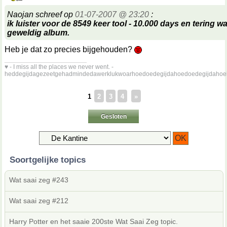
Naojan schreef op
01-07-2007 @ 23:20
:
ik luister voor de 8549 keer tool - 10.000 days en tering w
geweldig album.
Heb je dat zo precies bijgehouden?
__________________
♥ - I miss all the places we never went. -
heddegijdagezeetgehadmindedawerklukwoarhoedoedegijdahoedoedegijdahoe
1
2
3
4
»
Gesloten
Soortgelijke topics
Wat saai zeg #243
Wat saai zeg #212
Harry Potter en het saaie 200ste Wat Saai Zeg topic.