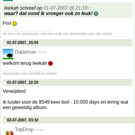
leekah schreef op
01-07-2007 @ 21:18
:
waar? dat vond ik vroeger ook zo leuk!
Pm!
__________________
Je was een glasblazer met een wolk van diamanten aan zijn mond
01-07-2007, 20:54
Daboman
welkom terug leekah
__________________
Diamanten zijn moeilijk te vinden.
01-07-2007, 22:20
Verwijderd
ik luister voor de 8549 keer tool - 10.000 days en tering wat
een geweldig album.
02-07-2007, 03:32
TopDrop