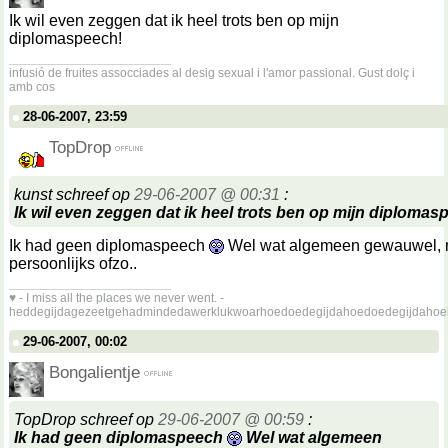
Ik wil even zeggen dat ik heel trots ben op mijn
diplomaspeech!
__________________
infusió de fruites assocciades al desig sexual i l'amor passional. Gust dolç i
amb cos
28-06-2007, 23:59
TopDrop
kunst schreef op
29-06-2007 @ 00:31
:
Ik wil even zeggen dat ik heel trots ben op mijn diplomas
Ik had geen diplomaspeech
Wel wat algemeen gewauwel, 
persoonlijks ofzo..
__________________
♥ - I miss all the places we never went. -
heddegijdagezeetgehadmindedawerklukwoarhoedoedegijdahoedoedegijdahoe
29-06-2007, 00:02
Bongalientje
TopDrop schreef op
29-06-2007 @ 00:59
:
Ik had geen diplomaspeech
Wel wat algemeen