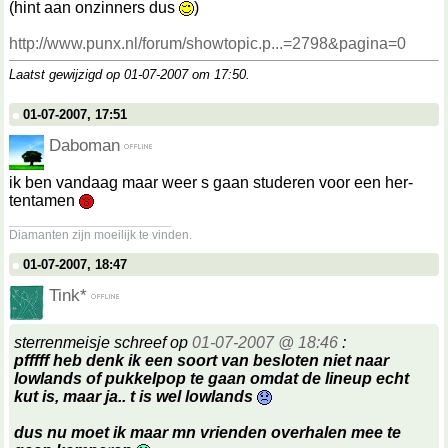
(hint aan onzinners dus
)
http://www.punx.nl/forum/showtopic.p...=2798&pagina=0
Laatst gewijzigd op 01-07-2007 om
17:50
.
01-07-2007, 17:51
Daboman
ik ben vandaag maar weer s gaan studeren voor een her-
tentamen
__________________
Diamanten zijn moeilijk te vinden.
01-07-2007, 18:47
Tink*
sterrenmeisje schreef op
01-07-2007 @ 18:46
:
pfffff heb denk ik een soort van besloten niet naar
lowlands of pukkelpop te gaan omdat de lineup echt
kut is, maar ja.. t is wel lowlands
dus nu moet ik maar mn vrienden overhalen mee te