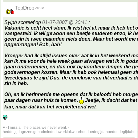
TopDrop
Sylph schreef op
01-07-2007 @ 20:41
:
Vakantie is echt heel stom. Ik wist het al, maar ik heb het
vastgesteld. Ik wil gewoon een beetje studeren enzo, ik 
geen zin in twee maanden niets doen. Maar het wordt me 
opgedrongen! Bah, bah!
Vroeger had ik altijd issues over wat ik in het weekend m
kan ik me voor de hele week gaan afvragen wat ik in go
gaan ondernemen, en dan ook bij voorkeur dingen die g
godsvermogen kosten. Maar ik heb ook helemaal geen z
tweedejaars te zijn! Dus, de conclusie van dit verhaal is d
zin in heb.
Oh, en ik herinnerde me opeens dat ik beloofd heb morg
paar dagen naar huis te komen.
Jeetje, ik dacht dat het
kan, maar dat kan het verpletterend wel.
__________________
♥ - I miss all the places we never went. -
heddegijdagezeetgehadmindedawerklukwoarhoedoedegijdahoedoedegijdahoe