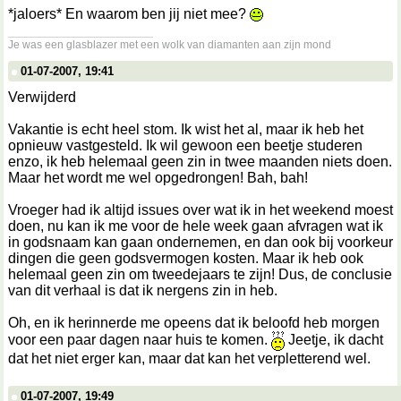
*jaloers* En waarom ben jij niet mee?
__________________
Je was een glasblazer met een wolk van diamanten aan zijn mond
01-07-2007, 19:41
Verwijderd
Vakantie is echt heel stom. Ik wist het al, maar ik heb het
opnieuw vastgesteld. Ik wil gewoon een beetje studeren
enzo, ik heb helemaal geen zin in twee maanden niets doen.
Maar het wordt me wel opgedrongen! Bah, bah!
Vroeger had ik altijd issues over wat ik in het weekend moest
doen, nu kan ik me voor de hele week gaan afvragen wat ik
in godsnaam kan gaan ondernemen, en dan ook bij voorkeur
dingen die geen godsvermogen kosten. Maar ik heb ook
helemaal geen zin om tweedejaars te zijn! Dus, de conclusie
van dit verhaal is dat ik nergens zin in heb.
Oh, en ik herinnerde me opeens dat ik beloofd heb morgen
voor een paar dagen naar huis te komen.
Jeetje, ik dacht
dat het niet erger kan, maar dat kan het verpletterend wel.
01-07-2007, 19:49