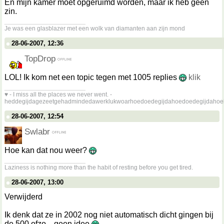
En mijn kamer moet opgeruimd worden, maar ik heb geen
zin.
__________________
Je was een glasblazer met een wolk van diamanten aan zijn mond
28-06-2007, 12:36
TopDrop
LOL! Ik kom net een topic tegen met 1005 replies
klik
__________________
♥ - I miss all the places we never went. -
heddegijdagezeetgehadmindedawerklukwoarhoedoedegijdahoedoedegijdahoe
28-06-2007, 12:54
Swlabr
Hoe kan dat nou weer?
__________________
Laziness is nothing more than the habit of resting before you get tired.
28-06-2007, 13:00
Verwijderd
Ik denk dat ze in 2002 nog niet automatisch dicht gingen bij
de 500 ofzo... geen idee