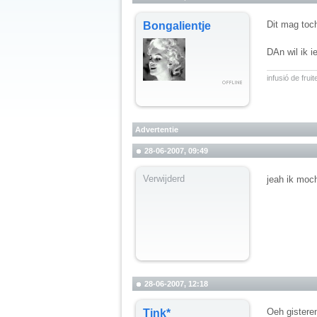
Dit mag toc
Bongalientje
DAn wil ik 
__________
infusió de fru
Advertentie
28-06-2007, 09:49
Verwijderd
jeah ik moc
28-06-2007, 12:18
Oeh gistere
Tink*