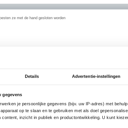
moesten ze met de hand gesloten worden
eb een tentamen gehaald.
Details
Advertentie-instellingen
b een ander tentamen niet gehaald.
________
 demographic
w gegevens
werken je persoonlijke gegevens (bijv. uw IP-adres) met behulp
apparaat op te slaan en te gebruiken met als doel gepersonalise
 content, inzicht in publiek en productontwikkeling. U kunt kiez
e mijn zus zaterdag waarschijnlijk. Ze mag thuis op bezoek
Ik denk dat ze