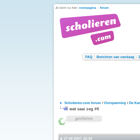
Je bent nu hier:
voorpagina
»
forum
FAQ
Berichten van vandaag
Scholieren.com forum
/
Ontspanning
/
De Kan
wat saai zeg #4
27-06-2007, 22:34