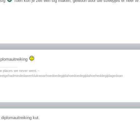
 sig
Toen kon je zelf een sig maken, gewoon door die streepjes er neer te
plomauitreiking
________
the places we never went. -
zeetgehadmindedawerklukwoarhoedoedegijdahoedoedegijdahoeheddegijdagedoan
 diplomauitreiking kut.