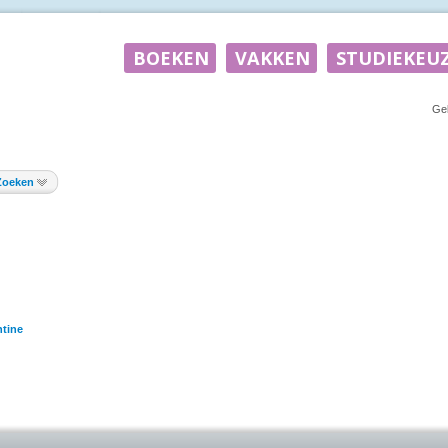
Ge
Zoeken
tine