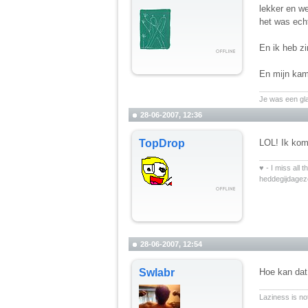
lekker en w
het was echt
En ik heb zi
En mijn kam
__________
Je was een gl
28-06-2007, 12:36
TopDrop
LOL! Ik kom
__________
♥ - I miss all 
heddegijdage
28-06-2007, 12:54
Swlabr
Hoe kan da
__________
Laziness is not