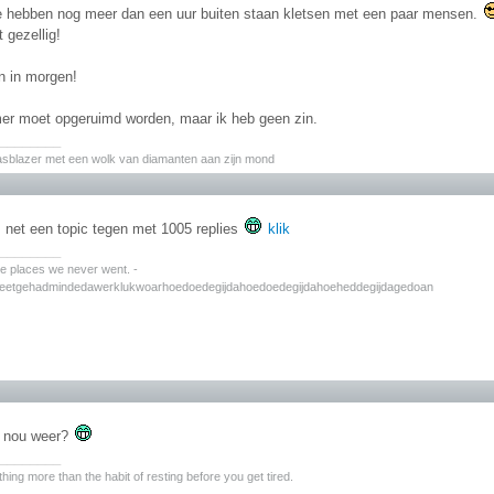
e hebben nog meer dan een uur buiten staan kletsen met een paar mensen.
 gezellig!
n in morgen!
er moet opgeruimd worden, maar ik heb geen zin.
________
asblazer met een wolk van diamanten aan zijn mond
 net een topic tegen met 1005 replies
klik
________
the places we never went. -
zeetgehadmindedawerklukwoarhoedoedegijdahoedoedegijdahoeheddegijdagedoan
t nou weer?
________
hing more than the habit of resting before you get tired.