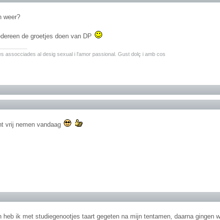
h weer?
iedereen de groetjes doen van DP
________
ites assocciades al desig sexual i l'amor passional. Gust dolç i amb cos
ht vrij nemen vandaag
n heb ik met studiegenootjes taart gegeten na mijn tentamen, daarna gingen w