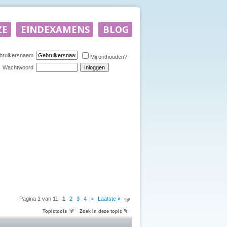
bruikersnaam
Mij onthouden?
Wachtwoord
Pagina 1 van 11
1
2
3
4
>
Laatste
»
Topictools
Zoek in deze topic