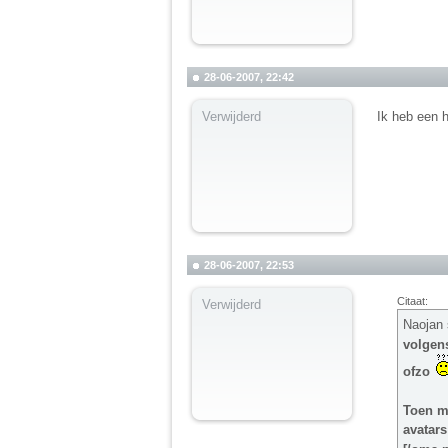
28-06-2007, 22:42
Verwijderd
Ik heb een h
28-06-2007, 22:53
Citaat:
Verwijderd
Naojan 
volgens
ofzo
Toen mo
avatars