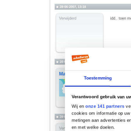
28-06-2007, 13:18
Verwijderd
idd.. toen 
28-06-2007, 14:23
Martiño
Hoera! Ik h
Toestemming
Shit! Ik he
__________
you're not my
Verantwoord gebruik van u
Wij en
onze 141 partners
ver
cookies om informatie op uw 
28-06-2007, 14:30
metingen aan advertenties en
en met welke doelen.
Verwijderd
Hoera! Ik zi