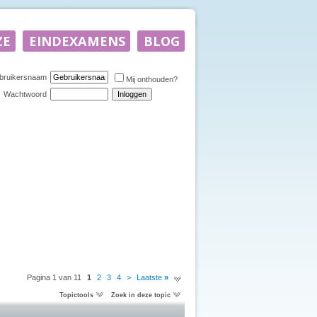
bruikersnaam
Mij onthouden?
Wachtwoord
Pagina 1 van 11
1
2
3
4
>
Laatste
»
Topictools
Zoek in deze topic