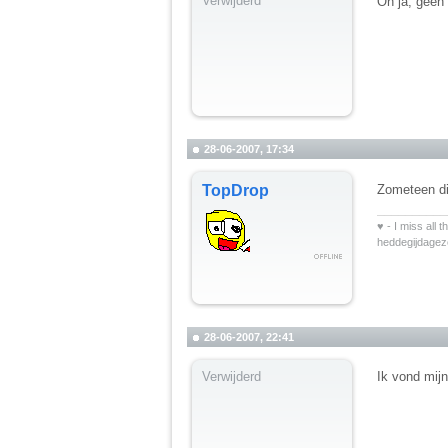
Verwijderd
Oh ja, geen
28-06-2007, 17:34
TopDrop
Zometeen di
__________
♥ - I miss all 
heddegijdage
28-06-2007, 22:41
Verwijderd
Ik vond mijn