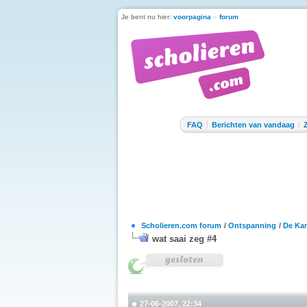
Je bent nu hier:
voorpagina
»
forum
FAQ
Berichten van vandaag
Scholieren.com forum
/
Ontspanning
/
De Kan
wat saai zeg #4
27-06-2007, 22:34