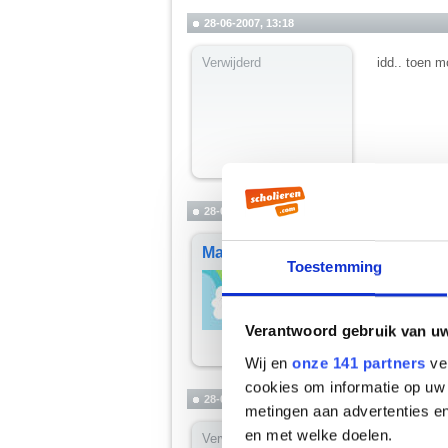
28-06-2007, 13:18
Verwijderd
idd.. toen 
28-06-2007, 14:23
Martiño
Hoera! Ik h
Toestemming
Shit! Ik he
__________
you're not my
Verantwoord gebruik van u
Wij en
onze 141 partners
ver
cookies om informatie op uw 
28-06-2007, 14:30
metingen aan advertenties en
en met welke doelen.
Verwijderd
Hoera! Ik zi