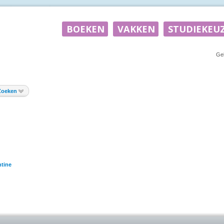
Ge
Zoeken
tine