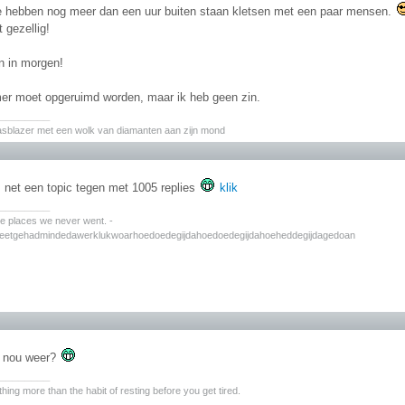
e hebben nog meer dan een uur buiten staan kletsen met een paar mensen.
 gezellig!
n in morgen!
er moet opgeruimd worden, maar ik heb geen zin.
________
asblazer met een wolk van diamanten aan zijn mond
 net een topic tegen met 1005 replies
klik
________
the places we never went. -
zeetgehadmindedawerklukwoarhoedoedegijdahoedoedegijdahoeheddegijdagedoan
t nou weer?
________
hing more than the habit of resting before you get tired.