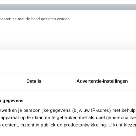
moesten ze met de hand gesloten worden
eb een tentamen gehaald.
Details
Advertentie-instellingen
b een ander tentamen niet gehaald.
________
 demographic
w gegevens
werken je persoonlijke gegevens (bijv. uw IP-adres) met behulp
apparaat op te slaan en te gebruiken met als doel gepersonalise
 content, inzicht in publiek en productontwikkeling. U kunt kiez
e mijn zus zaterdag waarschijnlijk. Ze mag thuis op bezoek
Ik denk dat ze