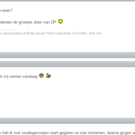
h weer?
iedereen de groetjes doen van DP
________
ites assocciades al desig sexual i l'amor passional. Gust dolç i amb cos
ht vrij nemen vandaag
n heb ik met studiegenootjes taart gegeten na mijn tentamen, daarna gingen w