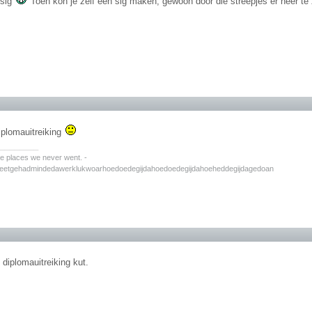
 sig
Toen kon je zelf een sig maken, gewoon door die streepjes er neer te
plomauitreiking
________
the places we never went. -
zeetgehadmindedawerklukwoarhoedoedegijdahoedoedegijdahoeheddegijdagedoan
 diplomauitreiking kut.