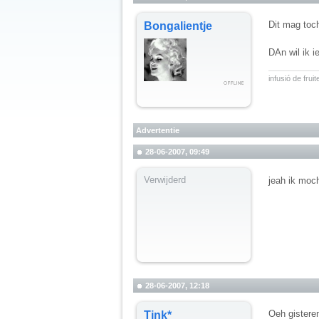
Dit mag toc
Bongalientje
DAn wil ik 
__________
infusió de fru
Advertentie
28-06-2007, 09:49
Verwijderd
jeah ik moc
28-06-2007, 12:18
Oeh gistere
Tink*