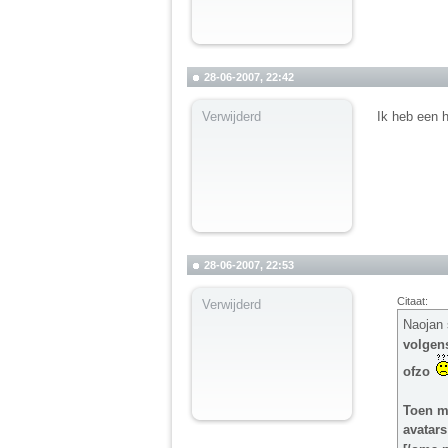
28-06-2007, 22:42
Verwijderd
Ik heb een h
28-06-2007, 22:53
Citaat:
Verwijderd
Naojan 
volgens
ofzo
Toen mo
avatars