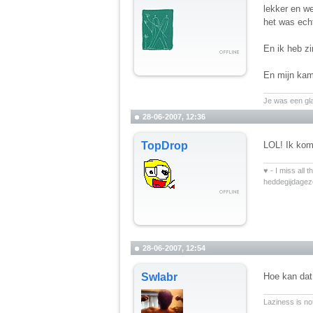
lekker en w
het was echt
En ik heb zi
En mijn kam
__________
Je was een gl
28-06-2007, 12:36
TopDrop
LOL! Ik kom
__________
♥ - I miss all 
heddegijdage
28-06-2007, 12:54
Swlabr
Hoe kan da
__________
Laziness is not