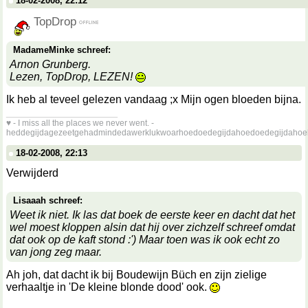
18-02-2008, 22:12
TopDrop
MadameMinke schreef:
Arnon Grunberg.
Lezen, TopDrop, LEZEN!
Ik heb al teveel gelezen vandaag ;x Mijn ogen bloeden bijna.
__________________
♥ - I miss all the places we never went. -
heddegijdagezeetgehadmindedawerklukwoarhoedoedegijdahoedoedegijdahoe
18-02-2008, 22:13
Verwijderd
Lisaaah schreef:
Weet ik niet. Ik las dat boek de eerste keer en dacht dat het
wel moest kloppen alsin dat hij over zichzelf schreef omdat
dat ook op de kaft stond :') Maar toen was ik ook echt zo
van jong zeg maar.
Ah joh, dat dacht ik bij Boudewijn Büch en zijn zielige
verhaaltje in 'De kleine blonde dood' ook.