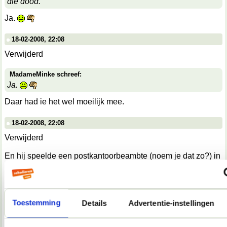
die dood.
Ja.
18-02-2008, 22:08
Verwijderd
MadameMinke schreef:
Ja.
Daar had ie het wel moeilijk mee.
18-02-2008, 22:08
Verwijderd
En hij speelde een postkantoorbeambte (noem je dat zo?) in
Het veertiende kippetje, waarvoor hij het script had
geschreven, maar hij vond het maar niets, want hij moest de
hele tijd wachten. En praktisch al zijn toneelstukken gaan
over wachten. Vond ik wel mooi.
Toestemming
Details
Advertentie-instellingen
18-02-2008, 22:08