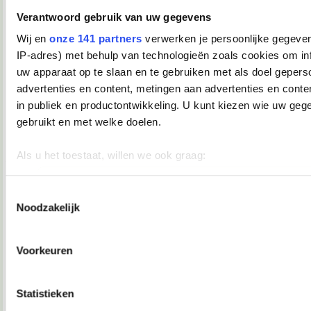
Verwijderd
Verantwoord gebruik van uw gegevens
Lisaaah schreef:
Wij en
onze 141 partners
verwerken je persoonlijke gegeven
Daar had ie het wel moeilijk mee.
IP-adres) met behulp van technologieën zoals cookies om in
Arme jongen.
uw apparaat op te slaan en te gebruiken met als doel gepers
advertenties en content, metingen aan advertenties en conten
18-02-2008, 22:09
in publiek en productontwikkeling. U kunt kiezen wie uw geg
TopDrop
gebruikt en met welke doelen.
Waar gaaaaaat dit allemaal over?
Als u het toestaat, willen we ook graag:
__________________
♥ - I miss all the places we never went. -
Informatie verzamelen over uw geografische locatie, die 
heddegijdagezeetgehadmindedawerklukwoarhoedoedegijdahoedoedegijdahoe
meter nauwkeurig kan zijn
Toestemmingsselectie
18-02-2008, 22:10
Noodzakelijk
Uw apparaat identificeren door het actief te scannen op 
Verwijderd
eigenschappen (fingerprinting)
Marek van der Jagt.
Lees meer over hoe uw persoonlijke gegevens worden verwer
Voorkeuren
uw voorkeuren in het
detailgedeelte
in. U kunt uw toestemm
18-02-2008, 22:10
moment wijzigen of intrekken in de Cookieverklaring.
Verwijderd
Statistieken