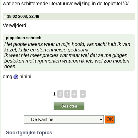
wat een schitterende literatuurverwijzing in de topictitel \0/
18-02-2008, 22:48
Verwijderd
pippeloen schreef:
Het plopte ineens weer in mijn hoofd, vannacht heb ik van
kazet, katje en sterrenmeisje gedroomt
ik weet niet meer precies wat maar wel dat ze me gingen
bestoken met argumenten waarom ik iets wel zou moeten
doen.
omg
hihihi
1
2
3
4
»
Gesloten
Soortgelijke topics