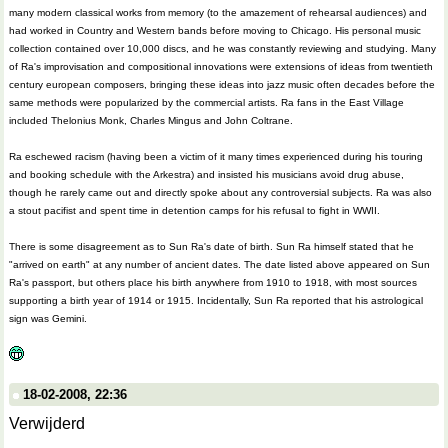
many modern classical works from memory (to the amazement of rehearsal audiences) and
had worked in Country and Western bands before moving to Chicago. His personal music
collection contained over 10,000 discs, and he was constantly reviewing and studying. Many
of Ra's improvisation and compositional innovations were extensions of ideas from twentieth
century european composers, bringing these ideas into jazz music often decades before the
same methods were popularized by the commercial artists. Ra fans in the East Village
included Thelonius Monk, Charles Mingus and John Coltrane.
Ra eschewed racism (having been a victim of it many times experienced during his touring
and booking schedule with the Arkestra) and insisted his musicians avoid drug abuse,
though he rarely came out and directly spoke about any controversial subjects. Ra was also
a stout pacifist and spent time in detention camps for his refusal to fight in WWII.
There is some disagreement as to Sun Ra's date of birth. Sun Ra himself stated that he
"arrived on earth" at any number of ancient dates. The date listed above appeared on Sun
Ra's passport, but others place his birth anywhere from 1910 to 1918, with most sources
supporting a birth year of 1914 or 1915. Incidentally, Sun Ra reported that his astrological
sign was Gemini.
18-02-2008, 22:36
Verwijderd