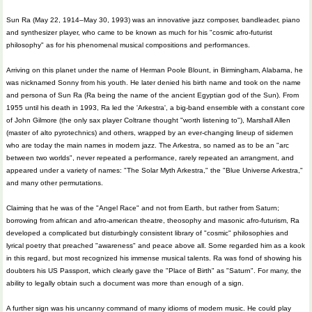
Sun Ra (May 22, 1914–May 30, 1993) was an innovative jazz composer, bandleader, piano
and synthesizer player, who came to be known as much for his "cosmic afro-futurist
philosophy" as for his phenomenal musical compositions and performances.
Arriving on this planet under the name of Herman Poole Blount, in Birmingham, Alabama, he
was nicknamed Sonny from his youth. He later denied his birth name and took on the name
and persona of Sun Ra (Ra being the name of the ancient Egyptian god of the Sun). From
1955 until his death in 1993, Ra led the 'Arkestra', a big-band ensemble with a constant core
of John Gilmore (the only sax player Coltrane thought "worth listening to"), Marshall Allen
(master of alto pyrotechnics) and others, wrapped by an ever-changing lineup of sidemen
who are today the main names in modern jazz. The Arkestra, so named as to be an "arc
between two worlds", never repeated a performance, rarely repeated an arrangment, and
appeared under a variety of names: "The Solar Myth Arkestra," the "Blue Universe Arkestra,"
and many other permutations.
Claiming that he was of the "Angel Race" and not from Earth, but rather from Saturn;
borrowing from african and afro-american theatre, theosophy and masonic afro-futurism, Ra
developed a complicated but disturbingly consistent library of "cosmic" philosophies and
lyrical poetry that preached "awareness" and peace above all. Some regarded him as a kook
in this regard, but most recognized his immense musical talents. Ra was fond of showing his
doubters his US Passport, which clearly gave the "Place of Birth" as "Saturn". For many, the
ability to legally obtain such a document was more than enough of a sign.
A further sign was his uncanny command of many idioms of modern music. He could play