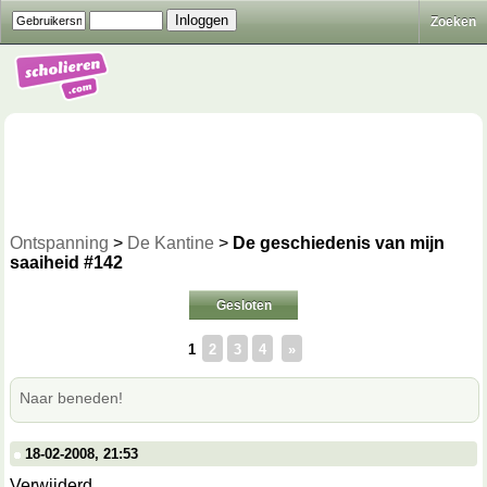
Zoeken
Ontspanning
>
De Kantine
>
De geschiedenis van mijn
saaiheid #142
Gesloten
1
2
3
4
»
Naar beneden!
18-02-2008, 21:53
Verwijderd