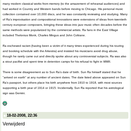
many modern classical works from memory (to the amazement of rehearsal audiences) and
had worked in Country and Western bands before moving to Chicago. His personal music
collection contained over 10,000 discs, and he was constantly reviewing and studying. Many
of Ra's improvisation and compositional innovations were extensions of ideas from twentieth
century european composers, bringing these ideas into jazz music often decades before the
same methods were popularized by the commercial artists. Ra fans in the East Village
included Thelonius Monk, Charles Mingus and John Coltrane.
Ra eschewed racism (having been a victim of it many times experienced during his touring
and booking schedule with the Arkestra) and insisted his musicians avoid drug abuse,
though he rarely came out and directly spoke about any controversial subjects. Ra was also
a stout pacifist and spent time in detention camps for his refusal to fight in WWII.
There is some disagreement as to Sun Ra's date of birth. Sun Ra himself stated that he
"arrived on earth" at any number of ancient dates. The date listed above appeared on Sun
Ra's passport, but others place his birth anywhere from 1910 to 1918, with most sources
supporting a birth year of 1914 or 1915. Incidentally, Sun Ra reported that his astrological
sign was Gemini.
18-02-2008, 22:36
Verwijderd