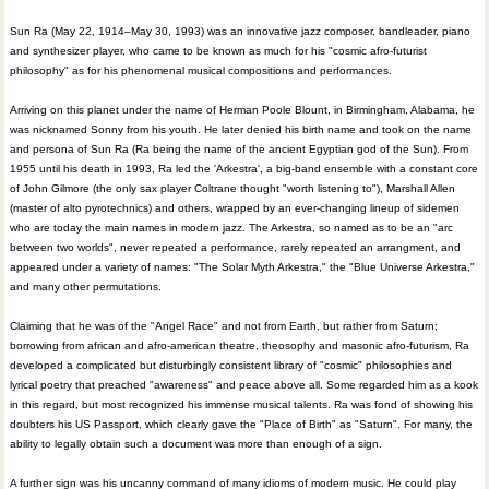
Sun Ra (May 22, 1914–May 30, 1993) was an innovative jazz composer, bandleader, piano
and synthesizer player, who came to be known as much for his "cosmic afro-futurist
philosophy" as for his phenomenal musical compositions and performances.
Arriving on this planet under the name of Herman Poole Blount, in Birmingham, Alabama, he
was nicknamed Sonny from his youth. He later denied his birth name and took on the name
and persona of Sun Ra (Ra being the name of the ancient Egyptian god of the Sun). From
1955 until his death in 1993, Ra led the 'Arkestra', a big-band ensemble with a constant core
of John Gilmore (the only sax player Coltrane thought "worth listening to"), Marshall Allen
(master of alto pyrotechnics) and others, wrapped by an ever-changing lineup of sidemen
who are today the main names in modern jazz. The Arkestra, so named as to be an "arc
between two worlds", never repeated a performance, rarely repeated an arrangment, and
appeared under a variety of names: "The Solar Myth Arkestra," the "Blue Universe Arkestra,"
and many other permutations.
Claiming that he was of the "Angel Race" and not from Earth, but rather from Saturn;
borrowing from african and afro-american theatre, theosophy and masonic afro-futurism, Ra
developed a complicated but disturbingly consistent library of "cosmic" philosophies and
lyrical poetry that preached "awareness" and peace above all. Some regarded him as a kook
in this regard, but most recognized his immense musical talents. Ra was fond of showing his
doubters his US Passport, which clearly gave the "Place of Birth" as "Saturn". For many, the
ability to legally obtain such a document was more than enough of a sign.
A further sign was his uncanny command of many idioms of modern music. He could play