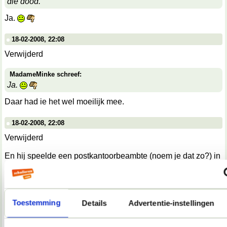
die dood.
Ja.
18-02-2008, 22:08
Verwijderd
MadameMinke schreef:
Ja.
Daar had ie het wel moeilijk mee.
18-02-2008, 22:08
Verwijderd
En hij speelde een postkantoorbeambte (noem je dat zo?) in
Het veertiende kippetje, waarvoor hij het script had
geschreven, maar hij vond het maar niets, want hij moest de
hele tijd wachten. En praktisch al zijn toneelstukken gaan
over wachten. Vond ik wel mooi.
Toestemming
Details
Advertentie-instellingen
18-02-2008, 22:08