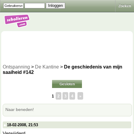
Zoeken
Ontspanning
>
De Kantine
>
De geschiedenis van mijn
saaiheid #142
Gesloten
1
2
3
4
»
Naar beneden!
18-02-2008, 21:53
Verwijderd