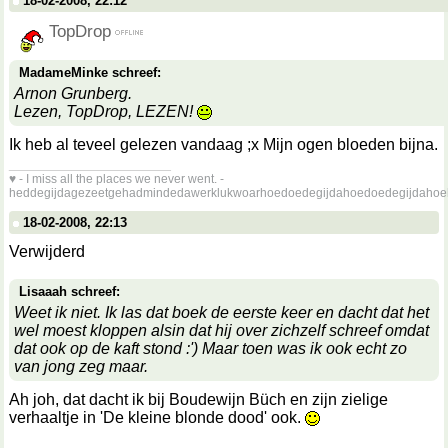
18-02-2008, 22:12
TopDrop
MadameMinke schreef:
Arnon Grunberg.
Lezen, TopDrop, LEZEN!
Ik heb al teveel gelezen vandaag ;x Mijn ogen bloeden bijna.
__________________
♥ - I miss all the places we never went. -
heddegijdagezeetgehadmindedawerklukwoarhoedoedegijdahoedoedegijdahoe
18-02-2008, 22:13
Verwijderd
Lisaaah schreef:
Weet ik niet. Ik las dat boek de eerste keer en dacht dat het
wel moest kloppen alsin dat hij over zichzelf schreef omdat
dat ook op de kaft stond :') Maar toen was ik ook echt zo
van jong zeg maar.
Ah joh, dat dacht ik bij Boudewijn Büch en zijn zielige
verhaaltje in 'De kleine blonde dood' ook.