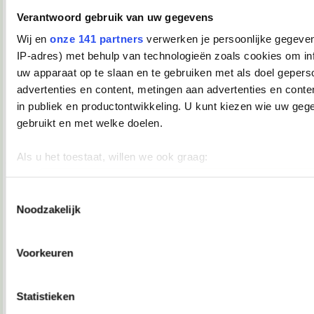
Verwijderd
Verantwoord gebruik van uw gegevens
Lisaaah schreef:
Wij en
onze 141 partners
verwerken je persoonlijke gegeven
Daar had ie het wel moeilijk mee.
IP-adres) met behulp van technologieën zoals cookies om in
Arme jongen.
uw apparaat op te slaan en te gebruiken met als doel gepers
advertenties en content, metingen aan advertenties en conten
18-02-2008, 22:09
in publiek en productontwikkeling. U kunt kiezen wie uw geg
TopDrop
gebruikt en met welke doelen.
Waar gaaaaaat dit allemaal over?
Als u het toestaat, willen we ook graag:
__________________
♥ - I miss all the places we never went. -
Informatie verzamelen over uw geografische locatie, die 
heddegijdagezeetgehadmindedawerklukwoarhoedoedegijdahoedoedegijdahoe
meter nauwkeurig kan zijn
Toestemmingsselectie
18-02-2008, 22:10
Noodzakelijk
Uw apparaat identificeren door het actief te scannen op 
Verwijderd
eigenschappen (fingerprinting)
Marek van der Jagt.
Lees meer over hoe uw persoonlijke gegevens worden verwer
Voorkeuren
uw voorkeuren in het
detailgedeelte
in. U kunt uw toestemm
18-02-2008, 22:10
moment wijzigen of intrekken in de Cookieverklaring.
Verwijderd
Statistieken