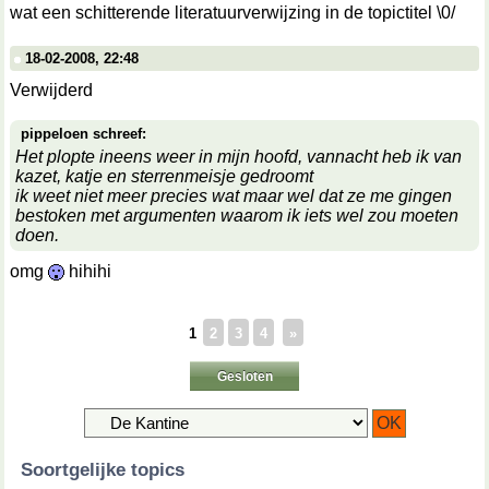
wat een schitterende literatuurverwijzing in de topictitel \0/
18-02-2008, 22:48
Verwijderd
pippeloen schreef:
Het plopte ineens weer in mijn hoofd, vannacht heb ik van
kazet, katje en sterrenmeisje gedroomt
ik weet niet meer precies wat maar wel dat ze me gingen
bestoken met argumenten waarom ik iets wel zou moeten
doen.
omg
hihihi
1
2
3
4
»
Gesloten
Soortgelijke topics