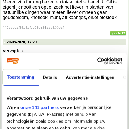
Mieren zijn fucking bazen en totaal niet schadelijk. Gif is
eigenlijk nooit een optie, zoek het liever in planten van
natuurlijke dingen waar mieren liever omheen gaan:
goudsbloem, knoflook, munt, afrikaantjes, en/of bieslook.
__________________
44d88612fea8a8f36de82e1278abb02f
20-05-2020, 17:29
Verwijderd
Cultiveren mieren geen bladluis?
Toestemming
Details
Advertentie-instellingen
Ov
20-05-2020, 20:04
Miekje*
Verantwoord gebruik van uw gegevens
Check even of je plantjes toevallig geen bladluizen hebben.
Mieren 'melken' bladluizen, dat wil zeggen, ze stimuleren
Wij en
onze 141 partners
verwerken je persoonlijke
bladluizen om honingdauw (een plakkerige vloeistof die
gegevens (bijv. uw IP-adres) met behulp van
bladluizen normaliter op de plant achterlaten) af te geven,
want mieren zijn daar dol op. Als dat zo is, zijn je mieren dus
technologieën zoals cookies om informatie op uw
een secundair probleem. Luizen zijn op veel manieren
apparaat op te slaan en te gebruiken met als doel