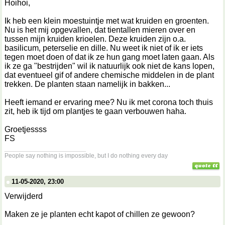
Hoihoi,
Ik heb een klein moestuintje met wat kruiden en groenten.
Nu is het mij opgevallen, dat tientallen mieren over en
tussen mijn kruiden krioelen. Deze kruiden zijn o.a.
basilicum, peterselie en dille. Nu weet ik niet of ik er iets
tegen moet doen of dat ik ze hun gang moet laten gaan. Als
ik ze ga "bestrijden" wil ik natuurlijk ook niet de kans lopen,
dat eventueel gif of andere chemische middelen in de plant
trekken. De planten staan namelijk in bakken...
Heeft iemand er ervaring mee? Nu ik met corona toch thuis
zit, heb ik tijd om plantjes te gaan verbouwen haha.
Groetjessss
FS
__________________
People say nothing is impossible, but I do nothing every day
11-05-2020, 23:00
Verwijderd
Maken ze je planten echt kapot of chillen ze gewoon?