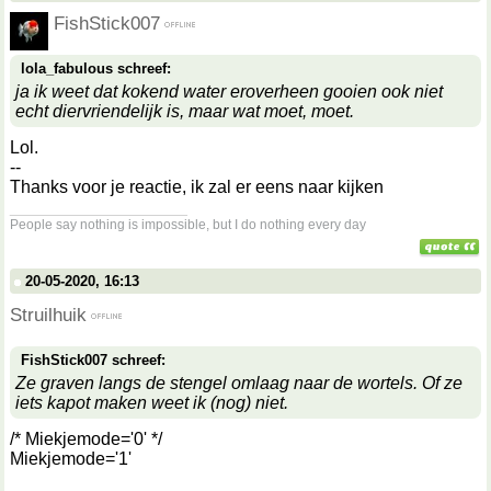
FishStick007
lola_fabulous schreef:
ja ik weet dat kokend water eroverheen gooien ook niet
echt diervriendelijk is, maar wat moet, moet.
Lol.
--
Thanks voor je reactie, ik zal er eens naar kijken
__________________
People say nothing is impossible, but I do nothing every day
20-05-2020, 16:13
Struilhuik
FishStick007 schreef:
Ze graven langs de stengel omlaag naar de wortels. Of ze
iets kapot maken weet ik (nog) niet.
/* Miekjemode='0' */
Miekjemode='1'