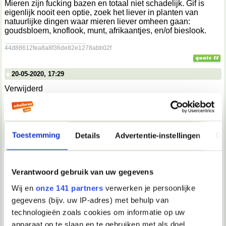
Mieren zijn fucking bazen en totaal niet schadelijk. Gif is
eigenlijk nooit een optie, zoek het liever in planten van
natuurlijke dingen waar mieren liever omheen gaan:
goudsbloem, knoflook, munt, afrikaantjes, en/of bieslook.
__________________
44d88612fea8a8f36de82e1278abb02f
20-05-2020, 17:29
Verwijderd
Cultiveren mieren geen bladluis?
Toestemming
Details
Advertentie-instellingen
Ov
20-05-2020, 20:04
Miekje*
Verantwoord gebruik van uw gegevens
Check even of je plantjes toevallig geen bladluizen hebben.
Mieren 'melken' bladluizen, dat wil zeggen, ze stimuleren
Wij en
onze 141 partners
verwerken je persoonlijke
bladluizen om honingdauw (een plakkerige vloeistof die
gegevens (bijv. uw IP-adres) met behulp van
bladluizen normaliter op de plant achterlaten) af te geven,
want mieren zijn daar dol op. Als dat zo is, zijn je mieren dus
technologieën zoals cookies om informatie op uw
een secundair probleem. Luizen zijn op veel manieren
apparaat op te slaan en te gebruiken met als doel