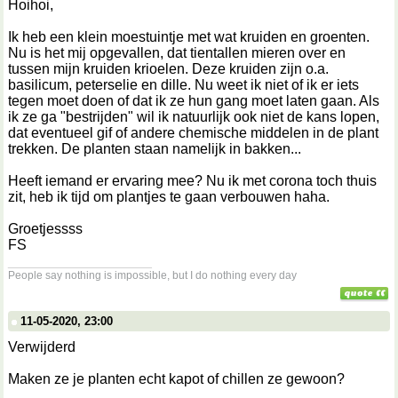
Hoihoi,
Ik heb een klein moestuintje met wat kruiden en groenten.
Nu is het mij opgevallen, dat tientallen mieren over en
tussen mijn kruiden krioelen. Deze kruiden zijn o.a.
basilicum, peterselie en dille. Nu weet ik niet of ik er iets
tegen moet doen of dat ik ze hun gang moet laten gaan. Als
ik ze ga "bestrijden" wil ik natuurlijk ook niet de kans lopen,
dat eventueel gif of andere chemische middelen in de plant
trekken. De planten staan namelijk in bakken...
Heeft iemand er ervaring mee? Nu ik met corona toch thuis
zit, heb ik tijd om plantjes te gaan verbouwen haha.
Groetjessss
FS
__________________
People say nothing is impossible, but I do nothing every day
11-05-2020, 23:00
Verwijderd
Maken ze je planten echt kapot of chillen ze gewoon?