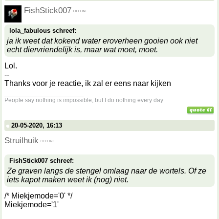
FishStick007
lola_fabulous schreef:
ja ik weet dat kokend water eroverheen gooien ook niet
echt diervriendelijk is, maar wat moet, moet.
Lol.
--
Thanks voor je reactie, ik zal er eens naar kijken
__________________
People say nothing is impossible, but I do nothing every day
20-05-2020, 16:13
Struilhuik
FishStick007 schreef:
Ze graven langs de stengel omlaag naar de wortels. Of ze
iets kapot maken weet ik (nog) niet.
/* Miekjemode='0' */
Miekjemode='1'