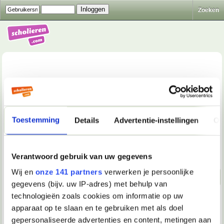
Zoeken
School & Studie
>
Huiswerkvragen: Cultuur, Maatschappij &
Toestemming
Details
Advertentie-instellingen
Ov
Economie
>
Welke entrepreneur kan ik inhuren om een
verslag te maken
Beantwoorden
Verantwoord gebruik van uw gegevens
Wij en
onze 141 partners
verwerken je persoonlijke
Naar beneden!
gegevens (bijv. uw IP-adres) met behulp van
technologieën zoals cookies om informatie op uw
14-01-2023, 01:35
apparaat op te slaan en te gebruiken met als doel
010Rotterdam202
gepersonaliseerde advertenties en content, metingen aan