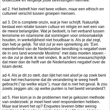
onderzoek en vergelijk jouw bevindingen hiermee.
ad 2. Het betreft hier niet twee volken, maar een ethisch en
cultureel verschil tussen groepen mensen.
ad 3. Dit is complete onzin, wat je hier schrijft. Natuurlijk
bestaat een relatie tussen cultuur en religie en wel een van
de meest belangrijke. Wat je bedoelt, is het verband tussen
terrorisme en islamisme dat sommigen voor onlosmakelijk
houden, in werkelijkheid niet houdbaar is. Als je
dat
zegt,
dan heb je gelijk. Tot slot zul je een opmerking als "Een
meerderheid van de Nederlandse bevolking is negatief over
de in ons land wonende Moslims" met data moeten staven -
en die zul je denk ik niet vinden. Ik acht het onwaarschijnlijk
dat meer dan de helft van de Nederlanders negatief over de
Islam denkt.
ad 4. Als je dit zo stelt, dan lijkt het niet alsof je op zoek bent
naar het mechanisme dat de verandering te weeg heeft
gebracht ("op welke wijze"), maar dat is niet het geval. Ik zou
zoiets zeggen als: op welke punten is het beeld veranderd?.
ad 5. Hier kom je in de problemen met je gekozen methode
van onderzoek: je moet heel veel respondenten hebben.
Maar wat levert het op? Enquetes leveren bitter weinig