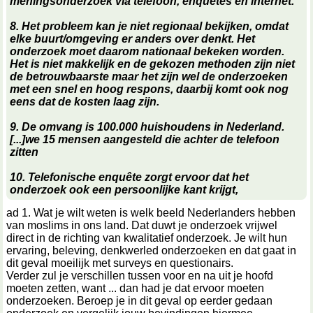
meningsonderzoek via telefoon, enquêtes en internet.
8. Het probleem kan je niet regionaal bekijken, omdat
elke buurt/omgeving er anders over denkt. Het
onderzoek moet daarom nationaal bekeken worden.
Het is niet makkelijk en de gekozen methoden zijn niet
de betrouwbaarste maar het zijn wel de onderzoeken
met een snel en hoog respons, daarbij komt ook nog
eens dat de kosten laag zijn.
9. De omvang is 100.000 huishoudens in Nederland.
[...]we 15 mensen aangesteld die achter de telefoon
zitten
10. Telefonische enquête zorgt ervoor dat het
onderzoek ook een persoonlijke kant krijgt,
ad 1. Wat je wilt weten is welk beeld Nederlanders hebben
van moslims in ons land. Dat duwt je onderzoek vrijwel
direct in de richting van kwalitatief onderzoek. Je wilt hun
ervaring, beleving, denkwerled onderzoeken en dat gaat in
dit geval moeilijk met surveys en questionairs.
Verder zul je verschillen tussen voor en na uit je hoofd
moeten zetten, want ... dan had je dat ervoor moeten
onderzoeken. Beroep je in dit geval op eerder gedaan