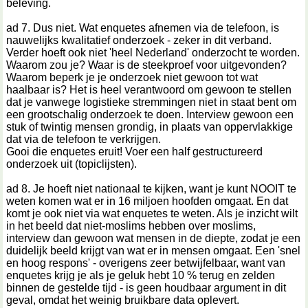
beleving.
ad 7. Dus niet. Wat enquetes afnemen via de telefoon, is
nauwelijks kwalitatief onderzoek - zeker in dit verband.
Verder hoeft ook niet 'heel Nederland' onderzocht te worden.
Waarom zou je? Waar is de steekproef voor uitgevonden?
Waarom beperk je je onderzoek niet gewoon tot wat
haalbaar is? Het is heel verantwoord om gewoon te stellen
dat je vanwege logistieke stremmingen niet in staat bent om
een grootschalig onderzoek te doen. Interview gewoon een
stuk of twintig mensen grondig, in plaats van oppervlakkige
dat via de telefoon te verkrijgen.
Gooi die enquetes eruit! Voer een half gestructureerd
onderzoek uit (topiclijsten).
ad 8. Je hoeft niet nationaal te kijken, want je kunt NOOIT te
weten komen wat er in 16 miljoen hoofden omgaat. En dat
komt je ook niet via wat enquetes te weten. Als je inzicht wilt
in het beeld dat niet-moslims hebben over moslims,
interview dan gewoon wat mensen in de diepte, zodat je een
duidelijk beeld krijgt van wat er in mensen omgaat. Een 'snel
en hoog respons' - overigens zeer betwijfelbaar, want van
enquetes krijg je als je geluk hebt 10 % terug en zelden
binnen de gestelde tijd - is geen houdbaar argument in dit
geval, omdat het weinig bruikbare data oplevert.