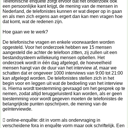
Telefonische enquête zorgt ervoor dat het onderzoek ook
een persoonlijke kant krijgt, de mening van de mensen in
Nederland, de telefonistes kunnen er wat dieper op in gaan
en als men zich ergens aan ergert dan kan men vragen hoe
dat komt, wat de redenen zijn.
Hoe gaan we te werk?
De telefonische vragen en enkele voorwaarden worden
opgesteld. Voor het onderzoek hebben we 15 mensen
aangesteld die achter de telefoon zitten, zij zullen uit een
bestandsysteem willekeurig mensen opbellen. Het
onderzoek wordt in één dag afgelegd, de hoeveelheid
mensen hangt van de duur van het interview af, maar we
schatten dat er ongeveer 1000 interviews van 9:00 tot 21:00
kan afgelegd worden. De telefonistes stellen zich in het
begin voor en leggen uit wat de bedoeling van het interview
is. Hierna wordt toestemming gevraagd om het gesprek op te
nemen, zodat altijd teruggeluisterd kan worden, als er geen
toestemming voor wordt gegeven moeten de telefonistes de
belangrijkste punten opschrijven, de mening van de
geïnterviewde.
 online-enquête: dit in vorm als ondervraging in
verscheidene fora in enquête vorm maar ook schriftelijk. Een