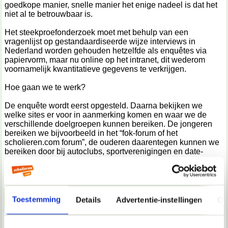
goedkope manier, snelle manier het enige nadeel is dat het
niet al te betrouwbaar is.
Het steekproefonderzoek moet met behulp van een
vragenlijst op gestandaardiseerde wijze interviews in
Nederland worden gehouden hetzelfde als enquêtes via
papiervorm, maar nu online op het intranet, dit wederom
voornamelijk kwantitatieve gegevens te verkrijgen.
Hoe gaan we te werk?
De enquête wordt eerst opgesteld. Daarna bekijken we
welke sites er voor in aanmerking komen en waar we de
verschillende doelgroepen kunnen bereiken. De jongeren
bereiken we bijvoorbeeld in het “fok-forum of het
scholieren.com forum”, de ouderen daarentegen kunnen we
bereiken door bij autoclubs, sportverenigingen en date-
centra online te zoeken. Via de webmaster laten we een
kleine pop-up verschijnen waar de beginpagina van de
enquête verschijnt. Als mensen daarop klikken en met de
voorwaarden toestemmen worden ze doorverwezen naar de
volgende pagina, de enquête. Men kan met een muisklik
Toestemming
Details
Advertentie-instellingen
Ov
laten zien waar men voor kiest.
Opstelling enquête(s)