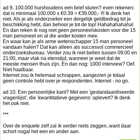
ad 9. 100.000 huishoudens een brief sturen? even rekenen:
dat is minimaal 100.000 x €0.39 = €39.000,- !!! Ik denk het
niet. Als je als onderzoeker een dergelijk geldbedrag tot je
beschikking hebt, dan behoor je tot de top! Hahahahahaha!
En dan reken ik nog niet geen personeelskosten voor die 15
man personeel en al die ander kosten mee.
En waar kan je als arme wetenschapper 15 man personeel
vandaan halen? Dat kan alleen als succesvol commercieel
onderzoeksbureau. Verder zou ik niet bellen tussen 09:00 en
21:00, maar vlak na etenstijd, wanneer je weet dat de
meeste mensen thuis zijn. En dan nog: 1000 interview? Oef.
Niet haalbaar.
Internet zou ik helemaal schrappen, aangezien je totaal
geen controle hebt over je respondenten. Internet - no go.
ad 10. Een persoonlijke kant? Met een 'gestandaardiseerde
vragenlijst', die 'kwantitatieve gegevens' oplevert? Ik denk
het ook niet.
***
Over de enquete zelf zal ik verder niets zeggen, want daar
schort nogal het een en ander aan.