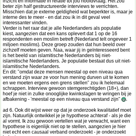
inzicht en informatie in relatie tot jou hoofdvraag. Het zou
beter zijn half gestructureerde interviews te verrichten.
Misschien dat je externe geldigheid wat beperkter is, maar je
interne des te meer - en dat zou ik in dit geval veel
interessanter vinden.
Verder is het raar dat je alle Nederlanders als populatie
kiest, aangezien dat een kans oplevert dat 1 op de 16
respondenten een moslim betreft (Nederland telt ongeveer 1
miljoen moslims). Deze groep zouden dat hun beeld over
zichzelf moeten geven. Naa, waar jij in geïnteresseerd bent
is het beeld van islamitische Nederlanders bij niet-
islamitische Nederlanders. Je populatie bestaat dus uit niet-
islamitische Nederlanders.
En dit: "omdat deze mensen meestal op een niveau qua
verstand zijn waar ze voor hun mening durven uit te komen
en we moeten ergens een grens stellen" zou ik helemaal
schrappen. Interview gewoon stemgerechtigden (18+), dan
hoef je niet in zulke onooglijke kwinkslagen te wringen bij je
afbakening - 'meestal op een niveau qua verstand zijn"
.
ad 6. Ook dit wijst weer op dat je onderzoek kwalitatief moet
zijn. Natuurlijk ontwikkel je je hypothese achteraf - als je die
al vormt. Ik zou gewoon vertellen wat je verwacht, want een
hypothese is eigenlijk niet op te stellen, aangezien je hier
niet echt een causaal verband onderzoekt - je onderzoekt