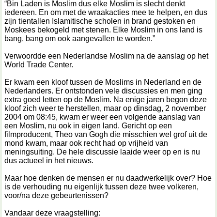
“Bin Laden is Moslim dus elke Moslim is slecht denkt
iedereen. En om met de wraakacties mee te helpen, en dus
zijn tientallen Islamitische scholen in brand gestoken en
Moskees bekogeld met stenen. Elke Moslim in ons land is
bang, bang om ook aangevallen te worden.”
Verwoordde een Nederlandse Moslim na de aanslag op het
World Trade Center.
Er kwam een kloof tussen de Moslims in Nederland en de
Nederlanders. Er ontstonden vele discussies en men ging
extra goed letten op de Moslim. Na enige jaren begon deze
kloof zich weer te herstellen, maar op dinsdag, 2 november
2004 om 08:45, kwam er weer een volgende aanslag van
een Moslim, nu ook in eigen land. Gericht op een
filmproducent, Theo van Gogh die misschien wel grof uit de
mond kwam, maar ook recht had op vrijheid van
meningsuiting. De hele discussie laaide weer op en is nu
dus actueel in het nieuws.
Maar hoe denken de mensen er nu daadwerkelijk over? Hoe
is de verhouding nu eigenlijk tussen deze twee volkeren,
voor/na deze gebeurtenissen?
Vandaar deze vraagstelling: