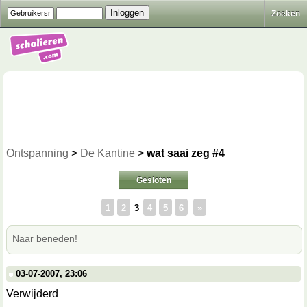
Zoeken
Ontspanning
>
De Kantine
>
wat saai zeg #4
Gesloten
1
2
3
4
5
6
»
Naar beneden!
03-07-2007, 23:06
Verwijderd