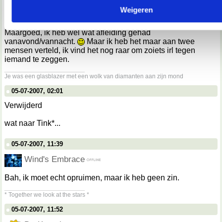
Weigeren
Bleh. ;x
Maargoed, ik heb wel wat afleiding gehad
vanavond/vannacht.
Maar ik heb het maar aan twee
mensen verteld, ik vind het nog raar om zoiets irl tegen
iemand te zeggen.
__________________
Je was een glasblazer met een wolk van diamanten aan zijn mond
05-07-2007, 02:01
Verwijderd
wat naar Tink*...
05-07-2007, 11:39
Wind's Embrace
Bah, ik moet echt opruimen, maar ik heb geen zin.
__________________
* Together we look at the stars *
05-07-2007, 11:52