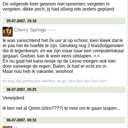
De volgende keer gewoon niet opnemen; vergeten is
vergeten, dikke pech, jij had allang iets anders gepland.
05-07-2007, 19:18
Cherry Springs
Ik was vanochtend het 2e uur al op school, toen bleek dat ik
er pas het 4e hoefde te zijn. Gelukkig nog 2 klas(lot)genoten
die ik tegenkwam, en we zijn maar naar een computerlokaal
gegaan. Godver, kan ik weer eens uitslapen. >.<
En nu gaat het kano-reisje op de Lesse morgen ook niet
door vanwege de regen. Balen, ik had er echt zin in.
Maar nou heb ik vakantie, woohoo!
__________________
It's easy, like getting your attention, we go "Sex! Sex! Sex! Sex! Sex!"
06-07-2007, 00:25
Verwijderd
ik ben net al Qimm (ofzo????) te moe om te gaan slapen...
06-07-2007, 00:32