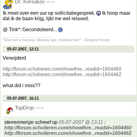
Dr. Korsakov
Ik moet over een uur op sollicitatiegesprek.
Ik hoop maar
dat ik de baan krijg, lijkt me wel relaxed.
@ Tink*: Gecondoleerd...
__________________
"Give her a banana. Monkey see, monkey barf." - Gregory House
05-07-2007, 12:11
Verwijderd
http://forum.scholieren.com/showthre...readid=1604460
http://forum.scholieren.com/showthre...readid=1604462
what did i miss??
05-07-2007, 16:11
TopDrop
sterrenmeisje schreef op
05-07-2007 @ 13:11
:
http://forum.scholieren.com/showthre...readid=1604460
http://forum.scholieren.com/showthre...readid=1604462