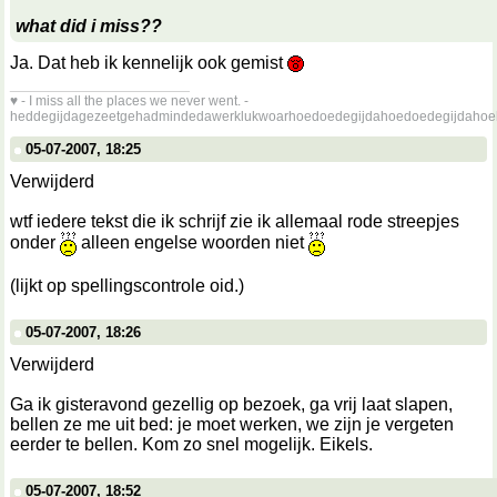
what did i miss??
Ja. Dat heb ik kennelijk ook gemist
__________________
♥ - I miss all the places we never went. -
heddegijdagezeetgehadmindedawerklukwoarhoedoedegijdahoedoedegijdahoe
05-07-2007, 18:25
Verwijderd
wtf iedere tekst die ik schrijf zie ik allemaal rode streepjes
onder
alleen engelse woorden niet
(lijkt op spellingscontrole oid.)
05-07-2007, 18:26
Verwijderd
Ga ik gisteravond gezellig op bezoek, ga vrij laat slapen,
bellen ze me uit bed: je moet werken, we zijn je vergeten
eerder te bellen. Kom zo snel mogelijk. Eikels.
05-07-2007, 18:52