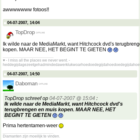
awwwwwww fotoos!!
04-07-2007, 14:04
TopDrop
Ik wilde naar de MediaMarkt, want Hitchcock dvd's terugbren
kopen. MAAR NEE, HET BEGINT TE GIETEN
__________________
♥ - I miss all the places we never went. -
heddegijdagezeetgehadmindedawerklukwoarhoedoedegijdahoedoedegijdahoe
04-07-2007, 14:50
Daboman
TopDrop schreef op
04-07-2007 @ 15:04
:
Ik wilde naar de MediaMarkt, want Hitchcock dvd's
terugbrengen en muis kopen. MAAR NEE, HET
BEGINT TE GIETEN
Prima hertentamen-weer
__________________
Diamanten zijn moeilijk te vinden.