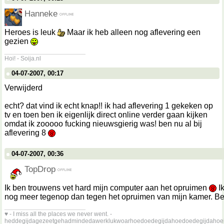
Hanneke
Heroes is leuk
Maar ik heb alleen nog aflevering een
gezien
__________________
Hoi! - Soija.nl
04-07-2007, 00:17
Verwijderd
echt? dat vind ik echt knap!! ik had aflevering 1 gekeken op
tv en toen ben ik eigenlijk direct online verder gaan kijken
omdat ik zooooo fucking nieuwsgierig was! ben nu al bij
aflevering 8
04-07-2007, 00:36
TopDrop
Ik ben trouwens vet hard mijn computer aan het opruimen
Ik
nog meer tegenop dan tegen het opruimen van mijn kamer. Bes
__________________
♥ - I miss all the places we never went. -
heddegijdagezeetgehadmindedawerklukwoarhoedoedegijdahoedoedegijdahoe