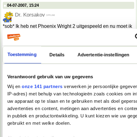
04-07-2007, 15:24
Dr. Korsakov
*sob* Ik heb net Phoenix Wright 2 uitgespeeld en nu moet ik
nog duizendlang op deel 3 wachten.
__________________
"Give her a banana. Monkey see, monkey barf." - Gregory House
04-07-2007, 17:15
Toestemming
Details
Advertentie-instellingen
Verwijderd
ik ben boos op de wereld vandaag en ook verdrietig en ik
baal ervan dat ik ook meedoe aan dingen die niet goed zijn
Verantwoord gebruik van uw gegevens
voor mezelf en anderen.
Wij en
onze 141 partners
verwerken je persoonlijke gegeven
IP-adres) met behulp van technologieën zoals cookies om in
04-07-2007, 17:49
uw apparaat op te slaan en te gebruiken met als doel gepers
advertenties en content, metingen aan advertenties en conten
TopDrop
in publiek en productontwikkeling. U kunt kiezen wie uw geg
Wow. Flexe muis.
gebruikt en met welke doelen.
__________________
♥ - I miss all the places we never went. -
heddegijdagezeetgehadmindedawerklukwoarhoedoedegijdahoedoedegijdahoe