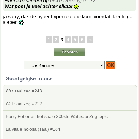
Hanneke schreef op
06-07-2007 @ 01:32
:
Wat post je veel achter elkaar
ja sorry, das de hyper hyperzooi die komt voordat ik echt ga
slapen
1
2
3
4
5
6
»
Gesloten
Soortgelijke topics
Wat saai zeg #243
Wat saai zeg #212
Harry Potter en het saaie 200ste Wat Saai Zeg topic.
La vita è noiosa (saai) #184