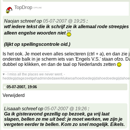
TopDrop
Naojan schreef op
05-07-2007 @ 19:25
:
wtf iedere tekst die ik schrijf zie ik allemaal rode streepje
alleen engelse woorden niet
(lijkt op spellingscontrole oid.)
Is het ook. Je moet even alles selecteren (ctrl + a), en dan zie j
onderste balk in je scherm iets van 'Engels V.S.' staan ofzo. D
dubbel op klikken, en dan de taal op Nederlands zetten
__________________
♥ - I miss all the places we never went. -
heddegijdagezeetgehadmindedawerklukwoarhoedoedegijdahoedoedegijdahoe
05-07-2007, 19:06
Verwijderd
Lisaaah schreef op
05-07-2007 @ 19:26
:
Ga ik gisteravond gezellig op bezoek, ga vrij laat
slapen, bellen ze me uit bed: je moet werken, we zijn je
vergeten eerder te bellen. Kom zo snel mogelijk. Eikels.