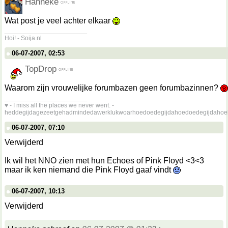
Hanneke
Wat post je veel achter elkaar
__________________
Hoi! - Soija.nl
06-07-2007, 02:53
TopDrop
Waarom zijn vrouwelijke forumbazen geen forumbazinnen?
__________________
♥ - I miss all the places we never went. -
heddegijdagezeetgehadmindedawerklukwoarhoedoedegijdahoedoedegijdahoe
06-07-2007, 07:10
Verwijderd
Ik wil het NNO zien met hun Echoes of Pink Floyd <3<3
maar ik ken niemand die Pink Floyd gaaf vindt
06-07-2007, 10:13
Verwijderd