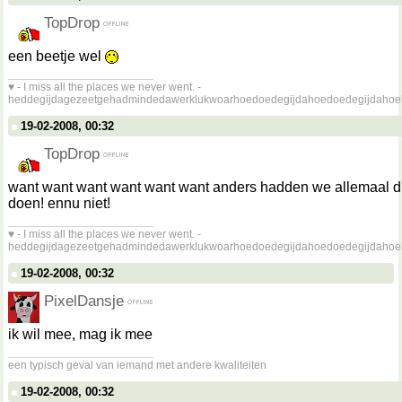
TopDrop
een beetje wel
__________________
♥ - I miss all the places we never went. -
heddegijdagezeetgehadmindedawerklukwoarhoedoedegijdahoedoedegijdahoe
19-02-2008, 00:32
TopDrop
want want want want want want anders hadden we allemaal 
doen! ennu niet!
__________________
♥ - I miss all the places we never went. -
heddegijdagezeetgehadmindedawerklukwoarhoedoedegijdahoedoedegijdahoe
19-02-2008, 00:32
PixelDansje
ik wil mee, mag ik mee
__________________
een typisch geval van iemand met andere kwaliteiten
19-02-2008, 00:32