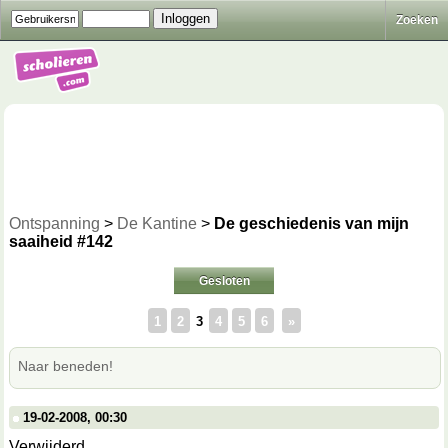
Zoeken
Ontspanning
>
De Kantine
>
De geschiedenis van mijn
saaiheid #142
Gesloten
1
2
3
4
5
6
»
Naar beneden!
19-02-2008, 00:30
Verwijderd