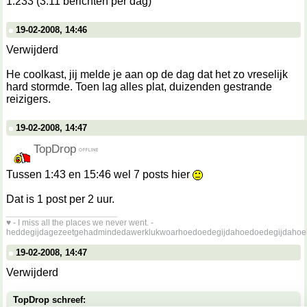
1.233 (3.11 berichten per dag)
19-02-2008, 14:46
Verwijderd
He coolkast, jij melde je aan op de dag dat het zo vreselijk
hard stormde. Toen lag alles plat, duizenden gestrande
reizigers.
19-02-2008, 14:47
TopDrop
Tussen 1:43 en 15:46 wel 7 posts hier
Dat is 1 post per 2 uur.
__________________
♥ - I miss all the places we never went. -
heddegijdagezeetgehadmindedawerklukwoarhoedoedegijdahoedoedegijdahoe
19-02-2008, 14:47
Verwijderd
TopDrop schreef: