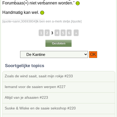
Forumbaas(+) niet verbannen worden."
Handmatig kan wel.
__________________
[quote=sann;30693804]Ik ben een a-merk sletje.[/quote]
1
2
3
4
5
6
»
Gesloten
Soortgelijke topics
Zoals de wind saait, saait mijn rokje #233
Iemand voor de saaien werpen #227
Altijd van je afsaaien #223
Suske & Wiske en de saaie seksshop #220