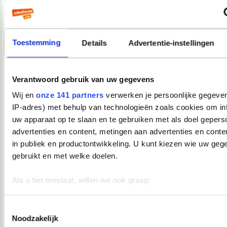
Tussen 1:43 en 15:46 wel 7 posts hier
Dat is 1 post per 2 uur.
Grutjes.
Toestemming
Details
Advertentie-instellingen
19-02-2008, 14:50
Verwijderd
Verantwoord gebruik van uw gegevens
oh noes topdrop!
Wij en
onze 141 partners
verwerken je persoonlijke gegeven
IP-adres) met behulp van technologieën zoals cookies om in
19-02-2008, 14:56
uw apparaat op te slaan en te gebruiken met als doel gepers
Verwijderd
advertenties en content, metingen aan advertenties en conten
in publiek en productontwikkeling. U kunt kiezen wie uw geg
Sjoengtoch.
gebruikt en met welke doelen.
19-02-2008, 15:15
Als u het toestaat, willen we ook graag:
Verwijderd
Informatie verzamelen over uw geografische locatie, die 
Gruwelende griebels.
meter nauwkeurig kan zijn
Toestemmingsselectie
Noodzakelijk
Uw apparaat identificeren door het actief te scannen op 
19-02-2008, 15:17