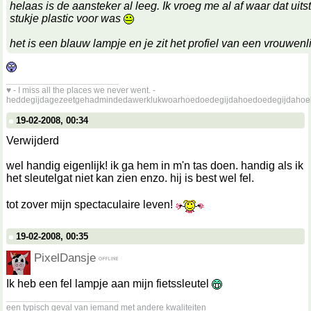
helaas is de aansteker al leeg. Ik vroeg me al af waar dat uit
stukje plastic voor was
het is een blauw lampje en je zit het profiel van een vrouwenl
__________________
♥ - I miss all the places we never went. -
heddegijdagezeetgehadmindedawerklukwoarhoedoedegijdahoedoedegijdahoe
19-02-2008, 00:34
Verwijderd
wel handig eigenlijk! ik ga hem in m'n tas doen. handig als ik
het sleutelgat niet kan zien enzo. hij is best wel fel.
tot zover mijn spectaculaire leven!
19-02-2008, 00:35
PixelDansje
Ik heb een fel lampje aan mijn fietssleutel
__________________
een typisch geval van iemand met andere kwaliteiten