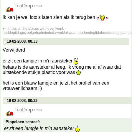
TopDrop
ik kan je wel foto's laten zien als ik terug ben
__________________
♥ - I miss all the places we never went. -
heddegijdagezeetgehadmindedawerklukwoarhoedoedegijdahoedoedegijdahoe
19-02-2008, 00:33
Verwijderd
er zit een lampje in m'n aansteker
helaas is de aansteker al leeg. Ik vroeg me al af waar dat
uitstekende stukje plastic voor was
het is een blauw lampje en je zit het profiel van een
vrouwenlichaam :')
19-02-2008, 00:33
TopDrop
Pippeloen schreef:
er zit een lampje in m'n aansteker