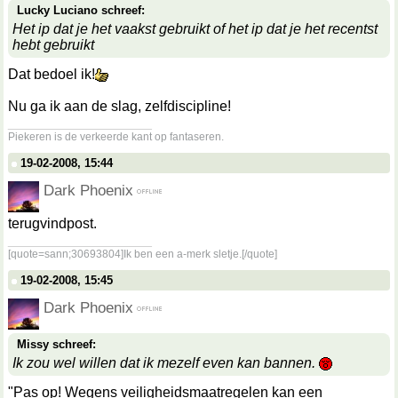
Lucky Luciano schreef:
Het ip dat je het vaakst gebruikt of het ip dat je het recentst
hebt gebruikt
Dat bedoel ik!
Nu ga ik aan de slag, zelfdiscipline!
__________________
Piekeren is de verkeerde kant op fantaseren.
19-02-2008, 15:44
Dark Phoenix
terugvindpost.
__________________
[quote=sann;30693804]Ik ben een a-merk sletje.[/quote]
19-02-2008, 15:45
Dark Phoenix
Missy schreef:
Ik zou wel willen dat ik mezelf even kan bannen.
"Pas op! Wegens veiligheidsmaatregelen kan een