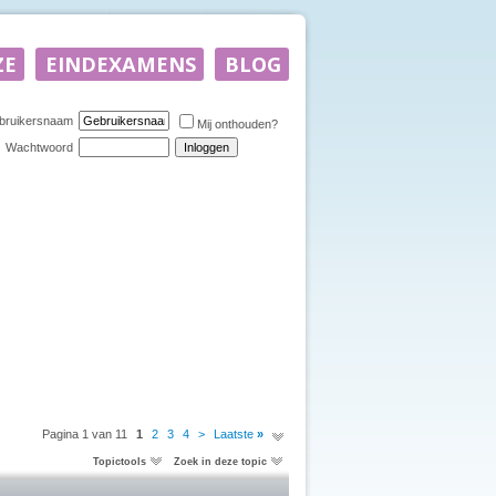
bruikersnaam
Mij onthouden?
Wachtwoord
Pagina 1 van 11
1
2
3
4
>
Laatste
»
Topictools
Zoek in deze topic