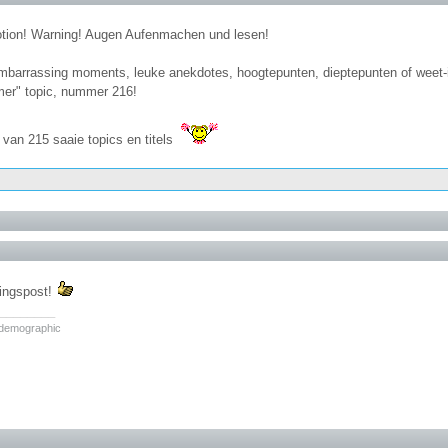
otion! Warning! Augen Aufenmachen und lesen!
"embarrassing moments, leuke anekdotes, hoogtepunten, dieptepunten of weet-
er" topic, nummer 216!
st van 215 saaie topics en titels
ingspost!
________
 demographic