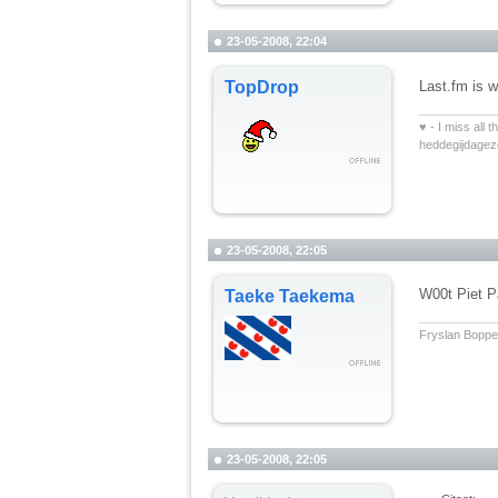
23-05-2008, 22:04
TopDrop
Last.fm is w
__________
♥ - I miss all 
heddegijdage
23-05-2008, 22:05
W00t Piet P
Taeke Taekema
__________
Fryslan Boppe
23-05-2008, 22:05