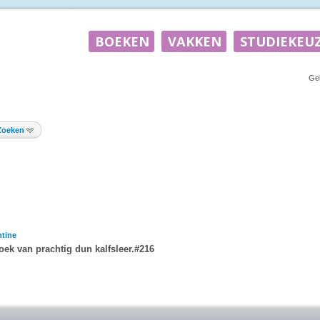
Ge
Zoeken
tine
oek van prachtig dun kalfsleer.#216