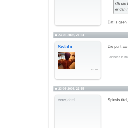
Oh die 
er dan 
Dat is geen 
23-05-2008, 21:54
Swlabr
Die punt aan
__________
Laziness is not
23-05-2008, 21:55
Verwijderd
Spinvis tite