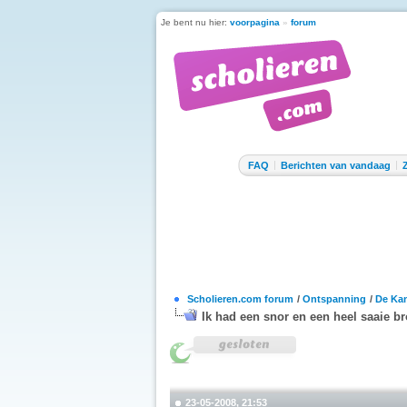
Je bent nu hier:
voorpagina
»
forum
FAQ
Berichten van vandaag
Scholieren.com forum
/
Ontspanning
/
De Kan
Ik had een snor en een heel saaie br
23-05-2008, 21:53