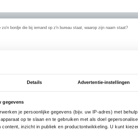
zo'n bordje die bij iemand op z'n bureau staat, waarop zijn naam staat?
Details
Advertentie-instellingen
uciano schreef:
m je zo'n bordje die bij iemand op z'n bureau staat, waarop zijn naam staat?
w gegevens
werken je persoonlijke gegevens (bijv. uw IP-adres) met behulp
apparaat op te slaan en te gebruiken met als doel gepersonalise
 content, inzicht in publiek en productontwikkeling. U kunt kiez