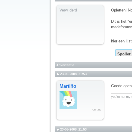
Verwijderd
Opletten! N
Dit is het 
medeforumm
hier een lij
Spoiler
Advertentie
23-05-2008, 21:53
Martiño
Goede open
__________
you're not my
23-05-2008, 21:53