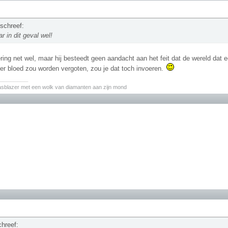
 schreef:
r in dit geval wel!
ing net wel, maar hij besteedt geen aandacht aan het feit dat de wereld dat 
er bloed zou worden vergoten, zou je dat toch invoeren.
________
asblazer met een wolk van diamanten aan zijn mond
chreef: