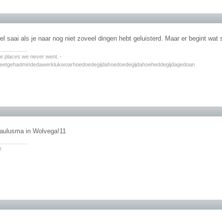
el saai als je naar nog niet zoveel dingen hebt geluisterd. Maar er begint wa
________
the places we never went. -
zeetgehadmindedawerklukwoarhoedoedegijdahoedoedegijdahoeheddegijdagedoan
aulusma in Wolvega!11
________
!