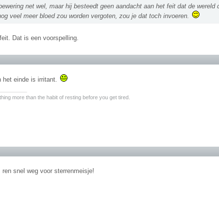
bewering net wel, maar hij besteedt geen aandacht aan het feit dat de wereld 
nog veel meer bloed zou worden vergoten, zou je dat toch invoeren.
feit. Dat is een voorspelling.
 het einde is irritant.
________
hing more than the habit of resting before you get tired.
l, ren snel weg voor sterrenmeisje!