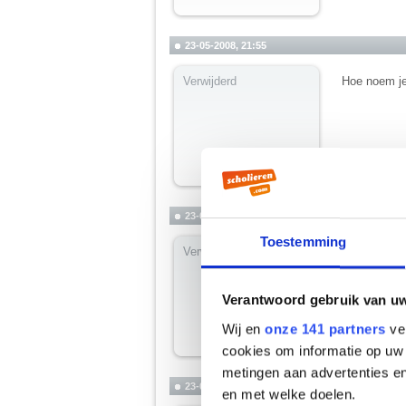
23-05-2008, 21:55
Verwijderd
Hoe noem je 
23-05-2008, 21:56
Toestemming
Citaat:
Verwijderd
Lucky L
Hoe noe
Verantwoord gebruik van u
Wij en
onze 141 partners
ver
naambordje
cookies om informatie op uw 
metingen aan advertenties en
23-05-2008, 21:57
en met welke doelen.