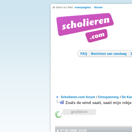
Je bent nu hier:
voorpagina
»
forum
FAQ
Berichten van vandaag
Scholieren.com forum
/
Ontspanning
/
De Kan
Zoals de wind saait, saait mijn rokje
07-06-2008, 14:03