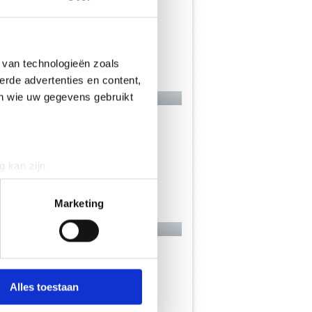
 van technologieën zoals
erde advertenties en content,
en wie uw gegevens gebruikt
g kan zijn
erprinting)
t
detailgedeelte
in. U kunt uw
Marketing
 media te bieden en om ons
onze partners voor social
nformatie die je aan ze hebt
Alles toestaan