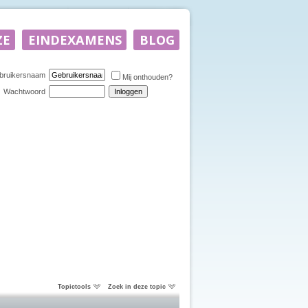
bruikersnaam
Mij onthouden?
Wachtwoord
Topictools
Zoek in deze topic