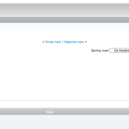
erden
die uw gegevens kunnen ontvangen en verwerken.
«
Vorige topic
|
Volgende topic
»
Spring naar
Topic