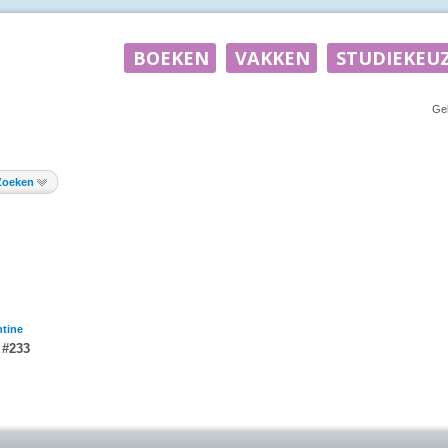
Ge
Zoeken
tine
 #233