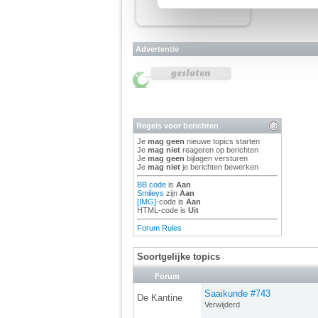
We werken samen met
67 d
Advertentie
Regels voor berichten
Je
mag geen
nieuwe topics starten
Je
mag niet
reageren op berichten
Je
mag geen
bijlagen versturen
Je
mag niet
je berichten bewerken
BB code
is
Aan
Smileys
zijn
Aan
[IMG]
-code is
Aan
HTML-code is
Uit
Forum Rules
Soortgelijke topics
Forum
Saaikunde #743
De Kantine
Verwijderd