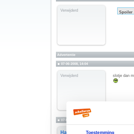
Verwijderd
Spoiler
Advertentie
07-06-2008, 14:04
Verwijderd
slotje dan 
07-06-2008, 14:24
Nou, oké da
Hanneke
Toestemming