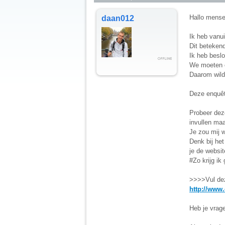
Hallo mense
daan012
Ik heb vanu
Dit betekend 
Ik heb besl
We moeten o
Daarom wilde
Deze enquêt
Probeer deze
invullen maa
Je zou mij 
Denk bij het
je de websit
#Zo krijg i
>>>>Vul deze
http://www
Heb je vrage