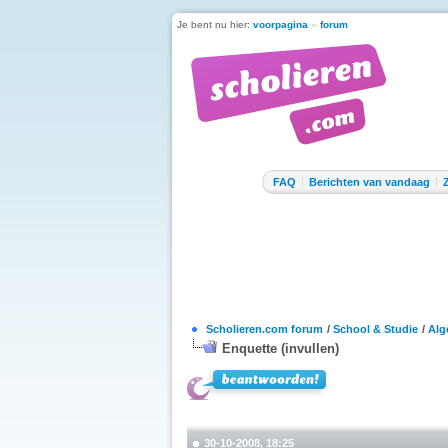
Je bent nu hier:
voorpagina
»
forum
FAQ
Berichten van vandaag
Scholieren.com forum
/
School & Studie
/
Alg
Enquette (invullen)
30-10-2008, 18:25