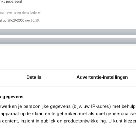
nkt iedereen!
________
you have never done before!
igd op 30-10-2008 om
18:59
.
________
Details
Advertentie-instellingen
w gegevens
werken je persoonlijke gegevens (bijv. uw IP-adres) met behulp
apparaat op te slaan en te gebruiken met als doel gepersonalise
________
 content, inzicht in publiek en productontwikkeling. U kunt kiez
you have never done before!