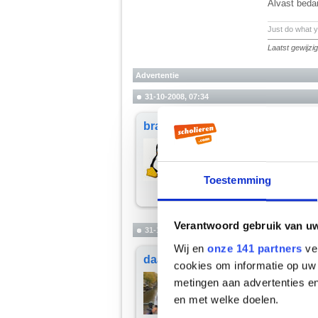
Alvast beda
__________
Just do what 
Laatst gewijz
Advertentie
31-10-2008, 07:34
brands
Done
__________
Gr. Brands
Toestemming
Verantwoord gebruik van u
31-10-2008, 10:20
Wij en
onze 141 partners
ver
daan012
Bedankt
cookies om informatie op uw 
__________
metingen aan advertenties en
Just do what 
en met welke doelen.