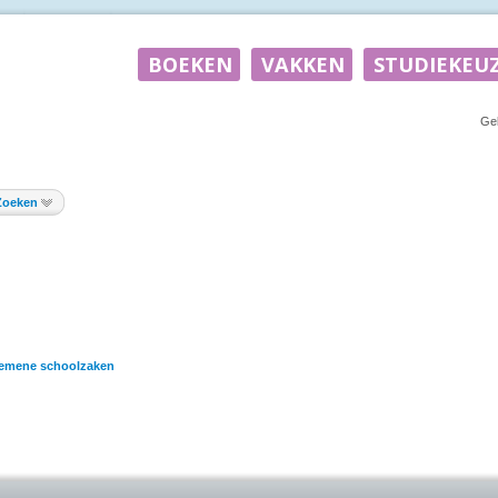
Ge
Zoeken
emene schoolzaken