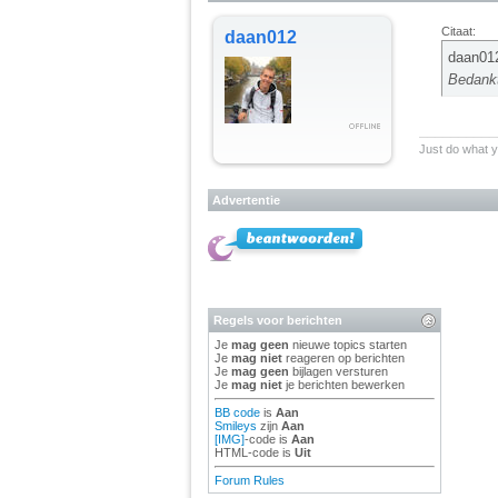
Citaat:
daan012
daan012
Bedank
__________
Just do what 
Advertentie
Regels voor berichten
Je
mag geen
nieuwe topics starten
Je
mag niet
reageren op berichten
Je
mag geen
bijlagen versturen
Je
mag niet
je berichten bewerken
BB code
is
Aan
Smileys
zijn
Aan
[IMG]
-code is
Aan
HTML-code is
Uit
Forum Rules