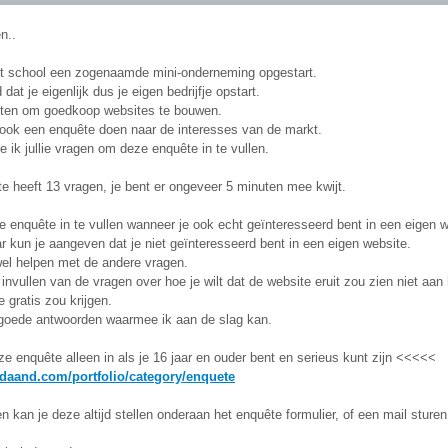
n..
it school een zogenaamde mini-onderneming opgestart.
dat je eigenlijk dus je eigen bedrijfje opstart.
oten om goedkoop websites te bouwen.
ok een enquête doen naar de interesses van de markt.
 ik jullie vragen om deze enquête in te vullen.
e heeft 13 vragen, je bent er ongeveer 5 minuten mee kwijt.
 enquête in te vullen wanneer je ook echt geïnteresseerd bent in een eigen we
r kun je aangeven dat je niet geïnteresseerd bent in een eigen website.
wel helpen met de andere vragen.
 invullen van de vragen over hoe je wilt dat de website eruit zou zien niet aan
e gratis zou krijgen.
k goede antwoorden waarmee ik aan de slag kan.
 enquête alleen in als je 16 jaar en ouder bent en serieus kunt zijn <<<<<
.daand.com/portfolio/category/enquete
n kan je deze altijd stellen onderaan het enquête formulier, of een mail sture