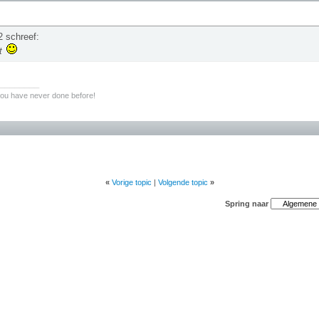
 schreef:
t
________
you have never done before!
«
Vorige topic
|
Volgende topic
»
Spring naar