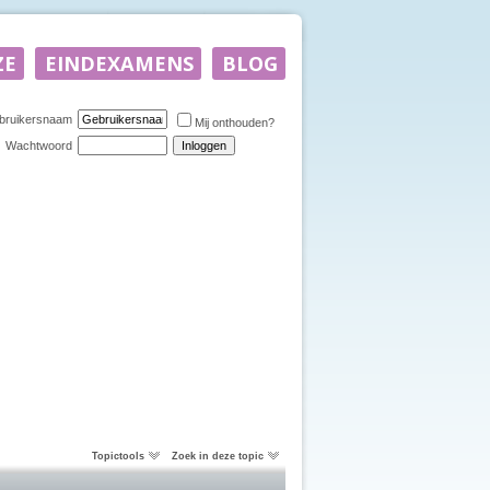
bruikersnaam
Mij onthouden?
Wachtwoord
Topictools
Zoek in deze topic