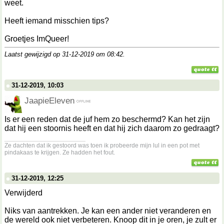
weet.
Heeft iemand misschien tips?
Groetjes ImQueer!
Laatst gewijzigd op 31-12-2019 om
08:42
.
31-12-2019, 10:03
JaapieEleven
Is er een reden dat de juf hem zo beschermd? Kan het zijn
dat hij een stoornis heeft en dat hij zich daarom zo gedraagt?
__________________
Ze dachten dat ik gestoord was toen ik probeerde mijn lul in een pot met
pindakaas te krijgen. Ze hadden het fout.
31-12-2019, 12:25
Verwijderd
Niks van aantrekken. Je kan een ander niet veranderen en
de wereld ook niet verbeteren. Knoop dit in je oren, je zult er