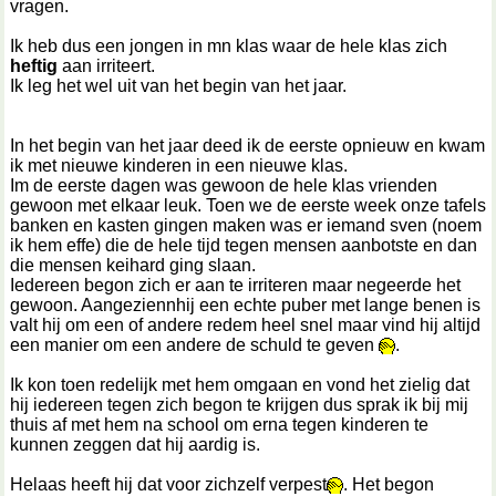
vragen.
Ik heb dus een jongen in mn klas waar de hele klas zich
heftig
aan irriteert.
Ik leg het wel uit van het begin van het jaar.
In het begin van het jaar deed ik de eerste opnieuw en kwam
ik met nieuwe kinderen in een nieuwe klas.
Im de eerste dagen was gewoon de hele klas vrienden
gewoon met elkaar leuk. Toen we de eerste week onze tafels
banken en kasten gingen maken was er iemand sven (noem
ik hem effe) die de hele tijd tegen mensen aanbotste en dan
die mensen keihard ging slaan.
Iedereen begon zich er aan te irriteren maar negeerde het
gewoon. Aangeziennhij een echte puber met lange benen is
valt hij om een of andere redem heel snel maar vind hij altijd
een manier om een andere de schuld te geven
.
Ik kon toen redelijk met hem omgaan en vond het zielig dat
hij iedereen tegen zich begon te krijgen dus sprak ik bij mij
thuis af met hem na school om erna tegen kinderen te
kunnen zeggen dat hij aardig is.
Helaas heeft hij dat voor zichzelf verpest
. Het begon