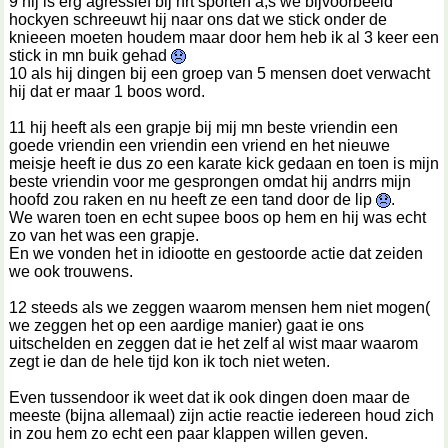
9 hij is erg agressief bij hrt sporten a,s we bijvoorbeeld
hockyen schreeuwt hij naar ons dat we stick onder de
knieeen moeten houdem maar door hem heb ik al 3 keer een
stick in mn buik gehad
10 als hij dingen bij een groep van 5 mensen doet verwacht
hij dat er maar 1 boos word.
11 hij heeft als een grapje bij mij mn beste vriendin een
goede vriendin een vriendin een vriend en het nieuwe
meisje heeft ie dus zo een karate kick gedaan en toen is mijn
beste vriendin voor me gesprongen omdat hij andrrs mijn
hoofd zou raken en nu heeft ze een tand door de lip
.
We waren toen en echt supee boos op hem en hij was echt
zo van het was een grapje.
En we vonden het in idiootte en gestoorde actie dat zeiden
we ook trouwens.
12 steeds als we zeggen waarom mensen hem niet mogen(
we zeggen het op een aardige manier) gaat ie ons
uitschelden en zeggen dat ie het zelf al wist maar waarom
zegt ie dan de hele tijd kon ik toch niet weten.
Even tussendoor ik weet dat ik ook dingen doen maar de
meeste (bijna allemaal) zijn actie reactie iedereen houd zich
in zou hem zo echt een paar klappen willen geven.