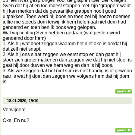
op hem was gesprongen voor de grap en toen zei ik tegen
Sven dat hij af en toe moest stoppen met zijn ‘grappen’ want
hij kan merken dat de gevaarlijke grappen nooit goed
uitpakken. Toen werd hij boos en toen zei hij hoezo noemen
jullie me steeds dom terwijl ik hem helemaal niet dom had
genoemd en toen ben ik boos weg gelopen.
Wat wij richting Sven hebben gedaan (wat pesten word
genoemd door hem)
1. Als hij wat doet zeggen waarom het niet oke is omdat hij
dat zelf niet snapt.
2. Als hij ons slaat zeggen we eerst stop en dan gaat hij
stoer zich groter maker en dan zeggen we dat hij niet stoer is
gaat hij door duwen we hem weg en dan is hij boos.
3. Als we zeggen dat het niet slim is niet handig is of gewoon
raar is wat hij doet dan zeggen we volgens hem dat hij dom
is.
18-01-2020, 19:10
Verwijderd
Oke. En nu?