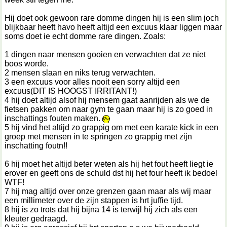
Hij doet ook gewoon rare domme dingen hij is een slim joch
blijkbaar heeft havo heeft altijd een excuus klaar liggen maar
soms doet ie echt domme rare dingen. Zoals:
1 dingen naar mensen gooien en verwachten dat ze niet
boos worde.
2 mensen slaan en niks terug verwachten.
3 een excuus voor alles nooit een sorry altijd een
excuus(DIT IS HOOGST IRRITANT!)
4 hij doet altijd alsof hij mensem gaat aanrijden als we de
fietsen pakken om naar gym te gaan maar hij is zo goed in
inschattings fouten maken.
5 hij vind het altijd zo grappig om met een karate kick in een
groep met mensen in te springen zo grappig met zijn
inschatting foutn!!
6 hij moet het altijd beter weten als hij het fout heeft liegt ie
erover en geeft ons de schuld dst hij het four heeft ik bedoel
WTF!
7 hij mag altijd over onze grenzen gaan maar als wij maar
een millimeter over de zijn stappen is hrt juffie tijd.
8 hij is zo trots dat hij bijna 14 is terwijl hij zich als een
kleuter gedraagd.