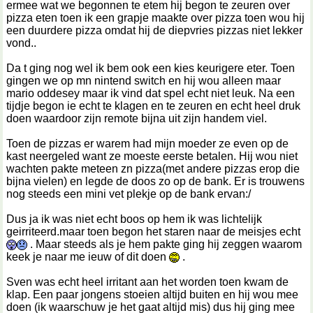
ermee wat we begonnen te etem hij begon te zeuren over
pizza eten toen ik een grapje maakte over pizza toen wou hij
een duurdere pizza omdat hij de diepvries pizzas niet lekker
vond..
Da t ging nog wel ik bem ook een kies keurigere eter. Toen
gingen we op mn nintend switch en hij wou alleen maar
mario oddesey maar ik vind dat spel echt niet leuk. Na een
tijdje begon ie echt te klagen en te zeuren en echt heel druk
doen waardoor zijn remote bijna uit zijn handem viel.
Toen de pizzas er warem had mijn moeder ze even op de
kast neergeled want ze moeste eerste betalen. Hij wou niet
wachten pakte meteen zn pizza(met andere pizzas erop die
bijna vielen) en legde de doos zo op de bank. Er is trouwens
nog steeds een mini vet plekje op de bank ervan:/
Dus ja ik was niet echt boos op hem ik was lichtelijk
geirriteerd.maar toen begon het staren naar de meisjes echt
. Maar steeds als je hem pakte ging hij zeggen waarom
keek je naar me ieuw of dit doen
.
Sven was echt heel irritant aan het worden toen kwam de
klap. Een paar jongens stoeien altijd buiten en hij wou mee
doen (ik waarschuw je het gaat altijd mis) dus hij ging mee