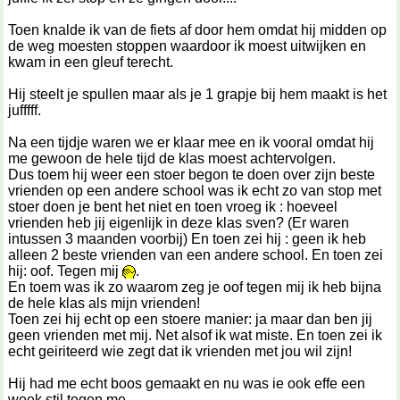
Toen knalde ik van de fiets af door hem omdat hij midden op
de weg moesten stoppen waardoor ik moest uitwijken en
kwam in een gleuf terecht.
Hij steelt je spullen maar als je 1 grapje bij hem maakt is het
jufffff.
Na een tijdje waren we er klaar mee en ik vooral omdat hij
me gewoon de hele tijd de klas moest achtervolgen.
Dus toem hij weer een stoer begon te doen over zijn beste
vrienden op een andere school was ik echt zo van stop met
stoer doen je bent het niet en toen vroeg ik : hoeveel
vrienden heb jij eigenlijk in deze klas sven? (Er waren
intussen 3 maanden voorbij) En toen zei hij : geen ik heb
alleen 2 beste vrienden van een andere school. En toen zei
hij: oof. Tegen mij
.
En toem was ik zo waarom zeg je oof tegen mij ik heb bijna
de hele klas als mijn vrienden!
Toen zei hij echt op een stoere manier: ja maar dan ben jij
geen vrienden met mij. Net alsof ik wat miste. En toen zei ik
echt geiriteerd wie zegt dat ik vrienden met jou wil zijn!
Hij had me echt boos gemaakt en nu was ie ook effe een
week stil tegen me.