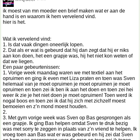
ik moest van mn moeder een brief maken wat er aan de
hand is en waarom ik hem vervelend vind.
hier is het.
Wat ik vervelend vind:
1. Is dat vaak dingen oneerlijk lopen.
2. Dat als er wat is gebeurd dat hij dan zegt dat hij er niks
aan kon doen, het een grapje was, hij het niet kon weten of
dat we liegen.
Een paar gebeurtenissen:
1. Vorige week maandag waren we met textiel aan het
opruimen en ging ik even met Liza praten en toen was Sven
helemaal van je moet opruimen je moet opruimen je moet
opruimen en toen zei ik ben ik aan het doen en toen zei hei
weer ik zie je het niet doen je moet opruimen! Toen werd ik
nogal boos en toen zei ik dat hij zich met zichzelf moest
bemoeien en z’n mond moest houden.
2.
3. Met gym vorige week was Sven op Bas gesprongen als
een grapje. Ik ging Bas helpen omdat Sven te druk bezig
was met sorry te zeggen in plaats van z’n vriend te helpen. Ik
vroeg toen aan Bas wat er was gebeurd en hij zei dat Sven