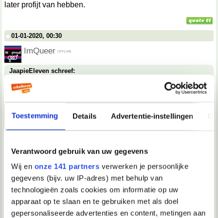
later profijt van hebben.
01-01-2020, 00:30
ImQueer
JaapieEleven schreef:
Is er een reden dat de juf hem zo beschermd? Kan het zijn
dat hij een stoornis heeft en dat hij zich daarom zo
gedraagt?
Geen idee maar het is in de 5de week verminderd omdat ik
Toestemming
Details
Advertentie-instellingen
Ov
in een gesprek er wat over zei.
Verder heb ik echt geen idee.
Verantwoord gebruik van uw gegevens
Wij en
onze 141 partners
verwerken je persoonlijke
01-01-2020, 00:31
gegevens (bijv. uw IP-adres) met behulp van
ImQueer
technologieën zoals cookies om informatie op uw
apparaat op te slaan en te gebruiken met als doel
LaReina schreef:
gepersonaliseerde advertenties en content, metingen aan
Niks van aantrekken. Je kan een ander niet veranderen en