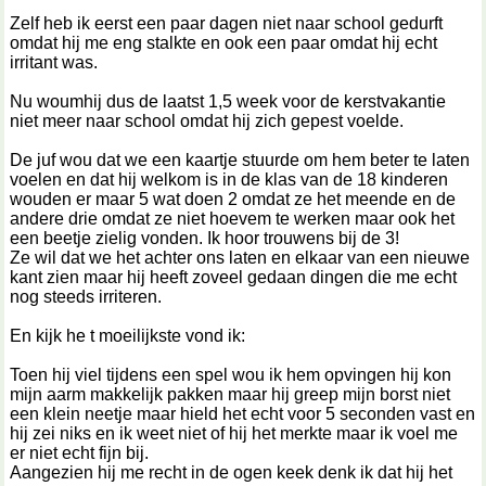
Zelf heb ik eerst een paar dagen niet naar school gedurft
omdat hij me eng stalkte en ook een paar omdat hij echt
irritant was.
Nu woumhij dus de laatst 1,5 week voor de kerstvakantie
niet meer naar school omdat hij zich gepest voelde.
De juf wou dat we een kaartje stuurde om hem beter te laten
voelen en dat hij welkom is in de klas van de 18 kinderen
wouden er maar 5 wat doen 2 omdat ze het meende en de
andere drie omdat ze niet hoevem te werken maar ook het
een beetje zielig vonden. Ik hoor trouwens bij de 3!
Ze wil dat we het achter ons laten en elkaar van een nieuwe
kant zien maar hij heeft zoveel gedaan dingen die me echt
nog steeds irriteren.
En kijk he t moeilijkste vond ik:
Toen hij viel tijdens een spel wou ik hem opvingen hij kon
mijn aarm makkelijk pakken maar hij greep mijn borst niet
een klein neetje maar hield het echt voor 5 seconden vast en
hij zei niks en ik weet niet of hij het merkte maar ik voel me
er niet echt fijn bij.
Aangezien hij me recht in de ogen keek denk ik dat hij het