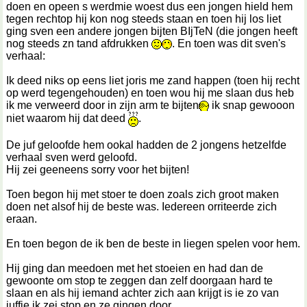
doen en opeen s werdmie woest dus een jongen hield hem
tegen rechtop hij kon nog steeds staan en toen hij los liet
ging sven een andere jongen bijten BIjTeN (die jongen heeft
nog steeds zn tand afdrukken
. En toen was dit sven's
verhaal:
Ik deed niks op eens liet joris me zand happen (toen hij recht
op werd tegengehouden) en toen wou hij me slaan dus heb
ik me verweerd door in zijn arm te bijten
ik snap gewooon
niet waarom hij dat deed
.
De juf geloofde hem ookal hadden de 2 jongens hetzelfde
verhaal sven werd geloofd.
Hij zei geeneens sorry voor het bijten!
Toen begon hij met stoer te doen zoals zich groot maken
doen net alsof hij de beste was. Iedereen orriteerde zich
eraan.
En toen begon de ik ben de beste in liegen spelen voor hem.
Hij ging dan meedoen met het stoeien en had dan de
gewoonte om stop te zeggen dan zelf doorgaan hard te
slaan en als hij iemand achter zich aan krijgt is ie zo van
juffie ik zei stop en ze gingen door....