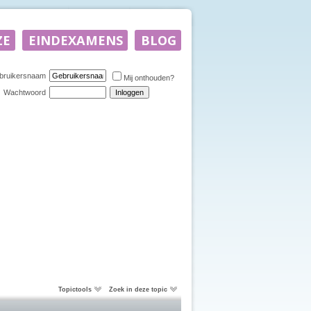
bruikersnaam
Mij onthouden?
Wachtwoord
Topictools
Zoek in deze topic