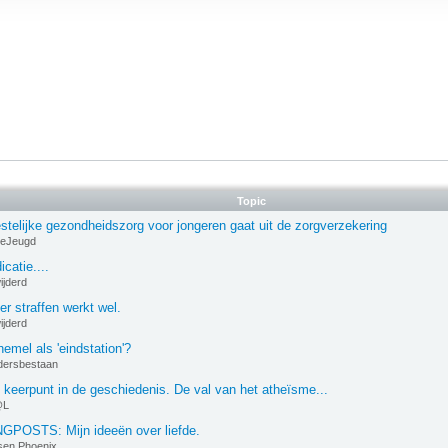
Topic
stelijke gezondheidszorg voor jongeren gaat uit de zorgverzekering
tieJeugd
catie....
ijderd
er straffen werkt wel.
ijderd
emel als 'eindstation'?
dersbestaan
 keerpunt in de geschiedenis. De val van het atheïsme...
@L
GPOSTS: Mijn ideeën over liefde.
sen Phoenix