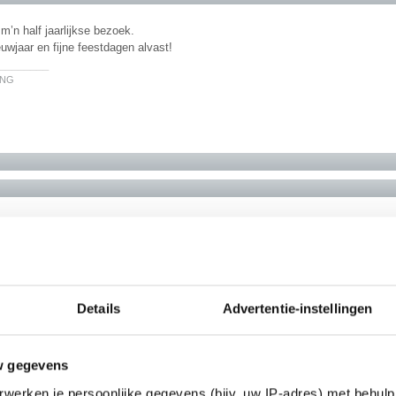
m’n half jaarlijkse bezoek.
uwjaar en fijne feestdagen alvast!
________
ING
m met waardeloze admin.
Details
Advertentie-instellingen
w gegevens
werken je persoonlijke gegevens (bijv. uw IP-adres) met behulp