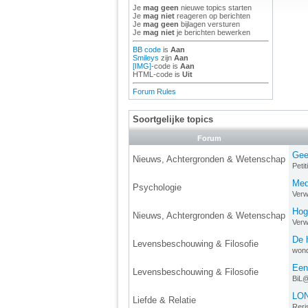
Je
mag geen
nieuwe topics starten
Je
mag niet
reageren op berichten
Je
mag geen
bijlagen versturen
Je
mag niet
je berichten bewerken
BB code
is
Aan
Smileys
zijn
Aan
[IMG]
-code is
Aan
HTML-code is
Uit
Forum Rules
Soortgelijke topics
Forum
Gee
Nieuws, Achtergronden & Wetenschap
Peti
Medi
Psychologie
Verw
Hog
Nieuws, Achtergronden & Wetenschap
Verw
De h
Levensbeschouwing & Filosofie
won
Een
Levensbeschouwing & Filosofie
BiL
LON
Liefde & Relatie
Reri