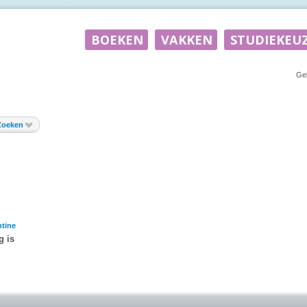
Ge
Zoeken
tine
g is