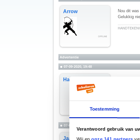
Nou dit was 
Arrow
Gelukkig nie
__________
HANDTEKEN
Advertentie
07-09-2020, 19:48
Slecht foru
Haller
Toestemming
07-09-2020, 20:30
Verantwoord gebruik van u
Citaat:
JaapieEleven
Wij en
onze 141 partners
ver