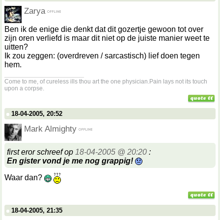
Zarya
Ben ik de enige die denkt dat dit gozertje gewoon tot over
zijn oren verliefd is maar dit niet op de juiste manier weet te
uitten?
Ik zou zeggen: (overdreven / sarcastisch) lief doen tegen
hem.
__________________
Come to me, of cureless ills thou art the one physician.Pain lays not its touch
upon a corpse.
18-04-2005, 20:52
Mark Almighty
first eror schreef op
18-04-2005 @ 20:20
:
En gister vond je me nog grappig!
Waar dan?
18-04-2005, 21:35