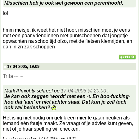
Misschien heb je ook wel gewoon een perenhoofd.
lol
hmm meisje, ik weet het niet hoor, misschien moet je eens
met een paar vriendinnen met puntschoenen dat jongetje
opwachten na schooltijd ofzo, met de fietsen klemrijden, en
dan in zn zak schoppen
17-04-2005, 19:09
Trifa
Mark Almighty schreef op
17-04-2005 @ 20:00
:
Je kan ook zeggen 'wordt' met een -t. En boo-fucking-
hoo dat 'aan' er niet achter staat. Dat kun je zelf toch
ook wel bedenken?
Het is iig niet nodig om gelijk een mier te gaan neuken als
iemand één foutje maakt. Ze vraagt of je advies kunt geven,
niet of je haar spelling wil checken.
Laatst gewijzigd op 17-04-2005 om
19:11
.