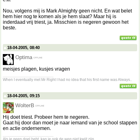
Nou, volgens mij is Mark Almighty geen nicht. En wat belet
hem hier nog te komen als je hem slaat? Maar hij is
inderdaad vrij triest, ja. Misschien is negeren gewoon het
beste.
18-04-2005, 08:40
Optima
meisjes plagen, kusjes vragen
__________________
When I eventually met Mr Right I had no idea that his first name was Always..
18-04-2005, 09:15
WolterB
Hij doet triest. Probeer hem te negeren.
Gaat hij door dan moet je naar iemand van je school stappen
en actie ondernemen.
__________________
Als je geen doel hebt, kan je ook de weg niet kwijt zijn.