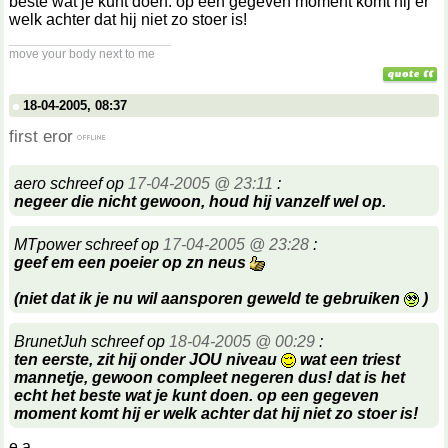
beste wat je kunt doen. op een gegeven moment komt hij er
welk achter dat hij niet zo stoer is!
__________________
move your body next to me
18-04-2005, 08:37
first eror
aero schreef op
17-04-2005 @ 23:11
:
negeer die nicht gewoon, houd hij vanzelf wel op.
MTpower schreef op
17-04-2005 @ 23:28
:
geef em een poeier op zn neus
(niet dat ik je nu wil aansporen geweld te gebruiken
)
BrunetJuh schreef op
18-04-2005 @ 00:29
:
ten eerste, zit hij onder JOU niveau
wat een triest
mannetje, gewoon compleet negeren dus! dat is het
echt het beste wat je kunt doen. op een gegeven
moment komt hij er welk achter dat hij niet zo stoer is!
e.a.