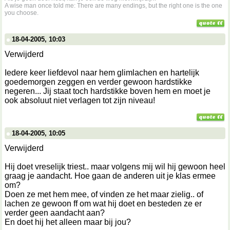
A wise man once told me: There are many endings, but the right one is the one
you choose.
18-04-2005, 10:03
Verwijderd
Iedere keer liefdevol naar hem glimlachen en hartelijk
goedemorgen zeggen en verder gewoon hardstikke
negeren... Jij staat toch hardstikke boven hem en moet je
ook absoluut niet verlagen tot zijn niveau!
18-04-2005, 10:05
Verwijderd
Hij doet vreselijk triest.. maar volgens mij wil hij gewoon heel
graag je aandacht. Hoe gaan de anderen uit je klas ermee
om?
Doen ze met hem mee, of vinden ze het maar zielig.. of
lachen ze gewoon ff om wat hij doet en besteden ze er
verder geen aandacht aan?
En doet hij het alleen maar bij jou?