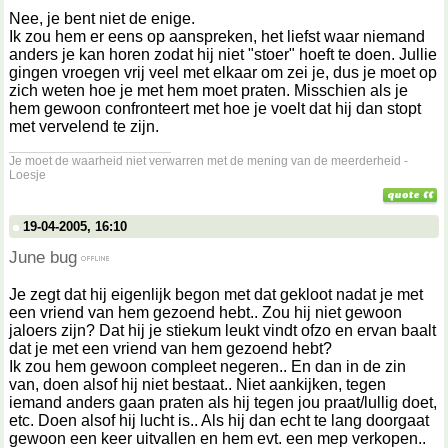
Nee, je bent niet de enige.
Ik zou hem er eens op aanspreken, het liefst waar niemand
anders je kan horen zodat hij niet "stoer" hoeft te doen. Jullie
gingen vroegen vrij veel met elkaar om zei je, dus je moet op
zich weten hoe je met hem moet praten. Misschien als je
hem gewoon confronteert met hoe je voelt dat hij dan stopt
met vervelend te zijn.
__________________
Je moet de waarheid niet verwarren met de mening van de meerderheid -
Loesje
19-04-2005, 16:10
June bug
Je zegt dat hij eigenlijk begon met dat gekloot nadat je met
een vriend van hem gezoend hebt.. Zou hij niet gewoon
jaloers zijn? Dat hij je stiekum leukt vindt ofzo en ervan baalt
dat je met een vriend van hem gezoend hebt?
Ik zou hem gewoon compleet negeren.. En dan in de zin
van, doen alsof hij niet bestaat.. Niet aankijken, tegen
iemand anders gaan praten als hij tegen jou praat/lullig doet,
etc. Doen alsof hij lucht is.. Als hij dan echt te lang doorgaat
gewoon een keer uitvallen en hem evt. een mep verkopen..