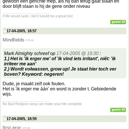
gewoon een gerichte mep, als hij dan terug gaat slaan en
door blijft slaan is hij de gene onder niveau
__________________
if life would suck, I bet it would be a great slut
17-04-2005, 18:57
Mindfields
Mark Almighty schreef op
17-04-2005 @ 19:30
:
1.) Het is 'ik erger me' of 'ik vind iets irritant', niét: 'ik
irriteer me aan'
2.) Wordt volwassen, grow up! Je staat hier toch ver
boven? Keyword: negeren!
Dude, je maakt zelf ook fouten.
Het is 'ik erger me áán' en word is zonder t. Gebiedende
wijs.
__________________
No Bad Religion song can make your life complete
17-04-2005, 18:59
first eror