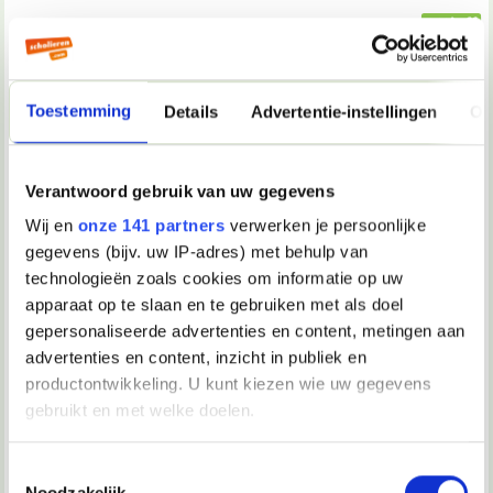
17-04-2005, 21:35
Mark Almighty
Toestemming
Details
Advertentie-instellingen
Ov
DetonatorDc schreef op
17-04-2005 @ 22:25
:
kolossale
Verantwoord gebruik van uw gegevens
Mark Almighty schreef op
17-04-2005 @ 22:13
:
Wij en
onze 141 partners
verwerken je persoonlijke
En kunnen we nu weer on-topic met z'n allen?
gegevens (bijv. uw IP-adres) met behulp van
technologieën zoals cookies om informatie op uw
apparaat op te slaan en te gebruiken met als doel
17-04-2005, 22:11
gepersonaliseerde advertenties en content, metingen aan
aero
advertenties en content, inzicht in publiek en
negeer die nicht gewoon, houd hij vanzelf wel op.
productontwikkeling. U kunt kiezen wie uw gegevens
__________________
gebruikt en met welke doelen.
I'm bleeding out the colors of the world.
Als u het toestaat, willen we ook graag:
Toestemmingsselectie
17-04-2005, 22:28
Noodzakelijk