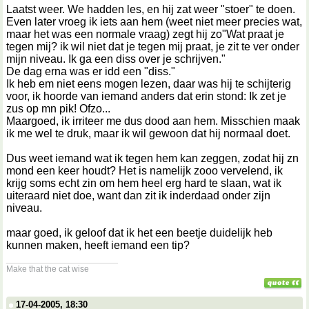
Laatst weer. We hadden les, en hij zat weer "stoer" te doen.
Even later vroeg ik iets aan hem (weet niet meer precies wat,
maar het was een normale vraag) zegt hij zo"Wat praat je
tegen mij? ik wil niet dat je tegen mij praat, je zit te ver onder
mijn niveau. Ik ga een diss over je schrijven."
De dag erna was er idd een "diss."
Ik heb em niet eens mogen lezen, daar was hij te schijterig
voor, ik hoorde van iemand anders dat erin stond: Ik zet je
zus op mn pik! Ofzo...
Maargoed, ik irriteer me dus dood aan hem. Misschien maak
ik me wel te druk, maar ik wil gewoon dat hij normaal doet.
Dus weet iemand wat ik tegen hem kan zeggen, zodat hij zn
mond een keer houdt? Het is namelijk zooo vervelend, ik
krijg soms echt zin om hem heel erg hard te slaan, wat ik
uiteraard niet doe, want dan zit ik inderdaad onder zijn
niveau.
maar goed, ik geloof dat ik het een beetje duidelijk heb
kunnen maken, heeft iemand een tip?
__________________
Make that the cat wise
17-04-2005, 18:30