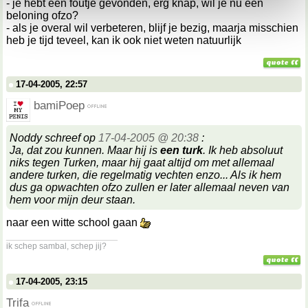
- je hebt een foutje gevonden, erg knap, wil je nu een
kunnen ontvangen en verwerken.
beloning ofzo?
- als je overal wil verbeteren, blijf je bezig, maarja misschien
heb je tijd teveel, kan ik ook niet weten natuurlijk
17-04-2005, 22:57
bamiPoep
Noddy schreef op
17-04-2005 @ 20:38
:
Ja, dat zou kunnen. Maar hij is
een turk
. Ik heb absoluut
niks tegen Turken, maar hij gaat altijd om met allemaal
andere turken, die regelmatig vechten enzo... Als ik hem
dus ga opwachten ofzo zullen er later allemaal neven van
hem voor mijn deur staan.
naar een witte school gaan
__________________
ik schep sambal, schep jij?
17-04-2005, 23:15
Trifa