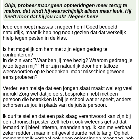
Ohja, probeer maar geen opmerkingen meer terug te
maken, dat vindt hij waarschijnlijk alleen maar leuk. Hij
heeft door dat hij jou raakt. Negeer hem!
Iedereen roept massaal: negeer hem! Goed bedoeld
natuurlijk, maar ik heb nog nooit gezien dat dat werkelijk
hielp tegen pesten in de klas.
Is het mogelijk om hem met zijn eigen gedrag te
confronteren?
In de zin van: "Waar ben jij mee bezig? Waarom gedraag je
je zo tegen mij?" Hier zijn natuurlijk door hem talloze
weerwoorden op te bedenken, maar misschien gewoon
eens proberen?
Verder: een meisje dat een jongen slaat maakt wel erg veel
indruk! Zorg wel dat je eerst besproken hebt met een
persoon die betrokken is bij je school wat er speelt, anders
schorsen ze jou in plaats van de juiste persoon.
Ik durf te stellen dat een pak slaag verantwoord kan zijn bij
een chronisch pester. Zelf heb ik ook weleens gehad dat
iemand mij bleef irriteren, maandenlang. Ik kan me verbaal
zeker redden, maar in dit geval duurde het te lang. Op het
moment dat ik verbaal ook geen oplossingen meer zag, heb