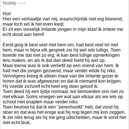
Noddy
Hoi!
Hier een verhaaltje van mij, waarschijnlijk niet erg boeiend,
maar toch wil ik het even kwijt.
Er zit een vreselijk irritante jongen in mijn klas! Ik irriteer me
echt dood aan hem!!
Eerst ging ik best veel met hem om, had best veel lol met
hem, maar in bijna elk gesprek zei hij wel iets lulligs. Toen
boeide me dat niet zo erg, ik kan best lullige opmerkingen
teru maken, en als ik dat dan deed hield hij wel op.
Maar toenw was ik ook verliefd op een vriend van hem. Ik
had met die jongen gezoend, maar verder wilde hij niks.
Vervolgens kreeg ik alleen maar van die irritante gozer te
horen dat ik was afgewezen en dat ik niemand kon krijgen.
Hij voelde zichzelf echt heel erg stoer geloof ik.
Toen deed hij een tijdje normaal, we bemoeiden ons niet zo
met elkaar. Soms vroegen we wat aan elkaar als we iets op
school niet snapten maar verder niks.
Toen besloot hij dat ik een "perenhoofd" heb, dat vond hij
stoer en dat was het enige wat hij nog tegen mij kon zeggen.
Ik zei niks terug als hij me ging uitschelden, maar ik vond het
niet echt leuk.