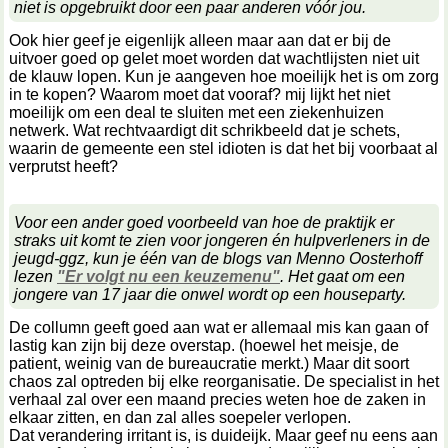
niet is opgebruikt door een paar anderen vóór jou.
Ook hier geef je eigenlijk alleen maar aan dat er bij de
uitvoer goed op gelet moet worden dat wachtlijsten niet uit
de klauw lopen. Kun je aangeven hoe moeilijk het is om zorg
in te kopen? Waarom moet dat vooraf? mij lijkt het niet
moeilijk om een deal te sluiten met een ziekenhuizen
netwerk. Wat rechtvaardigt dit schrikbeeld dat je schets,
waarin de gemeente een stel idioten is dat het bij voorbaat al
verprutst heeft?
Voor een ander goed voorbeeld van hoe de praktijk er
straks uit komt te zien voor jongeren én hulpverleners in de
jeugd-ggz, kun je één van de blogs van Menno Oosterhoff
lezen
"Er volgt nu een keuzemenu"
. Het gaat om een
jongere van 17 jaar die onwel wordt op een houseparty.
De collumn geeft goed aan wat er allemaal mis kan gaan of
lastig kan zijn bij deze overstap. (hoewel het meisje, de
patient, weinig van de bureaucratie merkt.) Maar dit soort
chaos zal optreden bij elke reorganisatie. De specialist in het
verhaal zal over een maand precies weten hoe de zaken in
elkaar zitten, en dan zal alles soepeler verlopen.
Dat verandering irritant is, is duideijk. Maar geef nu eens aan