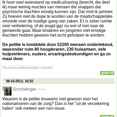
Ik hoor veel weerstand op medicalisering (terecht, die deel
ik) maar weinig reacties van mensen die snappen dat
psychische klachten ernstig kunnen zijn. Dat vind ik jammer.
Zij hoeven niet de dupe te worden van de maatschappelijke
onvrede over de huidige gang van zaken. Er is zeker ruimte
voor verbetering, of de jeugd-ggz nu wel of niet naar de
gemeente gaat. Maar kinderen en jongeren met ernstige
klachten hebben gewoon het recht geholpen te worden.
De petitie is inmiddels door 52200 mensen ondertekend,
waaronder ruim 80 hoogleraren, 230 huisartsen, vele
hulpverleners, ouders, ervaringsdeskundigen en ga zo
maar door.
__________________
http://www.petitiejeugdggz.nl/petitie/
08-10-2013, 16:52
Schrödinger
Waarom is de petitie trouwens niet gewoon voor het
nationaliseren van de zorg? Dan is het "uit de verzekering
halen" ook meteen een non-issue.