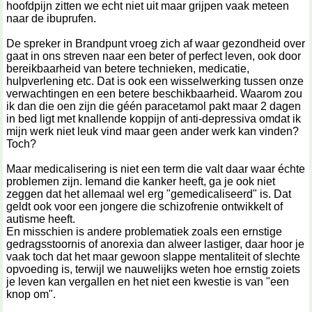
hoofdpijn zitten we echt niet uit maar grijpen vaak meteen
naar de ibuprufen.
De spreker in Brandpunt vroeg zich af waar gezondheid over
gaat in ons streven naar een beter of perfect leven, ook door
bereikbaarheid van betere technieken, medicatie,
hulpverlening etc. Dat is ook een wisselwerking tussen onze
verwachtingen en een betere beschikbaarheid. Waarom zou
ik dan die oen zijn die géén paracetamol pakt maar 2 dagen
in bed ligt met knallende koppijn of anti-depressiva omdat ik
mijn werk niet leuk vind maar geen ander werk kan vinden?
Toch?
Maar medicalisering is niet een term die valt daar waar échte
problemen zijn. Iemand die kanker heeft, ga je ook niet
zeggen dat het allemaal wel erg "gemedicaliseerd" is. Dat
geldt ook voor een jongere die schizofrenie ontwikkelt of
autisme heeft.
En misschien is andere problematiek zoals een ernstige
gedragsstoornis of anorexia dan alweer lastiger, daar hoor je
vaak toch dat het maar gewoon slappe mentaliteit of slechte
opvoeding is, terwijl we nauwelijks weten hoe ernstig zoiets
je leven kan vergallen en het niet een kwestie is van "een
knop om".