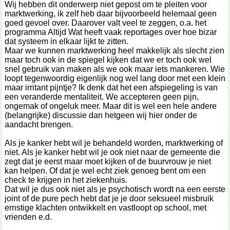
Wij hebben dit onderwerp niet gepost om te pleiten voor
marktwerking, ik zelf heb daar bijvoorbeeld helemaal geen
goed gevoel over. Daarover valt veel te zeggen, o.a. het
programma Altijd Wat heeft vaak reportages over hoe bizar
dat systeem in elkaar lijkt te zitten.
Maar we kunnen marktwerking heel makkelijk als slecht zien
maar toch ook in de spiegel kijken dat we er toch ook wel
snel gebruik van maken als we ook maar iets mankeren. Wie
loopt tegenwoordig eigenlijk nog wel lang door met een klein
maar irritant pijntje? Ik denk dat het een afspiegeling is van
een veranderde mentaliteit. We accepteren geen pijn,
ongemak of ongeluk meer. Maar dit is wel een hele andere
(belangrijke) discussie dan hetgeen wij hier onder de
aandacht brengen.
Als je kanker hebt wil je behandeld worden, marktwerking of
niet. Als je kanker hebt wil je ook niet naar de gemeente die
zegt dat je eerst maar moet kijken of de buurvrouw je niet
kan helpen. Of dat je wel echt ziek genoeg bent om een
check te krijgen in het ziekenhuis.
Dat wil je dus ook niet als je psychotisch wordt na een eerste
joint of de pure pech hebt dat je je door seksueel misbruik
ernstige klachten ontwikkelt en vastloopt op school, met
vrienden e.d.