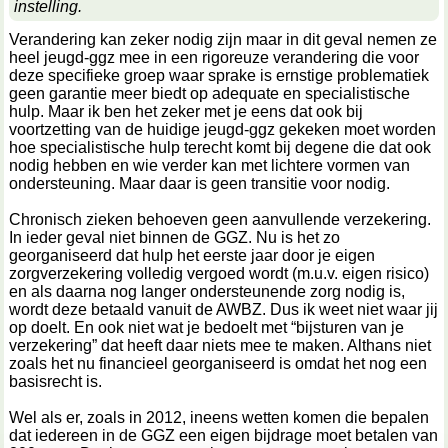
instelling.
Verandering kan zeker nodig zijn maar in dit geval nemen ze
heel jeugd-ggz mee in een rigoreuze verandering die voor
deze specifieke groep waar sprake is ernstige problematiek
geen garantie meer biedt op adequate en specialistische
hulp. Maar ik ben het zeker met je eens dat ook bij
voortzetting van de huidige jeugd-ggz gekeken moet worden
hoe specialistische hulp terecht komt bij degene die dat ook
nodig hebben en wie verder kan met lichtere vormen van
ondersteuning. Maar daar is geen transitie voor nodig.
Chronisch zieken behoeven geen aanvullende verzekering.
In ieder geval niet binnen de GGZ. Nu is het zo
georganiseerd dat hulp het eerste jaar door je eigen
zorgverzekering volledig vergoed wordt (m.u.v. eigen risico)
en als daarna nog langer ondersteunende zorg nodig is,
wordt deze betaald vanuit de AWBZ. Dus ik weet niet waar jij
op doelt. En ook niet wat je bedoelt met “bijsturen van je
verzekering” dat heeft daar niets mee te maken. Althans niet
zoals het nu financieel georganiseerd is omdat het nog een
basisrecht is.
Wel als er, zoals in 2012, ineens wetten komen die bepalen
dat iedereen in de GGZ een eigen bijdrage moet betalen van