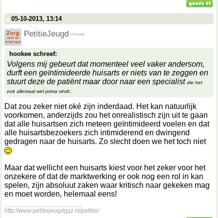
05-10-2013, 13:14
PetitieJeugd
hookee schreef:
Volgens mij gebeurt dat momenteel veel vaker andersom,
durft een geïntimideerde huisarts er niets van te zeggen en
stuurt deze de patiënt maar door naar een specialist
die het
ook allemaal wel prima vindt..
Dat zou zeker niet oké zijn inderdaad. Het kan natuurlijk
voorkomen, anderzijds zou het onrealistisch zijn uit te gaan
dat alle huisartsen zich meteen geïntimideerd voelen en dat
alle huisartsbezoekers zich intimiderend en dwingend
gedragen naar de huisarts. Zo slecht doen we het toch niet
Maar dat wellicht een huisarts kiest voor het zeker voor het
onzekere of dat de marktwerking er ook nog een rol in kan
spelen, zijn absoluut zaken waar kritisch naar gekeken mag
en moet worden, helemaal eens!
__________________
http://www.petitiejeugdggz.nl/petitie/