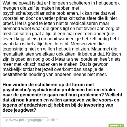
Wat me opvalt is dat er hier geen scholieren in het gesprek
mengen die zelf te maken hebben met
psychische/psychiatrische problemen. Ik kan me dat wel
voorstellen door de verder prima kritische sfeer die ik hier
proef. Het is goed te letten niet te medicaliseren maar
niemand weet waar die grens ligt en het teveel aan zorg of
medicaliseren gaat altijd alleen mar over een ander (die
teveel krijgt of eist) en nooit wanneer je het zelf nodig hebt
want dan is het altijd heel terecht. Mensen zien die
tegenstrijdig niet en willen het ook niet zien. Maar met die
mentaliteit laten we elkaar ook zitten. Ik betreur dat. Kritisch
zijn is goed en nodig ook! Maar te snel oordelen heeft niets
meer met kritisch nadenken te maken. Dat is gewoon
makkelijk totdat het jezelf overkomt dan snap je de
bestraffende houding van anderen ineens niet meer.
Hoe vinden de scholieren op dit forum met
psychische/psychiatrische problemen het om straks
naar de gemeente te gaan met hun problemen? Wellicht
dat zij nog kunnen en willen aangeven welke voors- en
tegens of gedachten zij hebben bij de invoering van
deze jeugdwet?
__________________
http://www.petitiejeugdggz.nl/petitie/