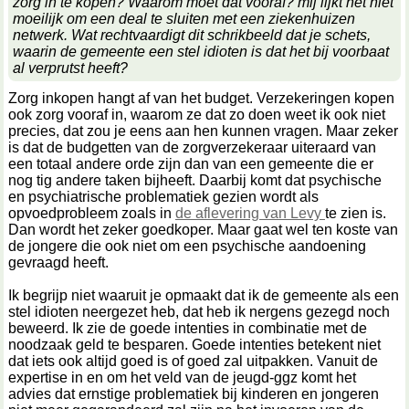
zorg in te kopen? Waarom moet dat vooraf? mij lijkt het niet
moeilijk om een deal te sluiten met een ziekenhuizen
netwerk. Wat rechtvaardigt dit schrikbeeld dat je schets,
waarin de gemeente een stel idioten is dat het bij voorbaat
al verprutst heeft?
Zorg inkopen hangt af van het budget. Verzekeringen kopen
ook zorg vooraf in, waarom ze dat zo doen weet ik ook niet
precies, dat zou je eens aan hen kunnen vragen. Maar zeker
is dat de budgetten van de zorgverzekeraar uiteraard van
een totaal andere orde zijn dan van een gemeente die er
nog tig andere taken bijheeft. Daarbij komt dat psychische
en psychiatrische problematiek gezien wordt als
opvoedprobleem zoals in
de aflevering van Levy
te zien is.
Dan wordt het zeker goedkoper. Maar gaat wel ten koste van
de jongere die ook niet om een psychische aandoening
gevraagd heeft.
Ik begrijp niet waaruit je opmaakt dat ik de gemeente als een
stel idioten neergezet heb, dat heb ik nergens gezegd noch
beweerd. Ik zie de goede intenties in combinatie met de
noodzaak geld te besparen. Goede intenties betekent niet
dat iets ook altijd goed is of goed zal uitpakken. Vanuit de
expertise in en om het veld van de jeugd-ggz komt het
advies dat ernstige problematiek bij kinderen en jongeren