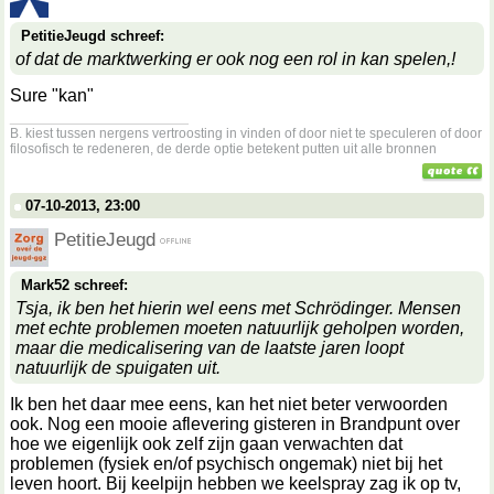
PetitieJeugd schreef:
of dat de marktwerking er ook nog een rol in kan spelen,!
Sure "kan"
__________________
B. kiest tussen nergens vertroosting in vinden of door niet te speculeren of door
filosofisch te redeneren, de derde optie betekent putten uit alle bronnen
07-10-2013, 23:00
PetitieJeugd
Mark52 schreef:
Tsja, ik ben het hierin wel eens met Schrödinger. Mensen
met echte problemen moeten natuurlijk geholpen worden,
maar die medicalisering van de laatste jaren loopt
natuurlijk de spuigaten uit.
Ik ben het daar mee eens, kan het niet beter verwoorden
ook. Nog een mooie aflevering gisteren in Brandpunt over
hoe we eigenlijk ook zelf zijn gaan verwachten dat
problemen (fysiek en/of psychisch ongemak) niet bij het
leven hoort. Bij keelpijn hebben we keelspray zag ik op tv,