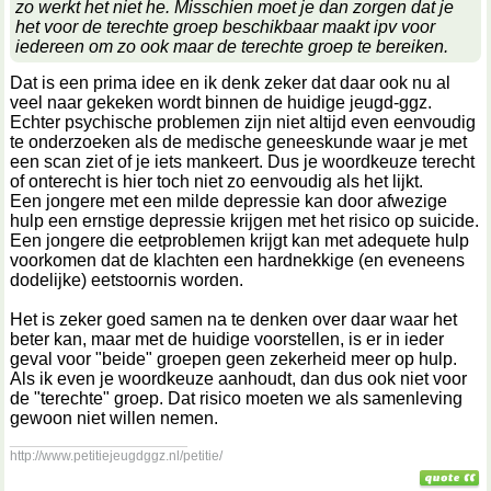
zo werkt het niet he. Misschien moet je dan zorgen dat je
het voor de terechte groep beschikbaar maakt ipv voor
iedereen om zo ook maar de terechte groep te bereiken.
Dat is een prima idee en ik denk zeker dat daar ook nu al
veel naar gekeken wordt binnen de huidige jeugd-ggz.
Echter psychische problemen zijn niet altijd even eenvoudig
te onderzoeken als de medische geneeskunde waar je met
een scan ziet of je iets mankeert. Dus je woordkeuze terecht
of onterecht is hier toch niet zo eenvoudig als het lijkt.
Een jongere met een milde depressie kan door afwezige
hulp een ernstige depressie krijgen met het risico op suicide.
Een jongere die eetproblemen krijgt kan met adequete hulp
voorkomen dat de klachten een hardnekkige (en eveneens
dodelijke) eetstoornis worden.
Het is zeker goed samen na te denken over daar waar het
beter kan, maar met de huidige voorstellen, is er in ieder
geval voor "beide" groepen geen zekerheid meer op hulp.
Als ik even je woordkeuze aanhoudt, dan dus ook niet voor
de "terechte" groep. Dat risico moeten we als samenleving
gewoon niet willen nemen.
__________________
http://www.petitiejeugdggz.nl/petitie/