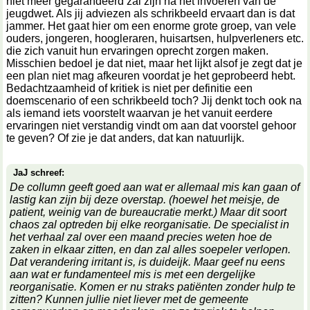
niet meer gegarandeerd zal zijn na het invoeren van de
jeugdwet. Als jij adviezen als schrikbeeld ervaart dan is dat
jammer. Het gaat hier om een enorme grote groep, van vele
ouders, jongeren, hoogleraren, huisartsen, hulpverleners etc.
die zich vanuit hun ervaringen oprecht zorgen maken.
Misschien bedoel je dat niet, maar het lijkt alsof je zegt dat je
een plan niet mag afkeuren voordat je het geprobeerd hebt.
Bedachtzaamheid of kritiek is niet per definitie een
doemscenario of een schrikbeeld toch? Jij denkt toch ook na
als iemand iets voorstelt waarvan je het vanuit eerdere
ervaringen niet verstandig vindt om aan dat voorstel gehoor
te geven? Of zie je dat anders, dat kan natuurlijk.
JaJ schreef:
De collumn geeft goed aan wat er allemaal mis kan gaan of
lastig kan zijn bij deze overstap. (hoewel het meisje, de
patient, weinig van de bureaucratie merkt.) Maar dit soort
chaos zal optreden bij elke reorganisatie. De specialist in
het verhaal zal over een maand precies weten hoe de
zaken in elkaar zitten, en dan zal alles soepeler verlopen.
Dat verandering irritant is, is duideijk. Maar geef nu eens
aan wat er fundamenteel mis is met een dergelijke
reorganisatie. Komen er nu straks patiënten zonder hulp te
zitten? Kunnen jullie niet liever met de gemeente