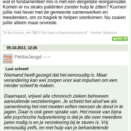
wat er fundamenteel mis is met een dergelijke reorganisatie.
Komen er nu straks patiënten zonder hulp te zitten? Kunnen
jullie niet liever met de gemeente samenwerken en
meedenken, om zo tragiek te helpen voorkomen. Nu zaaien
jullie alleen maar onvrede.
__________________
"In this house, we OBEY the laws of thermodynamics!" - Homer Simpson
05-10-2013, 12:26
PetitieJeugd
Lusi schreef:
Niemand heeft gezegd dat het eenvoudig is. Maar
verandering kan wel zorgen voor wat impulsen om een
minder scheef te maken.
Daarnaast, vrijwel alle chronisch zieken behoeven
aanvullende verzekeringen. Je schetst het alsof we als
samenleving het niet moeten willen mensen de dood in te
jagen. Daar is ook geen sprake van. Het mooie van bijna
alle psychische hulpverlening is dat je die over meerdere
jaren nodig is en je verzekering bij te sturen is. Vrij
eenvoudig zelfs, en met hulp van je behandelende