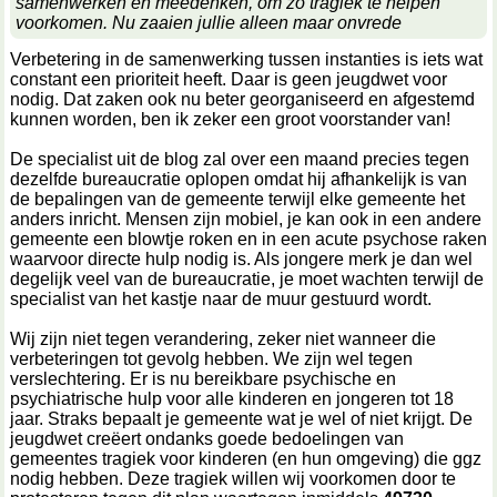
samenwerken en meedenken, om zo tragiek te helpen
voorkomen. Nu zaaien jullie alleen maar onvrede
Verbetering in de samenwerking tussen instanties is iets wat
constant een prioriteit heeft. Daar is geen jeugdwet voor
nodig. Dat zaken ook nu beter georganiseerd en afgestemd
kunnen worden, ben ik zeker een groot voorstander van!
De specialist uit de blog zal over een maand precies tegen
dezelfde bureaucratie oplopen omdat hij afhankelijk is van
de bepalingen van de gemeente terwijl elke gemeente het
anders inricht. Mensen zijn mobiel, je kan ook in een andere
gemeente een blowtje roken en in een acute psychose raken
waarvoor directe hulp nodig is. Als jongere merk je dan wel
degelijk veel van de bureaucratie, je moet wachten terwijl de
specialist van het kastje naar de muur gestuurd wordt.
Wij zijn niet tegen verandering, zeker niet wanneer die
verbeteringen tot gevolg hebben. We zijn wel tegen
verslechtering. Er is nu bereikbare psychische en
psychiatrische hulp voor alle kinderen en jongeren tot 18
jaar. Straks bepaalt je gemeente wat je wel of niet krijgt. De
jeugdwet creëert ondanks goede bedoelingen van
gemeentes tragiek voor kinderen (en hun omgeving) die ggz
nodig hebben. Deze tragiek willen wij voorkomen door te