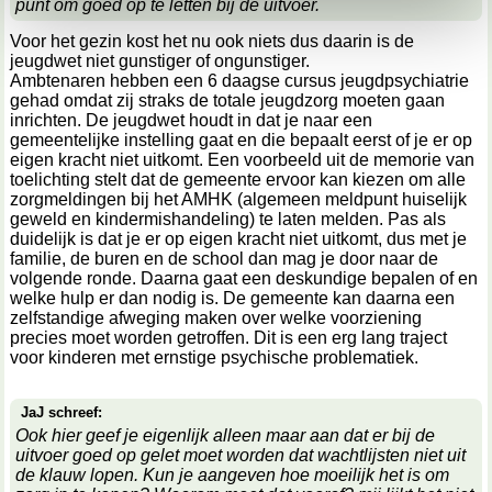
punt om goed op te letten bij de uitvoer.
kunnen ontvangen en verwerken.
Voor het gezin kost het nu ook niets dus daarin is de
jeugdwet niet gunstiger of ongunstiger.
Ambtenaren hebben een 6 daagse cursus jeugdpsychiatrie
gehad omdat zij straks de totale jeugdzorg moeten gaan
inrichten. De jeugdwet houdt in dat je naar een
gemeentelijke instelling gaat en die bepaalt eerst of je er op
eigen kracht niet uitkomt. Een voorbeeld uit de memorie van
toelichting stelt dat de gemeente ervoor kan kiezen om alle
zorgmeldingen bij het AMHK (algemeen meldpunt huiselijk
geweld en kindermishandeling) te laten melden. Pas als
duidelijk is dat je er op eigen kracht niet uitkomt, dus met je
familie, de buren en de school dan mag je door naar de
volgende ronde. Daarna gaat een deskundige bepalen of en
welke hulp er dan nodig is. De gemeente kan daarna een
zelfstandige afweging maken over welke voorziening
precies moet worden getroffen. Dit is een erg lang traject
voor kinderen met ernstige psychische problematiek.
JaJ schreef:
Ook hier geef je eigenlijk alleen maar aan dat er bij de
uitvoer goed op gelet moet worden dat wachtlijsten niet uit
de klauw lopen. Kun je aangeven hoe moeilijk het is om