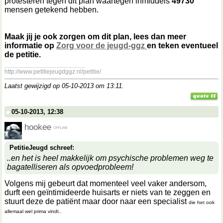
protesteren tegen dit plan waartegen inmiddels
49730
mensen getekend hebben.
Maak jij je ook zorgen om dit plan, lees dan meer
informatie op
Zorg voor de jeugd-ggz
en teken eventueel
de petitie.
__________________
http://www.petitiejeugdggz.nl/petitie/
Laatst gewijzigd op 05-10-2013 om
13:11
.
05-10-2013, 12:38
hookee
PetitieJeugd schreef:
..en het is heel makkelijk om psychische problemen weg te
bagatelliseren als opvoedprobleem!
Volgens mij gebeurt dat momenteel veel vaker andersom,
durft een geïntimideerde huisarts er niets van te zeggen en
stuurt deze de patiënt maar door naar een specialist
die het ook
allemaal wel prima vindt..