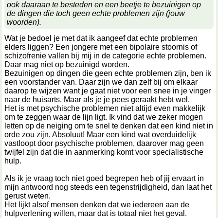
ook daaraan te besteden en een beetje te bezuinigen op
de dingen die toch geen echte problemen zijn (jouw
woorden).
Wat je bedoel je met dat ik aangeef dat echte problemen
elders liggen? Een jongere met een bipolaire stoornis of
schizofrenie vallen bij mij in de categorie echte problemen.
Daar mag niet op bezuinigd worden.
Bezuinigen op dingen die geen echte problemen zijn, ben ik
een voorstander van. Daar zijn we dan zelf bij om elkaar
daarop te wijzen want je gaat niet voor een snee in je vinger
naar de huisarts. Maar als je je pees geraakt hebt wel.
Het is met psychische problemen niet altijd even makkelijk
om te zeggen waar de lijn ligt. Ik vind dat we zeker mogen
letten op de neiging om te snel te denken dat een kind niet in
orde zou zijn. Absoluut! Maar een kind wat overduidelijk
vastloopt door psychische problemen, daarover mag geen
twijfel zijn dat die in aanmerking komt voor specialistische
hulp.
Als ik je vraag toch niet goed begrepen heb of jij ervaart in
mijn antwoord nog steeds een tegenstrijdigheid, dan laat het
gerust weten.
Het lijkt alsof mensen denken dat we iedereen aan de
hulpverlening willen, maar dat is totaal niet het geval.