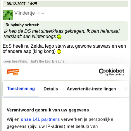
08-12-2007, 14:25
Vlindertje
Rubykuby schreef:
Ik heb de DS met sinterklaas gekregen. Ik ben helemaal
verslaaft aan Nintendogs
EoS heeft nu Zelda, lego starwars, gewone starwars en een
of andere aap (king kong)
__________________
Keep breathing. That's the key. Breathe.
08-12-2007, 14:25
flyaway
Toestemming
Details
Advertentie-instellingen
Ov
aap
08-12-2007, 14:27
Verantwoord gebruik van uw gegevens
Vlindertje
Wij en
onze 141 partners
verwerken je persoonlijke
flyaway schreef:
gegevens (bijv. uw IP-adres) met behulp van
aap