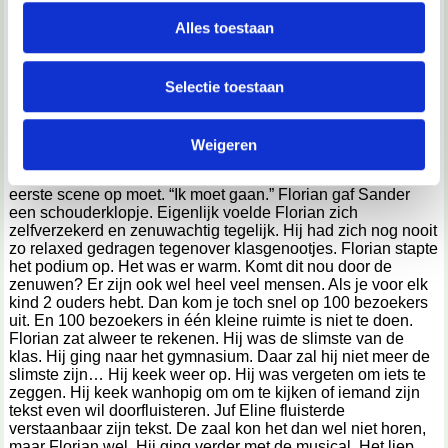
personaliseren, om functies voor social media te bieden
zal de laatste preek zijn die wij moeten aanhoren.” Sander
en om ons websiteverkeer te analyseren. Ook delen we
Alles toestaan
stootte Florian aan. Florian glimlachte. Florian lachte altijd,
informatie over jouw gebruik van onze site met onze
zelfs als hij pijn had. Hij zei altijd dat lachen gezond is.
Florian moest nu eventjes niet meer lachen. Hij had namelijk
partners voor social media, adverteren en analyse. Deze
Selectie toestaan
de hoofdrol in de musical. Hij was heel erg zenuwachtig. Hij
partners kunnen deze gegevens combineren met andere
kwam bijna in elke scene op het podium. Na een paar
informatie die je aan ze hebt verstrekt of die ze hebben
minuten was de meester eindelijk klaar met zijn preek. “Dat
werd tijd.” Zei Florian tegen Sander. “Hehe, misschien komt
Weigeren
verzameld op basis van jouw gebruik van hun services.
er na de musical ook nog wel een preek, zoals elk jaar…”
Florian zuchtte. “Nee toch?” Juf Eline riep iedereen die de
We werken samen met
67 derden
die uw gegevens
eerste scene op moet. “Ik moet gaan.” Florian gaf Sander
een schouderklopje. Eigenlijk voelde Florian zich
kunnen ontvangen en verwerken.
zelfverzekerd en zenuwachtig tegelijk. Hij had zich nog nooit
zo relaxed gedragen tegenover klasgenootjes. Florian stapte
het podium op. Het was er warm. Komt dit nou door de
zenuwen? Er zijn ook wel heel veel mensen. Als je voor elk
kind 2 ouders hebt. Dan kom je toch snel op 100 bezoekers
uit. En 100 bezoekers in één kleine ruimte is niet te doen.
Florian zat alweer te rekenen. Hij was de slimste van de
klas. Hij ging naar het gymnasium. Daar zal hij niet meer de
slimste zijn… Hij keek weer op. Hij was vergeten om iets te
zeggen. Hij keek wanhopig om om te kijken of iemand zijn
tekst even wil doorfluisteren. Juf Eline fluisterde
verstaanbaar zijn tekst. De zaal kon het dan wel niet horen,
maar Florian wel. Hij ging verder met de musical. Het liep