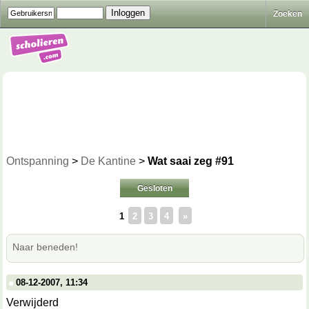
Zoeken
Ontspanning
>
De Kantine
>
Wat saai zeg #91
Gesloten
1
2
3
4
»
Naar beneden!
08-12-2007, 11:34
Verwijderd