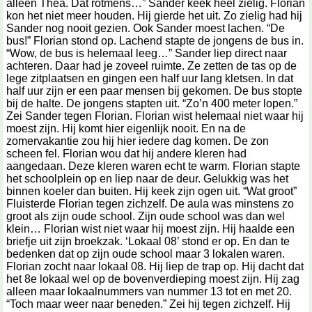
alleen Thea. Dat rotmens…” Sander keek heel zielig. Florian
kon het niet meer houden. Hij gierde het uit. Zo zielig had hij
Sander nog nooit gezien. Ook Sander moest lachen. “De
bus!” Florian stond op. Lachend stapte de jongens de bus in.
“Wow, de bus is helemaal leeg…” Sander liep direct naar
achteren. Daar had je zoveel ruimte. Ze zetten de tas op de
lege zitplaatsen en gingen een half uur lang kletsen. In dat
half uur zijn er een paar mensen bij gekomen. De bus stopte
bij de halte. De jongens stapten uit. “Zo’n 400 meter lopen.”
Zei Sander tegen Florian. Florian wist helemaal niet waar hij
moest zijn. Hij komt hier eigenlijk nooit. En na de
zomervakantie zou hij hier iedere dag komen. De zon
scheen fel. Florian wou dat hij andere kleren had
aangedaan. Deze kleren waren echt te warm. Florian stapte
het schoolplein op en liep naar de deur. Gelukkig was het
binnen koeler dan buiten. Hij keek zijn ogen uit. “Wat groot”
Fluisterde Florian tegen zichzelf. De aula was minstens zo
groot als zijn oude school. Zijn oude school was dan wel
klein… Florian wist niet waar hij moest zijn. Hij haalde een
briefje uit zijn broekzak. ‘Lokaal 08’ stond er op. En dan te
bedenken dat op zijn oude school maar 3 lokalen waren.
Florian zocht naar lokaal 08. Hij liep de trap op. Hij dacht dat
het 8e lokaal wel op de bovenverdieping moest zijn. Hij zag
alleen maar lokaalnummers van nummer 13 tot en met 20.
“Toch maar weer naar beneden.” Zei hij tegen zichzelf. Hij