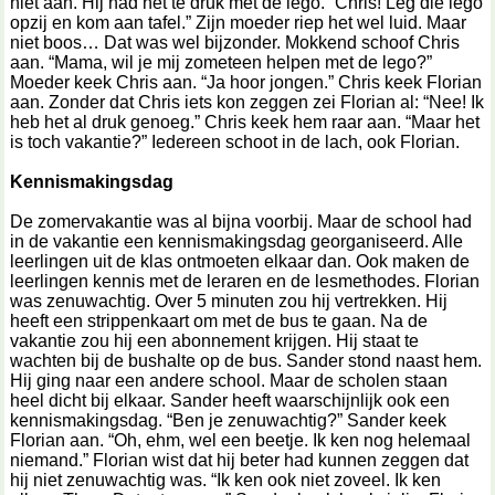
niet aan. Hij had het te druk met de lego. “Chris! Leg die lego
opzij en kom aan tafel.” Zijn moeder riep het wel luid. Maar
niet boos… Dat was wel bijzonder. Mokkend schoof Chris
aan. “Mama, wil je mij zometeen helpen met de lego?”
Moeder keek Chris aan. “Ja hoor jongen.” Chris keek Florian
aan. Zonder dat Chris iets kon zeggen zei Florian al: “Nee! Ik
heb het al druk genoeg.” Chris keek hem raar aan. “Maar het
is toch vakantie?” Iedereen schoot in de lach, ook Florian.
Kennismakingsdag
De zomervakantie was al bijna voorbij. Maar de school had
in de vakantie een kennismakingsdag georganiseerd. Alle
leerlingen uit de klas ontmoeten elkaar dan. Ook maken de
leerlingen kennis met de leraren en de lesmethodes. Florian
was zenuwachtig. Over 5 minuten zou hij vertrekken. Hij
heeft een strippenkaart om met de bus te gaan. Na de
vakantie zou hij een abonnement krijgen. Hij staat te
wachten bij de bushalte op de bus. Sander stond naast hem.
Hij ging naar een andere school. Maar de scholen staan
heel dicht bij elkaar. Sander heeft waarschijnlijk ook een
kennismakingsdag. “Ben je zenuwachtig?” Sander keek
Florian aan. “Oh, ehm, wel een beetje. Ik ken nog helemaal
niemand.” Florian wist dat hij beter had kunnen zeggen dat
hij niet zenuwachtig was. “Ik ken ook niet zoveel. Ik ken