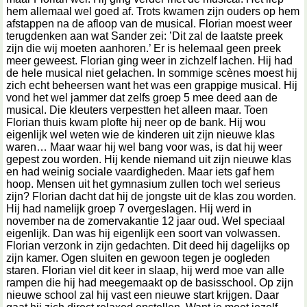
hem allemaal wel goed af. Trots kwamen zijn ouders op hem
afstappen na de afloop van de musical. Florian moest weer
terugdenken aan wat Sander zei: ’Dit zal de laatste preek
zijn die wij moeten aanhoren.’ Er is helemaal geen preek
meer geweest. Florian ging weer in zichzelf lachen. Hij had
de hele musical niet gelachen. In sommige scènes moest hij
zich echt beheersen want het was een grappige musical. Hij
vond het wel jammer dat zelfs groep 5 mee deed aan de
musical. Die kleuters verpestten het alleen maar. Toen
Florian thuis kwam plofte hij neer op de bank. Hij wou
eigenlijk wel weten wie de kinderen uit zijn nieuwe klas
waren… Maar waar hij wel bang voor was, is dat hij weer
gepest zou worden. Hij kende niemand uit zijn nieuwe klas
en had weinig sociale vaardigheden. Maar iets gaf hem
hoop. Mensen uit het gymnasium zullen toch wel serieus
zijn? Florian dacht dat hij de jongste uit de klas zou worden.
Hij had namelijk groep 7 overgeslagen. Hij werd in
november na de zomervakantie 12 jaar oud. Wel speciaal
eigenlijk. Dan was hij eigenlijk een soort van volwassen.
Florian verzonk in zijn gedachten. Dit deed hij dagelijks op
zijn kamer. Ogen sluiten en gewoon tegen je oogleden
staren. Florian viel dit keer in slaap, hij werd moe van alle
rampen die hij had meegemaakt op de basisschool. Op zijn
nieuwe school zal hij vast een nieuwe start krijgen. Daar