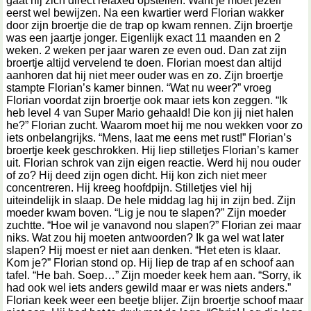
gaat hij zich direct relaxed opstellen. Want je moet jezelf
eerst wel bewijzen. Na een kwartier werd Florian wakker
door zijn broertje die de trap op kwam rennen. Zijn broertje
was een jaartje jonger. Eigenlijk exact 11 maanden en 2
weken. 2 weken per jaar waren ze even oud. Dan zat zijn
broertje altijd vervelend te doen. Florian moest dan altijd
aanhoren dat hij niet meer ouder was en zo. Zijn broertje
stampte Florian’s kamer binnen. “Wat nu weer?” vroeg
Florian voordat zijn broertje ook maar iets kon zeggen. “Ik
heb level 4 van Super Mario gehaald! Die kon jij niet halen
he?” Florian zucht. Waarom moet hij me nou wekken voor zo
iets onbelangrijks. “Mens, laat me eens met rust!” Florian’s
broertje keek geschrokken. Hij liep stilletjes Florian’s kamer
uit. Florian schrok van zijn eigen reactie. Werd hij nou ouder
of zo? Hij deed zijn ogen dicht. Hij kon zich niet meer
concentreren. Hij kreeg hoofdpijn. Stilletjes viel hij
uiteindelijk in slaap. De hele middag lag hij in zijn bed. Zijn
moeder kwam boven. “Lig je nou te slapen?” Zijn moeder
zuchtte. “Hoe wil je vanavond nou slapen?” Florian zei maar
niks. Wat zou hij moeten antwoorden? Ik ga wel wat later
slapen? Hij moest er niet aan denken. “Het eten is klaar.
Kom je?” Florian stond op. Hij liep de trap af en schoof aan
tafel. “He bah. Soep…” Zijn moeder keek hem aan. “Sorry, ik
had ook wel iets anders gewild maar er was niets anders.”
Florian keek weer een beetje blijer. Zijn broertje schoof maar