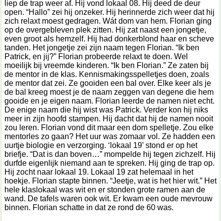
liep de trap weer af. Hij vond lokaal 08. Hij deed de deur
open. “Hallo” zei hij onzeker. Hij herinnerde zich weer dat hij
zich relaxt moest gedragen. Wát dom van hem. Florian ging
op de overgebleven plek zitten. Hij zat naast een jongetje,
even groot als hemzelf. Hij had donkerblond haar en scheve
tanden. Het jongetje zei zijn naam tegen Florian. “Ik ben
Patrick, en jij?” Florian probeerde relaxt te doen. Wel
moeilijk bij vreemde kinderen. “Ik ben Florian.” Ze zaten bij
de mentor in de klas. Kennismakingsspelletjes doen, zoals
de mentor dat zei. Ze gooiden een bal over. Elke keer als je
de bal kreeg moest je de naam zeggen van degene die hem
gooide en je eigen naam. Florian leerde de namen niet echt.
De enige naam die hij wist was Patrick. Verder kon hij niks
meer in zijn hoofd stampen. Hij dacht dat hij de namen nooit
zou leren. Florian vond dit maar een dom spelletje. Zou elke
mentorles zo gaan? Het uur was zomaar vol. Ze hadden een
uurtje biologie en verzorging. ‘lokaal 19’ stond er op het
briefje. “Dat is dan boven…” mompelde hij tegen zichzelf. Hij
durfde eigenlijk niemand aan te spreken. Hij ging de trap op.
Hij zocht naar lokaal 19. Lokaal 19 zat helemaal in het
hoekje. Florian stapte binnen. “Jeetje, wat is het hier wit.” Het
hele klaslokaal was wit en er stonden grote ramen aan de
wand. De tafels waren ook wit. Er kwam een oude mevrouw
binnen. Florian schatte in dat ze rond de 60 was.