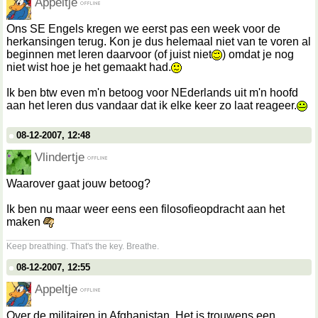
Appeltje
Ons SE Engels kregen we eerst pas een week voor de
herkansingen terug. Kon je dus helemaal niet van te voren al
beginnen met leren daarvoor (of juist niet
) omdat je nog
niet wist hoe je het gemaakt had.
Ik ben btw even m'n betoog voor NEderlands uit m'n hoofd
aan het leren dus vandaar dat ik elke keer zo laat reageer.
08-12-2007, 12:48
Vlindertje
Waarover gaat jouw betoog?
Ik ben nu maar weer eens een filosofieopdracht aan het
maken
__________________
Keep breathing. That's the key. Breathe.
08-12-2007, 12:55
Appeltje
Over de militairen in Afghanistan. Het is trouwens een