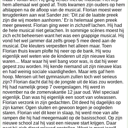
hem allemaal wel goed af. Trots kwamen zijn ouders op hem
afstappen na de afloop van de musical. Florian moest weer
terugdenken aan wat Sander zei: ’Dit zal de laatste preek
zijn die wij moeten aanhoren.’ Er is helemaal geen preek
meer geweest. Florian ging weer in zichzelf lachen. Hij had
de hele musical niet gelachen. In sommige scènes moest hij
zich echt beheersen want het was een grappige musical. Hij
vond het wel jammer dat zelfs groep 5 mee deed aan de
musical. Die kleuters verpestten het alleen maar. Toen
Florian thuis kwam plofte hij neer op de bank. Hij wou
eigenlijk wel weten wie de kinderen uit zijn nieuwe klas
waren… Maar waar hij wel bang voor was, is dat hij weer
gepest zou worden. Hij kende niemand uit zijn nieuwe klas
en had weinig sociale vaardigheden. Maar iets gaf hem
hoop. Mensen uit het gymnasium zullen toch wel serieus
zijn? Florian dacht dat hij de jongste uit de klas zou worden.
Hij had namelijk groep 7 overgeslagen. Hij werd in
november na de zomervakantie 12 jaar oud. Wel speciaal
eigenlijk. Dan was hij eigenlijk een soort van volwassen.
Florian verzonk in zijn gedachten. Dit deed hij dagelijks op
zijn kamer. Ogen sluiten en gewoon tegen je oogleden
staren. Florian viel dit keer in slaap, hij werd moe van alle
rampen die hij had meegemaakt op de basisschool. Op zijn
nieuwe school zal hij vast een nieuwe start krijgen. Daar