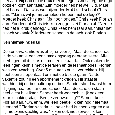
niet aan. Hij had het te druk met de lego. “Chris! Leg die lego
opzij en kom aan tafel.” Zijn moeder riep het wel luid. Maar
niet boos… Dat was wel bijzonder. Mokkend schoof Chris
aan. “Mama, wil je mij zometeen helpen met de lego?”
Moeder keek Chris aan. “Ja hoor jongen.” Chris keek Florian
aan. Zonder dat Chris iets kon zeggen zei Florian al: “Nee! Ik
heb het al druk genoeg.” Chris keek hem raar aan. “Maar het
is toch vakantie?” Iedereen schoot in de lach, ook Florian.
Kennismakingsdag
De zomervakantie was al bijna voorbij. Maar de school had
in de vakantie een kennismakingsdag georganiseerd. Alle
leerlingen uit de klas ontmoeten elkaar dan. Ook maken de
leerlingen kennis met de leraren en de lesmethodes. Florian
was zenuwachtig. Over 5 minuten zou hij vertrekken. Hij
heeft een strippenkaart om met de bus te gaan. Na de
vakantie zou hij een abonnement krijgen. Hij staat te
wachten bij de bushalte op de bus. Sander stond naast hem.
Hij ging naar een andere school. Maar de scholen staan
heel dicht bij elkaar. Sander heeft waarschijnlijk ook een
kennismakingsdag. “Ben je zenuwachtig?” Sander keek
Florian aan. “Oh, ehm, wel een beetje. Ik ken nog helemaal
niemand.” Florian wist dat hij beter had kunnen zeggen dat
hij niet zenuwachtig was. “Ik ken ook niet zoveel. Ik ken