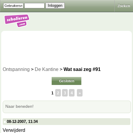
Zoeken
Ontspanning
>
De Kantine
>
Wat saai zeg #91
Gesloten
1
2
3
4
»
Naar beneden!
08-12-2007, 11:34
Verwijderd