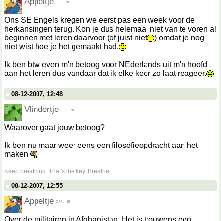
Appeltje
Ons SE Engels kregen we eerst pas een week voor de
herkansingen terug. Kon je dus helemaal niet van te voren al
beginnen met leren daarvoor (of juist niet
) omdat je nog
niet wist hoe je het gemaakt had.
Ik ben btw even m'n betoog voor NEderlands uit m'n hoofd
aan het leren dus vandaar dat ik elke keer zo laat reageer.
08-12-2007, 12:48
Vlindertje
Waarover gaat jouw betoog?
Ik ben nu maar weer eens een filosofieopdracht aan het
maken
__________________
Keep breathing. That's the key. Breathe.
08-12-2007, 12:55
Appeltje
Over de militairen in Afghanistan. Het is trouwens een