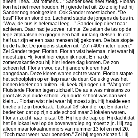
alleen Thea. Dat rotmens…” Sander keek heel zielig. Florian
kon het niet meer houden. Hij gierde het uit. Zo zielig had hij
Sander nog nooit gezien. Ook Sander moest lachen. “De
bus!” Florian stond op. Lachend stapte de jongens de bus in.
“Wow, de bus is helemaal leeg…” Sander liep direct naar
achteren. Daar had je zoveel ruimte. Ze zetten de tas op de
lege zitplaatsen en gingen een half uur lang kletsen. In dat
half uur zijn er een paar mensen bij gekomen. De bus stopte
bij de halte. De jongens stapten uit. “Zo’n 400 meter lopen.”
Zei Sander tegen Florian. Florian wist helemaal niet waar hij
moest zijn. Hij komt hier eigenlijk nooit. En na de
zomervakantie zou hij hier iedere dag komen. De zon
scheen fel. Florian wou dat hij andere kleren had
aangedaan. Deze kleren waren echt te warm. Florian stapte
het schoolplein op en liep naar de deur. Gelukkig was het
binnen koeler dan buiten. Hij keek zijn ogen uit. “Wat groot”
Fluisterde Florian tegen zichzelf. De aula was minstens zo
groot als zijn oude school. Zijn oude school was dan wel
klein… Florian wist niet waar hij moest zijn. Hij haalde een
briefje uit zijn broekzak. ‘Lokaal 08’ stond er op. En dan te
bedenken dat op zijn oude school maar 3 lokalen waren.
Florian zocht naar lokaal 08. Hij liep de trap op. Hij dacht dat
het 8e lokaal wel op de bovenverdieping moest zijn. Hij zag
alleen maar lokaalnummers van nummer 13 tot en met 20.
“Toch maar weer naar beneden.” Zei hij tegen zichzelf. Hij