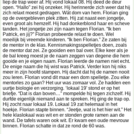
liep de trap weer af. Hij vond lokaal 08. Hij deed de deur
open. “Hallo” zei hij onzeker. Hij herinnerde zich weer dat hij
zich relaxt moest gedragen. Wát dom van hem. Florian ging
op de overgebleven plek zitten. Hij zat naast een jongetje,
even groot als hemzelf. Hij had donkerblond haar en scheve
tanden. Het jongetje zei zijn naam tegen Florian. “Ik ben
Patrick, en jij?” Florian probeerde relaxt te doen. Wel
moeilijk bij vreemde kinderen. “Ik ben Florian.” Ze zaten bij
de mentor in de klas. Kennismakingsspelletjes doen, zoals
de mentor dat zei. Ze gooiden een bal over. Elke keer als je
de bal kreeg moest je de naam zeggen van degene die hem
gooide en je eigen naam. Florian leerde de namen niet echt.
De enige naam die hij wist was Patrick. Verder kon hij niks
meer in zijn hoofd stampen. Hij dacht dat hij de namen nooit
zou leren. Florian vond dit maar een dom spelletje. Zou elke
mentorles zo gaan? Het uur was zomaar vol. Ze hadden een
uurtje biologie en verzorging. ‘lokaal 19’ stond er op het
briefje. “Dat is dan boven…” mompelde hij tegen zichzelf. Hij
durfde eigenlijk niemand aan te spreken. Hij ging de trap op.
Hij zocht naar lokaal 19. Lokaal 19 zat helemaal in het
hoekje. Florian stapte binnen. “Jeetje, wat is het hier wit.” Het
hele klaslokaal was wit en er stonden grote ramen aan de
wand. De tafels waren ook wit. Er kwam een oude mevrouw
binnen. Florian schatte in dat ze rond de 60 was.