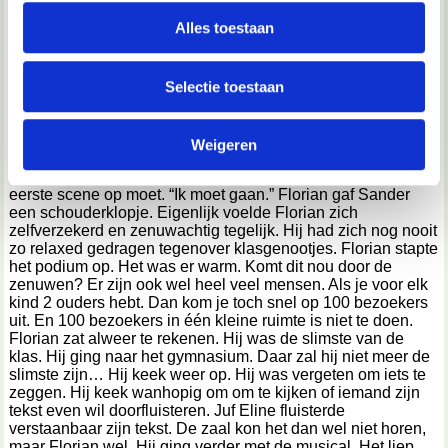
personaliseren, om functies voor social media te bieden
zal de laatste preek zijn die wij moeten aanhoren.” Sander
en om ons websiteverkeer te analyseren. Ook delen we
Alles toestaan
stootte Florian aan. Florian glimlachte. Florian lachte altijd,
informatie over jouw gebruik van onze site met onze
zelfs als hij pijn had. Hij zei altijd dat lachen gezond is.
Florian moest nu eventjes niet meer lachen. Hij had namelijk
partners voor social media, adverteren en analyse. Deze
Selectie toestaan
de hoofdrol in de musical. Hij was heel erg zenuwachtig. Hij
partners kunnen deze gegevens combineren met andere
kwam bijna in elke scene op het podium. Na een paar
informatie die je aan ze hebt verstrekt of die ze hebben
minuten was de meester eindelijk klaar met zijn preek. “Dat
werd tijd.” Zei Florian tegen Sander. “Hehe, misschien komt
Weigeren
verzameld op basis van jouw gebruik van hun services.
er na de musical ook nog wel een preek, zoals elk jaar…”
Florian zuchtte. “Nee toch?” Juf Eline riep iedereen die de
We werken samen met
67 derden
die uw gegevens
eerste scene op moet. “Ik moet gaan.” Florian gaf Sander
een schouderklopje. Eigenlijk voelde Florian zich
kunnen ontvangen en verwerken.
zelfverzekerd en zenuwachtig tegelijk. Hij had zich nog nooit
zo relaxed gedragen tegenover klasgenootjes. Florian stapte
het podium op. Het was er warm. Komt dit nou door de
zenuwen? Er zijn ook wel heel veel mensen. Als je voor elk
kind 2 ouders hebt. Dan kom je toch snel op 100 bezoekers
uit. En 100 bezoekers in één kleine ruimte is niet te doen.
Florian zat alweer te rekenen. Hij was de slimste van de
klas. Hij ging naar het gymnasium. Daar zal hij niet meer de
slimste zijn… Hij keek weer op. Hij was vergeten om iets te
zeggen. Hij keek wanhopig om om te kijken of iemand zijn
tekst even wil doorfluisteren. Juf Eline fluisterde
verstaanbaar zijn tekst. De zaal kon het dan wel niet horen,
maar Florian wel. Hij ging verder met de musical. Het liep