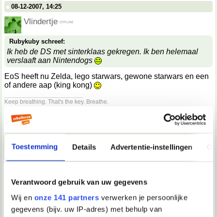
08-12-2007, 14:25
Vlindertje
Rubykuby schreef:
Ik heb de DS met sinterklaas gekregen. Ik ben helemaal
verslaaft aan Nintendogs
EoS heeft nu Zelda, lego starwars, gewone starwars en een
of andere aap (king kong)
__________________
Keep breathing. That's the key. Breathe.
08-12-2007, 14:25
flyaway
Toestemming
Details
Advertentie-instellingen
Ov
aap
08-12-2007, 14:27
Verantwoord gebruik van uw gegevens
Vlindertje
Wij en
onze 141 partners
verwerken je persoonlijke
flyaway schreef:
gegevens (bijv. uw IP-adres) met behulp van
aap