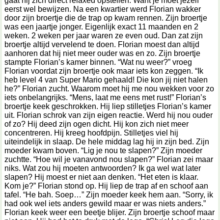
gaat hij zich direct relaxed opstellen. Want je moet jezelf
eerst wel bewijzen. Na een kwartier werd Florian wakker
door zijn broertje die de trap op kwam rennen. Zijn broertje
was een jaartje jonger. Eigenlijk exact 11 maanden en 2
weken. 2 weken per jaar waren ze even oud. Dan zat zijn
broertje altijd vervelend te doen. Florian moest dan altijd
aanhoren dat hij niet meer ouder was en zo. Zijn broertje
stampte Florian’s kamer binnen. “Wat nu weer?” vroeg
Florian voordat zijn broertje ook maar iets kon zeggen. “Ik
heb level 4 van Super Mario gehaald! Die kon jij niet halen
he?” Florian zucht. Waarom moet hij me nou wekken voor zo
iets onbelangrijks. “Mens, laat me eens met rust!” Florian’s
broertje keek geschrokken. Hij liep stilletjes Florian’s kamer
uit. Florian schrok van zijn eigen reactie. Werd hij nou ouder
of zo? Hij deed zijn ogen dicht. Hij kon zich niet meer
concentreren. Hij kreeg hoofdpijn. Stilletjes viel hij
uiteindelijk in slaap. De hele middag lag hij in zijn bed. Zijn
moeder kwam boven. “Lig je nou te slapen?” Zijn moeder
zuchtte. “Hoe wil je vanavond nou slapen?” Florian zei maar
niks. Wat zou hij moeten antwoorden? Ik ga wel wat later
slapen? Hij moest er niet aan denken. “Het eten is klaar.
Kom je?” Florian stond op. Hij liep de trap af en schoof aan
tafel. “He bah. Soep…” Zijn moeder keek hem aan. “Sorry, ik
had ook wel iets anders gewild maar er was niets anders.”
Florian keek weer een beetje blijer. Zijn broertje schoof maar