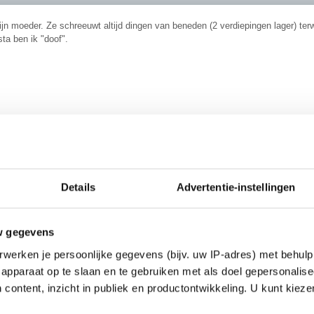
jn moeder. Ze schreeuwt altijd dingen van beneden (2 verdiepingen lager) terw
sta ben ik "doof".
voor de vijfde keer gevraagd of EoS en ik blijven slapen. Hoezo vergeetacht
________
. That's the key. Breathe.
Details
Advertentie-instellingen
w gegevens
werken je persoonlijke gegevens (bijv. uw IP-adres) met behulp
apparaat op te slaan en te gebruiken met als doel gepersonalise
 content, inzicht in publiek en productontwikkeling. U kunt kiez
rom, maar over een jaar zit je haar pap te voeren in een tehuis!