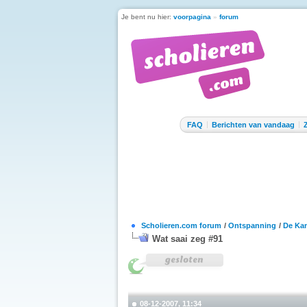
Je bent nu hier:
voorpagina
»
forum
FAQ
Berichten van vandaag
Scholieren.com forum
/
Ontspanning
/
De Kan
Wat saai zeg #91
08-12-2007, 11:34