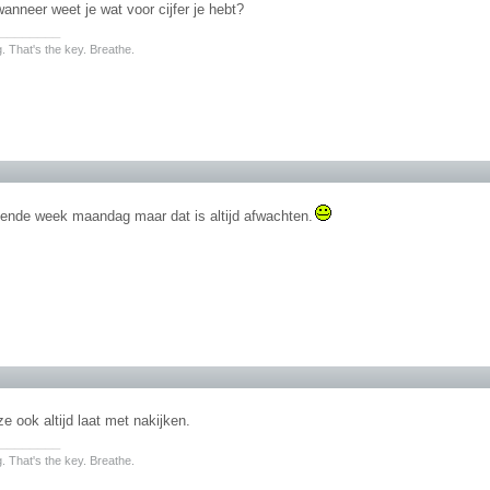
nneer weet je wat voor cijfer je hebt?
________
. That's the key. Breathe.
gende week maandag maar dat is altijd afwachten.
ze ook altijd laat met nakijken.
________
. That's the key. Breathe.