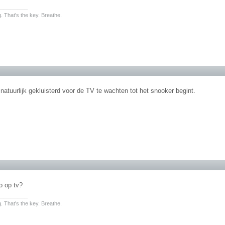
________
. That's the key. Breathe.
 natuurlijk gekluisterd voor de TV te wachten tot het snooker begint.
o op tv?
________
. That's the key. Breathe.