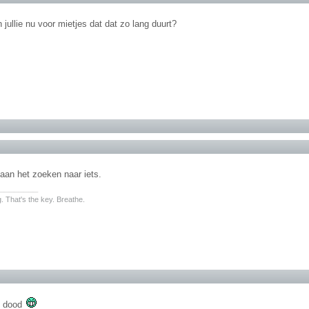
n jullie nu voor mietjes dat dat zo lang duurt?
aan het zoeken naar iets.
________
. That's the key. Breathe.
s dood