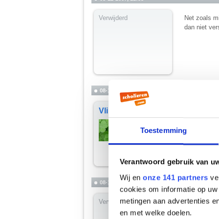
Verwijderd
Net zoals mi
dan niet ver
08-12-2007, 11:54
Vlindertje
Ze heeft nu 
__________
Keep breathing
Toestemming
Verantwoord gebruik van u
Wij en
onze 141 partners
ver
08-12-2007, 12:04
cookies om informatie op uw 
metingen aan advertenties en
Verwijderd
Nu lach je e
en met welke doelen.