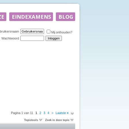
bruikersnaam
Mij onthouden?
Wachtwoord
Pagina 1 van 11
1
2
3
4
>
Laatste
»
Topictools
Zoek in deze topic