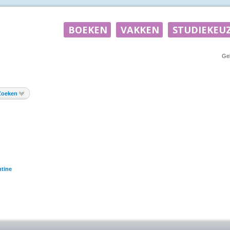
Ge
Zoeken
tine