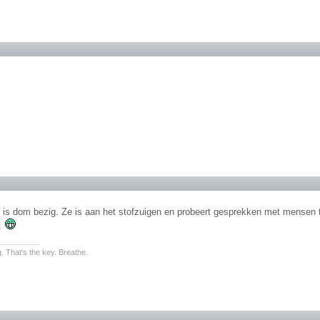
 is dom bezig. Ze is aan het stofzuigen en probeert gesprekken met mensen te
t
________
. That's the key. Breathe.