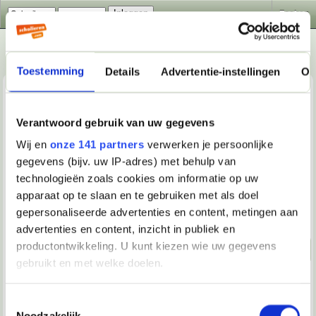
Zoeken
Toestemming
Details
Advertentie-instellingen
Ov
Verantwoord gebruik van uw gegevens
Wij en
onze 141 partners
verwerken je persoonlijke
gegevens (bijv. uw IP-adres) met behulp van
Algemeen
>
Nieuws, Achtergronden & Wetenschap
>
Conner Rousseau over een betere regering, ook voor
technologieën zoals cookies om informatie op uw
scholieren
apparaat op te slaan en te gebruiken met als doel
gepersonaliseerde advertenties en content, metingen aan
Beantwoorden
advertenties en content, inzicht in publiek en
productontwikkeling. U kunt kiezen wie uw gegevens
Naar beneden!
gebruikt en met welke doelen.
17-09-2022, 03:16
Als u het toestaat, willen we ook graag:
Toestemmingsselectie
David1280
Noodzakelijk