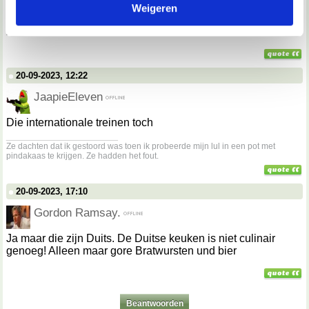
Weigeren
verzameld op basis van jouw gebruik van hun services.
Wanneer komen er eens goede restaurants in de trein! Dan
zal ik ook eens met de trein reizen.
We werken samen met
67 derden
die uw gegevens
kunnen ontvangen en verwerken.
20-09-2023, 12:22
JaapieEleven
Die internationale treinen toch
__________________
Ze dachten dat ik gestoord was toen ik probeerde mijn lul in een pot met
pindakaas te krijgen. Ze hadden het fout.
20-09-2023, 17:10
Gordon Ramsay.
Ja maar die zijn Duits. De Duitse keuken is niet culinair
genoeg! Alleen maar gore Bratwursten und bier
Beantwoorden