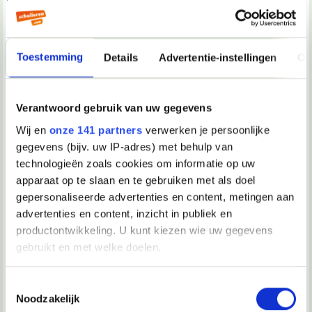
Hier volgen wat belangrijke aantekeningen voor een
Duitse sollicitatiebrief
Toestemming
Details
Advertentie-instellingen
Ov
Naam
Adresse
Verantwoord gebruik van uw gegevens
Postcode
Wij en
onze 141 partners
verwerken je persoonlijke
.. (naam instelling/bedrijf)
gegevens (bijv. uw IP-adres) met behulp van
.. (naam geadresseerde): z.H. (+3) Herrn … / z.H. Frau
technologieën zoals cookies om informatie op uw
(hier geen extra n)
D-…(+ adres en postcode geadresseerde)
apparaat op te slaan en te gebruiken met als doel
gepersonaliseerde advertenties en content, metingen aan
Plaats, den 25 Mai. 2006
advertenties en content, inzicht in publiek en
Betreff: Bewerbung um die angebotene Stelle
productontwikkeling. U kunt kiezen wie uw gegevens
gebruikt en met welke doelen.
-(1) Sehr geehrte Damen und Herren,
-(2) Sehr geehrter Herr ….,
-(3) Sehr geehrte Frau ….,
Als u het toestaat, willen we ook graag:
Toestemmingsselectie
Noodzakelijk
Informatie verzamelen over uw geografische locatie, die
(Altijd beginnen met deze zin):