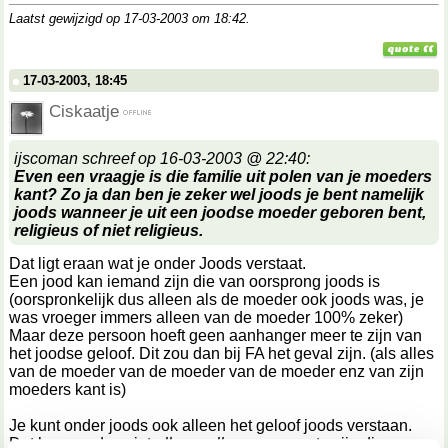
Laatst gewijzigd op 17-03-2003 om
18:42
.
17-03-2003, 18:45
Ciskaatje
ijscoman schreef op 16-03-2003 @ 22:40:
Even een vraagje is die familie uit polen van je moeders
kant? Zo ja dan ben je zeker wel joods je bent namelijk
joods wanneer je uit een joodse moeder geboren bent,
religieus of niet religieus.
Dat ligt eraan wat je onder Joods verstaat.
Een jood kan iemand zijn die van oorsprong joods is
(oorspronkelijk dus alleen als de moeder ook joods was, je
was vroeger immers alleen van de moeder 100% zeker)
Maar deze persoon hoeft geen aanhanger meer te zijn van
het joodse geloof. Dit zou dan bij FA het geval zijn. (als alles
van de moeder van de moeder van de moeder enz van zijn
moeders kant is)
Je kunt onder joods ook alleen het geloof joods verstaan.
Dat hoeven dus niet
alle
en
alleen
mensen te zijn die een