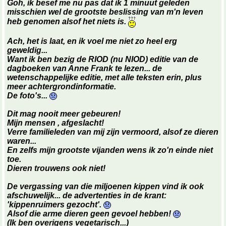
Goh, ik besef me nu pas dat ik 1 minuut geleden
misschien wel de grootste beslissing van m'n leven
heb genomen alsof het niets is.
Ach, het is laat, en ik voel me niet zo heel erg
geweldig...
Want ik ben bezig de RIOD (nu NIOD) editie van de
dagboeken van Anne Frank te lezen... de
wetenschappelijke editie, met alle teksten erin, plus
meer achtergrondinformatie.
De foto's...
Dit mag nooit meer gebeuren!
Mijn mensen
, afgeslacht!
Verre familieleden van mij zijn vermoord, alsof ze dieren
waren...
En zelfs mijn grootste vijanden wens ik zo'n einde niet
toe.
Dieren trouwens ook niet!
De vergassing van die miljoenen kippen vind ik ook
afschuwelijk... de advertenties in de krant:
'kippenruimers gezocht'.
Alsof die arme dieren geen gevoel hebben!
(Ik ben overigens vegetarisch...)