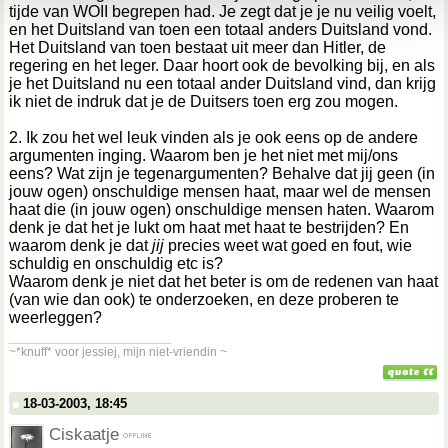
tijde van WOII begrepen had. Je zegt dat je je nu veilig voelt,
en het Duitsland van toen een totaal anders Duitsland vond.
Het Duitsland van toen bestaat uit meer dan Hitler, de
regering en het leger. Daar hoort ook de bevolking bij, en als
je het Duitsland nu een totaal ander Duitsland vind, dan krijg
ik niet de indruk dat je de Duitsers toen erg zou mogen.
2. Ik zou het wel leuk vinden als je ook eens op de andere
argumenten inging. Waarom ben je het niet met mij/ons
eens? Wat zijn je tegenargumenten? Behalve dat jij geen (in
jouw ogen) onschuldige mensen haat, maar wel de mensen
haat die (in jouw ogen) onschuldige mensen haten. Waarom
denk je dat het je lukt om haat met haat te bestrijden? En
waarom denk je dat
jij
precies weet wat goed en fout, wie
schuldig en onschuldig etc is?
Waarom denk je niet dat het beter is om de redenen van haat
(van wie dan ook) te onderzoeken, en deze proberen te
weerleggen?
__________________
~*knuff* voor jessiej, mijn niet-vriendin ~
18-03-2003, 18:45
Ciskaatje