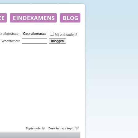
bruikersnaam
Mij onthouden?
Wachtwoord
Topictools
Zoek in deze topic