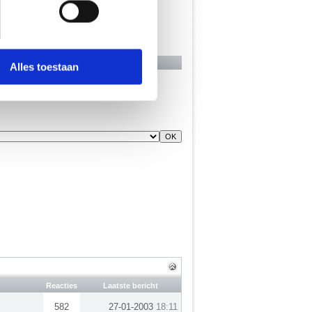
 media te bieden en om ons
onze partners voor social
nformatie die je aan ze hebt
Alles toestaan
Reacties
Laatste bericht
582
27-01-2003
18:11