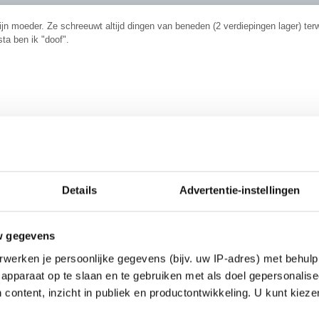
jn moeder. Ze schreeuwt altijd dingen van beneden (2 verdiepingen lager) terw
sta ben ik "doof".
voor de vijfde keer gevraagd of EoS en ik blijven slapen. Hoezo vergeetacht
________
. That's the key. Breathe.
Details
Advertentie-instellingen
w gegevens
werken je persoonlijke gegevens (bijv. uw IP-adres) met behulp
apparaat op te slaan en te gebruiken met als doel gepersonalise
 content, inzicht in publiek en productontwikkeling. U kunt kiez
rom, maar over een jaar zit je haar pap te voeren in een tehuis!