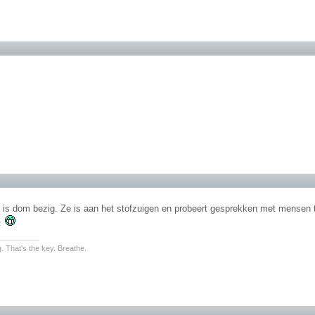
 is dom bezig. Ze is aan het stofzuigen en probeert gesprekken met mensen te
t
________
. That's the key. Breathe.