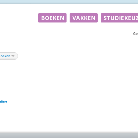
Ge
Zoeken
tine