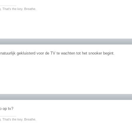
________
. That's the key. Breathe.
 natuurlijk gekluisterd voor de TV te wachten tot het snooker begint.
o op tv?
________
. That's the key. Breathe.