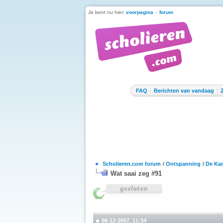
Je bent nu hier:
voorpagina
»
forum
FAQ
Berichten van vandaag
Scholieren.com forum
/
Ontspanning
/
De Kan
Wat saai zeg #91
08-12-2007, 11:34