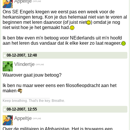
Appeltje
Ons SE Engels kregen we eerst pas een week voor de
herkansingen terug. Kon je dus helemaal niet van te voren al
beginnen met leren daarvoor (of juist niet
) omdat je nog
niet wist hoe je het gemaakt had.
Ik ben btw even m'n betoog voor NEderlands uit m'n hoofd
aan het leren dus vandaar dat ik elke keer zo laat reageer.
08-12-2007, 12:48
Vlindertje
Waarover gaat jouw betoog?
Ik ben nu maar weer eens een filosofieopdracht aan het
maken
__________________
Keep breathing. That's the key. Breathe.
08-12-2007, 12:55
Appeltje
Over de militairen in Afghanistan. Het is trouwens een