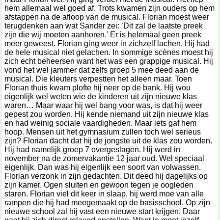
hem allemaal wel goed af. Trots kwamen zijn ouders op hem
afstappen na de afloop van de musical. Florian moest weer
terugdenken aan wat Sander zei: ’Dit zal de laatste preek
zijn die wij moeten aanhoren.’ Er is helemaal geen preek
meer geweest. Florian ging weer in zichzelf lachen. Hij had
de hele musical niet gelachen. In sommige scènes moest hij
zich echt beheersen want het was een grappige musical. Hij
vond het wel jammer dat zelfs groep 5 mee deed aan de
musical. Die kleuters verpestten het alleen maar. Toen
Florian thuis kwam plofte hij neer op de bank. Hij wou
eigenlijk wel weten wie de kinderen uit zijn nieuwe klas
waren… Maar waar hij wel bang voor was, is dat hij weer
gepest zou worden. Hij kende niemand uit zijn nieuwe klas
en had weinig sociale vaardigheden. Maar iets gaf hem
hoop. Mensen uit het gymnasium zullen toch wel serieus
zijn? Florian dacht dat hij de jongste uit de klas zou worden.
Hij had namelijk groep 7 overgeslagen. Hij werd in
november na de zomervakantie 12 jaar oud. Wel speciaal
eigenlijk. Dan was hij eigenlijk een soort van volwassen.
Florian verzonk in zijn gedachten. Dit deed hij dagelijks op
zijn kamer. Ogen sluiten en gewoon tegen je oogleden
staren. Florian viel dit keer in slaap, hij werd moe van alle
rampen die hij had meegemaakt op de basisschool. Op zijn
nieuwe school zal hij vast een nieuwe start krijgen. Daar