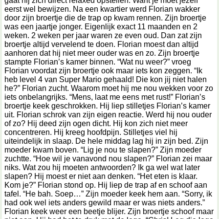
gaat hij zich direct relaxed opstellen. Want je moet jezelf
eerst wel bewijzen. Na een kwartier werd Florian wakker
door zijn broertje die de trap op kwam rennen. Zijn broertje
was een jaartje jonger. Eigenlijk exact 11 maanden en 2
weken. 2 weken per jaar waren ze even oud. Dan zat zijn
broertje altijd vervelend te doen. Florian moest dan altijd
aanhoren dat hij niet meer ouder was en zo. Zijn broertje
stampte Florian’s kamer binnen. “Wat nu weer?” vroeg
Florian voordat zijn broertje ook maar iets kon zeggen. “Ik
heb level 4 van Super Mario gehaald! Die kon jij niet halen
he?” Florian zucht. Waarom moet hij me nou wekken voor zo
iets onbelangrijks. “Mens, laat me eens met rust!” Florian’s
broertje keek geschrokken. Hij liep stilletjes Florian’s kamer
uit. Florian schrok van zijn eigen reactie. Werd hij nou ouder
of zo? Hij deed zijn ogen dicht. Hij kon zich niet meer
concentreren. Hij kreeg hoofdpijn. Stilletjes viel hij
uiteindelijk in slaap. De hele middag lag hij in zijn bed. Zijn
moeder kwam boven. “Lig je nou te slapen?” Zijn moeder
zuchtte. “Hoe wil je vanavond nou slapen?” Florian zei maar
niks. Wat zou hij moeten antwoorden? Ik ga wel wat later
slapen? Hij moest er niet aan denken. “Het eten is klaar.
Kom je?” Florian stond op. Hij liep de trap af en schoof aan
tafel. “He bah. Soep…” Zijn moeder keek hem aan. “Sorry, ik
had ook wel iets anders gewild maar er was niets anders.”
Florian keek weer een beetje blijer. Zijn broertje schoof maar