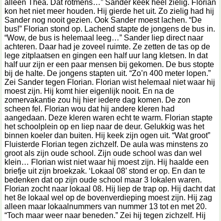
alleen Thea. Dat rotmens…” Sander keek heel zielig. Florian
kon het niet meer houden. Hij gierde het uit. Zo zielig had hij
Sander nog nooit gezien. Ook Sander moest lachen. “De
bus!” Florian stond op. Lachend stapte de jongens de bus in.
“Wow, de bus is helemaal leeg…” Sander liep direct naar
achteren. Daar had je zoveel ruimte. Ze zetten de tas op de
lege zitplaatsen en gingen een half uur lang kletsen. In dat
half uur zijn er een paar mensen bij gekomen. De bus stopte
bij de halte. De jongens stapten uit. “Zo’n 400 meter lopen.”
Zei Sander tegen Florian. Florian wist helemaal niet waar hij
moest zijn. Hij komt hier eigenlijk nooit. En na de
zomervakantie zou hij hier iedere dag komen. De zon
scheen fel. Florian wou dat hij andere kleren had
aangedaan. Deze kleren waren echt te warm. Florian stapte
het schoolplein op en liep naar de deur. Gelukkig was het
binnen koeler dan buiten. Hij keek zijn ogen uit. “Wat groot”
Fluisterde Florian tegen zichzelf. De aula was minstens zo
groot als zijn oude school. Zijn oude school was dan wel
klein… Florian wist niet waar hij moest zijn. Hij haalde een
briefje uit zijn broekzak. ‘Lokaal 08’ stond er op. En dan te
bedenken dat op zijn oude school maar 3 lokalen waren.
Florian zocht naar lokaal 08. Hij liep de trap op. Hij dacht dat
het 8e lokaal wel op de bovenverdieping moest zijn. Hij zag
alleen maar lokaalnummers van nummer 13 tot en met 20.
“Toch maar weer naar beneden.” Zei hij tegen zichzelf. Hij