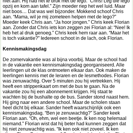
niet aan. Hij had het te druk met de lego. “Chris! Leg die lego
opzij en kom aan tafel.” Zijn moeder riep het wel luid. Maar
niet boos… Dat was wel bijzonder. Mokkend schoof Chris
aan. “Mama, wil je mij zometeen helpen met de lego?”
Moeder keek Chris aan. “Ja hoor jongen.” Chris keek Florian
aan. Zonder dat Chris iets kon zeggen zei Florian al: “Nee! Ik
heb het al druk genoeg.” Chris keek hem raar aan. “Maar het
is toch vakantie?” Iedereen schoot in de lach, ook Florian.
Kennismakingsdag
De zomervakantie was al bijna voorbij. Maar de school had
in de vakantie een kennismakingsdag georganiseerd. Alle
leerlingen uit de klas ontmoeten elkaar dan. Ook maken de
leerlingen kennis met de leraren en de lesmethodes. Florian
was zenuwachtig. Over 5 minuten zou hij vertrekken. Hij
heeft een strippenkaart om met de bus te gaan. Na de
vakantie zou hij een abonnement krijgen. Hij staat te
wachten bij de bushalte op de bus. Sander stond naast hem.
Hij ging naar een andere school. Maar de scholen staan
heel dicht bij elkaar. Sander heeft waarschijnlijk ook een
kennismakingsdag. “Ben je zenuwachtig?” Sander keek
Florian aan. “Oh, ehm, wel een beetje. Ik ken nog helemaal
niemand.” Florian wist dat hij beter had kunnen zeggen dat
hij niet zenuwachtig was. “Ik ken ook niet zoveel. Ik ken