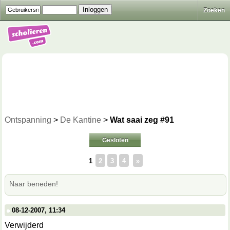
Zoeken
Ontspanning
>
De Kantine
>
Wat saai zeg #91
Gesloten
1
2
3
4
»
Naar beneden!
08-12-2007, 11:34
Verwijderd