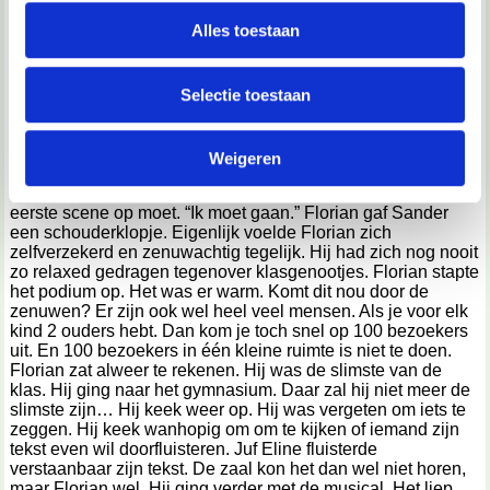
personaliseren, om functies voor social media te bieden
zal de laatste preek zijn die wij moeten aanhoren.” Sander
en om ons websiteverkeer te analyseren. Ook delen we
Alles toestaan
stootte Florian aan. Florian glimlachte. Florian lachte altijd,
informatie over jouw gebruik van onze site met onze
zelfs als hij pijn had. Hij zei altijd dat lachen gezond is.
Florian moest nu eventjes niet meer lachen. Hij had namelijk
partners voor social media, adverteren en analyse. Deze
Selectie toestaan
de hoofdrol in de musical. Hij was heel erg zenuwachtig. Hij
partners kunnen deze gegevens combineren met andere
kwam bijna in elke scene op het podium. Na een paar
informatie die je aan ze hebt verstrekt of die ze hebben
minuten was de meester eindelijk klaar met zijn preek. “Dat
werd tijd.” Zei Florian tegen Sander. “Hehe, misschien komt
Weigeren
verzameld op basis van jouw gebruik van hun services.
er na de musical ook nog wel een preek, zoals elk jaar…”
Florian zuchtte. “Nee toch?” Juf Eline riep iedereen die de
We werken samen met
67 derden
die uw gegevens
eerste scene op moet. “Ik moet gaan.” Florian gaf Sander
een schouderklopje. Eigenlijk voelde Florian zich
kunnen ontvangen en verwerken.
zelfverzekerd en zenuwachtig tegelijk. Hij had zich nog nooit
zo relaxed gedragen tegenover klasgenootjes. Florian stapte
het podium op. Het was er warm. Komt dit nou door de
zenuwen? Er zijn ook wel heel veel mensen. Als je voor elk
kind 2 ouders hebt. Dan kom je toch snel op 100 bezoekers
uit. En 100 bezoekers in één kleine ruimte is niet te doen.
Florian zat alweer te rekenen. Hij was de slimste van de
klas. Hij ging naar het gymnasium. Daar zal hij niet meer de
slimste zijn… Hij keek weer op. Hij was vergeten om iets te
zeggen. Hij keek wanhopig om om te kijken of iemand zijn
tekst even wil doorfluisteren. Juf Eline fluisterde
verstaanbaar zijn tekst. De zaal kon het dan wel niet horen,
maar Florian wel. Hij ging verder met de musical. Het liep