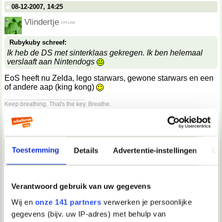
08-12-2007, 14:25
Vlindertje
Rubykuby schreef:
Ik heb de DS met sinterklaas gekregen. Ik ben helemaal
verslaaft aan Nintendogs
EoS heeft nu Zelda, lego starwars, gewone starwars en een
of andere aap (king kong)
__________________
Keep breathing. That's the key. Breathe.
08-12-2007, 14:25
flyaway
Toestemming
Details
Advertentie-instellingen
Ov
aap
08-12-2007, 14:27
Verantwoord gebruik van uw gegevens
Vlindertje
Wij en
onze 141 partners
verwerken je persoonlijke
flyaway schreef:
gegevens (bijv. uw IP-adres) met behulp van
aap