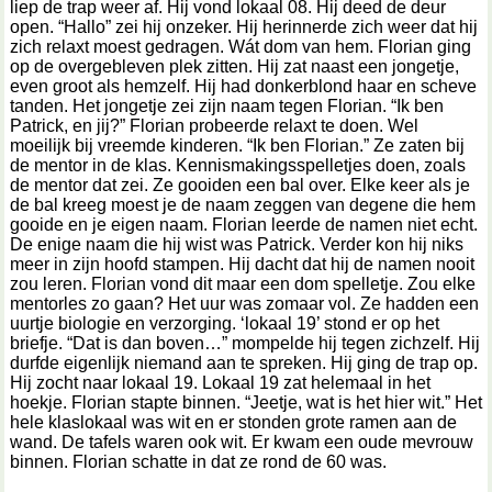
liep de trap weer af. Hij vond lokaal 08. Hij deed de deur
open. “Hallo” zei hij onzeker. Hij herinnerde zich weer dat hij
zich relaxt moest gedragen. Wát dom van hem. Florian ging
op de overgebleven plek zitten. Hij zat naast een jongetje,
even groot als hemzelf. Hij had donkerblond haar en scheve
tanden. Het jongetje zei zijn naam tegen Florian. “Ik ben
Patrick, en jij?” Florian probeerde relaxt te doen. Wel
moeilijk bij vreemde kinderen. “Ik ben Florian.” Ze zaten bij
de mentor in de klas. Kennismakingsspelletjes doen, zoals
de mentor dat zei. Ze gooiden een bal over. Elke keer als je
de bal kreeg moest je de naam zeggen van degene die hem
gooide en je eigen naam. Florian leerde de namen niet echt.
De enige naam die hij wist was Patrick. Verder kon hij niks
meer in zijn hoofd stampen. Hij dacht dat hij de namen nooit
zou leren. Florian vond dit maar een dom spelletje. Zou elke
mentorles zo gaan? Het uur was zomaar vol. Ze hadden een
uurtje biologie en verzorging. ‘lokaal 19’ stond er op het
briefje. “Dat is dan boven…” mompelde hij tegen zichzelf. Hij
durfde eigenlijk niemand aan te spreken. Hij ging de trap op.
Hij zocht naar lokaal 19. Lokaal 19 zat helemaal in het
hoekje. Florian stapte binnen. “Jeetje, wat is het hier wit.” Het
hele klaslokaal was wit en er stonden grote ramen aan de
wand. De tafels waren ook wit. Er kwam een oude mevrouw
binnen. Florian schatte in dat ze rond de 60 was.