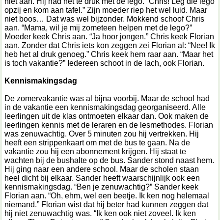
niet aan. Hij had het te druk met de lego. “Chris! Leg die lego
opzij en kom aan tafel.” Zijn moeder riep het wel luid. Maar
niet boos… Dat was wel bijzonder. Mokkend schoof Chris
aan. “Mama, wil je mij zometeen helpen met de lego?”
Moeder keek Chris aan. “Ja hoor jongen.” Chris keek Florian
aan. Zonder dat Chris iets kon zeggen zei Florian al: “Nee! Ik
heb het al druk genoeg.” Chris keek hem raar aan. “Maar het
is toch vakantie?” Iedereen schoot in de lach, ook Florian.
Kennismakingsdag
De zomervakantie was al bijna voorbij. Maar de school had
in de vakantie een kennismakingsdag georganiseerd. Alle
leerlingen uit de klas ontmoeten elkaar dan. Ook maken de
leerlingen kennis met de leraren en de lesmethodes. Florian
was zenuwachtig. Over 5 minuten zou hij vertrekken. Hij
heeft een strippenkaart om met de bus te gaan. Na de
vakantie zou hij een abonnement krijgen. Hij staat te
wachten bij de bushalte op de bus. Sander stond naast hem.
Hij ging naar een andere school. Maar de scholen staan
heel dicht bij elkaar. Sander heeft waarschijnlijk ook een
kennismakingsdag. “Ben je zenuwachtig?” Sander keek
Florian aan. “Oh, ehm, wel een beetje. Ik ken nog helemaal
niemand.” Florian wist dat hij beter had kunnen zeggen dat
hij niet zenuwachtig was. “Ik ken ook niet zoveel. Ik ken