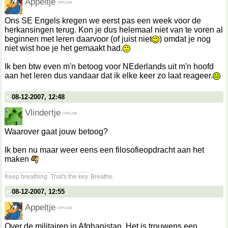
Appeltje
Ons SE Engels kregen we eerst pas een week voor de
herkansingen terug. Kon je dus helemaal niet van te voren al
beginnen met leren daarvoor (of juist niet
) omdat je nog
niet wist hoe je het gemaakt had.
Ik ben btw even m'n betoog voor NEderlands uit m'n hoofd
aan het leren dus vandaar dat ik elke keer zo laat reageer.
08-12-2007, 12:48
Vlindertje
Waarover gaat jouw betoog?
Ik ben nu maar weer eens een filosofieopdracht aan het
maken
__________________
Keep breathing. That's the key. Breathe.
08-12-2007, 12:55
Appeltje
Over de militairen in Afghanistan. Het is trouwens een