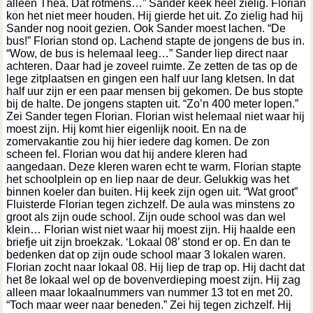
alleen Thea. Dat rotmens…” Sander keek heel zielig. Florian
kon het niet meer houden. Hij gierde het uit. Zo zielig had hij
Sander nog nooit gezien. Ook Sander moest lachen. “De
bus!” Florian stond op. Lachend stapte de jongens de bus in.
“Wow, de bus is helemaal leeg…” Sander liep direct naar
achteren. Daar had je zoveel ruimte. Ze zetten de tas op de
lege zitplaatsen en gingen een half uur lang kletsen. In dat
half uur zijn er een paar mensen bij gekomen. De bus stopte
bij de halte. De jongens stapten uit. “Zo’n 400 meter lopen.”
Zei Sander tegen Florian. Florian wist helemaal niet waar hij
moest zijn. Hij komt hier eigenlijk nooit. En na de
zomervakantie zou hij hier iedere dag komen. De zon
scheen fel. Florian wou dat hij andere kleren had
aangedaan. Deze kleren waren echt te warm. Florian stapte
het schoolplein op en liep naar de deur. Gelukkig was het
binnen koeler dan buiten. Hij keek zijn ogen uit. “Wat groot”
Fluisterde Florian tegen zichzelf. De aula was minstens zo
groot als zijn oude school. Zijn oude school was dan wel
klein… Florian wist niet waar hij moest zijn. Hij haalde een
briefje uit zijn broekzak. ‘Lokaal 08’ stond er op. En dan te
bedenken dat op zijn oude school maar 3 lokalen waren.
Florian zocht naar lokaal 08. Hij liep de trap op. Hij dacht dat
het 8e lokaal wel op de bovenverdieping moest zijn. Hij zag
alleen maar lokaalnummers van nummer 13 tot en met 20.
“Toch maar weer naar beneden.” Zei hij tegen zichzelf. Hij