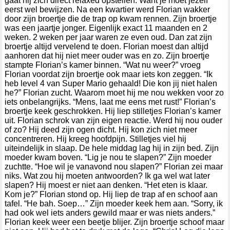
gaat hij zich direct relaxed opstellen. Want je moet jezelf
eerst wel bewijzen. Na een kwartier werd Florian wakker
door zijn broertje die de trap op kwam rennen. Zijn broertje
was een jaartje jonger. Eigenlijk exact 11 maanden en 2
weken. 2 weken per jaar waren ze even oud. Dan zat zijn
broertje altijd vervelend te doen. Florian moest dan altijd
aanhoren dat hij niet meer ouder was en zo. Zijn broertje
stampte Florian’s kamer binnen. “Wat nu weer?” vroeg
Florian voordat zijn broertje ook maar iets kon zeggen. “Ik
heb level 4 van Super Mario gehaald! Die kon jij niet halen
he?” Florian zucht. Waarom moet hij me nou wekken voor zo
iets onbelangrijks. “Mens, laat me eens met rust!” Florian’s
broertje keek geschrokken. Hij liep stilletjes Florian’s kamer
uit. Florian schrok van zijn eigen reactie. Werd hij nou ouder
of zo? Hij deed zijn ogen dicht. Hij kon zich niet meer
concentreren. Hij kreeg hoofdpijn. Stilletjes viel hij
uiteindelijk in slaap. De hele middag lag hij in zijn bed. Zijn
moeder kwam boven. “Lig je nou te slapen?” Zijn moeder
zuchtte. “Hoe wil je vanavond nou slapen?” Florian zei maar
niks. Wat zou hij moeten antwoorden? Ik ga wel wat later
slapen? Hij moest er niet aan denken. “Het eten is klaar.
Kom je?” Florian stond op. Hij liep de trap af en schoof aan
tafel. “He bah. Soep…” Zijn moeder keek hem aan. “Sorry, ik
had ook wel iets anders gewild maar er was niets anders.”
Florian keek weer een beetje blijer. Zijn broertje schoof maar