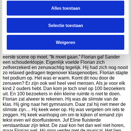
personaliseren, om functies voor social media te bieden
zal de laatste preek zijn die wij moeten aanhoren.” Sander
en om ons websiteverkeer te analyseren. Ook delen we
Alles toestaan
stootte Florian aan. Florian glimlachte. Florian lachte altijd,
informatie over jouw gebruik van onze site met onze
zelfs als hij pijn had. Hij zei altijd dat lachen gezond is.
Florian moest nu eventjes niet meer lachen. Hij had namelijk
partners voor social media, adverteren en analyse. Deze
Selectie toestaan
de hoofdrol in de musical. Hij was heel erg zenuwachtig. Hij
partners kunnen deze gegevens combineren met andere
kwam bijna in elke scene op het podium. Na een paar
informatie die je aan ze hebt verstrekt of die ze hebben
minuten was de meester eindelijk klaar met zijn preek. “Dat
werd tijd.” Zei Florian tegen Sander. “Hehe, misschien komt
Weigeren
verzameld op basis van jouw gebruik van hun services.
er na de musical ook nog wel een preek, zoals elk jaar…”
Florian zuchtte. “Nee toch?” Juf Eline riep iedereen die de
We werken samen met
67 derden
die uw gegevens
eerste scene op moet. “Ik moet gaan.” Florian gaf Sander
een schouderklopje. Eigenlijk voelde Florian zich
kunnen ontvangen en verwerken.
zelfverzekerd en zenuwachtig tegelijk. Hij had zich nog nooit
zo relaxed gedragen tegenover klasgenootjes. Florian stapte
het podium op. Het was er warm. Komt dit nou door de
zenuwen? Er zijn ook wel heel veel mensen. Als je voor elk
kind 2 ouders hebt. Dan kom je toch snel op 100 bezoekers
uit. En 100 bezoekers in één kleine ruimte is niet te doen.
Florian zat alweer te rekenen. Hij was de slimste van de
klas. Hij ging naar het gymnasium. Daar zal hij niet meer de
slimste zijn… Hij keek weer op. Hij was vergeten om iets te
zeggen. Hij keek wanhopig om om te kijken of iemand zijn
tekst even wil doorfluisteren. Juf Eline fluisterde
verstaanbaar zijn tekst. De zaal kon het dan wel niet horen,
maar Florian wel. Hij ging verder met de musical. Het liep