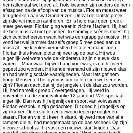
hem allemaal wel goed af. Trots kwamen zijn ouders op hem
afstappen na de afloop van de musical. Florian moest weer
terugdenken aan wat Sander zei: ’Dit zal de laatste preek
zijn die wij moeten aanhoren.’ Er is helemaal geen preek
meer geweest. Florian ging weer in zichzelf lachen. Hij had
de hele musical niet gelachen. In sommige scènes moest hij
zich echt beheersen want het was een grappige musical. Hij
vond het wel jammer dat zelfs groep 5 mee deed aan de
musical. Die kleuters verpestten het alleen maar. Toen
Florian thuis kwam plofte hij neer op de bank. Hij wou
eigenlijk wel weten wie de kinderen uit zijn nieuwe klas
waren… Maar waar hij wel bang voor was, is dat hij weer
gepest zou worden. Hij kende niemand uit zijn nieuwe klas
en had weinig sociale vaardigheden. Maar iets gaf hem
hoop. Mensen uit het gymnasium zullen toch wel serieus
zijn? Florian dacht dat hij de jongste uit de klas zou worden.
Hij had namelijk groep 7 overgeslagen. Hij werd in
november na de zomervakantie 12 jaar oud. Wel speciaal
eigenlijk. Dan was hij eigenlijk een soort van volwassen.
Florian verzonk in zijn gedachten. Dit deed hij dagelijks op
zijn kamer. Ogen sluiten en gewoon tegen je oogleden
staren. Florian viel dit keer in slaap, hij werd moe van alle
rampen die hij had meegemaakt op de basisschool. Op zijn
nieuwe school zal hij vast een nieuwe start krijgen. Daar