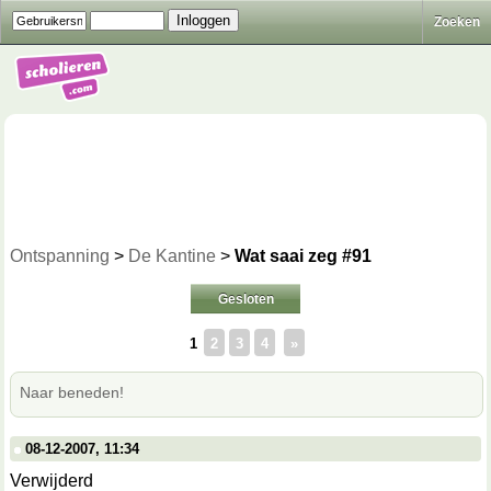
Zoeken
Ontspanning
>
De Kantine
>
Wat saai zeg #91
Gesloten
1
2
3
4
»
Naar beneden!
08-12-2007, 11:34
Verwijderd