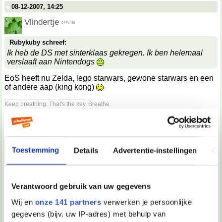
08-12-2007, 14:25
Vlindertje
Rubykuby schreef:
Ik heb de DS met sinterklaas gekregen. Ik ben helemaal
verslaaft aan Nintendogs
EoS heeft nu Zelda, lego starwars, gewone starwars en een
of andere aap (king kong)
__________________
Keep breathing. That's the key. Breathe.
08-12-2007, 14:25
flyaway
Toestemming
Details
Advertentie-instellingen
Ov
aap
08-12-2007, 14:27
Verantwoord gebruik van uw gegevens
Vlindertje
Wij en
onze 141 partners
verwerken je persoonlijke
flyaway schreef:
gegevens (bijv. uw IP-adres) met behulp van
aap