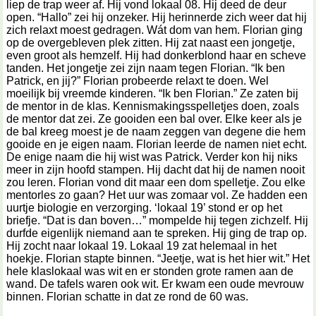
liep de trap weer af. Hij vond lokaal 08. Hij deed de deur
open. “Hallo” zei hij onzeker. Hij herinnerde zich weer dat hij
zich relaxt moest gedragen. Wát dom van hem. Florian ging
op de overgebleven plek zitten. Hij zat naast een jongetje,
even groot als hemzelf. Hij had donkerblond haar en scheve
tanden. Het jongetje zei zijn naam tegen Florian. “Ik ben
Patrick, en jij?” Florian probeerde relaxt te doen. Wel
moeilijk bij vreemde kinderen. “Ik ben Florian.” Ze zaten bij
de mentor in de klas. Kennismakingsspelletjes doen, zoals
de mentor dat zei. Ze gooiden een bal over. Elke keer als je
de bal kreeg moest je de naam zeggen van degene die hem
gooide en je eigen naam. Florian leerde de namen niet echt.
De enige naam die hij wist was Patrick. Verder kon hij niks
meer in zijn hoofd stampen. Hij dacht dat hij de namen nooit
zou leren. Florian vond dit maar een dom spelletje. Zou elke
mentorles zo gaan? Het uur was zomaar vol. Ze hadden een
uurtje biologie en verzorging. ‘lokaal 19’ stond er op het
briefje. “Dat is dan boven…” mompelde hij tegen zichzelf. Hij
durfde eigenlijk niemand aan te spreken. Hij ging de trap op.
Hij zocht naar lokaal 19. Lokaal 19 zat helemaal in het
hoekje. Florian stapte binnen. “Jeetje, wat is het hier wit.” Het
hele klaslokaal was wit en er stonden grote ramen aan de
wand. De tafels waren ook wit. Er kwam een oude mevrouw
binnen. Florian schatte in dat ze rond de 60 was.