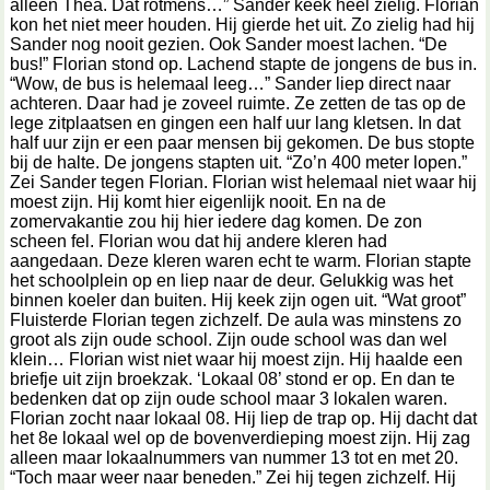
alleen Thea. Dat rotmens…” Sander keek heel zielig. Florian
kon het niet meer houden. Hij gierde het uit. Zo zielig had hij
Sander nog nooit gezien. Ook Sander moest lachen. “De
bus!” Florian stond op. Lachend stapte de jongens de bus in.
“Wow, de bus is helemaal leeg…” Sander liep direct naar
achteren. Daar had je zoveel ruimte. Ze zetten de tas op de
lege zitplaatsen en gingen een half uur lang kletsen. In dat
half uur zijn er een paar mensen bij gekomen. De bus stopte
bij de halte. De jongens stapten uit. “Zo’n 400 meter lopen.”
Zei Sander tegen Florian. Florian wist helemaal niet waar hij
moest zijn. Hij komt hier eigenlijk nooit. En na de
zomervakantie zou hij hier iedere dag komen. De zon
scheen fel. Florian wou dat hij andere kleren had
aangedaan. Deze kleren waren echt te warm. Florian stapte
het schoolplein op en liep naar de deur. Gelukkig was het
binnen koeler dan buiten. Hij keek zijn ogen uit. “Wat groot”
Fluisterde Florian tegen zichzelf. De aula was minstens zo
groot als zijn oude school. Zijn oude school was dan wel
klein… Florian wist niet waar hij moest zijn. Hij haalde een
briefje uit zijn broekzak. ‘Lokaal 08’ stond er op. En dan te
bedenken dat op zijn oude school maar 3 lokalen waren.
Florian zocht naar lokaal 08. Hij liep de trap op. Hij dacht dat
het 8e lokaal wel op de bovenverdieping moest zijn. Hij zag
alleen maar lokaalnummers van nummer 13 tot en met 20.
“Toch maar weer naar beneden.” Zei hij tegen zichzelf. Hij