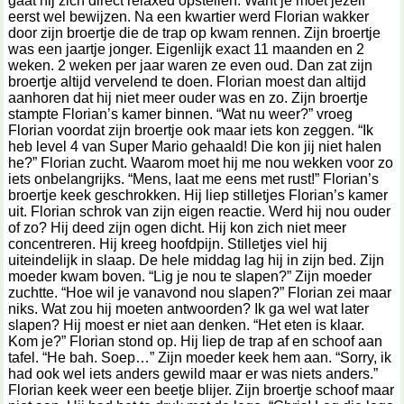
gaat hij zich direct relaxed opstellen. Want je moet jezelf
eerst wel bewijzen. Na een kwartier werd Florian wakker
door zijn broertje die de trap op kwam rennen. Zijn broertje
was een jaartje jonger. Eigenlijk exact 11 maanden en 2
weken. 2 weken per jaar waren ze even oud. Dan zat zijn
broertje altijd vervelend te doen. Florian moest dan altijd
aanhoren dat hij niet meer ouder was en zo. Zijn broertje
stampte Florian’s kamer binnen. “Wat nu weer?” vroeg
Florian voordat zijn broertje ook maar iets kon zeggen. “Ik
heb level 4 van Super Mario gehaald! Die kon jij niet halen
he?” Florian zucht. Waarom moet hij me nou wekken voor zo
iets onbelangrijks. “Mens, laat me eens met rust!” Florian’s
broertje keek geschrokken. Hij liep stilletjes Florian’s kamer
uit. Florian schrok van zijn eigen reactie. Werd hij nou ouder
of zo? Hij deed zijn ogen dicht. Hij kon zich niet meer
concentreren. Hij kreeg hoofdpijn. Stilletjes viel hij
uiteindelijk in slaap. De hele middag lag hij in zijn bed. Zijn
moeder kwam boven. “Lig je nou te slapen?” Zijn moeder
zuchtte. “Hoe wil je vanavond nou slapen?” Florian zei maar
niks. Wat zou hij moeten antwoorden? Ik ga wel wat later
slapen? Hij moest er niet aan denken. “Het eten is klaar.
Kom je?” Florian stond op. Hij liep de trap af en schoof aan
tafel. “He bah. Soep…” Zijn moeder keek hem aan. “Sorry, ik
had ook wel iets anders gewild maar er was niets anders.”
Florian keek weer een beetje blijer. Zijn broertje schoof maar