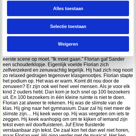
personaliseren, om functies voor social media te bieden
zal de laatste preek zijn die wij moeten aanhoren.” Sander
en om ons websiteverkeer te analyseren. Ook delen we
Alles toestaan
stootte Florian aan. Florian glimlachte. Florian lachte altijd,
informatie over jouw gebruik van onze site met onze
zelfs als hij pijn had. Hij zei altijd dat lachen gezond is.
Florian moest nu eventjes niet meer lachen. Hij had namelijk
partners voor social media, adverteren en analyse. Deze
Selectie toestaan
de hoofdrol in de musical. Hij was heel erg zenuwachtig. Hij
partners kunnen deze gegevens combineren met andere
kwam bijna in elke scene op het podium. Na een paar
informatie die je aan ze hebt verstrekt of die ze hebben
minuten was de meester eindelijk klaar met zijn preek. “Dat
werd tijd.” Zei Florian tegen Sander. “Hehe, misschien komt
Weigeren
verzameld op basis van jouw gebruik van hun services.
er na de musical ook nog wel een preek, zoals elk jaar…”
Florian zuchtte. “Nee toch?” Juf Eline riep iedereen die de
We werken samen met
67 derden
die uw gegevens
eerste scene op moet. “Ik moet gaan.” Florian gaf Sander
een schouderklopje. Eigenlijk voelde Florian zich
kunnen ontvangen en verwerken.
zelfverzekerd en zenuwachtig tegelijk. Hij had zich nog nooit
zo relaxed gedragen tegenover klasgenootjes. Florian stapte
het podium op. Het was er warm. Komt dit nou door de
zenuwen? Er zijn ook wel heel veel mensen. Als je voor elk
kind 2 ouders hebt. Dan kom je toch snel op 100 bezoekers
uit. En 100 bezoekers in één kleine ruimte is niet te doen.
Florian zat alweer te rekenen. Hij was de slimste van de
klas. Hij ging naar het gymnasium. Daar zal hij niet meer de
slimste zijn… Hij keek weer op. Hij was vergeten om iets te
zeggen. Hij keek wanhopig om om te kijken of iemand zijn
tekst even wil doorfluisteren. Juf Eline fluisterde
verstaanbaar zijn tekst. De zaal kon het dan wel niet horen,
maar Florian wel. Hij ging verder met de musical. Het liep