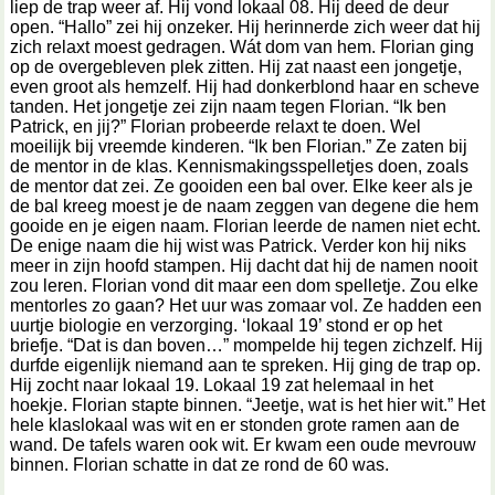
liep de trap weer af. Hij vond lokaal 08. Hij deed de deur
open. “Hallo” zei hij onzeker. Hij herinnerde zich weer dat hij
zich relaxt moest gedragen. Wát dom van hem. Florian ging
op de overgebleven plek zitten. Hij zat naast een jongetje,
even groot als hemzelf. Hij had donkerblond haar en scheve
tanden. Het jongetje zei zijn naam tegen Florian. “Ik ben
Patrick, en jij?” Florian probeerde relaxt te doen. Wel
moeilijk bij vreemde kinderen. “Ik ben Florian.” Ze zaten bij
de mentor in de klas. Kennismakingsspelletjes doen, zoals
de mentor dat zei. Ze gooiden een bal over. Elke keer als je
de bal kreeg moest je de naam zeggen van degene die hem
gooide en je eigen naam. Florian leerde de namen niet echt.
De enige naam die hij wist was Patrick. Verder kon hij niks
meer in zijn hoofd stampen. Hij dacht dat hij de namen nooit
zou leren. Florian vond dit maar een dom spelletje. Zou elke
mentorles zo gaan? Het uur was zomaar vol. Ze hadden een
uurtje biologie en verzorging. ‘lokaal 19’ stond er op het
briefje. “Dat is dan boven…” mompelde hij tegen zichzelf. Hij
durfde eigenlijk niemand aan te spreken. Hij ging de trap op.
Hij zocht naar lokaal 19. Lokaal 19 zat helemaal in het
hoekje. Florian stapte binnen. “Jeetje, wat is het hier wit.” Het
hele klaslokaal was wit en er stonden grote ramen aan de
wand. De tafels waren ook wit. Er kwam een oude mevrouw
binnen. Florian schatte in dat ze rond de 60 was.