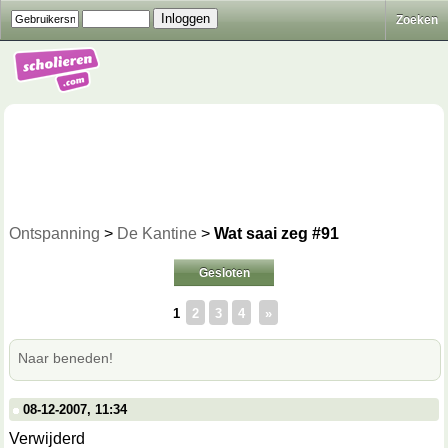
Zoeken
Ontspanning
>
De Kantine
>
Wat saai zeg #91
Gesloten
1
2
3
4
»
Naar beneden!
08-12-2007, 11:34
Verwijderd