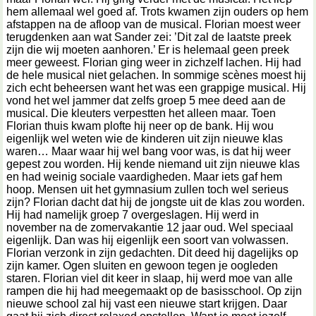
hem allemaal wel goed af. Trots kwamen zijn ouders op hem
afstappen na de afloop van de musical. Florian moest weer
terugdenken aan wat Sander zei: ’Dit zal de laatste preek
zijn die wij moeten aanhoren.’ Er is helemaal geen preek
meer geweest. Florian ging weer in zichzelf lachen. Hij had
de hele musical niet gelachen. In sommige scènes moest hij
zich echt beheersen want het was een grappige musical. Hij
vond het wel jammer dat zelfs groep 5 mee deed aan de
musical. Die kleuters verpestten het alleen maar. Toen
Florian thuis kwam plofte hij neer op de bank. Hij wou
eigenlijk wel weten wie de kinderen uit zijn nieuwe klas
waren… Maar waar hij wel bang voor was, is dat hij weer
gepest zou worden. Hij kende niemand uit zijn nieuwe klas
en had weinig sociale vaardigheden. Maar iets gaf hem
hoop. Mensen uit het gymnasium zullen toch wel serieus
zijn? Florian dacht dat hij de jongste uit de klas zou worden.
Hij had namelijk groep 7 overgeslagen. Hij werd in
november na de zomervakantie 12 jaar oud. Wel speciaal
eigenlijk. Dan was hij eigenlijk een soort van volwassen.
Florian verzonk in zijn gedachten. Dit deed hij dagelijks op
zijn kamer. Ogen sluiten en gewoon tegen je oogleden
staren. Florian viel dit keer in slaap, hij werd moe van alle
rampen die hij had meegemaakt op de basisschool. Op zijn
nieuwe school zal hij vast een nieuwe start krijgen. Daar