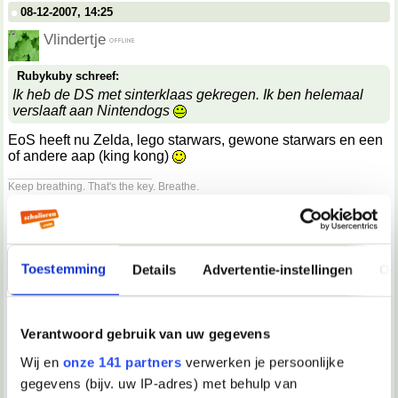
08-12-2007, 14:25
Vlindertje
Rubykuby schreef:
Ik heb de DS met sinterklaas gekregen. Ik ben helemaal
verslaaft aan Nintendogs
EoS heeft nu Zelda, lego starwars, gewone starwars en een
of andere aap (king kong)
__________________
Keep breathing. That's the key. Breathe.
08-12-2007, 14:25
flyaway
Toestemming
Details
Advertentie-instellingen
Ov
aap
08-12-2007, 14:27
Verantwoord gebruik van uw gegevens
Vlindertje
Wij en
onze 141 partners
verwerken je persoonlijke
flyaway schreef:
gegevens (bijv. uw IP-adres) met behulp van
aap