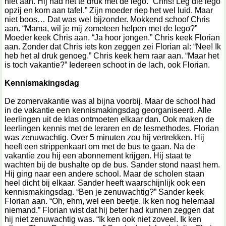
niet aan. Hij had het te druk met de lego. “Chris! Leg die lego
opzij en kom aan tafel.” Zijn moeder riep het wel luid. Maar
niet boos… Dat was wel bijzonder. Mokkend schoof Chris
aan. “Mama, wil je mij zometeen helpen met de lego?”
Moeder keek Chris aan. “Ja hoor jongen.” Chris keek Florian
aan. Zonder dat Chris iets kon zeggen zei Florian al: “Nee! Ik
heb het al druk genoeg.” Chris keek hem raar aan. “Maar het
is toch vakantie?” Iedereen schoot in de lach, ook Florian.
Kennismakingsdag
De zomervakantie was al bijna voorbij. Maar de school had
in de vakantie een kennismakingsdag georganiseerd. Alle
leerlingen uit de klas ontmoeten elkaar dan. Ook maken de
leerlingen kennis met de leraren en de lesmethodes. Florian
was zenuwachtig. Over 5 minuten zou hij vertrekken. Hij
heeft een strippenkaart om met de bus te gaan. Na de
vakantie zou hij een abonnement krijgen. Hij staat te
wachten bij de bushalte op de bus. Sander stond naast hem.
Hij ging naar een andere school. Maar de scholen staan
heel dicht bij elkaar. Sander heeft waarschijnlijk ook een
kennismakingsdag. “Ben je zenuwachtig?” Sander keek
Florian aan. “Oh, ehm, wel een beetje. Ik ken nog helemaal
niemand.” Florian wist dat hij beter had kunnen zeggen dat
hij niet zenuwachtig was. “Ik ken ook niet zoveel. Ik ken