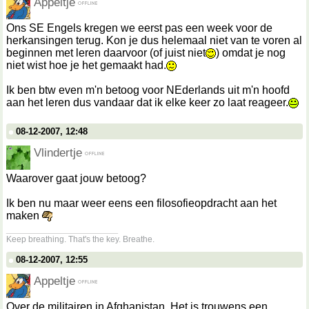
Appeltje
Ons SE Engels kregen we eerst pas een week voor de
herkansingen terug. Kon je dus helemaal niet van te voren al
beginnen met leren daarvoor (of juist niet
) omdat je nog
niet wist hoe je het gemaakt had.
Ik ben btw even m'n betoog voor NEderlands uit m'n hoofd
aan het leren dus vandaar dat ik elke keer zo laat reageer.
08-12-2007, 12:48
Vlindertje
Waarover gaat jouw betoog?
Ik ben nu maar weer eens een filosofieopdracht aan het
maken
__________________
Keep breathing. That's the key. Breathe.
08-12-2007, 12:55
Appeltje
Over de militairen in Afghanistan. Het is trouwens een