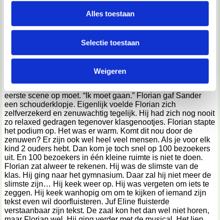
personaliseren, om functies voor social media te bieden
zal de laatste preek zijn die wij moeten aanhoren.” Sander
en om ons websiteverkeer te analyseren. Ook delen we
Alles toestaan
stootte Florian aan. Florian glimlachte. Florian lachte altijd,
informatie over jouw gebruik van onze site met onze
zelfs als hij pijn had. Hij zei altijd dat lachen gezond is.
Florian moest nu eventjes niet meer lachen. Hij had namelijk
partners voor social media, adverteren en analyse. Deze
Selectie toestaan
de hoofdrol in de musical. Hij was heel erg zenuwachtig. Hij
partners kunnen deze gegevens combineren met andere
kwam bijna in elke scene op het podium. Na een paar
informatie die je aan ze hebt verstrekt of die ze hebben
minuten was de meester eindelijk klaar met zijn preek. “Dat
werd tijd.” Zei Florian tegen Sander. “Hehe, misschien komt
Weigeren
verzameld op basis van jouw gebruik van hun services.
er na de musical ook nog wel een preek, zoals elk jaar…”
Florian zuchtte. “Nee toch?” Juf Eline riep iedereen die de
We werken samen met
67 derden
die uw gegevens
eerste scene op moet. “Ik moet gaan.” Florian gaf Sander
een schouderklopje. Eigenlijk voelde Florian zich
kunnen ontvangen en verwerken.
zelfverzekerd en zenuwachtig tegelijk. Hij had zich nog nooit
zo relaxed gedragen tegenover klasgenootjes. Florian stapte
het podium op. Het was er warm. Komt dit nou door de
zenuwen? Er zijn ook wel heel veel mensen. Als je voor elk
kind 2 ouders hebt. Dan kom je toch snel op 100 bezoekers
uit. En 100 bezoekers in één kleine ruimte is niet te doen.
Florian zat alweer te rekenen. Hij was de slimste van de
klas. Hij ging naar het gymnasium. Daar zal hij niet meer de
slimste zijn… Hij keek weer op. Hij was vergeten om iets te
zeggen. Hij keek wanhopig om om te kijken of iemand zijn
tekst even wil doorfluisteren. Juf Eline fluisterde
verstaanbaar zijn tekst. De zaal kon het dan wel niet horen,
maar Florian wel. Hij ging verder met de musical. Het liep