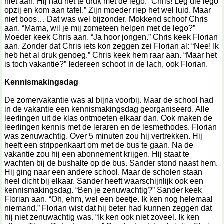
niet aan. Hij had het te druk met de lego. “Chris! Leg die lego
opzij en kom aan tafel.” Zijn moeder riep het wel luid. Maar
niet boos… Dat was wel bijzonder. Mokkend schoof Chris
aan. “Mama, wil je mij zometeen helpen met de lego?”
Moeder keek Chris aan. “Ja hoor jongen.” Chris keek Florian
aan. Zonder dat Chris iets kon zeggen zei Florian al: “Nee! Ik
heb het al druk genoeg.” Chris keek hem raar aan. “Maar het
is toch vakantie?” Iedereen schoot in de lach, ook Florian.
Kennismakingsdag
De zomervakantie was al bijna voorbij. Maar de school had
in de vakantie een kennismakingsdag georganiseerd. Alle
leerlingen uit de klas ontmoeten elkaar dan. Ook maken de
leerlingen kennis met de leraren en de lesmethodes. Florian
was zenuwachtig. Over 5 minuten zou hij vertrekken. Hij
heeft een strippenkaart om met de bus te gaan. Na de
vakantie zou hij een abonnement krijgen. Hij staat te
wachten bij de bushalte op de bus. Sander stond naast hem.
Hij ging naar een andere school. Maar de scholen staan
heel dicht bij elkaar. Sander heeft waarschijnlijk ook een
kennismakingsdag. “Ben je zenuwachtig?” Sander keek
Florian aan. “Oh, ehm, wel een beetje. Ik ken nog helemaal
niemand.” Florian wist dat hij beter had kunnen zeggen dat
hij niet zenuwachtig was. “Ik ken ook niet zoveel. Ik ken