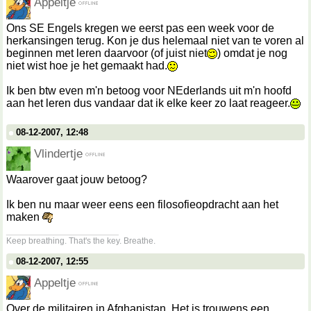
Appeltje
Ons SE Engels kregen we eerst pas een week voor de
herkansingen terug. Kon je dus helemaal niet van te voren al
beginnen met leren daarvoor (of juist niet
) omdat je nog
niet wist hoe je het gemaakt had.
Ik ben btw even m'n betoog voor NEderlands uit m'n hoofd
aan het leren dus vandaar dat ik elke keer zo laat reageer.
08-12-2007, 12:48
Vlindertje
Waarover gaat jouw betoog?
Ik ben nu maar weer eens een filosofieopdracht aan het
maken
__________________
Keep breathing. That's the key. Breathe.
08-12-2007, 12:55
Appeltje
Over de militairen in Afghanistan. Het is trouwens een