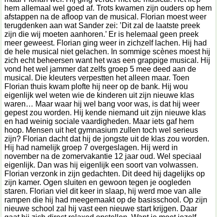
hem allemaal wel goed af. Trots kwamen zijn ouders op hem
afstappen na de afloop van de musical. Florian moest weer
terugdenken aan wat Sander zei: ’Dit zal de laatste preek
zijn die wij moeten aanhoren.’ Er is helemaal geen preek
meer geweest. Florian ging weer in zichzelf lachen. Hij had
de hele musical niet gelachen. In sommige scènes moest hij
zich echt beheersen want het was een grappige musical. Hij
vond het wel jammer dat zelfs groep 5 mee deed aan de
musical. Die kleuters verpestten het alleen maar. Toen
Florian thuis kwam plofte hij neer op de bank. Hij wou
eigenlijk wel weten wie de kinderen uit zijn nieuwe klas
waren… Maar waar hij wel bang voor was, is dat hij weer
gepest zou worden. Hij kende niemand uit zijn nieuwe klas
en had weinig sociale vaardigheden. Maar iets gaf hem
hoop. Mensen uit het gymnasium zullen toch wel serieus
zijn? Florian dacht dat hij de jongste uit de klas zou worden.
Hij had namelijk groep 7 overgeslagen. Hij werd in
november na de zomervakantie 12 jaar oud. Wel speciaal
eigenlijk. Dan was hij eigenlijk een soort van volwassen.
Florian verzonk in zijn gedachten. Dit deed hij dagelijks op
zijn kamer. Ogen sluiten en gewoon tegen je oogleden
staren. Florian viel dit keer in slaap, hij werd moe van alle
rampen die hij had meegemaakt op de basisschool. Op zijn
nieuwe school zal hij vast een nieuwe start krijgen. Daar