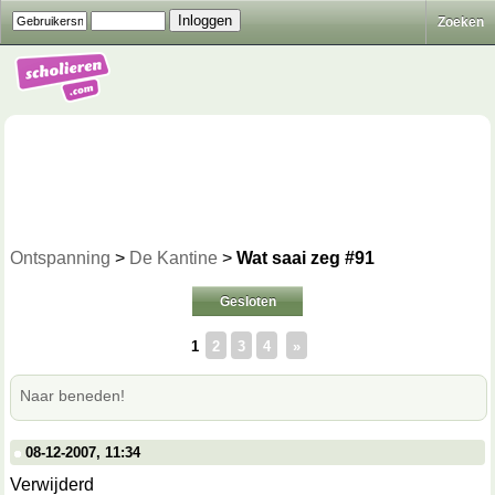
Zoeken
Ontspanning
>
De Kantine
>
Wat saai zeg #91
Gesloten
1
2
3
4
»
Naar beneden!
08-12-2007, 11:34
Verwijderd