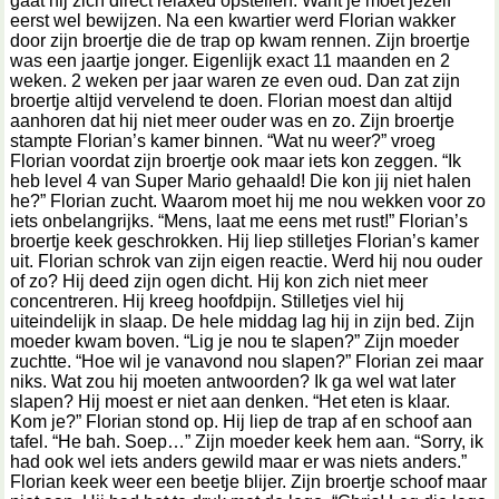
gaat hij zich direct relaxed opstellen. Want je moet jezelf
eerst wel bewijzen. Na een kwartier werd Florian wakker
door zijn broertje die de trap op kwam rennen. Zijn broertje
was een jaartje jonger. Eigenlijk exact 11 maanden en 2
weken. 2 weken per jaar waren ze even oud. Dan zat zijn
broertje altijd vervelend te doen. Florian moest dan altijd
aanhoren dat hij niet meer ouder was en zo. Zijn broertje
stampte Florian’s kamer binnen. “Wat nu weer?” vroeg
Florian voordat zijn broertje ook maar iets kon zeggen. “Ik
heb level 4 van Super Mario gehaald! Die kon jij niet halen
he?” Florian zucht. Waarom moet hij me nou wekken voor zo
iets onbelangrijks. “Mens, laat me eens met rust!” Florian’s
broertje keek geschrokken. Hij liep stilletjes Florian’s kamer
uit. Florian schrok van zijn eigen reactie. Werd hij nou ouder
of zo? Hij deed zijn ogen dicht. Hij kon zich niet meer
concentreren. Hij kreeg hoofdpijn. Stilletjes viel hij
uiteindelijk in slaap. De hele middag lag hij in zijn bed. Zijn
moeder kwam boven. “Lig je nou te slapen?” Zijn moeder
zuchtte. “Hoe wil je vanavond nou slapen?” Florian zei maar
niks. Wat zou hij moeten antwoorden? Ik ga wel wat later
slapen? Hij moest er niet aan denken. “Het eten is klaar.
Kom je?” Florian stond op. Hij liep de trap af en schoof aan
tafel. “He bah. Soep…” Zijn moeder keek hem aan. “Sorry, ik
had ook wel iets anders gewild maar er was niets anders.”
Florian keek weer een beetje blijer. Zijn broertje schoof maar