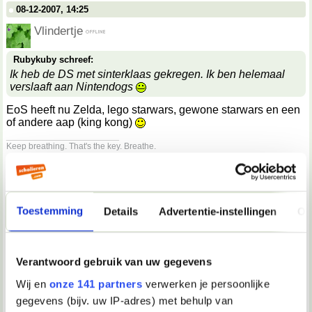
08-12-2007, 14:25
Vlindertje
Rubykuby schreef:
Ik heb de DS met sinterklaas gekregen. Ik ben helemaal
verslaaft aan Nintendogs
EoS heeft nu Zelda, lego starwars, gewone starwars en een
of andere aap (king kong)
__________________
Keep breathing. That's the key. Breathe.
08-12-2007, 14:25
flyaway
Toestemming
Details
Advertentie-instellingen
Ov
aap
08-12-2007, 14:27
Verantwoord gebruik van uw gegevens
Vlindertje
Wij en
onze 141 partners
verwerken je persoonlijke
flyaway schreef:
gegevens (bijv. uw IP-adres) met behulp van
aap