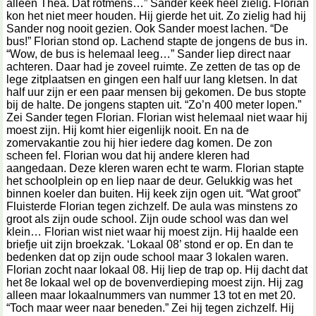
alleen Thea. Dat rotmens…” Sander keek heel zielig. Florian
kon het niet meer houden. Hij gierde het uit. Zo zielig had hij
Sander nog nooit gezien. Ook Sander moest lachen. “De
bus!” Florian stond op. Lachend stapte de jongens de bus in.
“Wow, de bus is helemaal leeg…” Sander liep direct naar
achteren. Daar had je zoveel ruimte. Ze zetten de tas op de
lege zitplaatsen en gingen een half uur lang kletsen. In dat
half uur zijn er een paar mensen bij gekomen. De bus stopte
bij de halte. De jongens stapten uit. “Zo’n 400 meter lopen.”
Zei Sander tegen Florian. Florian wist helemaal niet waar hij
moest zijn. Hij komt hier eigenlijk nooit. En na de
zomervakantie zou hij hier iedere dag komen. De zon
scheen fel. Florian wou dat hij andere kleren had
aangedaan. Deze kleren waren echt te warm. Florian stapte
het schoolplein op en liep naar de deur. Gelukkig was het
binnen koeler dan buiten. Hij keek zijn ogen uit. “Wat groot”
Fluisterde Florian tegen zichzelf. De aula was minstens zo
groot als zijn oude school. Zijn oude school was dan wel
klein… Florian wist niet waar hij moest zijn. Hij haalde een
briefje uit zijn broekzak. ‘Lokaal 08’ stond er op. En dan te
bedenken dat op zijn oude school maar 3 lokalen waren.
Florian zocht naar lokaal 08. Hij liep de trap op. Hij dacht dat
het 8e lokaal wel op de bovenverdieping moest zijn. Hij zag
alleen maar lokaalnummers van nummer 13 tot en met 20.
“Toch maar weer naar beneden.” Zei hij tegen zichzelf. Hij