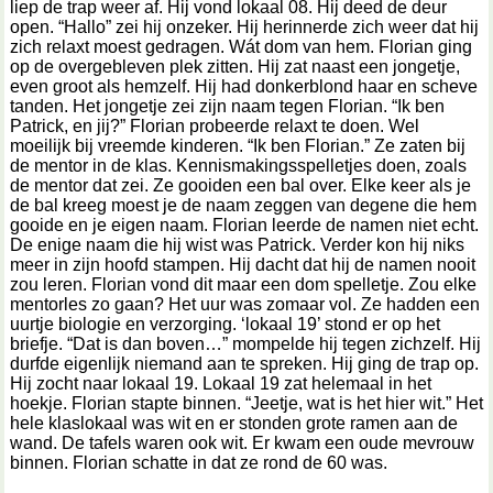
liep de trap weer af. Hij vond lokaal 08. Hij deed de deur
open. “Hallo” zei hij onzeker. Hij herinnerde zich weer dat hij
zich relaxt moest gedragen. Wát dom van hem. Florian ging
op de overgebleven plek zitten. Hij zat naast een jongetje,
even groot als hemzelf. Hij had donkerblond haar en scheve
tanden. Het jongetje zei zijn naam tegen Florian. “Ik ben
Patrick, en jij?” Florian probeerde relaxt te doen. Wel
moeilijk bij vreemde kinderen. “Ik ben Florian.” Ze zaten bij
de mentor in de klas. Kennismakingsspelletjes doen, zoals
de mentor dat zei. Ze gooiden een bal over. Elke keer als je
de bal kreeg moest je de naam zeggen van degene die hem
gooide en je eigen naam. Florian leerde de namen niet echt.
De enige naam die hij wist was Patrick. Verder kon hij niks
meer in zijn hoofd stampen. Hij dacht dat hij de namen nooit
zou leren. Florian vond dit maar een dom spelletje. Zou elke
mentorles zo gaan? Het uur was zomaar vol. Ze hadden een
uurtje biologie en verzorging. ‘lokaal 19’ stond er op het
briefje. “Dat is dan boven…” mompelde hij tegen zichzelf. Hij
durfde eigenlijk niemand aan te spreken. Hij ging de trap op.
Hij zocht naar lokaal 19. Lokaal 19 zat helemaal in het
hoekje. Florian stapte binnen. “Jeetje, wat is het hier wit.” Het
hele klaslokaal was wit en er stonden grote ramen aan de
wand. De tafels waren ook wit. Er kwam een oude mevrouw
binnen. Florian schatte in dat ze rond de 60 was.