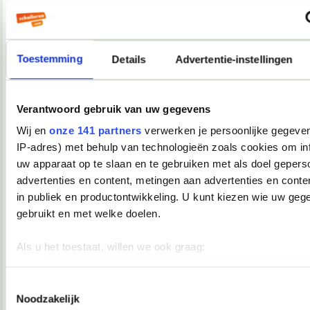
Als ik morgen tijd heb, resize ik een paar foto's en upload ik
ze even.
__________________
you're not my demographic
Toestemming
Details
Advertentie-instellingen
08-12-2007, 17:39
Verwijderd
Verantwoord gebruik van uw gegevens
Oooh, Junior Songfestival
Ik kijk ook en ik vind dat dat mag
Wij en
onze 141 partners
verwerken je persoonlijke gegeven
IP-adres) met behulp van technologieën zoals cookies om in
08-12-2007, 17:40
uw apparaat op te slaan en te gebruiken met als doel gepers
Martiño
advertenties en content, metingen aan advertenties en conten
in publiek en productontwikkeling. U kunt kiezen wie uw geg
Andijvie schreef:
gebruikt en met welke doelen.
Oooh, Junior Songfestival
Ik kijk ook en ik vind dat dat mag
Als u het toestaat, willen we ook graag:
Andijvie, je daalt nu enorm in aanzien bij mij.
__________________
Informatie verzamelen over uw geografische locatie, die 
you're not my demographic
meter nauwkeurig kan zijn
Toestemmingsselectie
Noodzakelijk
08-12-2007, 17:44
Uw apparaat identificeren door het actief te scannen op 