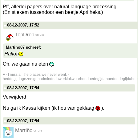
Pff, allerlei papers over natural language processing.
(En stiekem tussendoor een beetje Aprilheks.)
08-12-2007, 17:52
TopDrop
Martino87 schreef:
Hallo!
Oh, we gaan nu eten
__________________
♥ - I miss all the places we never went. -
heddegijdagezeetgehadmindedawerklukwoarhoedoedegijdahoedoedegijdahoe
08-12-2007, 17:54
Verwijderd
Nu ga ik Kassa kijken (ik hou van geklaag
).
08-12-2007, 17:54
Martiño