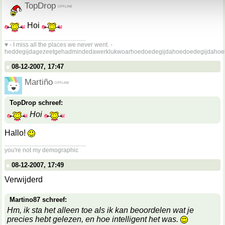
TopDrop
Hoi
__________________
♥ - I miss all the places we never went. -
heddegijdagezeetgehadmindedawerklukwoarhoedoedegijdahoedoedegijdahoe
08-12-2007, 17:47
Martiño
TopDrop schreef:
Hoi
Hallo!
__________________
you're not my demographic
08-12-2007, 17:49
Verwijderd
Martino87 schreef:
Hm, ik sta het alleen toe als ik kan beoordelen wat je
precies hebt gelezen, en hoe intelligent het was.