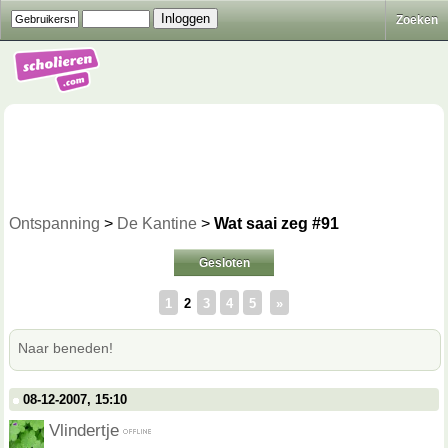
Zoeken
Ontspanning
>
De Kantine
>
Wat saai zeg #91
Gesloten
1
2
3
4
5
»
Naar beneden!
08-12-2007, 15:10
Vlindertje