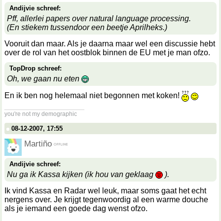
Andijvie schreef:
Pff, allerlei papers over natural language processing.
(En stiekem tussendoor een beetje Aprilheks.)
Vooruit dan maar. Als je daarna maar wel een discussie hebt
over de rol van het oostblok binnen de EU met je man ofzo.
TopDrop schreef:
Oh, we gaan nu eten
En ik ben nog helemaal niet begonnen met koken!
__________________
you're not my demographic
08-12-2007, 17:55
Martiño
Andijvie schreef:
Nu ga ik Kassa kijken (ik hou van geklaag
).
Ik vind Kassa en Radar wel leuk, maar soms gaat het echt
nergens over. Je krijgt tegenwoordig al een warme douche
als je iemand een goede dag wenst ofzo.
__________________