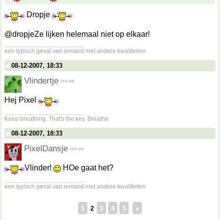
Dropje
@dropjeZe lijken helemaal niet op elkaar!
__________________
een typisch geval van iemand met andere kwaliteiten
08-12-2007, 18:33
Vlindertje
Hej Pixel
__________________
Keep breathing. That's the key. Breathe.
08-12-2007, 18:33
PixelDansje
Vlinder!
HOe gaat het?
__________________
een typisch geval van iemand met andere kwaliteiten
1
2
3
4
5
»