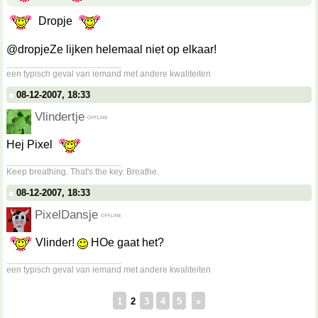
Dropje
@dropjeZe lijken helemaal niet op elkaar!
__________________
een typisch geval van iemand met andere kwaliteiten
08-12-2007, 18:33
Vlindertje
Hej Pixel
__________________
Keep breathing. That's the key. Breathe.
08-12-2007, 18:33
PixelDansje
Vlinder!
HOe gaat het?
__________________
een typisch geval van iemand met andere kwaliteiten
1
2
3
4
5
»