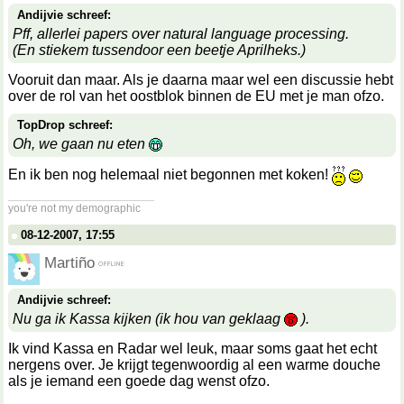
Andijvie schreef:
Pff, allerlei papers over natural language processing.
(En stiekem tussendoor een beetje Aprilheks.)
Vooruit dan maar. Als je daarna maar wel een discussie hebt
over de rol van het oostblok binnen de EU met je man ofzo.
TopDrop schreef:
Oh, we gaan nu eten
En ik ben nog helemaal niet begonnen met koken!
__________________
you're not my demographic
08-12-2007, 17:55
Martiño
Andijvie schreef:
Nu ga ik Kassa kijken (ik hou van geklaag
).
Ik vind Kassa en Radar wel leuk, maar soms gaat het echt
nergens over. Je krijgt tegenwoordig al een warme douche
als je iemand een goede dag wenst ofzo.
__________________