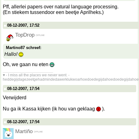
Pff, allerlei papers over natural language processing.
(En stiekem tussendoor een beetje Aprilheks.)
08-12-2007, 17:52
TopDrop
Martino87 schreef:
Hallo!
Oh, we gaan nu eten
__________________
♥ - I miss all the places we never went. -
heddegijdagezeetgehadmindedawerklukwoarhoedoedegijdahoedoedegijdahoe
08-12-2007, 17:54
Verwijderd
Nu ga ik Kassa kijken (ik hou van geklaag
).
08-12-2007, 17:54
Martiño