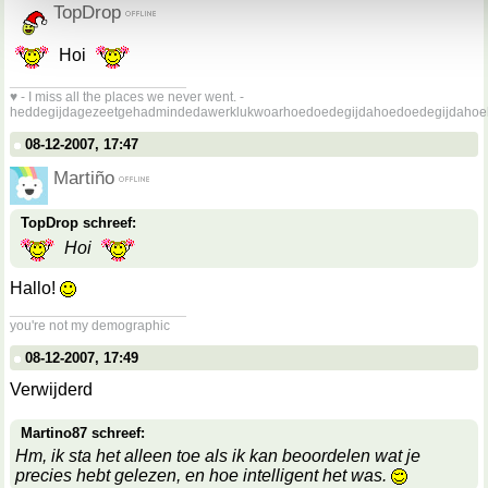
TopDrop
Hoi
__________________
♥ - I miss all the places we never went. -
heddegijdagezeetgehadmindedawerklukwoarhoedoedegijdahoedoedegijdahoe
08-12-2007, 17:47
Martiño
TopDrop schreef:
Hoi
Hallo!
__________________
you're not my demographic
08-12-2007, 17:49
Verwijderd
Martino87 schreef:
Hm, ik sta het alleen toe als ik kan beoordelen wat je
precies hebt gelezen, en hoe intelligent het was.