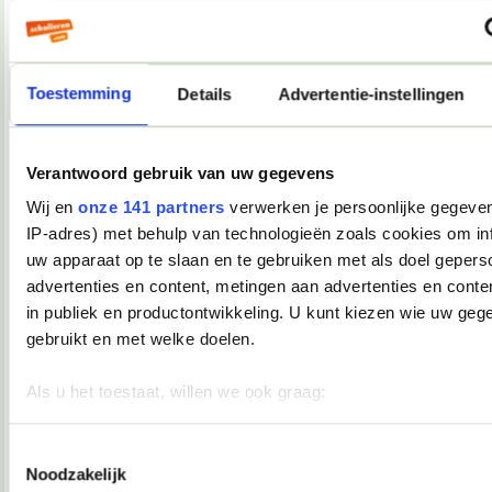
Als ik morgen tijd heb, resize ik een paar foto's en upload ik
ze even.
__________________
you're not my demographic
Toestemming
Details
Advertentie-instellingen
08-12-2007, 17:39
Verwijderd
Verantwoord gebruik van uw gegevens
Oooh, Junior Songfestival
Ik kijk ook en ik vind dat dat mag
Wij en
onze 141 partners
verwerken je persoonlijke gegeven
IP-adres) met behulp van technologieën zoals cookies om in
08-12-2007, 17:40
uw apparaat op te slaan en te gebruiken met als doel gepers
Martiño
advertenties en content, metingen aan advertenties en conten
in publiek en productontwikkeling. U kunt kiezen wie uw geg
Andijvie schreef:
gebruikt en met welke doelen.
Oooh, Junior Songfestival
Ik kijk ook en ik vind dat dat mag
Als u het toestaat, willen we ook graag:
Andijvie, je daalt nu enorm in aanzien bij mij.
__________________
Informatie verzamelen over uw geografische locatie, die 
you're not my demographic
meter nauwkeurig kan zijn
Toestemmingsselectie
Noodzakelijk
08-12-2007, 17:44
Uw apparaat identificeren door het actief te scannen op 