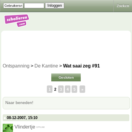
Zoeken
Ontspanning
>
De Kantine
>
Wat saai zeg #91
Gesloten
1
2
3
4
5
»
Naar beneden!
08-12-2007, 15:10
Vlindertje