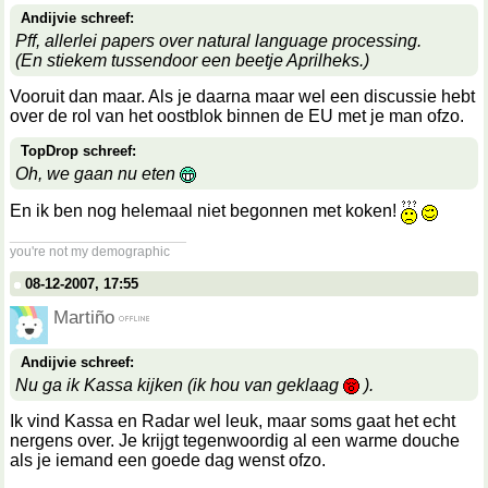
Andijvie schreef:
Pff, allerlei papers over natural language processing.
(En stiekem tussendoor een beetje Aprilheks.)
Vooruit dan maar. Als je daarna maar wel een discussie hebt
over de rol van het oostblok binnen de EU met je man ofzo.
TopDrop schreef:
Oh, we gaan nu eten
En ik ben nog helemaal niet begonnen met koken!
__________________
you're not my demographic
08-12-2007, 17:55
Martiño
Andijvie schreef:
Nu ga ik Kassa kijken (ik hou van geklaag
).
Ik vind Kassa en Radar wel leuk, maar soms gaat het echt
nergens over. Je krijgt tegenwoordig al een warme douche
als je iemand een goede dag wenst ofzo.
__________________