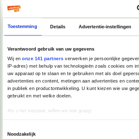
Als ik morgen tijd heb, resize ik een paar foto's en upload ik
ze even.
__________________
you're not my demographic
Toestemming
Details
Advertentie-instellingen
08-12-2007, 17:39
Verwijderd
Verantwoord gebruik van uw gegevens
Oooh, Junior Songfestival
Ik kijk ook en ik vind dat dat mag
Wij en
onze 141 partners
verwerken je persoonlijke gegeven
IP-adres) met behulp van technologieën zoals cookies om in
08-12-2007, 17:40
uw apparaat op te slaan en te gebruiken met als doel gepers
Martiño
advertenties en content, metingen aan advertenties en conten
in publiek en productontwikkeling. U kunt kiezen wie uw geg
Andijvie schreef:
gebruikt en met welke doelen.
Oooh, Junior Songfestival
Ik kijk ook en ik vind dat dat mag
Als u het toestaat, willen we ook graag:
Andijvie, je daalt nu enorm in aanzien bij mij.
__________________
Informatie verzamelen over uw geografische locatie, die 
you're not my demographic
meter nauwkeurig kan zijn
Toestemmingsselectie
Noodzakelijk
08-12-2007, 17:44
Uw apparaat identificeren door het actief te scannen op 