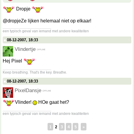
Dropje
@dropjeZe lijken helemaal niet op elkaar!
__________________
een typisch geval van iemand met andere kwaliteiten
08-12-2007, 18:33
Vlindertje
Hej Pixel
__________________
Keep breathing. That's the key. Breathe.
08-12-2007, 18:33
PixelDansje
Vlinder!
HOe gaat het?
__________________
een typisch geval van iemand met andere kwaliteiten
1
2
3
4
5
»