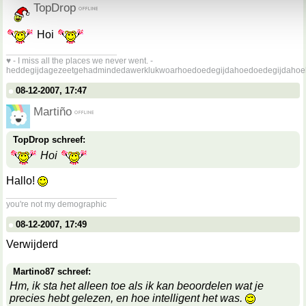
TopDrop
Hoi
__________________
♥ - I miss all the places we never went. -
heddegijdagezeetgehadmindedawerklukwoarhoedoedegijdahoedoedegijdahoe
08-12-2007, 17:47
Martiño
TopDrop schreef:
Hoi
Hallo!
__________________
you're not my demographic
08-12-2007, 17:49
Verwijderd
Martino87 schreef:
Hm, ik sta het alleen toe als ik kan beoordelen wat je
precies hebt gelezen, en hoe intelligent het was.