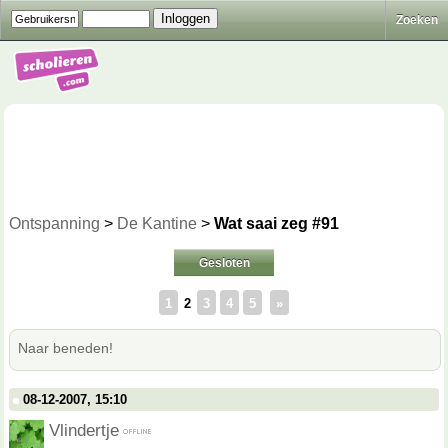
Zoeken
Ontspanning
>
De Kantine
>
Wat saai zeg #91
Gesloten
1
2
3
4
5
»
Naar beneden!
08-12-2007, 15:10
Vlindertje