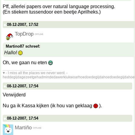
Pff, allerlei papers over natural language processing.
(En stiekem tussendoor een beetje Aprilheks.)
08-12-2007, 17:52
TopDrop
Martino87 schreef:
Hallo!
Oh, we gaan nu eten
__________________
♥ - I miss all the places we never went. -
heddegijdagezeetgehadmindedawerklukwoarhoedoedegijdahoedoedegijdahoe
08-12-2007, 17:54
Verwijderd
Nu ga ik Kassa kijken (ik hou van geklaag
).
08-12-2007, 17:54
Martiño