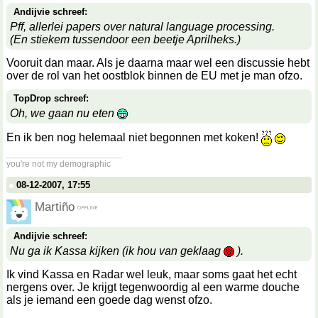
Andijvie schreef:
Pff, allerlei papers over natural language processing.
(En stiekem tussendoor een beetje Aprilheks.)
Vooruit dan maar. Als je daarna maar wel een discussie hebt
over de rol van het oostblok binnen de EU met je man ofzo.
TopDrop schreef:
Oh, we gaan nu eten
En ik ben nog helemaal niet begonnen met koken!
__________________
you're not my demographic
08-12-2007, 17:55
Martiño
Andijvie schreef:
Nu ga ik Kassa kijken (ik hou van geklaag
).
Ik vind Kassa en Radar wel leuk, maar soms gaat het echt
nergens over. Je krijgt tegenwoordig al een warme douche
als je iemand een goede dag wenst ofzo.
__________________