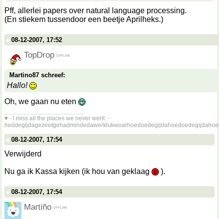
Pff, allerlei papers over natural language processing.
(En stiekem tussendoor een beetje Aprilheks.)
08-12-2007, 17:52
TopDrop
Martino87 schreef:
Hallo!
Oh, we gaan nu eten
__________________
♥ - I miss all the places we never went. -
heddegijdagezeetgehadmindedawerklukwoarhoedoedegijdahoedoedegijdahoe
08-12-2007, 17:54
Verwijderd
Nu ga ik Kassa kijken (ik hou van geklaag
).
08-12-2007, 17:54
Martiño