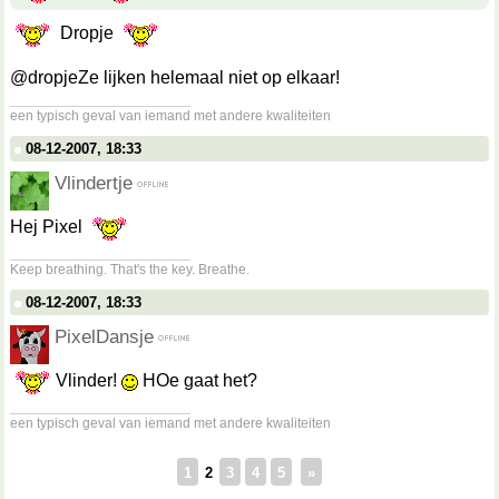
Dropje
@dropjeZe lijken helemaal niet op elkaar!
__________________
een typisch geval van iemand met andere kwaliteiten
08-12-2007, 18:33
Vlindertje
Hej Pixel
__________________
Keep breathing. That's the key. Breathe.
08-12-2007, 18:33
PixelDansje
Vlinder!
HOe gaat het?
__________________
een typisch geval van iemand met andere kwaliteiten
1
2
3
4
5
»