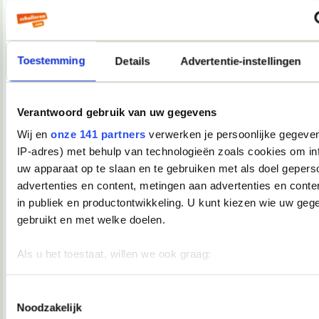
Als ik morgen tijd heb, resize ik een paar foto's en upload ik
ze even.
__________________
you're not my demographic
Toestemming
Details
Advertentie-instellingen
08-12-2007, 17:39
Verwijderd
Verantwoord gebruik van uw gegevens
Oooh, Junior Songfestival
Ik kijk ook en ik vind dat dat mag
Wij en
onze 141 partners
verwerken je persoonlijke gegeven
IP-adres) met behulp van technologieën zoals cookies om in
08-12-2007, 17:40
uw apparaat op te slaan en te gebruiken met als doel gepers
Martiño
advertenties en content, metingen aan advertenties en conten
in publiek en productontwikkeling. U kunt kiezen wie uw geg
Andijvie schreef:
gebruikt en met welke doelen.
Oooh, Junior Songfestival
Ik kijk ook en ik vind dat dat mag
Als u het toestaat, willen we ook graag:
Andijvie, je daalt nu enorm in aanzien bij mij.
__________________
Informatie verzamelen over uw geografische locatie, die 
you're not my demographic
meter nauwkeurig kan zijn
Toestemmingsselectie
Noodzakelijk
08-12-2007, 17:44
Uw apparaat identificeren door het actief te scannen op 