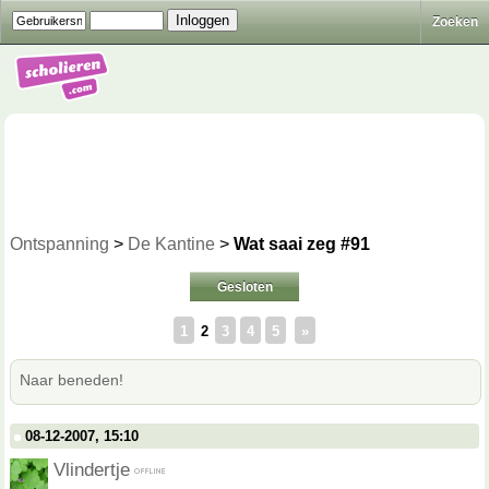
Zoeken
Ontspanning
>
De Kantine
>
Wat saai zeg #91
Gesloten
1
2
3
4
5
»
Naar beneden!
08-12-2007, 15:10
Vlindertje