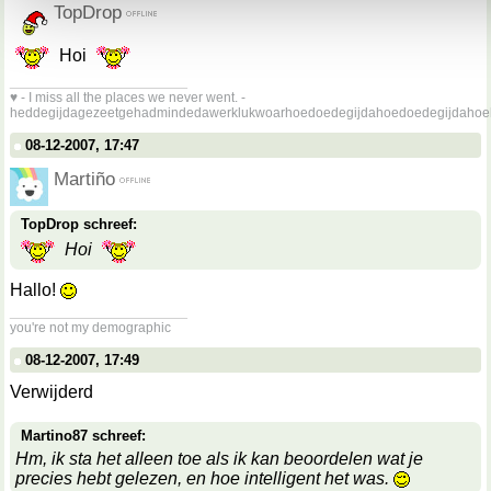
TopDrop
Hoi
__________________
♥ - I miss all the places we never went. -
heddegijdagezeetgehadmindedawerklukwoarhoedoedegijdahoedoedegijdahoe
08-12-2007, 17:47
Martiño
TopDrop schreef:
Hoi
Hallo!
__________________
you're not my demographic
08-12-2007, 17:49
Verwijderd
Martino87 schreef:
Hm, ik sta het alleen toe als ik kan beoordelen wat je
precies hebt gelezen, en hoe intelligent het was.