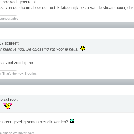
n ook veel groente bij.
izza van de shoarmaboer eet, eet ik fatsoenlijk pizza van de shoarmaboer, du
________
 demographic
87 schreef:
t klaag je nog. De oplossing ligt voor je neus!
al veel zooi bij me.
________
. That's the key. Breathe.
je schreef:
k
en keer gezellig samen niet-dik worden?
________
the places we never went. -