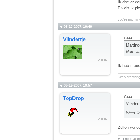
Ik doe er da
En als ik p
__________
you're not my
08-12-2007, 19:49
Citaat:
Vlindertje
Martino
Nou, wa
Ik heb meest
__________
Keep breathing
08-12-2007, 19:57
Citaat:
TopDrop
Vlindert
Weet i
Zullen we e
__________
♥ - I miss all 