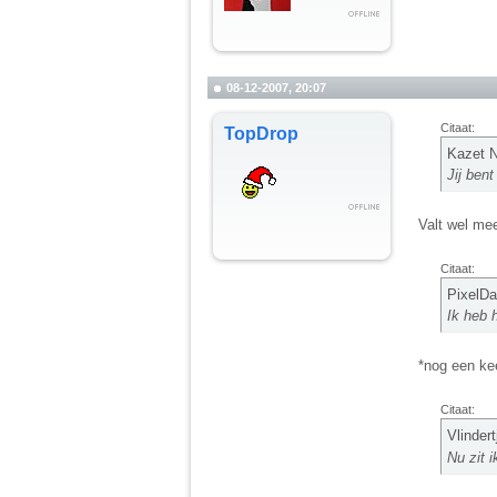
08-12-2007, 20:07
Citaat:
TopDrop
Kazet N
Jij bent
Valt wel mee
Citaat:
PixelDa
Ik heb 
*nog een kee
Citaat:
Vlindert
Nu zit i