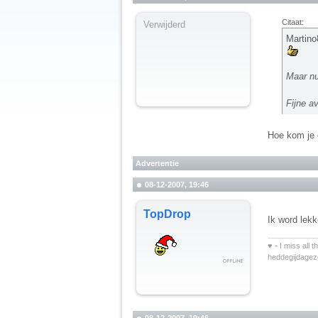
Citaat:
Verwijderd
Martino
Maar nu
Fijne a
Hoe kom je e
Advertentie
08-12-2007, 19:46
TopDrop
Ik word lekk
__________
♥ - I miss all 
heddegijdage