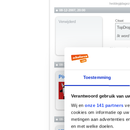
heddegijdage
08-12-2007, 20:00
Citaat:
Verwijderd
TopDrop
Ik word
Jij bent zek
08-12-2007, 20:01
Ik heb het k
PixelDansje
Toestemming
__________
een typisch ge
Verantwoord gebruik van u
Wij en
onze 141 partners
ver
cookies om informatie op uw 
metingen aan advertenties en
08-12-2007, 20:05
en met welke doelen.
Citaat: