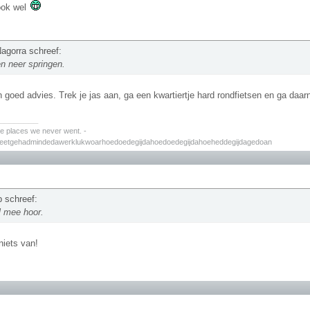
ook wel
agorra schreef:
n neer springen.
 goed advies. Trek je jas aan, ga een kwartiertje hard rondfietsen en ga daa
________
the places we never went. -
zeetgehadmindedawerklukwoarhoedoedegijdahoedoedegijdahoeheddegijdagedoan
 schreef:
l mee hoor.
 niets van!