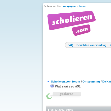
Je bent nu hier:
voorpagina
»
forum
FAQ
Berichten van vandaag
Scholieren.com forum
/
Ontspanning
/
De Kan
Wat saai zeg #91
08-12-2007, 19:45