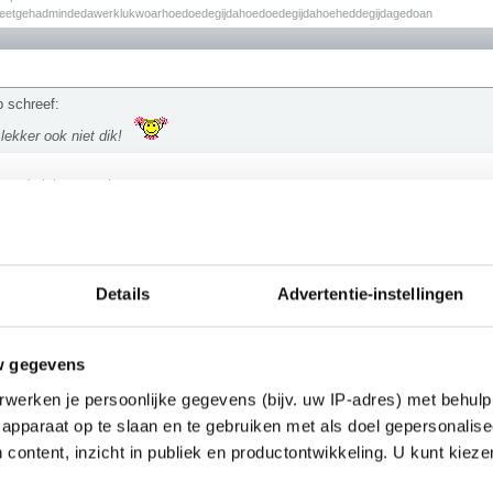
zeetgehadmindedawerklukwoarhoedoedegijdahoedoedegijdahoeheddegijdagedoan
 schreef:
 lekker ook niet dik!
er zo'n iel mannetje.
oud!
Details
Advertentie-instellingen
________
val van iemand met andere kwaliteiten
w gegevens
werken je persoonlijke gegevens (bijv. uw IP-adres) met behulp
apparaat op te slaan en te gebruiken met als doel gepersonalise
 content, inzicht in publiek en productontwikkeling. U kunt kiez