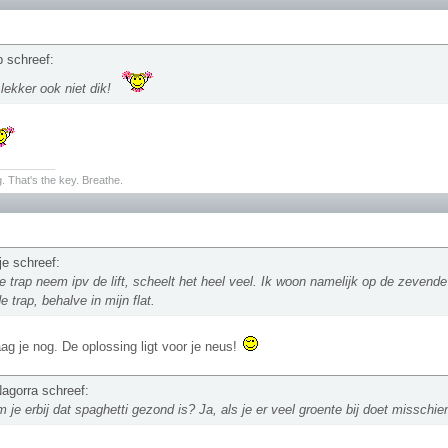
 schreef:
 lekker ook niet dik!
________
. That's the key. Breathe.
je schreef:
de trap neem ipv de lift, scheelt het heel veel. Ik woon namelijk op de zeven
e trap, behalve in mijn flat.
ag je nog. De oplossing ligt voor je neus!
agorra schreef:
 je erbij dat spaghetti gezond is? Ja, als je er veel groente bij doet misschi