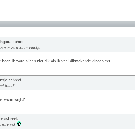
agorra schreef:
 zeker zo'n iel mannetje.
 hoor. Ik word alleen niet dik als ik veel dikmakende dingen eet.
nsje schreef:
het koud!
r warm wrijft!*
je schreef:
k effe vol