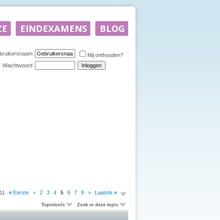
bruikersnaam
Mij onthouden?
Wachtwoord
11
«
Eerste
<
2
3
4
5
6
7
8
>
Laatste
»
Topictools
Zoek in deze topic