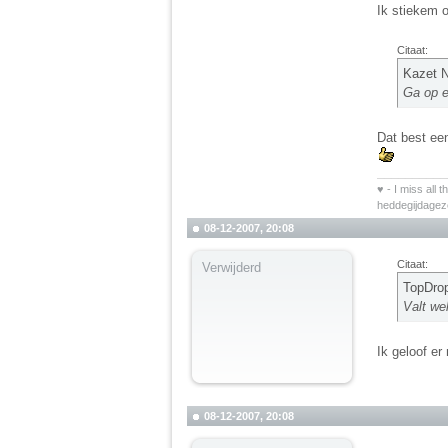
Ik stiekem 
Citaat:
Kazet N
Ga op e
Dat best een
__________
♥ - I miss all 
heddegijdage
08-12-2007, 20:08
Citaat:
Verwijderd
TopDrop
Valt we
Ik geloof er
08-12-2007, 20:08