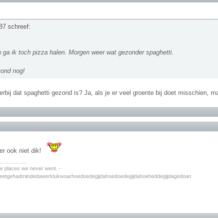
87 schreef:
 ga ik toch pizza halen. Morgen weer wat gezonder spaghetti.
vond nog!
rbij dat spaghetti gezond is? Ja, als je er veel groente bij doet misschien, 
er ook niet dik!
________
the places we never went. -
zeetgehadmindedawerklukwoarhoedoedegijdahoedoedegijdahoeheddegijdagedoan