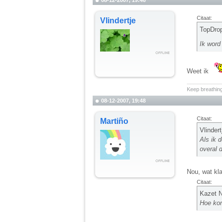
08-12-2007, 19:46
Citaat:
Vlindertje
TopDrop
Ik word
Weet ik
__________
Keep breathing
08-12-2007, 19:48
Citaat:
Martiño
Vlindert
Als ik 
overal d
Nou, wat kla
Citaat:
Kazet N
Hoe kom