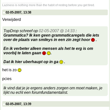
__________________
Laziness is nothing more than the habit of resting before you get tired.
02-05-2007, 13:38
Verwijderd
TopDrop schreef op
02-05-2007 @ 14:33
:
Grammatica? Ik ken geen grammaticaregels die iets
over de plaats van smileys in een zin zegt hoor
.
En ik verbeter alleen mensen als het te erg is om
voorbij te laten gaan
.
Dat ik hier uberhaupt op in ga
.
het is zo
pcies
Ik vind dat je je ergens anders zorgen om moet maken, je
lijkt nu echt een forumfundamentalist.
02-05-2007, 13:39