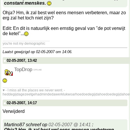
constant menskes.
Ohja? Hm, ik zal best wel eens mensen verbeteren, maar zo
erg zal het toch niet zijn?
Edit: En dit is natuurlijk een ernstig geval van "de pot verwijt
de ketel"...
__________________
you're not my demographic
Laatst gewijzigd op 02-05-2007 om
14:06
.
02-05-2007, 13:42
TopDrop
__________________
♥ - I miss all the places we never went. -
heddegijdagezeetgehadmindedawerklukwoarhoedoedegijdahoedoedegijdahoe
02-05-2007, 14:17
Verwijderd
Martino87 schreef op
02-05-2007 @ 14:41
:
Ohja? Hm, ik zal best wel eens mensen verbeteren,