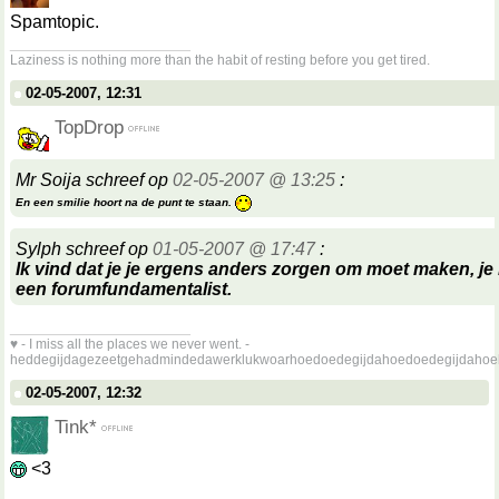
Spamtopic.
__________________
Laziness is nothing more than the habit of resting before you get tired.
02-05-2007, 12:31
TopDrop
Mr Soija schreef op
02-05-2007 @ 13:25
:
En een smilie hoort na de punt te staan.
Sylph schreef op
01-05-2007 @ 17:47
:
Ik vind dat je je ergens anders zorgen om moet maken, je l
een forumfundamentalist.
__________________
♥ - I miss all the places we never went. -
heddegijdagezeetgehadmindedawerklukwoarhoedoedegijdahoedoedegijdahoe
02-05-2007, 12:32
Tink*
<3