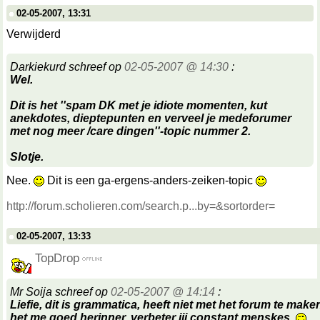
02-05-2007, 13:31
Verwijderd
Darkiekurd schreef op
02-05-2007 @ 14:30
:
Wel.
Dit is het ''spam DK met je idiote momenten, kut
anekdotes, dieptepunten en verveel je medeforumer
met nog meer /care dingen''-topic nummer 2.
Slotje.
Nee.
Dit is een ga-ergens-anders-zeiken-topic
http://forum.scholieren.com/search.p...by=&sortorder=
02-05-2007, 13:33
TopDrop
Mr Soija schreef op
02-05-2007 @ 14:14
:
Liefie, dit is grammatica, heeft niet met het forum te make
het me goed herinner, verbeter jij constant menskes.