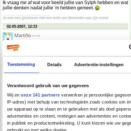
Ik vraag me af wat voor beeld jullie van Sylph hebben en wat
jullie denken nadat jullie 'm hebben gemeet.
__________________
Je was een glasblazer met een wolk van diamanten aan zijn mond
02-05-2007, 12:33
Martiño
Darkiekurd schreef op
02-05-2007 @ 13:30
:
Spamtopic.
Niet.
Toestemming
Details
Advertentie-instellingen
Dit is het "embarrassing moments, leuke anekdotes,
hoogtepunten, dieptepunten of weet-ik-veel-wat, van de dag,
vermaak uw medeforummer" topic, nummer 2!
Verantwoord gebruik van uw gegevens
Wij en
onze 141 partners
verwerken je persoonlijke gegeven
Dit had dus eigenlijk in de eerste post gemoeten.
__________________
IP-adres) met behulp van technologieën zoals cookies om in
you're not my demographic
uw apparaat op te slaan en te gebruiken met als doel gepers
02-05-2007, 12:36
advertenties en content, metingen aan advertenties en conten
in publiek en productontwikkeling. U kunt kiezen wie uw geg
Tink*
gebruikt en met welke doelen.