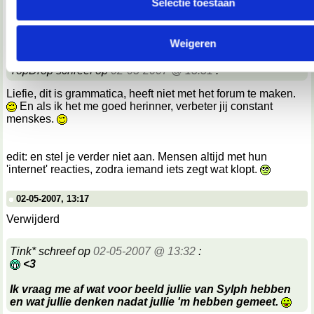
Selectie toestaan
We werken samen met
67 derden
die uw gegevens kunnen 
02-05-2007, 13:14
en verwerken.
Verwijderd
Weigeren
TopDrop schreef op
02-05-2007 @ 13:31
:
Liefie, dit is grammatica, heeft niet met het forum te maken.
En als ik het me goed herinner, verbeter jij constant
menskes.
edit: en stel je verder niet aan. Mensen altijd met hun
'internet' reacties, zodra iemand iets zegt wat klopt.
02-05-2007, 13:17
Verwijderd
Tink* schreef op
02-05-2007 @ 13:32
:
<3
Ik vraag me af wat voor beeld jullie van Sylph hebben
en wat jullie denken nadat jullie 'm hebben gemeet.