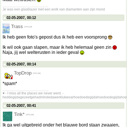
__________________
Je was een glasblazer met een wolk van diamanten aan zijn mond
02-05-2007, 00:12
Trass
Ik heb geen foto's gepost dus ik heb een voorsprong
Ik wil ook gaan slapen, maar ik heb helemaal geen zin
Naja, jij wel welterusten in ieder geval
02-05-2007, 00:14
TopDrop
*spam*
__________________
♥ - I miss all the places we never went. -
heddegijdagezeetgehadmindedawerklukwoarhoedoedegijdahoedoedegijdahoe
02-05-2007, 00:41
Tink*
Ik ga wel uitgebreid onder het blauwe bord staan zwaaien,