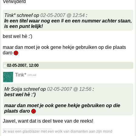
Verwijderd
Tink* schreef op
02-05-2007 @ 12:54
:
In een titel waar nog een # en een nummer achter staan,
is een punt lelijk!
best wel hè :')
maar dan moet je ook gene hekje gebruiken op die plaats
daro
02-05-2007, 12:00
Tink*
Mr Soija schreef op
02-05-2007 @ 12:56
:
best wel hè :')
maar dan moet je ook gene hekje gebruiken op die
plaats daro
Jawel, want dat is deel twee van de reeks!
__________________
Je was een glasblazer met een wolk van diamanten aan zijn mond