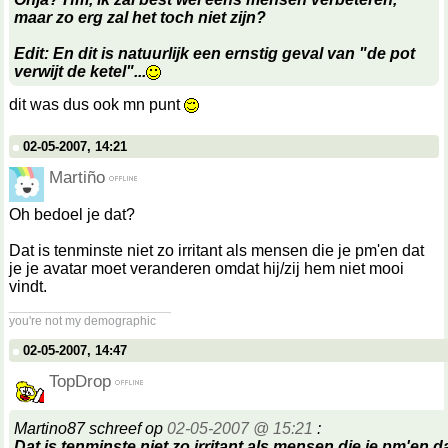
maar zo erg zal het toch niet zijn?
Edit: En dit is natuurlijk een ernstig geval van "de pot
verwijt de ketel"...
dit was dus ook mn punt
02-05-2007, 14:21
Martiño
Oh bedoel je dat?
Dat is tenminste niet zo irritant als mensen die je pm'en dat
je je avatar moet veranderen omdat hij/zij hem niet mooi
vindt.
__________________
you're not my demographic
02-05-2007, 14:47
TopDrop
Martino87 schreef op
02-05-2007 @ 15:21
:
Dat is tenminste niet zo irritant als mensen die je pm'en da