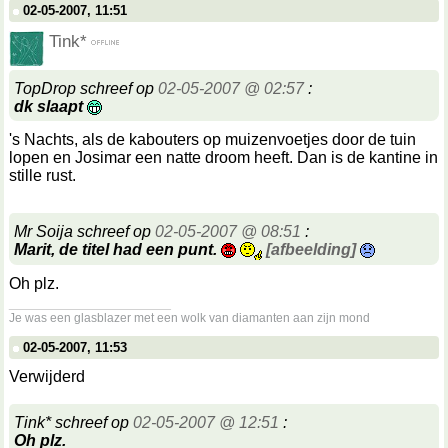
02-05-2007, 11:51
Tink*
TopDrop schreef op
02-05-2007 @ 02:57
:
dk slaapt
's Nachts, als de kabouters op muizenvoetjes door de tuin
lopen en Josimar een natte droom heeft. Dan is de kantine in
stille rust.
Mr Soija schreef op
02-05-2007 @ 08:51
:
Marit, de titel had een punt.
[afbeelding]
Oh plz.
__________________
Je was een glasblazer met een wolk van diamanten aan zijn mond
02-05-2007, 11:53
Verwijderd
Tink* schreef op
02-05-2007 @ 12:51
:
Oh plz.