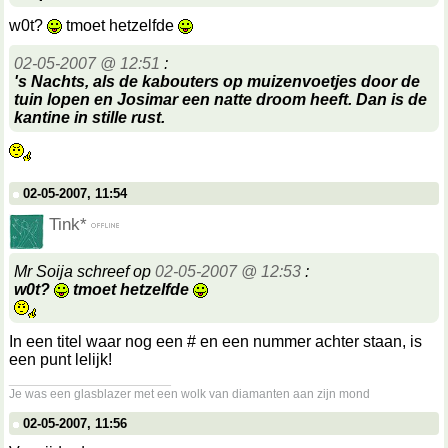
w0t?
tmoet hetzelfde
02-05-2007 @ 12:51
:
's Nachts, als de kabouters op muizenvoetjes door de
tuin lopen en Josimar een natte droom heeft. Dan is de
kantine in stille rust.
02-05-2007, 11:54
Tink*
Mr Soija schreef op
02-05-2007 @ 12:53
:
w0t?
tmoet hetzelfde
In een titel waar nog een # en een nummer achter staan, is
een punt lelijk!
__________________
Je was een glasblazer met een wolk van diamanten aan zijn mond
02-05-2007, 11:56