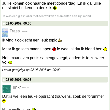
Jullie komen ook naar de meet donderdag! En ik ga jullie
eerst niet herkennen denk ik.
__________________
Je was een glasblazer met een wolk van diamanten aan zijn mond
02-05-2007, 00:05
Trass
Ik vind 't ook echt een leuk topic
Maar ik ga toch maar slapen
Je weet al dat ik blond ben
Heb maar even posts samengevoegd, anders is ie zo weer
vol
Laatst gewijzigd op 02-05-2007 om
00:09
.
02-05-2007, 00:08
Tink*
Dat is wel een leuke opdracht trouwens, zoek de forummer.
Maar weltrusten.