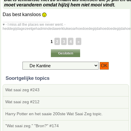
moet veranderen omdat hij/zij hem niet mooi vindt.
Das best kansloos
__________________
♥ - I miss all the places we never went. -
heddegijdagezeetgehadmindedawerklukwoarhoedoedegijdahoedoedegijdahoe
1
2
3
4
»
Gesloten
Soortgelijke topics
Wat saai zeg #243
Wat saai zeg #212
Harry Potter en het saaie 200ste Wat Saai Zeg topic.
"Wat saai zeg." "Bron?" #174