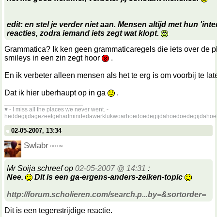
edit: en stel je verder niet aan. Mensen altijd met hun 'inte
reacties, zodra iemand iets zegt wat klopt.
Grammatica? Ik ken geen grammaticaregels die iets over de p
smileys in een zin zegt hoor
.
En ik verbeter alleen mensen als het te erg is om voorbij te l
Dat ik hier uberhaupt op in ga
.
__________________
♥ - I miss all the places we never went. -
heddegijdagezeetgehadmindedawerklukwoarhoedoedegijdahoedoedegijdahoe
02-05-2007, 13:34
Swlabr
Mr Soija schreef op
02-05-2007 @ 14:31
:
Nee.
Dit is een ga-ergens-anders-zeiken-topic
http://forum.scholieren.com/search.p...by=&sortorder=
Dit is een tegenstrijdige reactie.