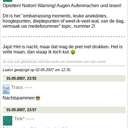
Opletten! Notion! Warning! Augen Aufenmachen und lesen!
Dit is het "embarrassing moments, leuke anekdotes,
hoogtepunten, dieptepunten of weet-ik-veel-wat, van de dag,
vermaak uw medeforummer" topic, nummer 2!
- - - - - - - - - - - - - - - - - - - - - - - - - - - - - - - - - - - - - - - - - - - - - - - -
Jaja! Het is nacht, maar dat mag de pret niet drukken. Het is
volle maan, dan slaap ik toch kut.
__________________
Je was een glasblazer met een wolk van diamanten aan zijn mond
Laatst gewijzigd op 02-05-2007 om
12:35
.
01-05-2007, 23:55
Trass
Nachtspammen
01-05-2007, 23:57
Tink*