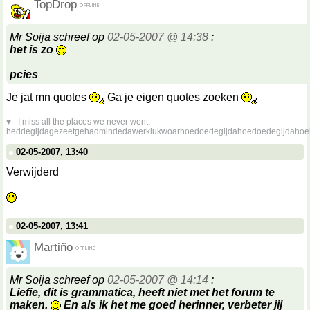
TopDrop
Mr Soija schreef op
02-05-2007 @ 14:38
:
het is zo
pcies
Je jat mn quotes
Ga je eigen quotes zoeken
__________________
♥ - I miss all the places we never went. -
heddegijdagezeetgehadmindedawerklukwoarhoedoedegijdahoedoedegijdahoe
02-05-2007, 13:40
Verwijderd
02-05-2007, 13:41
Martiño
Mr Soija schreef op
02-05-2007 @ 14:14
:
Liefie, dit is grammatica, heeft niet met het forum te
maken.
En als ik het me goed herinner, verbeter jij