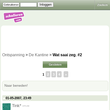
Zoeken
Ontspanning
>
De Kantine
>
Wat saai zeg. #2
Gesloten
1
2
3
4
»
Naar beneden!
01-05-2007, 23:49
Tink*