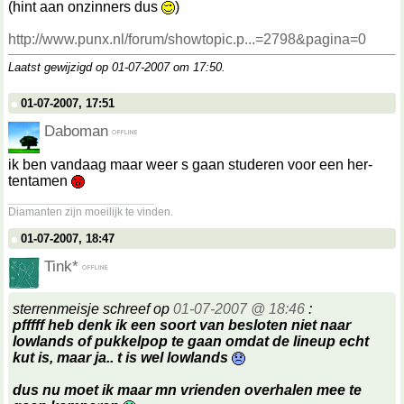
(hint aan onzinners dus
)
http://www.punx.nl/forum/showtopic.p...=2798&pagina=0
Laatst gewijzigd op 01-07-2007 om
17:50
.
01-07-2007, 17:51
Daboman
ik ben vandaag maar weer s gaan studeren voor een her-
tentamen
__________________
Diamanten zijn moeilijk te vinden.
01-07-2007, 18:47
Tink*
sterrenmeisje schreef op
01-07-2007 @ 18:46
:
pfffff heb denk ik een soort van besloten niet naar
lowlands of pukkelpop te gaan omdat de lineup echt
kut is, maar ja.. t is wel lowlands
dus nu moet ik maar mn vrienden overhalen mee te