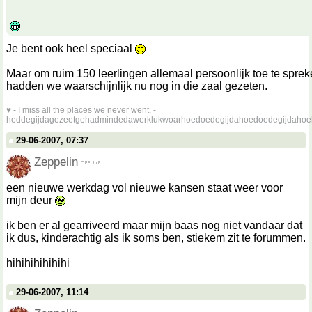
Je bent ook heel speciaal
Maar om ruim 150 leerlingen allemaal persoonlijk toe te sprek
hadden we waarschijnlijk nu nog in die zaal gezeten.
__________________
♥ - I miss all the places we never went. -
heddegijdagezeetgehadmindedawerklukwoarhoedoedegijdahoedoedegijdahoe
29-06-2007, 07:37
Zeppelin
een nieuwe werkdag vol nieuwe kansen staat weer voor
mijn deur
ik ben er al gearriveerd maar mijn baas nog niet vandaar dat
ik dus, kinderachtig als ik soms ben, stiekem zit te forummen.
hihihihihihihi
29-06-2007, 11:14