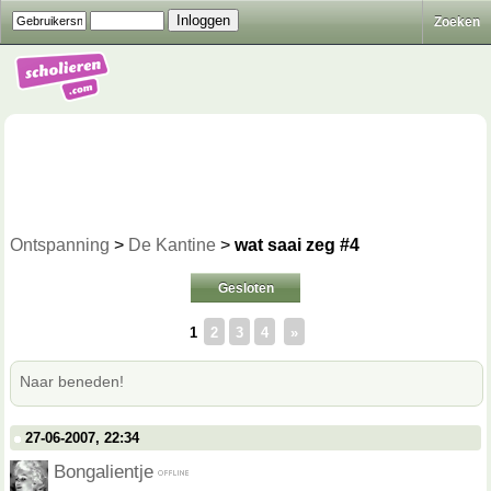
Zoeken
Ontspanning
>
De Kantine
>
wat saai zeg #4
Gesloten
1
2
3
4
»
Naar beneden!
27-06-2007, 22:34
Bongalientje