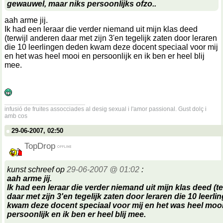
gewauwel, maar niks persoonlijks ofzo..
aah arme jij.
Ik had een leraar die verder niemand uit mijn klas deed
(terwijl anderen daar met zijn 3'en tegelijk zaten door leraren
die 10 leerlingen deden kwam deze docent speciaal voor mij
en het was heel mooi en persoonlijk en ik ben er heel blij
mee.
__________________
infusió de fruites assocciades al desig sexual i l'amor passional. Gust dolç i
amb cos
29-06-2007, 02:50
TopDrop
kunst schreef op
29-06-2007 @ 01:02
:
aah arme jij.
Ik had een leraar die verder niemand uit mijn klas deed (t
daar met zijn 3'en tegelijk zaten door leraren die 10 leerl
kwam deze docent speciaal voor mij en het was heel moo
persoonlijk en ik ben er heel blij mee.