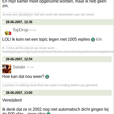
En mijn kamer moet opgeruimd worden, maar ik heb geen
zin.
__________________
Je was een glasblazer met een wolk van diamanten aan zijn mond
28-06-2007, 12:36
TopDrop
LOL! Ik kom net een topic tegen met 1005 replies
klik
__________________
♥ - I miss all the places we never went. -
heddegijdagezeetgehadmindedawerklukwoarhoedoedegijdahoedoedegijdahoe
28-06-2007, 12:54
Swlabr
Hoe kan dat nou weer?
__________________
Laziness is nothing more than the habit of resting before you get tired.
28-06-2007, 13:00
Verwijderd
Ik denk dat ze in 2002 nog niet automatisch dicht gingen bij
de 500 ofzo... geen idee