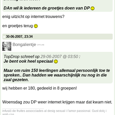
DAn wil ik iedereen de groetjes doen van DP
enig uitzicht op internet trouwens?
en groetjes terug
30-06-2007, 23:34
Bongalientje
TopDrop schreef op
29-06-2007 @ 03:50
:
Je bent ook heel speciaal
Maar om ruim 150 leerlingen allemaal persoonlijk toe te
spreken.. Dan hadden we waarschijnlijk nu nog in die
zaal gezeten.
wij hebben er 180, gedeeld in 8 groepen!
Woensdag zou DP weer internet krijgen maar dat kwam niet.
__________________
infusió de fruites assocciades al desig sexual i l'amor passional. Gust dolç i
amb cos