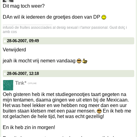
Dit mag toch weer?
DAn wil ik iedereen de groetjes doen van DP
__________________
infusió de fruites assocciades al desig sexual i l'amor passional. Gust dolç i
amb cos
28-06-2007, 09:49
Verwijderd
jeah ik mocht vrij nemen vandaag
28-06-2007, 12:18
Tink*
Oeh gisteren heb ik met studiegenootjes taart gegeten na
mijn tentamen, daarna gingen we uit eten bij de Mexicaan.
Het was heel lekker en we hebben nog meer dan een uur
buiten staan kletsen met een paar mensen.
En ik heb me
rot gelachen de hele tijd, het was echt gezellig!
En ik heb zin in morgen!