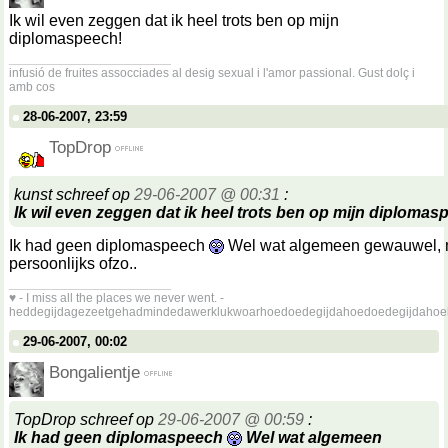
Ik wil even zeggen dat ik heel trots ben op mijn
diplomaspeech!
__________________
infusió de fruites assocciades al desig sexual i l'amor passional. Gust dolç i
amb cos
28-06-2007, 23:59
TopDrop
kunst schreef op
29-06-2007 @ 00:31
:
Ik wil even zeggen dat ik heel trots ben op mijn diplomas
Ik had geen diplomaspeech
Wel wat algemeen gewauwel, 
persoonlijks ofzo..
__________________
♥ - I miss all the places we never went. -
heddegijdagezeetgehadmindedawerklukwoarhoedoedegijdahoedoedegijdahoe
29-06-2007, 00:02
Bongalientje
TopDrop schreef op
29-06-2007 @ 00:59
:
Ik had geen diplomaspeech
Wel wat algemeen