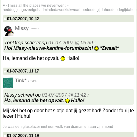
__________________
♥ - I miss all the places we never went. -
heddegijdagezeetgehadmindedawerklukwoarhoedoedegijdahoedoedegijdahoe
01-07-2007, 10:42
Missy
TopDrop schreef op
01-07-2007 @ 03:39
:
Hoi Missy-nieuwe-kantine-forumbazin!
*Zwaait*
Ha, iemand die het opvalt.
Hallo!
01-07-2007, 11:17
Tink*
Missy schreef op
01-07-2007 @ 11:42
:
Ha, iemand die het opvalt.
Hallo!
Mij viel het op door het slotje dat jij gezet had! Zonder fb-rij te
lezen! Huhu!
__________________
Je was een glasblazer met een wolk van diamanten aan zijn mond
01-07-2007, 11:19