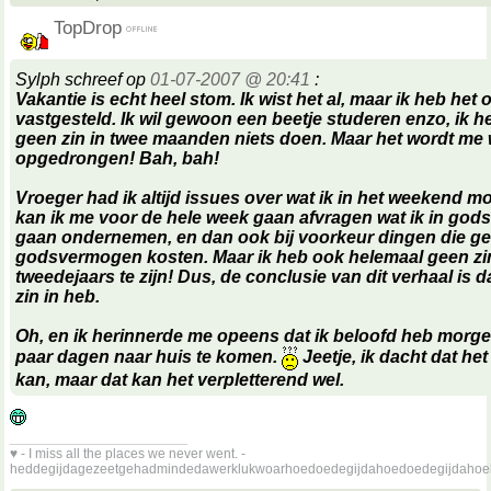
TopDrop
Sylph schreef op
01-07-2007 @ 20:41
:
Vakantie is echt heel stom. Ik wist het al, maar ik heb het
vastgesteld. Ik wil gewoon een beetje studeren enzo, ik 
geen zin in twee maanden niets doen. Maar het wordt me 
opgedrongen! Bah, bah!
Vroeger had ik altijd issues over wat ik in het weekend m
kan ik me voor de hele week gaan afvragen wat ik in go
gaan ondernemen, en dan ook bij voorkeur dingen die g
godsvermogen kosten. Maar ik heb ook helemaal geen z
tweedejaars te zijn! Dus, de conclusie van dit verhaal is d
zin in heb.
Oh, en ik herinnerde me opeens dat ik beloofd heb morg
paar dagen naar huis te komen.
Jeetje, ik dacht dat het
kan, maar dat kan het verpletterend wel.
__________________
♥ - I miss all the places we never went. -
heddegijdagezeetgehadmindedawerklukwoarhoedoedegijdahoedoedegijdahoe