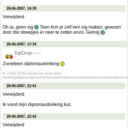
28-06-2007, 14:39
Verwijderd
Oh ja, geen sig
Toen kon je zelf een sig maken, gewoon
door die streepjes er neer te zetten enzo. Geinig
28-06-2007, 17:34
TopDrop
Zometeen diplomauitreiking
__________________
♥ - I miss all the places we never went. -
heddegijdagezeetgehadmindedawerklukwoarhoedoedegijdahoedoedegijdahoe
28-06-2007, 22:41
Verwijderd
Ik vond mijn diplomauitreiking kut.
28-06-2007, 22:42
Verwijderd