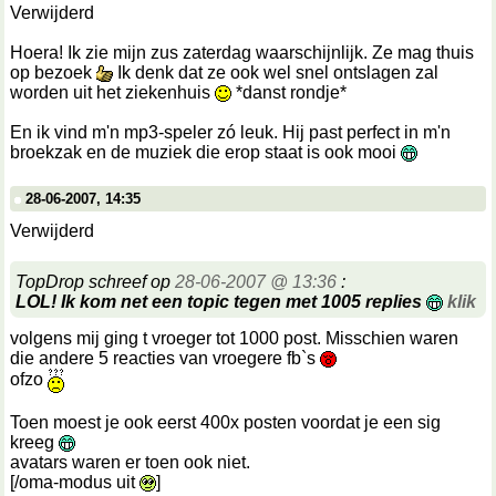
Verwijderd
Hoera! Ik zie mijn zus zaterdag waarschijnlijk. Ze mag thuis
op bezoek
Ik denk dat ze ook wel snel ontslagen zal
worden uit het ziekenhuis
*danst rondje*
En ik vind m'n mp3-speler zó leuk. Hij past perfect in m'n
broekzak en de muziek die erop staat is ook mooi
28-06-2007, 14:35
Verwijderd
TopDrop schreef op
28-06-2007 @ 13:36
:
LOL! Ik kom net een topic tegen met 1005 replies
klik
volgens mij ging t vroeger tot 1000 post. Misschien waren
die andere 5 reacties van vroegere fb`s
ofzo
Toen moest je ook eerst 400x posten voordat je een sig
kreeg
avatars waren er toen ook niet.
[/oma-modus uit
]