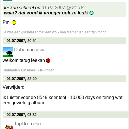
leekah schreef op
01-07-2007 @ 21:18
:
waar? dat vond ik vroeger ook zo leuk!
Pm!
__________________
Je was een glasblazer met een wolk van diamanten aan zijn mond
01-07-2007, 20:54
Daboman
welkom terug leekah
__________________
Diamanten zijn moeilijk te vinden.
01-07-2007, 22:20
Verwijderd
ik luister voor de 8549 keer tool - 10.000 days en tering wat
een geweldig album.
02-07-2007, 03:32
TopDrop