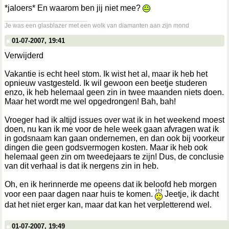
*jaloers* En waarom ben jij niet mee?
__________________
Je was een glasblazer met een wolk van diamanten aan zijn mond
01-07-2007, 19:41
Verwijderd
Vakantie is echt heel stom. Ik wist het al, maar ik heb het
opnieuw vastgesteld. Ik wil gewoon een beetje studeren
enzo, ik heb helemaal geen zin in twee maanden niets doen.
Maar het wordt me wel opgedrongen! Bah, bah!
Vroeger had ik altijd issues over wat ik in het weekend moest
doen, nu kan ik me voor de hele week gaan afvragen wat ik
in godsnaam kan gaan ondernemen, en dan ook bij voorkeur
dingen die geen godsvermogen kosten. Maar ik heb ook
helemaal geen zin om tweedejaars te zijn! Dus, de conclusie
van dit verhaal is dat ik nergens zin in heb.
Oh, en ik herinnerde me opeens dat ik beloofd heb morgen
voor een paar dagen naar huis te komen.
Jeetje, ik dacht
dat het niet erger kan, maar dat kan het verpletterend wel.
01-07-2007, 19:49