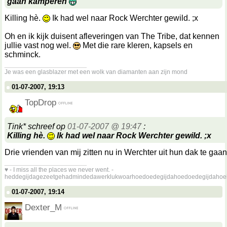
gaan kamperen
Killing hè.
Ik had wel naar Rock Werchter gewild. ;x
Oh en ik kijk duisent afleveringen van The Tribe, dat kennen
jullie vast nog wel.
Met die rare kleren, kapsels en
schminck.
__________________
Je was een glasblazer met een wolk van diamanten aan zijn mond
01-07-2007, 19:13
TopDrop
Tink* schreef op
01-07-2007 @ 19:47
:
Killing hè.
Ik had wel naar Rock Werchter gewild. ;x
Drie vrienden van mij zitten nu in Werchter uit hun dak te gaa
__________________
♥ - I miss all the places we never went. -
heddegijdagezeetgehadmindedawerklukwoarhoedoedegijdahoedoedegijdahoe
01-07-2007, 19:14
Dexter_M