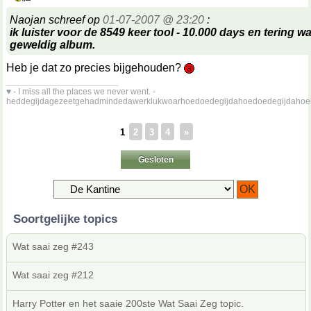
Naojan schreef op
01-07-2007 @ 23:20
:
ik luister voor de 8549 keer tool - 10.000 days en tering w
geweldig album.
Heb je dat zo precies bijgehouden?
__________________
♥ - I miss all the places we never went. -
heddegijdagezeetgehadmindedawerklukwoarhoedoedegijdahoedoedegijdahoe
1
2
3
4
»
Gesloten
Soortgelijke topics
Wat saai zeg #243
Wat saai zeg #212
Harry Potter en het saaie 200ste Wat Saai Zeg topic.