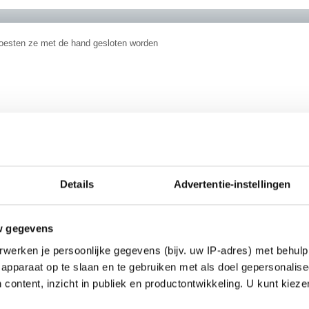
moesten ze met de hand gesloten worden
eb een tentamen gehaald.
Details
Advertentie-instellingen
b een ander tentamen niet gehaald.
________
 demographic
w gegevens
werken je persoonlijke gegevens (bijv. uw IP-adres) met behulp
apparaat op te slaan en te gebruiken met als doel gepersonalise
 content, inzicht in publiek en productontwikkeling. U kunt kiez
e mijn zus zaterdag waarschijnlijk. Ze mag thuis op bezoek
Ik denk dat ze