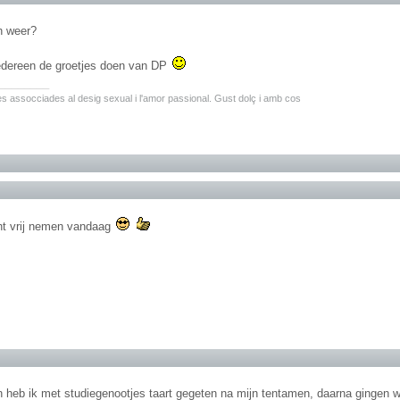
h weer?
iedereen de groetjes doen van DP
________
ites assocciades al desig sexual i l'amor passional. Gust dolç i amb cos
ht vrij nemen vandaag
n heb ik met studiegenootjes taart gegeten na mijn tentamen, daarna gingen w