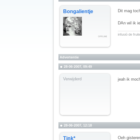
Dit mag toc
Bongalientje
DAn wil ik 
__________
infusió de fru
Advertentie
28-06-2007, 09:49
Verwijderd
jeah ik moc
28-06-2007, 12:18
Oeh gistere
Tink*