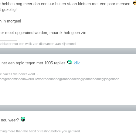
e hebben nog meer dan een uur buiten staan kletsen met een paar mensen.
 gezellig!
n in morgen!
er moet opgeruimd worden, maar ik heb geen zin.
________
asblazer met een wolk van diamanten aan zijn mond
 net een topic tegen met 1005 replies
klik
________
the places we never went. -
zeetgehadmindedawerklukwoarhoedoedegijdahoedoedegijdahoeheddegijdagedoan
t nou weer?
________
hing more than the habit of resting before you get tired.