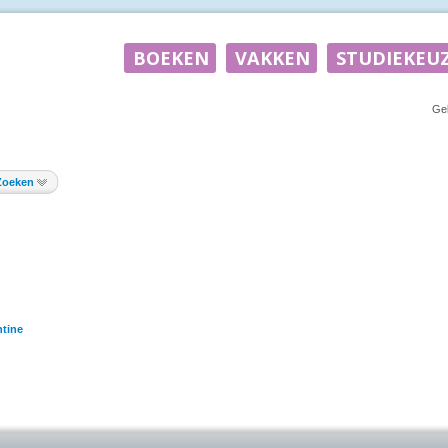
Ge
Zoeken
tine