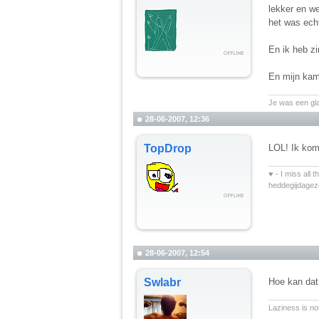
lekker en w
het was echt
En ik heb zi
En mijn kam
__________
Je was een gl
28-06-2007, 12:36
TopDrop
LOL! Ik kom
__________
♥ - I miss all 
heddegijdage
28-06-2007, 12:54
Swlabr
Hoe kan da
__________
Laziness is not