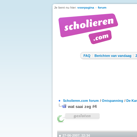
Je bent nu hier:
voorpagina
»
forum
FAQ
Berichten van vandaag
Scholieren.com forum
/
Ontspanning
/
De Kan
wat saai zeg #4
27-06-2007, 22:34