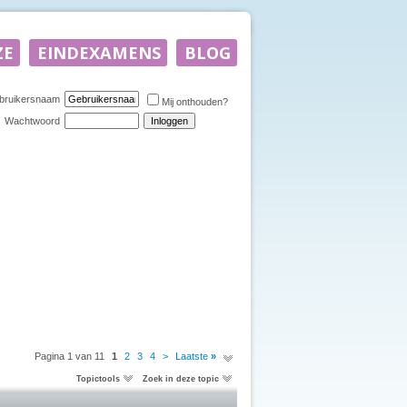
bruikersnaam
Mij onthouden?
Wachtwoord
Pagina 1 van 11
1
2
3
4
>
Laatste
»
Topictools
Zoek in deze topic