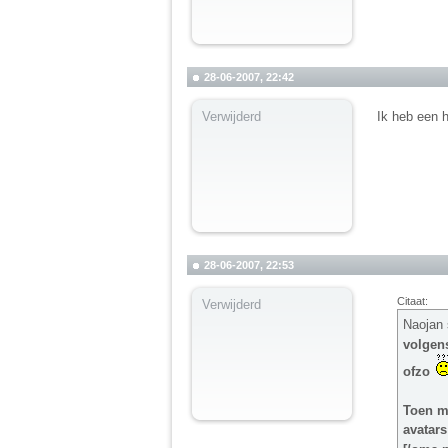
28-06-2007, 22:42
Verwijderd
Ik heb een h
28-06-2007, 22:53
Citaat:
Verwijderd
Naojan 
volgens
ofzo
Toen mo
avatars