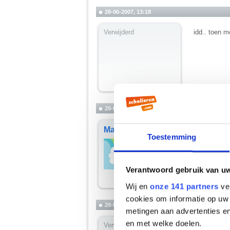
28-06-2007, 13:18
Verwijderd
idd.. toen 
28-06-2007, 14:23
Martiño
Hoera! Ik h
Toestemming
Shit! Ik he
__________
you're not my
Verantwoord gebruik van u
Wij en
onze 141 partners
ver
cookies om informatie op uw 
28-06-2007, 14:30
metingen aan advertenties en
en met welke doelen.
Verwijderd
Hoera! Ik zi