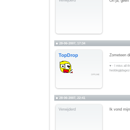
Verwijderd
Oh ja, geen
28-06-2007, 17:34
TopDrop
Zometeen di
__________
♥ - I miss all 
heddegijdage
28-06-2007, 22:41
Verwijderd
Ik vond mijn