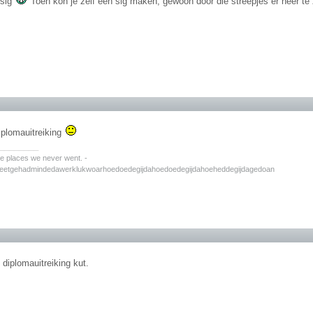
 sig
Toen kon je zelf een sig maken, gewoon door die streepjes er neer te
plomauitreiking
________
the places we never went. -
zeetgehadmindedawerklukwoarhoedoedegijdahoedoedegijdahoeheddegijdagedoan
 diplomauitreiking kut.