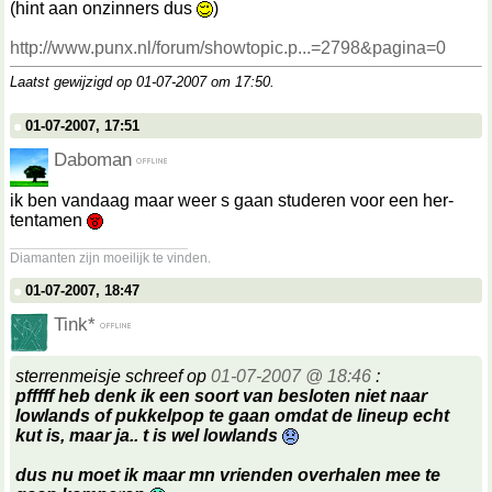
(hint aan onzinners dus
)
http://www.punx.nl/forum/showtopic.p...=2798&pagina=0
Laatst gewijzigd op 01-07-2007 om
17:50
.
01-07-2007, 17:51
Daboman
ik ben vandaag maar weer s gaan studeren voor een her-
tentamen
__________________
Diamanten zijn moeilijk te vinden.
01-07-2007, 18:47
Tink*
sterrenmeisje schreef op
01-07-2007 @ 18:46
:
pfffff heb denk ik een soort van besloten niet naar
lowlands of pukkelpop te gaan omdat de lineup echt
kut is, maar ja.. t is wel lowlands
dus nu moet ik maar mn vrienden overhalen mee te