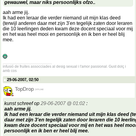
gewauwel, maar niks persoonlijks ofzo..
aah arme jij.
Ik had een leraar die verder niemand uit mijn klas deed
(terwijl anderen daar met zijn 3'en tegelijk zaten door leraren
die 10 leerlingen deden kwam deze docent speciaal voor mij
en het was heel mooi en persoonlijk en ik ben er heel blij
mee.
__________________
infusió de fruites assocciades al desig sexual i l'amor passional. Gust dolç i
amb cos
29-06-2007, 02:50
TopDrop
kunst schreef op
29-06-2007 @ 01:02
:
aah arme jij.
Ik had een leraar die verder niemand uit mijn klas deed (t
daar met zijn 3'en tegelijk zaten door leraren die 10 leerl
kwam deze docent speciaal voor mij en het was heel moo
persoonlijk en ik ben er heel blij mee.