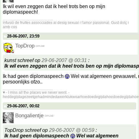
Ik wil even zeggen dat ik heel trots ben op mijn
diplomaspeech!
__________________
infusió de fruites assocciades al desig sexual i l'amor passional. Gust dolç i
amb cos
28-06-2007, 23:59
TopDrop
kunst schreef op
29-06-2007 @ 00:31
:
Ik wil even zeggen dat ik heel trots ben op mijn diplomas
Ik had geen diplomaspeech
Wel wat algemeen gewauwel, 
persoonlijks ofzo..
__________________
♥ - I miss all the places we never went. -
heddegijdagezeetgehadmindedawerklukwoarhoedoedegijdahoedoedegijdahoe
29-06-2007, 00:02
Bongalientje
TopDrop schreef op
29-06-2007 @ 00:59
:
Ik had geen diplomaspeech
Wel wat algemeen