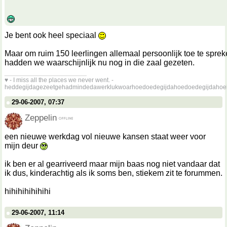
Je bent ook heel speciaal
Maar om ruim 150 leerlingen allemaal persoonlijk toe te sprek
hadden we waarschijnlijk nu nog in die zaal gezeten.
__________________
♥ - I miss all the places we never went. -
heddegijdagezeetgehadmindedawerklukwoarhoedoedegijdahoedoedegijdahoe
29-06-2007, 07:37
Zeppelin
een nieuwe werkdag vol nieuwe kansen staat weer voor
mijn deur
ik ben er al gearriveerd maar mijn baas nog niet vandaar dat
ik dus, kinderachtig als ik soms ben, stiekem zit te forummen.
hihihihihihihi
29-06-2007, 11:14