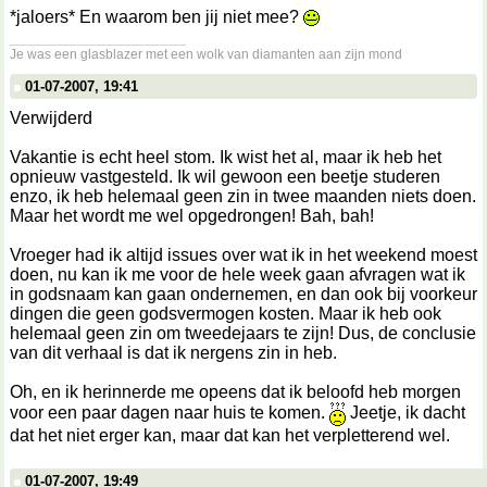
*jaloers* En waarom ben jij niet mee?
__________________
Je was een glasblazer met een wolk van diamanten aan zijn mond
01-07-2007, 19:41
Verwijderd
Vakantie is echt heel stom. Ik wist het al, maar ik heb het
opnieuw vastgesteld. Ik wil gewoon een beetje studeren
enzo, ik heb helemaal geen zin in twee maanden niets doen.
Maar het wordt me wel opgedrongen! Bah, bah!
Vroeger had ik altijd issues over wat ik in het weekend moest
doen, nu kan ik me voor de hele week gaan afvragen wat ik
in godsnaam kan gaan ondernemen, en dan ook bij voorkeur
dingen die geen godsvermogen kosten. Maar ik heb ook
helemaal geen zin om tweedejaars te zijn! Dus, de conclusie
van dit verhaal is dat ik nergens zin in heb.
Oh, en ik herinnerde me opeens dat ik beloofd heb morgen
voor een paar dagen naar huis te komen.
Jeetje, ik dacht
dat het niet erger kan, maar dat kan het verpletterend wel.
01-07-2007, 19:49