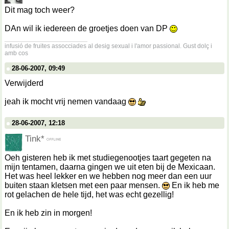
Dit mag toch weer?
DAn wil ik iedereen de groetjes doen van DP
__________________
infusió de fruites assocciades al desig sexual i l'amor passional. Gust dolç i
amb cos
28-06-2007, 09:49
Verwijderd
jeah ik mocht vrij nemen vandaag
28-06-2007, 12:18
Tink*
Oeh gisteren heb ik met studiegenootjes taart gegeten na
mijn tentamen, daarna gingen we uit eten bij de Mexicaan.
Het was heel lekker en we hebben nog meer dan een uur
buiten staan kletsen met een paar mensen.
En ik heb me
rot gelachen de hele tijd, het was echt gezellig!
En ik heb zin in morgen!