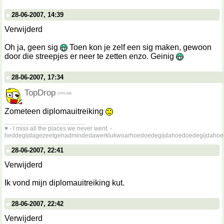
28-06-2007, 14:39
Verwijderd
Oh ja, geen sig
Toen kon je zelf een sig maken, gewoon
door die streepjes er neer te zetten enzo. Geinig
28-06-2007, 17:34
TopDrop
Zometeen diplomauitreiking
__________________
♥ - I miss all the places we never went. -
heddegijdagezeetgehadmindedawerklukwoarhoedoedegijdahoedoedegijdahoe
28-06-2007, 22:41
Verwijderd
Ik vond mijn diplomauitreiking kut.
28-06-2007, 22:42
Verwijderd