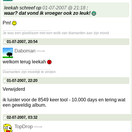
leekah schreef op
01-07-2007 @ 21:18
:
waar? dat vond ik vroeger ook zo leuk!
Pm!
__________________
Je was een glasblazer met een wolk van diamanten aan zijn mond
01-07-2007, 20:54
Daboman
welkom terug leekah
__________________
Diamanten zijn moeilijk te vinden.
01-07-2007, 22:20
Verwijderd
ik luister voor de 8549 keer tool - 10.000 days en tering wat
een geweldig album.
02-07-2007, 03:32
TopDrop