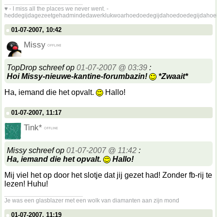
__________________
♥ - I miss all the places we never went. -
heddegijdagezeetgehadmindedawerklukwoarhoedoedegijdahoedoedegijdahoe
01-07-2007, 10:42
Missy
TopDrop schreef op
01-07-2007 @ 03:39
:
Hoi Missy-nieuwe-kantine-forumbazin!
*Zwaait*
Ha, iemand die het opvalt.
Hallo!
01-07-2007, 11:17
Tink*
Missy schreef op
01-07-2007 @ 11:42
:
Ha, iemand die het opvalt.
Hallo!
Mij viel het op door het slotje dat jij gezet had! Zonder fb-rij te
lezen! Huhu!
__________________
Je was een glasblazer met een wolk van diamanten aan zijn mond
01-07-2007, 11:19