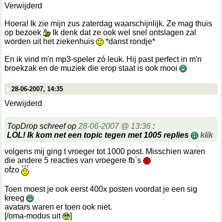
Verwijderd
Hoera! Ik zie mijn zus zaterdag waarschijnlijk. Ze mag thuis
op bezoek
Ik denk dat ze ook wel snel ontslagen zal
worden uit het ziekenhuis
*danst rondje*
En ik vind m'n mp3-speler zó leuk. Hij past perfect in m'n
broekzak en de muziek die erop staat is ook mooi
28-06-2007, 14:35
Verwijderd
TopDrop schreef op
28-06-2007 @ 13:36
:
LOL! Ik kom net een topic tegen met 1005 replies
klik
volgens mij ging t vroeger tot 1000 post. Misschien waren
die andere 5 reacties van vroegere fb`s
ofzo
Toen moest je ook eerst 400x posten voordat je een sig
kreeg
avatars waren er toen ook niet.
[/oma-modus uit
]