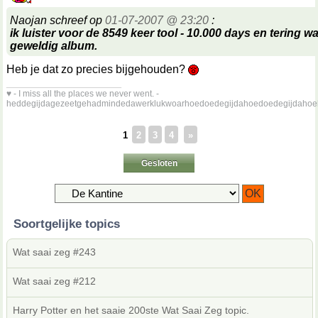
Naojan schreef op
01-07-2007 @ 23:20
:
ik luister voor de 8549 keer tool - 10.000 days en tering w
geweldig album.
Heb je dat zo precies bijgehouden?
__________________
♥ - I miss all the places we never went. -
heddegijdagezeetgehadmindedawerklukwoarhoedoedegijdahoedoedegijdahoe
1
2
3
4
»
Gesloten
Soortgelijke topics
Wat saai zeg #243
Wat saai zeg #212
Harry Potter en het saaie 200ste Wat Saai Zeg topic.