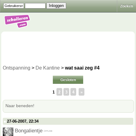
Zoeken
Ontspanning
>
De Kantine
>
wat saai zeg #4
Gesloten
1
2
3
4
»
Naar beneden!
27-06-2007, 22:34
Bongalientje