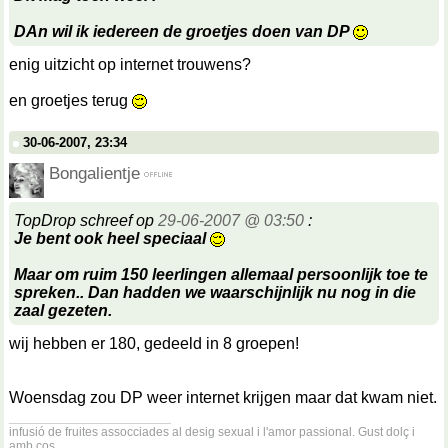
DAn wil ik iedereen de groetjes doen van DP
enig uitzicht op internet trouwens?
en groetjes terug
30-06-2007, 23:34
Bongalientje
TopDrop schreef op
29-06-2007 @ 03:50
:
Je bent ook heel speciaal
Maar om ruim 150 leerlingen allemaal persoonlijk toe te
spreken.. Dan hadden we waarschijnlijk nu nog in die
zaal gezeten.
wij hebben er 180, gedeeld in 8 groepen!
Woensdag zou DP weer internet krijgen maar dat kwam niet.
__________________
infusió de fruites assocciades al desig sexual i l'amor passional. Gust dolç i
amb cos