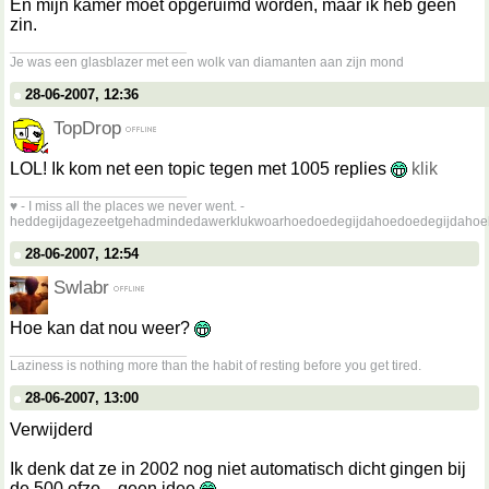
En mijn kamer moet opgeruimd worden, maar ik heb geen
zin.
__________________
Je was een glasblazer met een wolk van diamanten aan zijn mond
28-06-2007, 12:36
TopDrop
LOL! Ik kom net een topic tegen met 1005 replies
klik
__________________
♥ - I miss all the places we never went. -
heddegijdagezeetgehadmindedawerklukwoarhoedoedegijdahoedoedegijdahoe
28-06-2007, 12:54
Swlabr
Hoe kan dat nou weer?
__________________
Laziness is nothing more than the habit of resting before you get tired.
28-06-2007, 13:00
Verwijderd
Ik denk dat ze in 2002 nog niet automatisch dicht gingen bij
de 500 ofzo... geen idee