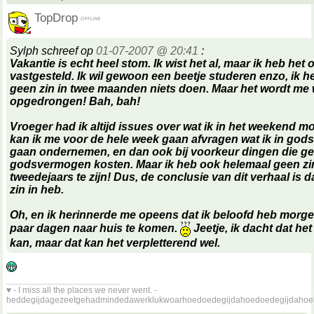
TopDrop
Sylph schreef op
01-07-2007 @ 20:41
:
Vakantie is echt heel stom. Ik wist het al, maar ik heb het
vastgesteld. Ik wil gewoon een beetje studeren enzo, ik 
geen zin in twee maanden niets doen. Maar het wordt me 
opgedrongen! Bah, bah!
Vroeger had ik altijd issues over wat ik in het weekend m
kan ik me voor de hele week gaan afvragen wat ik in go
gaan ondernemen, en dan ook bij voorkeur dingen die g
godsvermogen kosten. Maar ik heb ook helemaal geen z
tweedejaars te zijn! Dus, de conclusie van dit verhaal is d
zin in heb.
Oh, en ik herinnerde me opeens dat ik beloofd heb morg
paar dagen naar huis te komen.
Jeetje, ik dacht dat het
kan, maar dat kan het verpletterend wel.
__________________
♥ - I miss all the places we never went. -
heddegijdagezeetgehadmindedawerklukwoarhoedoedegijdahoedoedegijdahoe