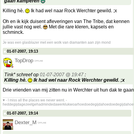
gaan kamperen
Killing hè.
Ik had wel naar Rock Werchter gewild. ;x
Oh en ik kijk duisent afleveringen van The Tribe, dat kennen
jullie vast nog wel.
Met die rare kleren, kapsels en
schminck.
__________________
Je was een glasblazer met een wolk van diamanten aan zijn mond
01-07-2007, 19:13
TopDrop
Tink* schreef op
01-07-2007 @ 19:47
:
Killing hè.
Ik had wel naar Rock Werchter gewild. ;x
Drie vrienden van mij zitten nu in Werchter uit hun dak te gaa
__________________
♥ - I miss all the places we never went. -
heddegijdagezeetgehadmindedawerklukwoarhoedoedegijdahoedoedegijdahoe
01-07-2007, 19:14
Dexter_M