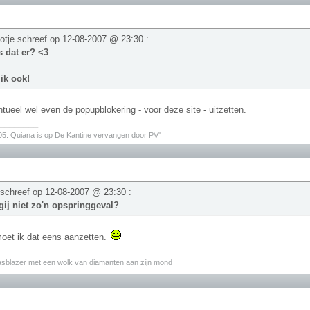
otje schreef op
12-08-2007 @ 23:30
:
 dat er? <3
 ik ook!
tueel wel even de popupblokering - voor deze site - uitzetten.
________
05: Quiana is op De Kantine vervangen door PV"
 schreef op
12-08-2007 @ 23:30
:
ij niet zo'n opspringgeval?
oet ik dat eens aanzetten.
________
asblazer met een wolk van diamanten aan zijn mond