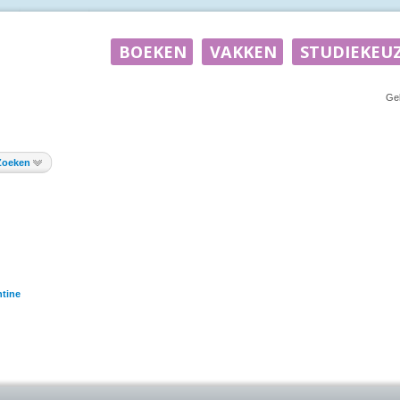
Ge
Zoeken
tine