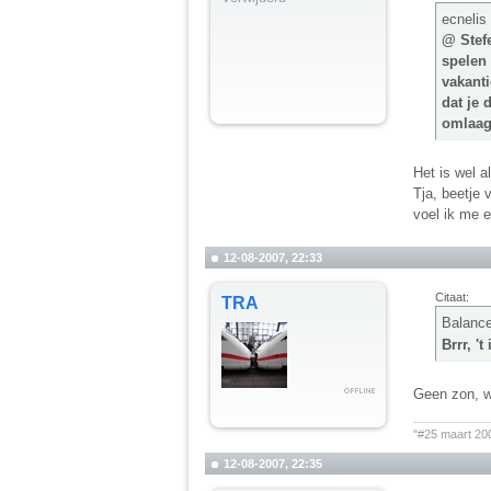
ecnelis
@ Stefe
spelen 
vakanti
dat je 
omlaa
Het is wel a
Tja, beetje 
voel ik me er
12-08-2007, 22:33
Citaat:
TRA
Balanc
Brrr, '
Geen zon, wa
__________
"#25 maart 20
12-08-2007, 22:35