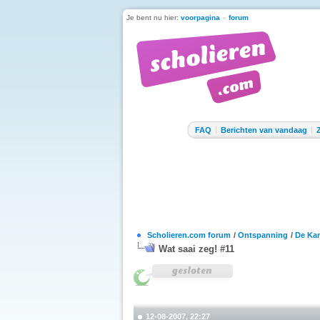
Je bent nu hier:
voorpagina
»
forum
FAQ
Berichten van vandaag
Scholieren.com forum
/
Ontspanning
/
De Kan
Wat saai zeg! #11
12-08-2007, 22:27