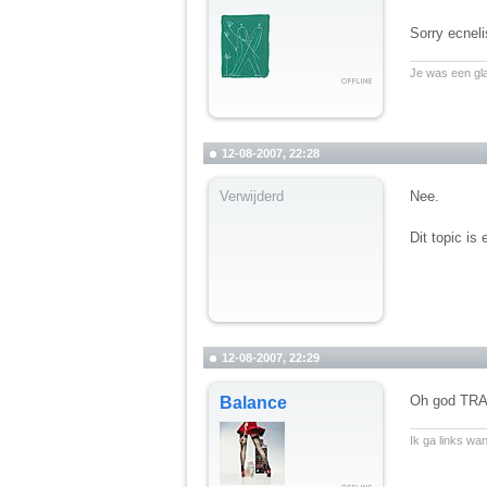
Sorry ecneli
__________
Je was een gl
12-08-2007, 22:28
Verwijderd
Nee.
Dit topic is
12-08-2007, 22:29
Oh god TRA..
Balance
__________
Ik ga links wa