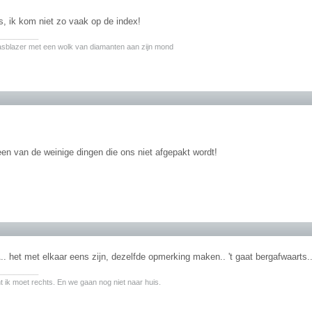
s, ik kom niet zo vaak op de index!
________
asblazer met een wolk van diamanten aan zijn mond
 een van de weinige dingen die ons niet afgepakt wordt!
 het met elkaar eens zijn, dezelfde opmerking maken.. 't gaat bergafwaarts.
________
nt ik moet rechts. En we gaan nog niet naar huis.