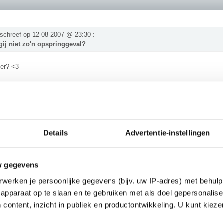
 schreef op
12-08-2007 @ 23:30
:
ij niet zo'n opspringgeval?
 er? <3
ok!
Details
Advertentie-instellingen
e schreef op
12-08-2007 @ 23:29
:
TRA.. het met elkaar eens zijn, dezelfde opmerking maken.. 't gaat berg
w gegevens
s?
werken je persoonlijke gegevens (bijv. uw IP-adres) met behulp
zo de Marianentrog in, het diepste punt ligt daar op -11.035m.
apparaat op te slaan en te gebruiken met als doel gepersonalise
________
 content, inzicht in publiek en productontwikkeling. U kunt kiez
05: Quiana is op De Kantine vervangen door PV"