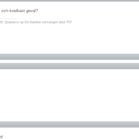
k zo'n koelkast geval?
________
05: Quiana is op De Kantine vervangen door PV"
et.