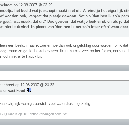
 schreef op
12-08-2007 @ 23:29
:
nootje: het beeld wat je schept maakt niet uit. Al vind je het eigenlijk s
of wat dan ook, vergeet dat plaatje gewoon. Net als 'dan ben ik zo'n pe
e gaat', wat maakt dat uit? Doe gewoon dat wat je leuk vind, en als je da
dat niet leuk vind. In plaats van 'dan ben ik net zo'n loser ofzo' want daa
g
lleen een beeld, maar ik zou er hoe dan ook ongelukkig door worden, of ik dat
vaag, maar zo ga ik dat wel ervaren. Ik zit nu bijv veel op het forum, dat vind
 toch niet al te happy bij.
e schreef op
12-08-2007 @ 23:32
:
t is er vast koud
arschijnlijk weinig zuurstof, veel waterdruk... gezellig.
________
05: Quiana is op De Kantine vervangen door PV"