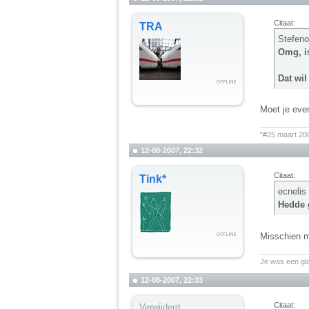
Citaat:
TRA
Stefeno
Omg, is
Dat wil
Moet je even
__________
"#25 maart 20
12-08-2007, 22:32
Citaat:
Tink*
ecnelis
Hedde g
Misschien m
__________
Je was een gl
12-08-2007, 22:33
Citaat:
Verwijderd