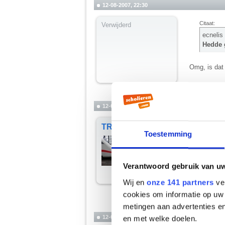
12-08-2007, 22:30
Citaat:
Verwijderd
ecnelis
Hedde g
Omg, is dat
Dat wil ik o
12-08-2007, 22:31
Citaat:
TRA
Toestemming
Balanc
Oh god 
Verantwoord gebruik van u
Bergafwaart
Wij en
onze 141 partners
ver
We denderen 
cookies om informatie op uw 
__________
metingen aan advertenties en
"#25 maart 20
12-08-2007, 22:31
en met welke doelen.