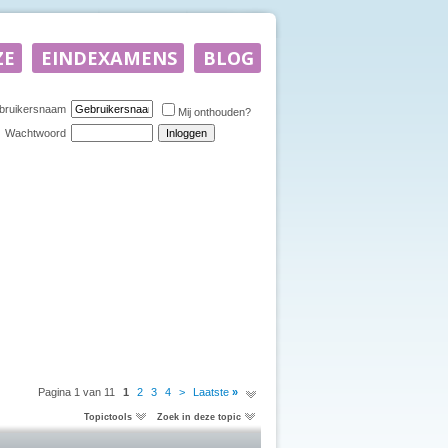
bruikersnaam
Mij onthouden?
Wachtwoord
Pagina 1 van 11
1
2
3
4
>
Laatste
»
Topictools
Zoek in deze topic