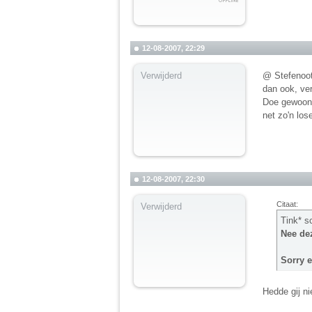
12-08-2007, 22:29
Verwijderd
@ Stefenootj
dan ook, ver
Doe gewoon d
net zo'n los
12-08-2007, 22:30
Citaat:
Verwijderd
Tink* s
Nee dez
Sorry e
Hedde gij ni