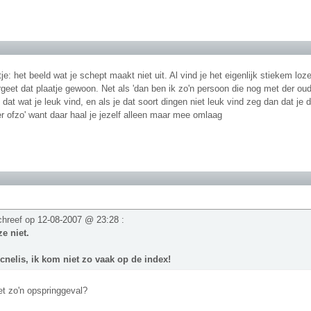
e: het beeld wat je schept maakt niet uit. Al vind je het eigenlijk stiekem lo
geet dat plaatje gewoon. Net als 'dan ben ik zo'n persoon die nog met der oud
at wat je leuk vind, en als je dat soort dingen niet leuk vind zeg dan dat je da
er ofzo' want daar haal je jezelf alleen maar mee omlaag
chreef op
12-08-2007 @ 23:28
:
e niet.
cnelis, ik kom niet zo vaak op de index!
et zo'n opspringgeval?