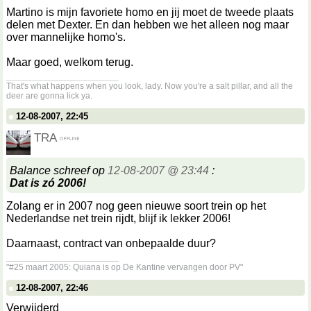
Martino is mijn favoriete homo en jij moet de tweede plaats
delen met Dexter. En dan hebben we het alleen nog maar
over mannelijke homo's.
Maar goed, welkom terug.
__________________
That's what happens when you look, lady. Now you're a salt pillar, and all the
deer are gonna lick ya.
12-08-2007, 22:45
TRA
Balance schreef op
12-08-2007 @ 23:44
:
Dat is zó 2006!
Zolang er in 2007 nog geen nieuwe soort trein op het
Nederlandse net trein rijdt, blijf ik lekker 2006!
Daarnaast, contract van onbepaalde duur?
__________________
"#25 maart 2005: Quiana is op De Kantine vervangen door PV"
12-08-2007, 22:46
Verwijderd