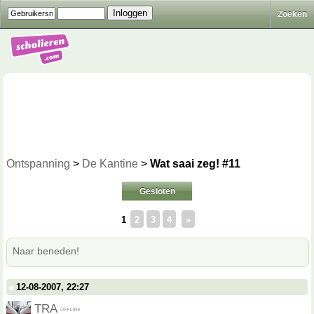
Zoeken
Ontspanning
>
De Kantine
>
Wat saai zeg! #11
Gesloten
1
2
3
4
»
Naar beneden!
12-08-2007, 22:27
TRA