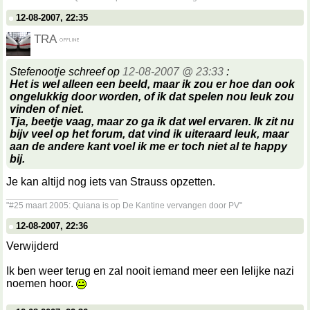
12-08-2007, 22:35
TRA
Stefenootje schreef op
12-08-2007 @ 23:33
:
Het is wel alleen een beeld, maar ik zou er hoe dan ook
ongelukkig door worden, of ik dat spelen nou leuk zou
vinden of niet.
Tja, beetje vaag, maar zo ga ik dat wel ervaren. Ik zit nu
bijv veel op het forum, dat vind ik uiteraard leuk, maar
aan de andere kant voel ik me er toch niet al te happy
bij.
Je kan altijd nog iets van Strauss opzetten.
__________________
"#25 maart 2005: Quiana is op De Kantine vervangen door PV"
12-08-2007, 22:36
Verwijderd
Ik ben weer terug en zal nooit iemand meer een lelijke nazi
noemen hoor.