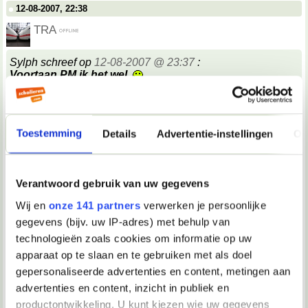
12-08-2007, 22:38
TRA
Sylph schreef op
12-08-2007 @ 23:37
:
Voortaan PM ik het wel.
__________________
"#25 maart 2005: Quiana is op De Kantine vervangen door PV"
Toestemming
Details
Advertentie-instellingen
Ov
12-08-2007, 22:38
Tink*
Verantwoord gebruik van uw gegevens
Stefenootje, je moet niet zoveel nadenken over wat andere
mensen misschien wel niet zouden kunnen denken.
Dat
Wij en
onze 141 partners
verwerken je persoonlijke
is alleen maar vermoeiend. Gewoon doen wat jij wilt en
gegevens (bijv. uw IP-adres) met behulp van
/caren wat anderen denken!
__________________
technologieën zoals cookies om informatie op uw
Je was een glasblazer met een wolk van diamanten aan zijn mond
apparaat op te slaan en te gebruiken met als doel
12-08-2007, 22:38
gepersonaliseerde advertenties en content, metingen aan
advertenties en content, inzicht in publiek en
TRA
productontwikkeling. U kunt kiezen wie uw gegevens