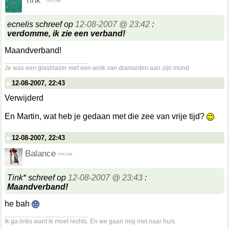
Tink*
ecnelis schreef op
12-08-2007 @ 23:42
:
verdomme, ik zie een verband!
Maandverband!
__________________
Je was een glasblazer met een wolk van diamanten aan zijn mond
12-08-2007, 22:43
Verwijderd
En Martin, wat heb je gedaan met die zee van vrije tijd?
12-08-2007, 22:43
Balance
Tink* schreef op
12-08-2007 @ 23:43
:
Maandverband!
he bah
__________________
Ik ga links want ik moet rechts. En we gaan nog niet naar huis.