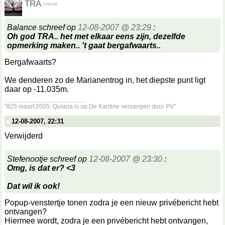
TRA
Balance schreef op
12-08-2007 @ 23:29
:
Oh god TRA.. het met elkaar eens zijn, dezelfde
opmerking maken.. 't gaat bergafwaarts..
Bergafwaarts?
We denderen zo de Marianentrog in, het diepste punt ligt
daar op -11.035m.
__________________
"#25 maart 2005: Quiana is op De Kantine vervangen door PV"
12-08-2007, 22:31
Verwijderd
Stefenootje schreef op
12-08-2007 @ 23:30
:
Omg, is dat er? <3
Dat wil ik ook!
Popup-venstertje tonen zodra je een nieuw privébericht hebt
ontvangen?
Hiermee wordt, zodra je een privébericht hebt ontvangen,