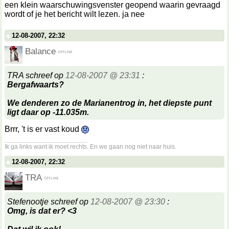
een klein waarschuwingsvenster geopend waarin gevraagd
wordt of je het bericht wilt lezen. ja nee
12-08-2007, 22:32
Balance
TRA schreef op
12-08-2007 @ 23:31
:
Bergafwaarts?
We denderen zo de Marianentrog in, het diepste punt
ligt daar op -11.035m.
Brrr, 't is er vast koud
__________________
Ik ga links want ik moet rechts. En we gaan nog niet naar huis.
12-08-2007, 22:32
TRA
Stefenootje schreef op
12-08-2007 @ 23:30
:
Omg, is dat er? <3