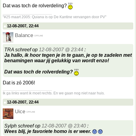
Dat was toch de rolverdeling?
__________________
"#25 maart 2005: Quiana is op De Kantine vervangen door PV"
12-08-2007, 22:44
Balance
TRA schreef op
12-08-2007 @ 23:44
:
Ja hallo, ik hoor tegen je in te gaan, je op te zadelen met
benamingen waar jij gelukkig van wordt enzo!
Dat was toch de rolverdeling?
Dat is zó 2006!
__________________
Ik ga links want ik moet rechts. En we gaan nog niet naar huis.
12-08-2007, 22:44
Uice
Sylph schreef op
12-08-2007 @ 23:40
:
Wees blij, je favoriete homo is er weer.