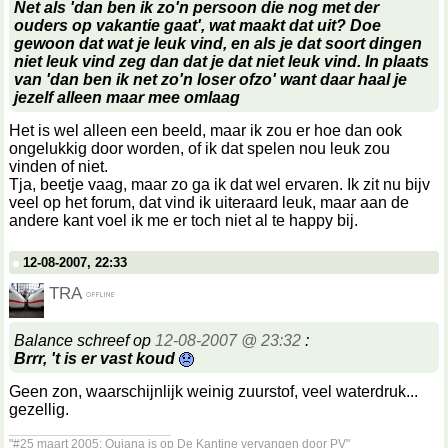
Net als 'dan ben ik zo'n persoon die nog met der
ouders op vakantie gaat', wat maakt dat uit? Doe
gewoon dat wat je leuk vind, en als je dat soort dingen
niet leuk vind zeg dan dat je dat niet leuk vind. In plaats
van 'dan ben ik net zo'n loser ofzo' want daar haal je
jezelf alleen maar mee omlaag
Het is wel alleen een beeld, maar ik zou er hoe dan ook
ongelukkig door worden, of ik dat spelen nou leuk zou
vinden of niet.
Tja, beetje vaag, maar zo ga ik dat wel ervaren. Ik zit nu bijv
veel op het forum, dat vind ik uiteraard leuk, maar aan de
andere kant voel ik me er toch niet al te happy bij.
12-08-2007, 22:33
TRA
Balance schreef op
12-08-2007 @ 23:32
:
Brrr, 't is er vast koud
Geen zon, waarschijnlijk weinig zuurstof, veel waterdruk...
gezellig.
__________________
"#25 maart 2005: Quiana is op De Kantine vervangen door PV"