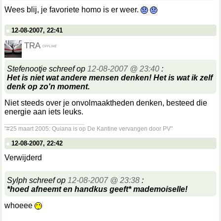
Wees blij, je favoriete homo is er weer.
12-08-2007, 22:41
TRA
Stefenootje schreef op
12-08-2007 @ 23:40
:
Het is niet wat andere mensen denken! Het is wat ik zelf
denk op zo'n moment.
Niet steeds over je onvolmaaktheden denken, besteed die
energie aan iets leuks.
__________________
"#25 maart 2005: Quiana is op De Kantine vervangen door PV"
12-08-2007, 22:42
Verwijderd
Sylph schreef op
12-08-2007 @ 23:38
:
*hoed afneemt en handkus geeft* mademoiselle!
whoeee