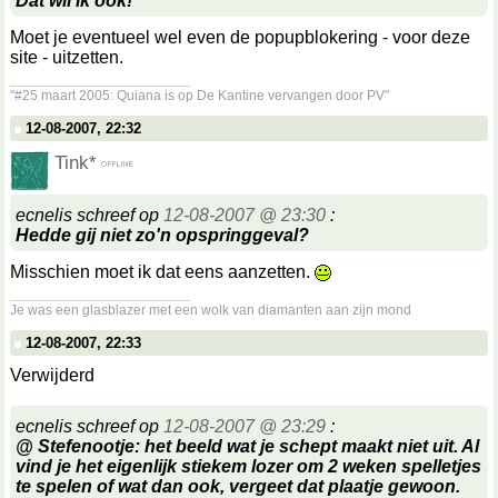
Dat wil ik ook!
Moet je eventueel wel even de popupblokering - voor deze
site - uitzetten.
__________________
"#25 maart 2005: Quiana is op De Kantine vervangen door PV"
12-08-2007, 22:32
Tink*
ecnelis schreef op
12-08-2007 @ 23:30
:
Hedde gij niet zo'n opspringgeval?
Misschien moet ik dat eens aanzetten.
__________________
Je was een glasblazer met een wolk van diamanten aan zijn mond
12-08-2007, 22:33
Verwijderd
ecnelis schreef op
12-08-2007 @ 23:29
:
@ Stefenootje: het beeld wat je schept maakt niet uit. Al
vind je het eigenlijk stiekem lozer om 2 weken spelletjes
te spelen of wat dan ook, vergeet dat plaatje gewoon.