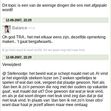
Dit topic is een van de weinige dingen die ons niet afgepakt
wordt!
12-08-2007, 22:29
Balance
Oh god TRA.. het met elkaar eens zijn, dezelfde opmerking
maken.. 't gaat bergafwaarts..
__________________
Ik ga links want ik moet rechts. En we gaan nog niet naar huis.
12-08-2007, 22:29
Verwijderd
@ Stefenootje: het beeld wat je schept maakt niet uit. Al vind
je het eigenlijk stiekem lozer om 2 weken spelletjes te
spelen of wat dan ook, vergeet dat plaatje gewoon. Net als
'dan ben ik zo'n persoon die nog met der ouders op vakantie
gaat', wat maakt dat uit? Doe gewoon dat wat je leuk vind,
en als je dat soort dingen niet leuk vind zeg dan dat je dat
niet leuk vind. In plaats van 'dan ben ik net zo'n loser ofzo'
want daar haal je jezelf alleen maar mee omlaag