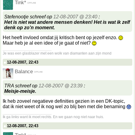
Tink*
Stefenootje schreef op
12-08-2007 @ 23:40
:
Het is niet wat andere mensen denken! Het is wat ik zelf
denk op zo'n moment.
Het heeft invloed omdat jij kritisch bent op jezelf enzo.
Maar heb je al een idee of je gaat of niet?
__________________
Je was een glasblazer met een wolk van diamanten aan zijn mond
12-08-2007, 22:43
Balance
TRA schreef op
12-08-2007 @ 23:39
:
Meisje-meisje.
Ik heb zoveel negatieve definities gezien in een DK-topic,
dat ik niet weet of ik nog wel zo blij ben met die benaming
__________________
Ik ga links want ik moet rechts. En we gaan nog niet naar huis.
12-08-2007, 22:43