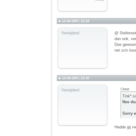
12-08-2007, 22:29
Verwijderd
@ Stefenootj
dan ook, ver
Doe gewoon d
net zo'n los
12-08-2007, 22:30
Citaat:
Verwijderd
Tink* s
Nee dez
Sorry e
Hedde gij ni