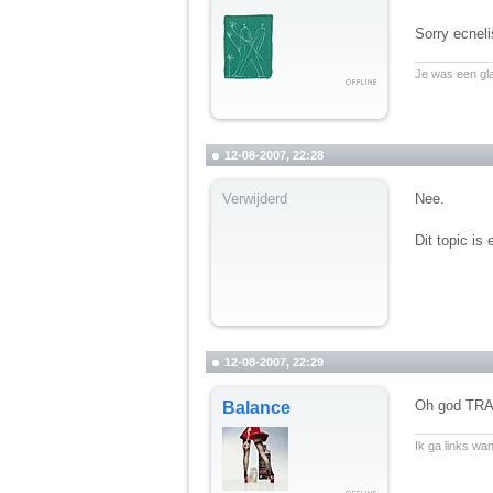
Sorry ecneli
__________
Je was een gl
12-08-2007, 22:28
Verwijderd
Nee.
Dit topic is
12-08-2007, 22:29
Oh god TRA..
Balance
__________
Ik ga links wa