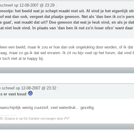
 schreef op
12-08-2007 @ 23:29
:
nootje: het beeld wat je schept maakt niet uit. Al vind je het eigenlijk s
of wat dan ook, vergeet dat plaatje gewoon. Net als 'dan ben ik zo'n pe
e gaat', wat maakt dat uit? Doe gewoon dat wat je leuk vind, en als je da
dat niet leuk vind. In plaats van 'dan ben ik net zo'n loser ofzo' want daa
g
lleen een beeld, maar ik zou er hoe dan ook ongelukkig door worden, of ik dat
vaag, maar zo ga ik dat wel ervaren. Ik zit nu bijv veel op het forum, dat vind
 toch niet al te happy bij.
e schreef op
12-08-2007 @ 23:32
:
t is er vast koud
arschijnlijk weinig zuurstof, veel waterdruk... gezellig.
________
05: Quiana is op De Kantine vervangen door PV"