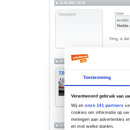
12-08-2007, 22:30
Citaat:
Verwijderd
ecnelis
Hedde g
Omg, is dat
Dat wil ik o
12-08-2007, 22:31
Citaat:
TRA
Toestemming
Balanc
Oh god 
Verantwoord gebruik van u
Bergafwaart
Wij en
onze 141 partners
ver
We denderen 
cookies om informatie op uw 
__________
metingen aan advertenties en
"#25 maart 20
12-08-2007, 22:31
en met welke doelen.