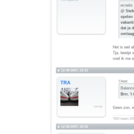
ecnelis
@ Stefe
spelen 
vakanti
dat je 
omlaa
Het is wel a
Tja, beetje 
voel ik me er
12-08-2007, 22:33
Citaat:
TRA
Balanc
Brrr, '
Geen zon, wa
__________
"#25 maart 20
12-08-2007, 22:35