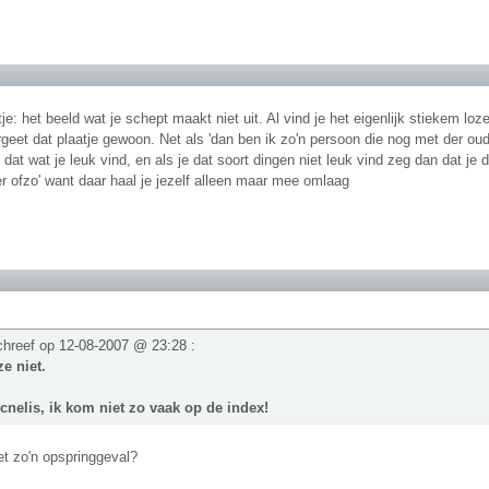
e: het beeld wat je schept maakt niet uit. Al vind je het eigenlijk stiekem lo
geet dat plaatje gewoon. Net als 'dan ben ik zo'n persoon die nog met der oud
at wat je leuk vind, en als je dat soort dingen niet leuk vind zeg dan dat je da
er ofzo' want daar haal je jezelf alleen maar mee omlaag
chreef op
12-08-2007 @ 23:28
:
e niet.
cnelis, ik kom niet zo vaak op de index!
et zo'n opspringgeval?