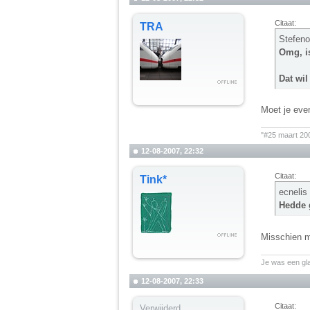
Citaat:
TRA
Stefeno
Omg, is
Dat wil
Moet je even
__________
"#25 maart 20
12-08-2007, 22:32
Citaat:
Tink*
ecnelis
Hedde g
Misschien m
__________
Je was een gl
12-08-2007, 22:33
Citaat:
Verwijderd