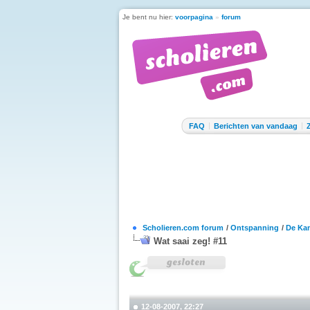
Je bent nu hier:
voorpagina
»
forum
FAQ
Berichten van vandaag
Scholieren.com forum
/
Ontspanning
/
De Kan
Wat saai zeg! #11
12-08-2007, 22:27