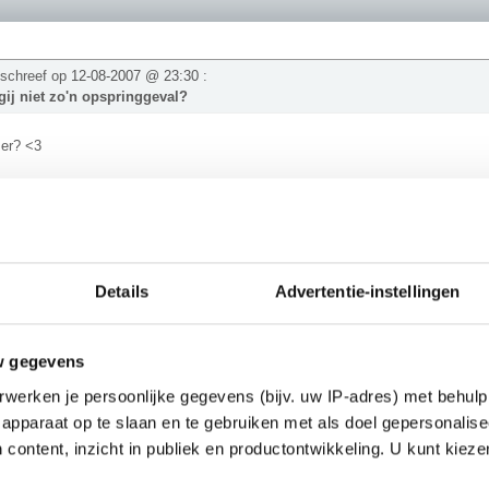
 schreef op
12-08-2007 @ 23:30
:
ij niet zo'n opspringgeval?
 er? <3
ok!
Details
Advertentie-instellingen
e schreef op
12-08-2007 @ 23:29
:
TRA.. het met elkaar eens zijn, dezelfde opmerking maken.. 't gaat berg
w gegevens
s?
werken je persoonlijke gegevens (bijv. uw IP-adres) met behulp
zo de Marianentrog in, het diepste punt ligt daar op -11.035m.
apparaat op te slaan en te gebruiken met als doel gepersonalise
________
 content, inzicht in publiek en productontwikkeling. U kunt kiez
05: Quiana is op De Kantine vervangen door PV"