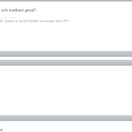
k zo'n koelkast geval?
________
05: Quiana is op De Kantine vervangen door PV"
et.