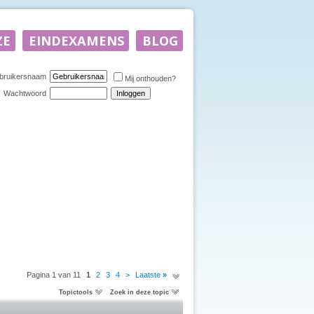
bruikersnaam
Mij onthouden?
Wachtwoord
Pagina 1 van 11
1
2
3
4
>
Laatste
»
Topictools
Zoek in deze topic