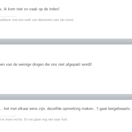
s, ik kom niet zo vaak op de index!
________
asblazer met een wolk van diamanten aan zijn mond
 een van de weinige dingen die ons niet afgepakt wordt!
 het met elkaar eens zijn, dezelfde opmerking maken.. 't gaat bergafwaarts.
________
nt ik moet rechts. En we gaan nog niet naar huis.