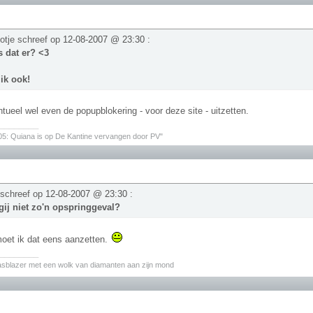
otje schreef op
12-08-2007 @ 23:30
:
 dat er? <3
 ik ook!
tueel wel even de popupblokering - voor deze site - uitzetten.
________
05: Quiana is op De Kantine vervangen door PV"
 schreef op
12-08-2007 @ 23:30
:
ij niet zo'n opspringgeval?
oet ik dat eens aanzetten.
________
asblazer met een wolk van diamanten aan zijn mond