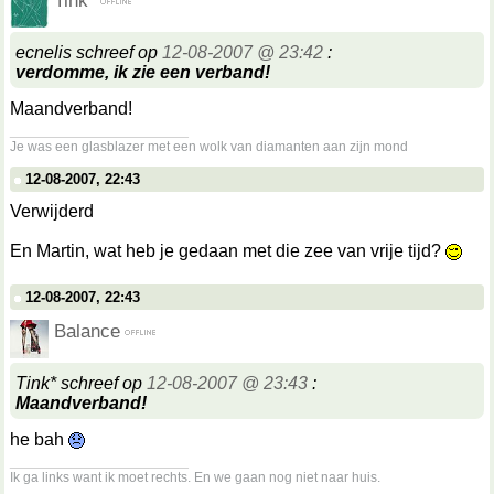
Tink*
ecnelis schreef op
12-08-2007 @ 23:42
:
verdomme, ik zie een verband!
Maandverband!
__________________
Je was een glasblazer met een wolk van diamanten aan zijn mond
12-08-2007, 22:43
Verwijderd
En Martin, wat heb je gedaan met die zee van vrije tijd?
12-08-2007, 22:43
Balance
Tink* schreef op
12-08-2007 @ 23:43
:
Maandverband!
he bah
__________________
Ik ga links want ik moet rechts. En we gaan nog niet naar huis.