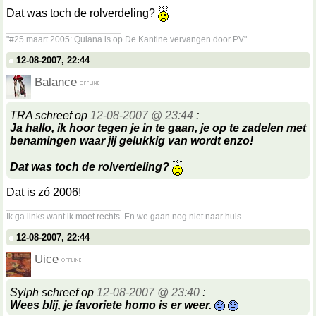
Dat was toch de rolverdeling?
__________________
"#25 maart 2005: Quiana is op De Kantine vervangen door PV"
12-08-2007, 22:44
Balance
TRA schreef op
12-08-2007 @ 23:44
:
Ja hallo, ik hoor tegen je in te gaan, je op te zadelen met
benamingen waar jij gelukkig van wordt enzo!
Dat was toch de rolverdeling?
Dat is zó 2006!
__________________
Ik ga links want ik moet rechts. En we gaan nog niet naar huis.
12-08-2007, 22:44
Uice
Sylph schreef op
12-08-2007 @ 23:40
:
Wees blij, je favoriete homo is er weer.