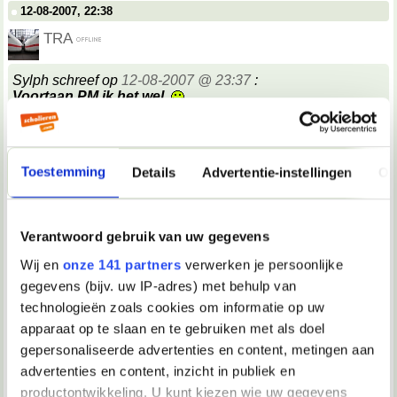
12-08-2007, 22:38
TRA
Sylph schreef op
12-08-2007 @ 23:37
:
Voortaan PM ik het wel.
__________________
"#25 maart 2005: Quiana is op De Kantine vervangen door PV"
Toestemming
Details
Advertentie-instellingen
Ov
12-08-2007, 22:38
Tink*
Verantwoord gebruik van uw gegevens
Stefenootje, je moet niet zoveel nadenken over wat andere
mensen misschien wel niet zouden kunnen denken.
Dat
Wij en
onze 141 partners
verwerken je persoonlijke
is alleen maar vermoeiend. Gewoon doen wat jij wilt en
gegevens (bijv. uw IP-adres) met behulp van
/caren wat anderen denken!
__________________
technologieën zoals cookies om informatie op uw
Je was een glasblazer met een wolk van diamanten aan zijn mond
apparaat op te slaan en te gebruiken met als doel
12-08-2007, 22:38
gepersonaliseerde advertenties en content, metingen aan
advertenties en content, inzicht in publiek en
TRA
productontwikkeling. U kunt kiezen wie uw gegevens