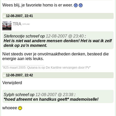
Wees blij, je favoriete homo is er weer.
12-08-2007, 22:41
TRA
Stefenootje schreef op
12-08-2007 @ 23:40
:
Het is niet wat andere mensen denken! Het is wat ik zelf
denk op zo'n moment.
Niet steeds over je onvolmaaktheden denken, besteed die
energie aan iets leuks.
__________________
"#25 maart 2005: Quiana is op De Kantine vervangen door PV"
12-08-2007, 22:42
Verwijderd
Sylph schreef op
12-08-2007 @ 23:38
:
*hoed afneemt en handkus geeft* mademoiselle!
whoeee