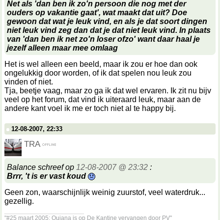
Net als 'dan ben ik zo'n persoon die nog met der
ouders op vakantie gaat', wat maakt dat uit? Doe
gewoon dat wat je leuk vind, en als je dat soort dingen
niet leuk vind zeg dan dat je dat niet leuk vind. In plaats
van 'dan ben ik net zo'n loser ofzo' want daar haal je
jezelf alleen maar mee omlaag
Het is wel alleen een beeld, maar ik zou er hoe dan ook
ongelukkig door worden, of ik dat spelen nou leuk zou
vinden of niet.
Tja, beetje vaag, maar zo ga ik dat wel ervaren. Ik zit nu bijv
veel op het forum, dat vind ik uiteraard leuk, maar aan de
andere kant voel ik me er toch niet al te happy bij.
12-08-2007, 22:33
TRA
Balance schreef op
12-08-2007 @ 23:32
:
Brrr, 't is er vast koud
Geen zon, waarschijnlijk weinig zuurstof, veel waterdruk...
gezellig.
__________________
"#25 maart 2005: Quiana is op De Kantine vervangen door PV"