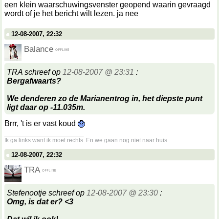
een klein waarschuwingsvenster geopend waarin gevraagd
wordt of je het bericht wilt lezen. ja nee
12-08-2007, 22:32
Balance
TRA schreef op
12-08-2007 @ 23:31
:
Bergafwaarts?
We denderen zo de Marianentrog in, het diepste punt
ligt daar op -11.035m.
Brrr, 't is er vast koud
__________________
Ik ga links want ik moet rechts. En we gaan nog niet naar huis.
12-08-2007, 22:32
TRA
Stefenootje schreef op
12-08-2007 @ 23:30
:
Omg, is dat er? <3