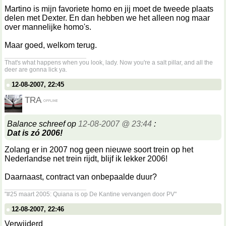
Martino is mijn favoriete homo en jij moet de tweede plaats
delen met Dexter. En dan hebben we het alleen nog maar
over mannelijke homo's.
Maar goed, welkom terug.
__________________
That's what happens when you look, lady. Now you're a salt pillar, and all the
deer are gonna lick ya.
12-08-2007, 22:45
TRA
Balance schreef op
12-08-2007 @ 23:44
:
Dat is zó 2006!
Zolang er in 2007 nog geen nieuwe soort trein op het
Nederlandse net trein rijdt, blijf ik lekker 2006!
Daarnaast, contract van onbepaalde duur?
__________________
"#25 maart 2005: Quiana is op De Kantine vervangen door PV"
12-08-2007, 22:46
Verwijderd