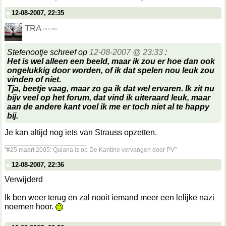
12-08-2007, 22:35
TRA
Stefenootje schreef op
12-08-2007 @ 23:33
:
Het is wel alleen een beeld, maar ik zou er hoe dan ook
ongelukkig door worden, of ik dat spelen nou leuk zou
vinden of niet.
Tja, beetje vaag, maar zo ga ik dat wel ervaren. Ik zit nu
bijv veel op het forum, dat vind ik uiteraard leuk, maar
aan de andere kant voel ik me er toch niet al te happy
bij.
Je kan altijd nog iets van Strauss opzetten.
__________________
"#25 maart 2005: Quiana is op De Kantine vervangen door PV"
12-08-2007, 22:36
Verwijderd
Ik ben weer terug en zal nooit iemand meer een lelijke nazi
noemen hoor.