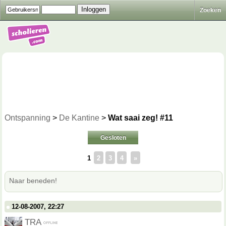
Zoeken
Ontspanning
>
De Kantine
>
Wat saai zeg! #11
Gesloten
1
2
3
4
»
Naar beneden!
12-08-2007, 22:27
TRA