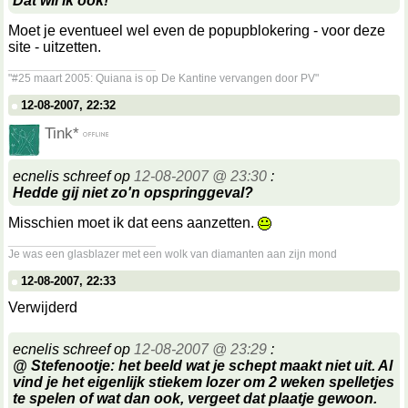
Dat wil ik ook!
Moet je eventueel wel even de popupblokering - voor deze
site - uitzetten.
__________________
"#25 maart 2005: Quiana is op De Kantine vervangen door PV"
12-08-2007, 22:32
Tink*
ecnelis schreef op
12-08-2007 @ 23:30
:
Hedde gij niet zo'n opspringgeval?
Misschien moet ik dat eens aanzetten.
__________________
Je was een glasblazer met een wolk van diamanten aan zijn mond
12-08-2007, 22:33
Verwijderd
ecnelis schreef op
12-08-2007 @ 23:29
:
@ Stefenootje: het beeld wat je schept maakt niet uit. Al
vind je het eigenlijk stiekem lozer om 2 weken spelletjes
te spelen of wat dan ook, vergeet dat plaatje gewoon.