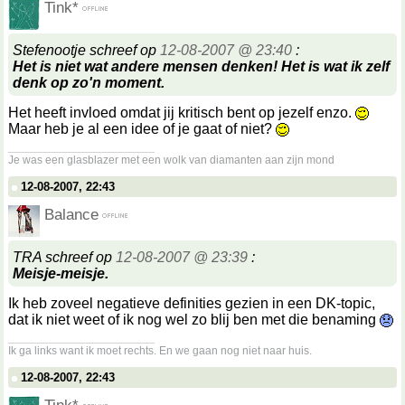
Tink*
Stefenootje schreef op
12-08-2007 @ 23:40
:
Het is niet wat andere mensen denken! Het is wat ik zelf
denk op zo'n moment.
Het heeft invloed omdat jij kritisch bent op jezelf enzo.
Maar heb je al een idee of je gaat of niet?
__________________
Je was een glasblazer met een wolk van diamanten aan zijn mond
12-08-2007, 22:43
Balance
TRA schreef op
12-08-2007 @ 23:39
:
Meisje-meisje.
Ik heb zoveel negatieve definities gezien in een DK-topic,
dat ik niet weet of ik nog wel zo blij ben met die benaming
__________________
Ik ga links want ik moet rechts. En we gaan nog niet naar huis.
12-08-2007, 22:43