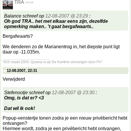
TRA
Balance schreef op
12-08-2007 @ 23:29
:
Oh god TRA.. het met elkaar eens zijn, dezelfde
opmerking maken.. 't gaat bergafwaarts..
Bergafwaarts?
We denderen zo de Marianentrog in, het diepste punt ligt
daar op -11.035m.
__________________
"#25 maart 2005: Quiana is op De Kantine vervangen door PV"
12-08-2007, 22:31
Verwijderd
Stefenootje schreef op
12-08-2007 @ 23:30
:
Omg, is dat er? <3
Dat wil ik ook!
Popup-venstertje tonen zodra je een nieuw privébericht hebt
ontvangen?
Hiermee wordt, zodra je een privébericht hebt ontvangen,