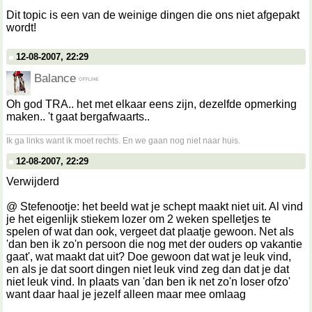
Dit topic is een van de weinige dingen die ons niet afgepakt
wordt!
12-08-2007, 22:29
Balance
Oh god TRA.. het met elkaar eens zijn, dezelfde opmerking
maken.. 't gaat bergafwaarts..
__________________
Ik ga links want ik moet rechts. En we gaan nog niet naar huis.
12-08-2007, 22:29
Verwijderd
@ Stefenootje: het beeld wat je schept maakt niet uit. Al vind
je het eigenlijk stiekem lozer om 2 weken spelletjes te
spelen of wat dan ook, vergeet dat plaatje gewoon. Net als
'dan ben ik zo'n persoon die nog met der ouders op vakantie
gaat', wat maakt dat uit? Doe gewoon dat wat je leuk vind,
en als je dat soort dingen niet leuk vind zeg dan dat je dat
niet leuk vind. In plaats van 'dan ben ik net zo'n loser ofzo'
want daar haal je jezelf alleen maar mee omlaag