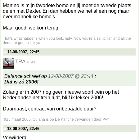
Martino is mijn favoriete homo en jij moet de tweede plaats
delen met Dexter. En dan hebben we het alleen nog maar
over mannelijke homo's.
Maar goed, welkom terug.
__________________
That's what happens when you look, lady. Now you're a salt pillar, and all the
deer are gonna lick ya.
12-08-2007, 22:45
TRA
Balance schreef op
12-08-2007 @ 23:44
:
Dat is zó 2006!
Zolang er in 2007 nog geen nieuwe soort trein op het
Nederlandse net trein rijdt, blijf ik lekker 2006!
Daarnaast, contract van onbepaalde duur?
__________________
"#25 maart 2005: Quiana is op De Kantine vervangen door PV"
12-08-2007, 22:46
Verwijderd