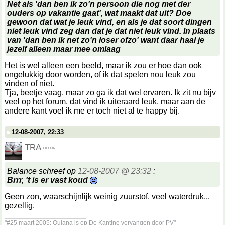
Net als 'dan ben ik zo'n persoon die nog met der
ouders op vakantie gaat', wat maakt dat uit? Doe
gewoon dat wat je leuk vind, en als je dat soort dingen
niet leuk vind zeg dan dat je dat niet leuk vind. In plaats
van 'dan ben ik net zo'n loser ofzo' want daar haal je
jezelf alleen maar mee omlaag
Het is wel alleen een beeld, maar ik zou er hoe dan ook
ongelukkig door worden, of ik dat spelen nou leuk zou
vinden of niet.
Tja, beetje vaag, maar zo ga ik dat wel ervaren. Ik zit nu bijv
veel op het forum, dat vind ik uiteraard leuk, maar aan de
andere kant voel ik me er toch niet al te happy bij.
12-08-2007, 22:33
TRA
Balance schreef op
12-08-2007 @ 23:32
:
Brrr, 't is er vast koud
Geen zon, waarschijnlijk weinig zuurstof, veel waterdruk...
gezellig.
__________________
"#25 maart 2005: Quiana is op De Kantine vervangen door PV"