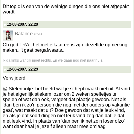
Dit topic is een van de weinige dingen die ons niet afgepakt
wordt!
12-08-2007, 22:29
Balance
Oh god TRA.. het met elkaar eens zijn, dezelfde opmerking
maken.. 't gaat bergafwaarts..
__________________
Ik ga links want ik moet rechts. En we gaan nog niet naar huis.
12-08-2007, 22:29
Verwijderd
@ Stefenootje: het beeld wat je schept maakt niet uit. Al vind
je het eigenlijk stiekem lozer om 2 weken spelletjes te
spelen of wat dan ook, vergeet dat plaatje gewoon. Net als
'dan ben ik zo'n persoon die nog met der ouders op vakantie
gaat', wat maakt dat uit? Doe gewoon dat wat je leuk vind,
en als je dat soort dingen niet leuk vind zeg dan dat je dat
niet leuk vind. In plaats van 'dan ben ik net zo'n loser ofzo'
want daar haal je jezelf alleen maar mee omlaag