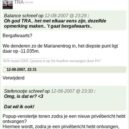
TRA
Balance schreef op
12-08-2007 @ 23:29
:
Oh god TRA.. het met elkaar eens zijn, dezelfde
opmerking maken.. 't gaat bergafwaarts..
Bergafwaarts?
We denderen zo de Marianentrog in, het diepste punt ligt
daar op -11.035m.
__________________
"#25 maart 2005: Quiana is op De Kantine vervangen door PV"
12-08-2007, 22:31
Verwijderd
Stefenootje schreef op
12-08-2007 @ 23:30
:
Omg, is dat er? <3
Dat wil ik ook!
Popup-venstertje tonen zodra je een nieuw privébericht hebt
ontvangen?
Hiermee wordt, zodra je een privébericht hebt ontvangen,