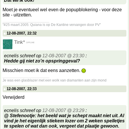
Dat wil ik ook!
Moet je eventueel wel even de popupblokering - voor deze
site - uitzetten.
__________________
"#25 maart 2005: Quiana is op De Kantine vervangen door PV"
12-08-2007, 22:32
Tink*
ecnelis schreef op
12-08-2007 @ 23:30
:
Hedde gij niet zo'n opspringgeval?
Misschien moet ik dat eens aanzetten.
__________________
Je was een glasblazer met een wolk van diamanten aan zijn mond
12-08-2007, 22:33
Verwijderd
ecnelis schreef op
12-08-2007 @ 23:29
:
@ Stefenootje: het beeld wat je schept maakt niet uit. Al
vind je het eigenlijk stiekem lozer om 2 weken spelletjes
te spelen of wat dan ook, vergeet dat plaatje gewoon.