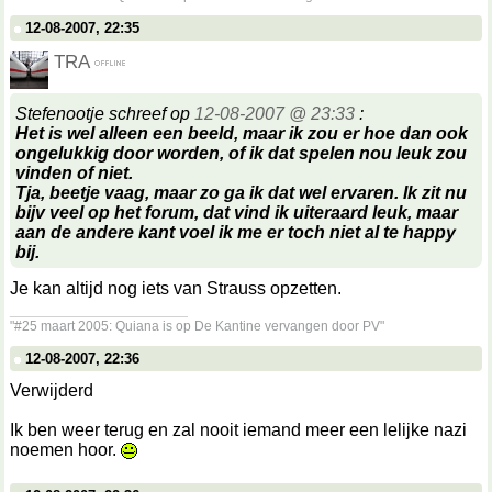
12-08-2007, 22:35
TRA
Stefenootje schreef op
12-08-2007 @ 23:33
:
Het is wel alleen een beeld, maar ik zou er hoe dan ook
ongelukkig door worden, of ik dat spelen nou leuk zou
vinden of niet.
Tja, beetje vaag, maar zo ga ik dat wel ervaren. Ik zit nu
bijv veel op het forum, dat vind ik uiteraard leuk, maar
aan de andere kant voel ik me er toch niet al te happy
bij.
Je kan altijd nog iets van Strauss opzetten.
__________________
"#25 maart 2005: Quiana is op De Kantine vervangen door PV"
12-08-2007, 22:36
Verwijderd
Ik ben weer terug en zal nooit iemand meer een lelijke nazi
noemen hoor.