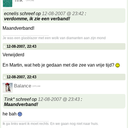
Tink*
ecnelis schreef op
12-08-2007 @ 23:42
:
verdomme, ik zie een verband!
Maandverband!
__________________
Je was een glasblazer met een wolk van diamanten aan zijn mond
12-08-2007, 22:43
Verwijderd
En Martin, wat heb je gedaan met die zee van vrije tijd?
12-08-2007, 22:43
Balance
Tink* schreef op
12-08-2007 @ 23:43
:
Maandverband!
he bah
__________________
Ik ga links want ik moet rechts. En we gaan nog niet naar huis.