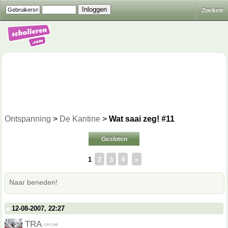
Zoeken
Ontspanning
>
De Kantine
>
Wat saai zeg! #11
Gesloten
1
2
3
4
»
Naar beneden!
12-08-2007, 22:27
TRA