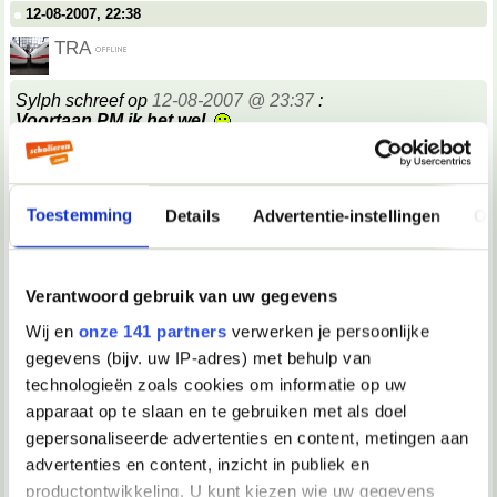
12-08-2007, 22:38
TRA
Sylph schreef op
12-08-2007 @ 23:37
:
Voortaan PM ik het wel.
__________________
"#25 maart 2005: Quiana is op De Kantine vervangen door PV"
Toestemming
Details
Advertentie-instellingen
Ov
12-08-2007, 22:38
Tink*
Verantwoord gebruik van uw gegevens
Stefenootje, je moet niet zoveel nadenken over wat andere
mensen misschien wel niet zouden kunnen denken.
Dat
Wij en
onze 141 partners
verwerken je persoonlijke
is alleen maar vermoeiend. Gewoon doen wat jij wilt en
gegevens (bijv. uw IP-adres) met behulp van
/caren wat anderen denken!
__________________
technologieën zoals cookies om informatie op uw
Je was een glasblazer met een wolk van diamanten aan zijn mond
apparaat op te slaan en te gebruiken met als doel
12-08-2007, 22:38
gepersonaliseerde advertenties en content, metingen aan
advertenties en content, inzicht in publiek en
TRA
productontwikkeling. U kunt kiezen wie uw gegevens