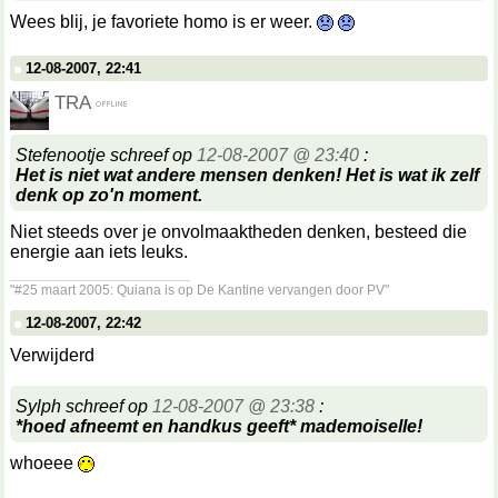
Wees blij, je favoriete homo is er weer.
12-08-2007, 22:41
TRA
Stefenootje schreef op
12-08-2007 @ 23:40
:
Het is niet wat andere mensen denken! Het is wat ik zelf
denk op zo'n moment.
Niet steeds over je onvolmaaktheden denken, besteed die
energie aan iets leuks.
__________________
"#25 maart 2005: Quiana is op De Kantine vervangen door PV"
12-08-2007, 22:42
Verwijderd
Sylph schreef op
12-08-2007 @ 23:38
:
*hoed afneemt en handkus geeft* mademoiselle!
whoeee