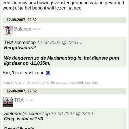
een klein waarschuwingsvenster geopend waarin gevraagd
wordt of je het bericht wilt lezen. ja nee
12-08-2007, 22:32
Balance
TRA schreef op
12-08-2007 @ 23:31
:
Bergafwaarts?
We denderen zo de Marianentrog in, het diepste punt
ligt daar op -11.035m.
Brrr, 't is er vast koud
__________________
Ik ga links want ik moet rechts. En we gaan nog niet naar huis.
12-08-2007, 22:32
TRA
Stefenootje schreef op
12-08-2007 @ 23:30
:
Omg, is dat er? <3