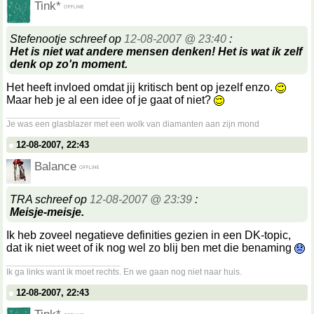
Tink*
Stefenootje schreef op
12-08-2007 @ 23:40
:
Het is niet wat andere mensen denken! Het is wat ik zelf
denk op zo'n moment.
Het heeft invloed omdat jij kritisch bent op jezelf enzo.
Maar heb je al een idee of je gaat of niet?
__________________
Je was een glasblazer met een wolk van diamanten aan zijn mond
12-08-2007, 22:43
Balance
TRA schreef op
12-08-2007 @ 23:39
:
Meisje-meisje.
Ik heb zoveel negatieve definities gezien in een DK-topic,
dat ik niet weet of ik nog wel zo blij ben met die benaming
__________________
Ik ga links want ik moet rechts. En we gaan nog niet naar huis.
12-08-2007, 22:43