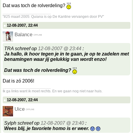
Dat was toch de rolverdeling?
__________________
"#25 maart 2005: Quiana is op De Kantine vervangen door PV"
12-08-2007, 22:44
Balance
TRA schreef op
12-08-2007 @ 23:44
:
Ja hallo, ik hoor tegen je in te gaan, je op te zadelen met
benamingen waar jij gelukkig van wordt enzo!
Dat was toch de rolverdeling?
Dat is zó 2006!
__________________
Ik ga links want ik moet rechts. En we gaan nog niet naar huis.
12-08-2007, 22:44
Uice
Sylph schreef op
12-08-2007 @ 23:40
:
Wees blij, je favoriete homo is er weer.