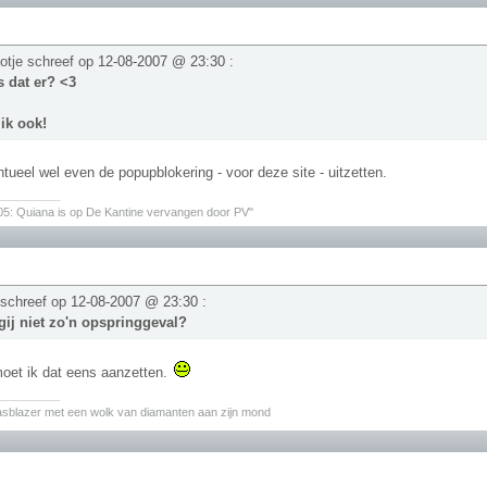
otje schreef op
12-08-2007 @ 23:30
:
 dat er? <3
 ik ook!
tueel wel even de popupblokering - voor deze site - uitzetten.
________
05: Quiana is op De Kantine vervangen door PV"
 schreef op
12-08-2007 @ 23:30
:
ij niet zo'n opspringgeval?
oet ik dat eens aanzetten.
________
asblazer met een wolk van diamanten aan zijn mond