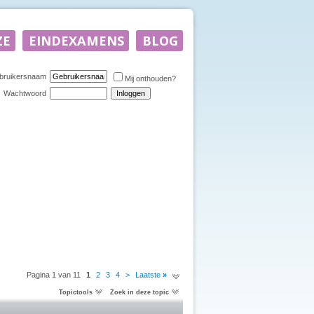
bruikersnaam
Mij onthouden?
Wachtwoord
Pagina 1 van 11
1
2
3
4
>
Laatste
»
Topictools
Zoek in deze topic