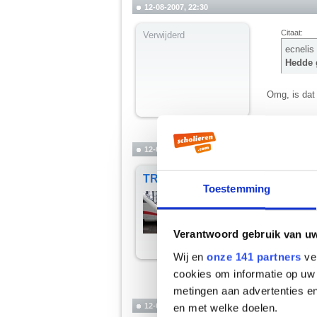
12-08-2007, 22:30
Citaat:
Verwijderd
ecnelis
Hedde g
Omg, is dat
Dat wil ik o
12-08-2007, 22:31
Citaat:
TRA
Toestemming
Balanc
Oh god 
Verantwoord gebruik van u
Bergafwaart
Wij en
onze 141 partners
ver
We denderen 
cookies om informatie op uw 
__________
metingen aan advertenties en
"#25 maart 20
12-08-2007, 22:31
en met welke doelen.