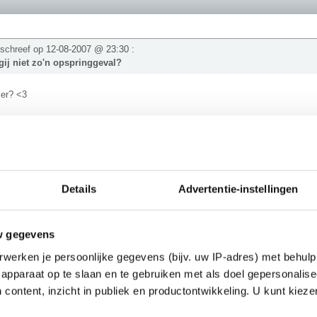
 schreef op
12-08-2007 @ 23:30
:
ij niet zo'n opspringgeval?
 er? <3
ok!
Details
Advertentie-instellingen
e schreef op
12-08-2007 @ 23:29
:
TRA.. het met elkaar eens zijn, dezelfde opmerking maken.. 't gaat berg
w gegevens
s?
werken je persoonlijke gegevens (bijv. uw IP-adres) met behulp
zo de Marianentrog in, het diepste punt ligt daar op -11.035m.
apparaat op te slaan en te gebruiken met als doel gepersonalise
________
 content, inzicht in publiek en productontwikkeling. U kunt kiez
05: Quiana is op De Kantine vervangen door PV"