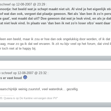
 schreef op
12-08-2007 @ 23:29
:
nootje: het beeld wat je schept maakt niet uit. Al vind je het eigenlijk s
of wat dan ook, vergeet dat plaatje gewoon. Net als 'dan ben ik zo'n pe
e gaat', wat maakt dat uit? Doe gewoon dat wat je leuk vind, en als je da
dat niet leuk vind. In plaats van 'dan ben ik net zo'n loser ofzo' want daa
g
lleen een beeld, maar ik zou er hoe dan ook ongelukkig door worden, of ik dat
vaag, maar zo ga ik dat wel ervaren. Ik zit nu bijv veel op het forum, dat vind
 toch niet al te happy bij.
e schreef op
12-08-2007 @ 23:32
:
t is er vast koud
arschijnlijk weinig zuurstof, veel waterdruk... gezellig.
________
05: Quiana is op De Kantine vervangen door PV"