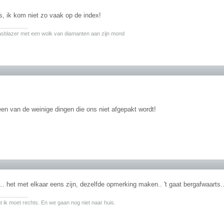
s, ik kom niet zo vaak op de index!
________
asblazer met een wolk van diamanten aan zijn mond
 een van de weinige dingen die ons niet afgepakt wordt!
 het met elkaar eens zijn, dezelfde opmerking maken.. 't gaat bergafwaarts.
________
nt ik moet rechts. En we gaan nog niet naar huis.