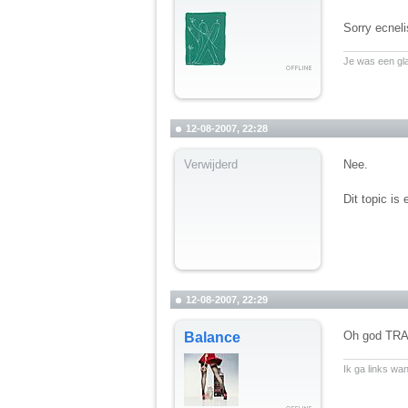
Sorry ecneli
__________
Je was een gl
12-08-2007, 22:28
Verwijderd
Nee.
Dit topic is
12-08-2007, 22:29
Oh god TRA..
Balance
__________
Ik ga links wa