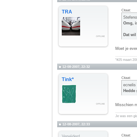
Citaat:
TRA
Stefeno
Omg, is
Dat wil
Moet je even
__________
"#25 maart 20
12-08-2007, 22:32
Citaat:
Tink*
ecnelis
Hedde g
Misschien m
__________
Je was een gl
12-08-2007, 22:33
Citaat:
Verwijderd