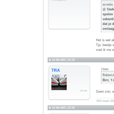
ecnelis
@ Stefe
spelen 
vakanti
dat je 
omlaa
Het is wel a
Tja, beetje 
voel ik me er
12-08-2007, 22:33
Citaat:
TRA
Balanc
Brrr, '
Geen zon, wa
__________
"#25 maart 20
12-08-2007, 22:35