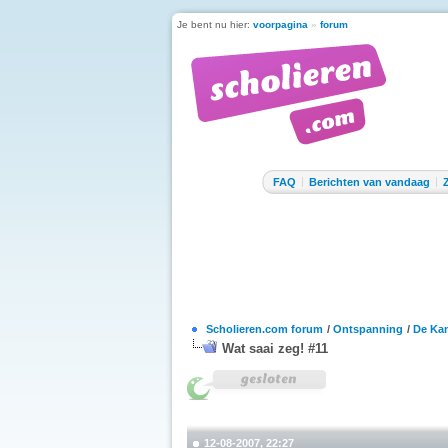
Je bent nu hier:
voorpagina
»
forum
FAQ
Berichten van vandaag
Scholieren.com forum
/
Ontspanning
/
De Kan
Wat saai zeg! #11
12-08-2007, 22:27