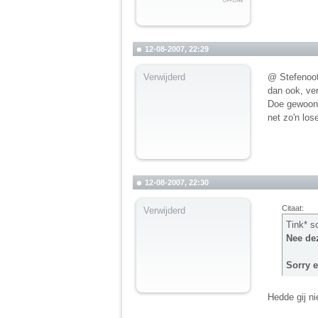
12-08-2007, 22:29
Verwijderd
@ Stefenootj
dan ook, ver
Doe gewoon d
net zo'n los
12-08-2007, 22:30
Citaat:
Verwijderd
Tink* s
Nee dez
Sorry e
Hedde gij ni