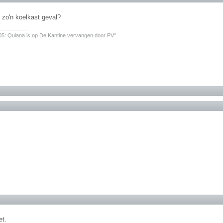
k zo'n koelkast geval?
________
05: Quiana is op De Kantine vervangen door PV"
et.