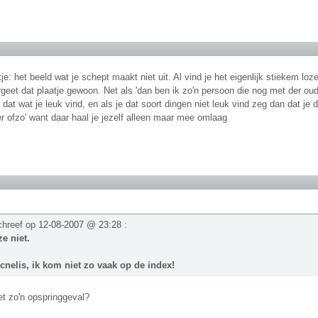
e: het beeld wat je schept maakt niet uit. Al vind je het eigenlijk stiekem lo
geet dat plaatje gewoon. Net als 'dan ben ik zo'n persoon die nog met der oud
at wat je leuk vind, en als je dat soort dingen niet leuk vind zeg dan dat je da
er ofzo' want daar haal je jezelf alleen maar mee omlaag
chreef op
12-08-2007 @ 23:28
:
e niet.
cnelis, ik kom niet zo vaak op de index!
et zo'n opspringgeval?