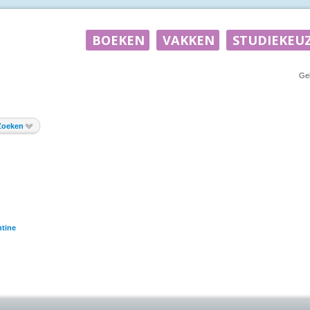
Ge
Zoeken
tine