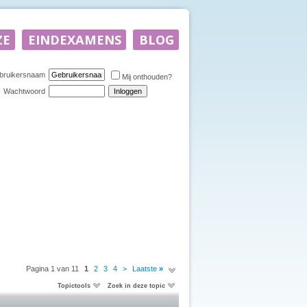
bruikersnaam
Mij onthouden?
Wachtwoord
Pagina 1 van 11
1
2
3
4
>
Laatste
»
Topictools
Zoek in deze topic