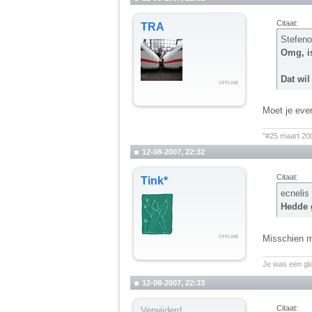
Citaat:
TRA
Stefeno
Omg, is
Dat wil
Moet je even
__________
"#25 maart 20
12-08-2007, 22:32
Citaat:
Tink*
ecnelis
Hedde g
Misschien m
__________
Je was een gl
12-08-2007, 22:33
Citaat:
Verwijderd