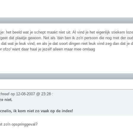
e: het beeld wat je schept maakt niet uit. Al vind je het eigenlijk stiekem lo
geet dat plaatje gewoon. Net als 'dan ben ik zo'n persoon die nog met der oud
at wat je leuk vind, en als je dat soort dingen niet leuk vind zeg dan dat je da
er ofzo' want daar haal je jezelf alleen maar mee omlaag
chreef op
12-08-2007 @ 23:28
:
e niet.
cnelis, ik kom niet zo vaak op de index!
et zo'n opspringgeval?