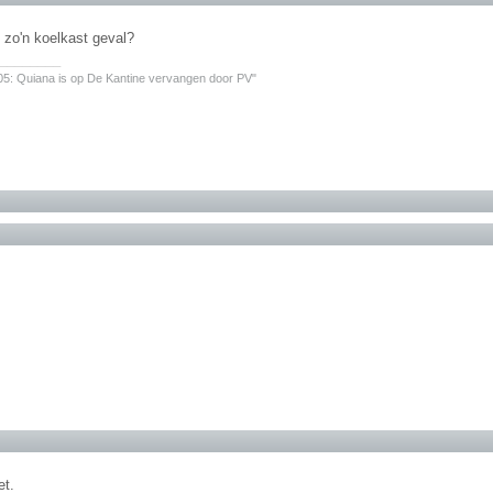
k zo'n koelkast geval?
________
05: Quiana is op De Kantine vervangen door PV"
et.