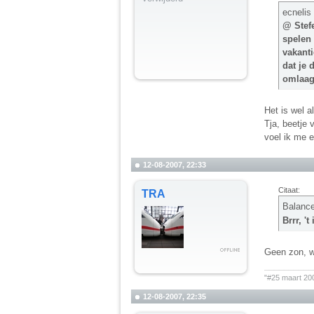
ecnelis
@ Stefe
spelen 
vakanti
dat je 
omlaa
Het is wel a
Tja, beetje 
voel ik me er
12-08-2007, 22:33
Citaat:
TRA
Balanc
Brrr, '
Geen zon, wa
__________
"#25 maart 20
12-08-2007, 22:35