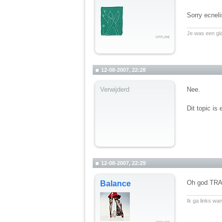
Sorry ecneli
__________
Je was een gl
12-08-2007, 22:28
Verwijderd
Nee.
Dit topic is
12-08-2007, 22:29
Oh god TRA..
Balance
__________
Ik ga links wa