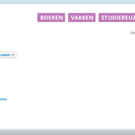
Ge
Zoeken
tine