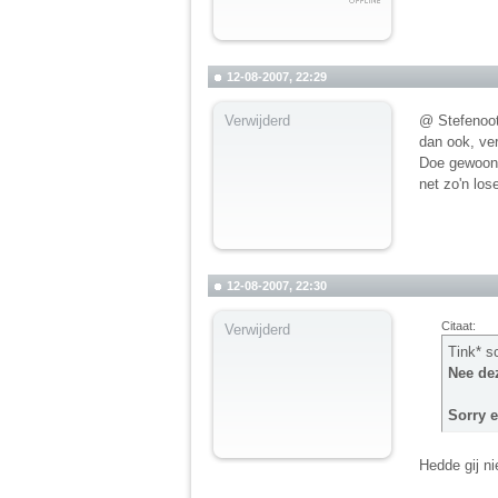
12-08-2007, 22:29
Verwijderd
@ Stefenootj
dan ook, ver
Doe gewoon d
net zo'n los
12-08-2007, 22:30
Citaat:
Verwijderd
Tink* s
Nee dez
Sorry e
Hedde gij ni