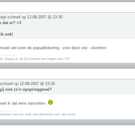
otje schreef op
12-08-2007 @ 23:30
:
 dat er? <3
 ik ook!
tueel wel even de popupblokering - voor deze site - uitzetten.
________
05: Quiana is op De Kantine vervangen door PV"
 schreef op
12-08-2007 @ 23:30
:
ij niet zo'n opspringgeval?
oet ik dat eens aanzetten.
________
asblazer met een wolk van diamanten aan zijn mond