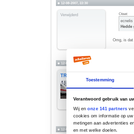
12-08-2007, 22:30
Citaat:
Verwijderd
ecnelis
Hedde g
Omg, is dat
Dat wil ik o
12-08-2007, 22:31
Citaat:
TRA
Toestemming
Balanc
Oh god 
Verantwoord gebruik van u
Bergafwaart
Wij en
onze 141 partners
ver
We denderen 
cookies om informatie op uw 
__________
metingen aan advertenties en
"#25 maart 20
12-08-2007, 22:31
en met welke doelen.