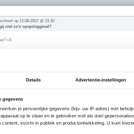
 schreef op
12-08-2007 @ 23:30
:
ij niet zo'n opspringgeval?
 er? <3
ok!
Details
Advertentie-instellingen
e schreef op
12-08-2007 @ 23:29
:
TRA.. het met elkaar eens zijn, dezelfde opmerking maken.. 't gaat berg
w gegevens
s?
werken je persoonlijke gegevens (bijv. uw IP-adres) met behulp
zo de Marianentrog in, het diepste punt ligt daar op -11.035m.
apparaat op te slaan en te gebruiken met als doel gepersonalise
________
 content, inzicht in publiek en productontwikkeling. U kunt kiez
05: Quiana is op De Kantine vervangen door PV"