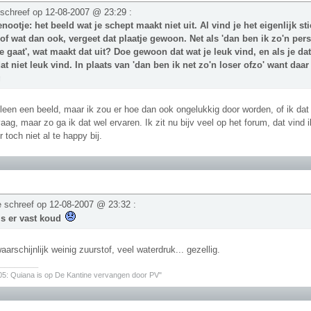
 schreef op
12-08-2007 @ 23:29
:
nootje: het beeld wat je schept maakt niet uit. Al vind je het eigenlijk s
of wat dan ook, vergeet dat plaatje gewoon. Net als 'dan ben ik zo'n pe
e gaat', wat maakt dat uit? Doe gewoon dat wat je leuk vind, en als je da
dat niet leuk vind. In plaats van 'dan ben ik net zo'n loser ofzo' want daa
g
lleen een beeld, maar ik zou er hoe dan ook ongelukkig door worden, of ik dat
vaag, maar zo ga ik dat wel ervaren. Ik zit nu bijv veel op het forum, dat vind
 toch niet al te happy bij.
e schreef op
12-08-2007 @ 23:32
:
t is er vast koud
arschijnlijk weinig zuurstof, veel waterdruk... gezellig.
________
05: Quiana is op De Kantine vervangen door PV"