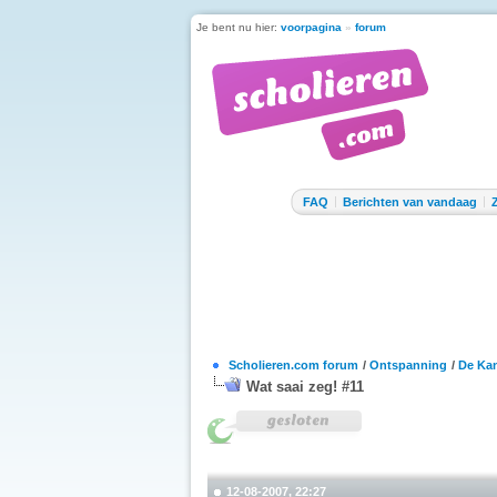
Je bent nu hier:
voorpagina
»
forum
FAQ
Berichten van vandaag
Scholieren.com forum
/
Ontspanning
/
De Kan
Wat saai zeg! #11
12-08-2007, 22:27