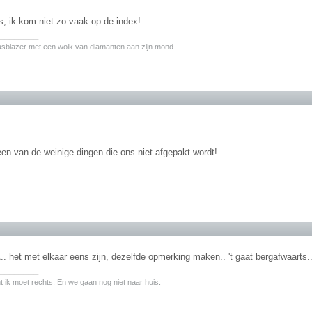
s, ik kom niet zo vaak op de index!
________
asblazer met een wolk van diamanten aan zijn mond
 een van de weinige dingen die ons niet afgepakt wordt!
 het met elkaar eens zijn, dezelfde opmerking maken.. 't gaat bergafwaarts.
________
nt ik moet rechts. En we gaan nog niet naar huis.