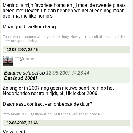
Martino is mijn favoriete homo en jij moet de tweede plaats
delen met Dexter. En dan hebben we het alleen nog maar
over mannelijke homo's.
Maar goed, welkom terug.
__________________
That's what happens when you look, lady. Now you're a salt pillar, and all the
deer are gonna lick ya.
12-08-2007, 22:45
TRA
Balance schreef op
12-08-2007 @ 23:44
:
Dat is zó 2006!
Zolang er in 2007 nog geen nieuwe soort trein op het
Nederlandse net trein rijdt, blijf ik lekker 2006!
Daarnaast, contract van onbepaalde duur?
__________________
"#25 maart 2005: Quiana is op De Kantine vervangen door PV"
12-08-2007, 22:46
Verwijderd