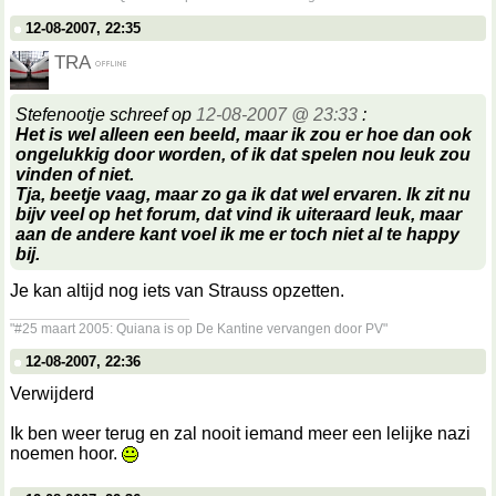
12-08-2007, 22:35
TRA
Stefenootje schreef op
12-08-2007 @ 23:33
:
Het is wel alleen een beeld, maar ik zou er hoe dan ook
ongelukkig door worden, of ik dat spelen nou leuk zou
vinden of niet.
Tja, beetje vaag, maar zo ga ik dat wel ervaren. Ik zit nu
bijv veel op het forum, dat vind ik uiteraard leuk, maar
aan de andere kant voel ik me er toch niet al te happy
bij.
Je kan altijd nog iets van Strauss opzetten.
__________________
"#25 maart 2005: Quiana is op De Kantine vervangen door PV"
12-08-2007, 22:36
Verwijderd
Ik ben weer terug en zal nooit iemand meer een lelijke nazi
noemen hoor.