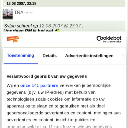
12-08-2007, 22:38
TRA
Sylph schreef op
12-08-2007 @ 23:37
:
Voortaan PM ik het wel.
__________________
"#25 maart 2005: Quiana is op De Kantine vervangen door PV"
Toestemming
Details
Advertentie-instellingen
Ov
12-08-2007, 22:38
Tink*
Verantwoord gebruik van uw gegevens
Stefenootje, je moet niet zoveel nadenken over wat andere
mensen misschien wel niet zouden kunnen denken.
Dat
Wij en
onze 141 partners
verwerken je persoonlijke
is alleen maar vermoeiend. Gewoon doen wat jij wilt en
gegevens (bijv. uw IP-adres) met behulp van
/caren wat anderen denken!
__________________
technologieën zoals cookies om informatie op uw
Je was een glasblazer met een wolk van diamanten aan zijn mond
apparaat op te slaan en te gebruiken met als doel
12-08-2007, 22:38
gepersonaliseerde advertenties en content, metingen aan
advertenties en content, inzicht in publiek en
TRA
productontwikkeling. U kunt kiezen wie uw gegevens