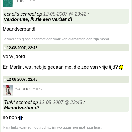
Tink*
ecnelis schreef op
12-08-2007 @ 23:42
:
verdomme, ik zie een verband!
Maandverband!
__________________
Je was een glasblazer met een wolk van diamanten aan zijn mond
12-08-2007, 22:43
Verwijderd
En Martin, wat heb je gedaan met die zee van vrije tijd?
12-08-2007, 22:43
Balance
Tink* schreef op
12-08-2007 @ 23:43
:
Maandverband!
he bah
__________________
Ik ga links want ik moet rechts. En we gaan nog niet naar huis.