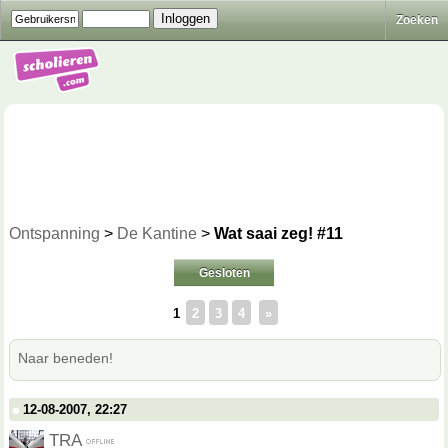
Zoeken
Ontspanning
>
De Kantine
>
Wat saai zeg! #11
Gesloten
1
2
3
4
»
Naar beneden!
12-08-2007, 22:27
TRA