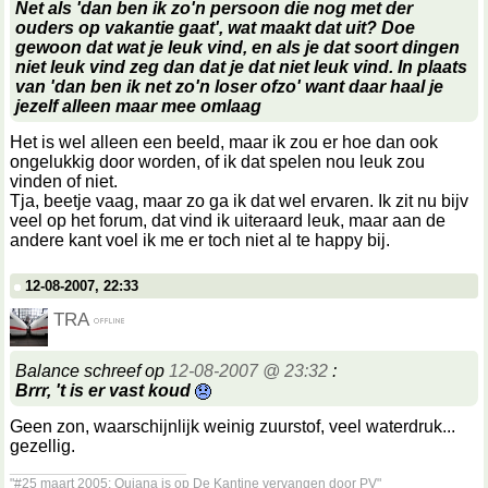
Net als 'dan ben ik zo'n persoon die nog met der
ouders op vakantie gaat', wat maakt dat uit? Doe
gewoon dat wat je leuk vind, en als je dat soort dingen
niet leuk vind zeg dan dat je dat niet leuk vind. In plaats
van 'dan ben ik net zo'n loser ofzo' want daar haal je
jezelf alleen maar mee omlaag
Het is wel alleen een beeld, maar ik zou er hoe dan ook
ongelukkig door worden, of ik dat spelen nou leuk zou
vinden of niet.
Tja, beetje vaag, maar zo ga ik dat wel ervaren. Ik zit nu bijv
veel op het forum, dat vind ik uiteraard leuk, maar aan de
andere kant voel ik me er toch niet al te happy bij.
12-08-2007, 22:33
TRA
Balance schreef op
12-08-2007 @ 23:32
:
Brrr, 't is er vast koud
Geen zon, waarschijnlijk weinig zuurstof, veel waterdruk...
gezellig.
__________________
"#25 maart 2005: Quiana is op De Kantine vervangen door PV"