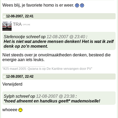
Wees blij, je favoriete homo is er weer.
12-08-2007, 22:41
TRA
Stefenootje schreef op
12-08-2007 @ 23:40
:
Het is niet wat andere mensen denken! Het is wat ik zelf
denk op zo'n moment.
Niet steeds over je onvolmaaktheden denken, besteed die
energie aan iets leuks.
__________________
"#25 maart 2005: Quiana is op De Kantine vervangen door PV"
12-08-2007, 22:42
Verwijderd
Sylph schreef op
12-08-2007 @ 23:38
:
*hoed afneemt en handkus geeft* mademoiselle!
whoeee