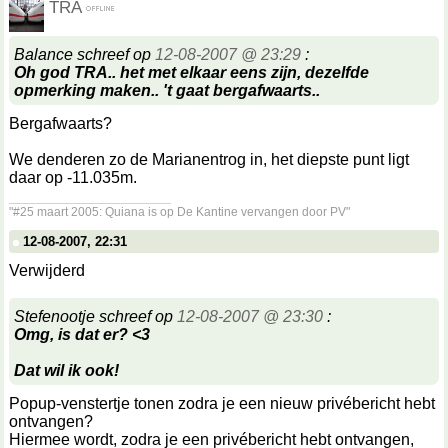
TRA
Balance schreef op
12-08-2007 @ 23:29
:
Oh god TRA.. het met elkaar eens zijn, dezelfde
opmerking maken.. 't gaat bergafwaarts..
Bergafwaarts?
We denderen zo de Marianentrog in, het diepste punt ligt
daar op -11.035m.
__________________
"#25 maart 2005: Quiana is op De Kantine vervangen door PV"
12-08-2007, 22:31
Verwijderd
Stefenootje schreef op
12-08-2007 @ 23:30
:
Omg, is dat er? <3
Dat wil ik ook!
Popup-venstertje tonen zodra je een nieuw privébericht hebt
ontvangen?
Hiermee wordt, zodra je een privébericht hebt ontvangen,