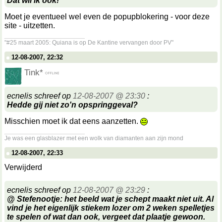
Dat wil ik ook!
Moet je eventueel wel even de popupblokering - voor deze
site - uitzetten.
__________________
"#25 maart 2005: Quiana is op De Kantine vervangen door PV"
12-08-2007, 22:32
Tink*
ecnelis schreef op
12-08-2007 @ 23:30
:
Hedde gij niet zo'n opspringgeval?
Misschien moet ik dat eens aanzetten.
__________________
Je was een glasblazer met een wolk van diamanten aan zijn mond
12-08-2007, 22:33
Verwijderd
ecnelis schreef op
12-08-2007 @ 23:29
:
@ Stefenootje: het beeld wat je schept maakt niet uit. Al
vind je het eigenlijk stiekem lozer om 2 weken spelletjes
te spelen of wat dan ook, vergeet dat plaatje gewoon.