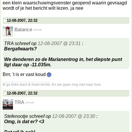
een klein waarschuwingsvenster geopend waarin gevraagd
wordt of je het bericht wilt lezen. ja nee
12-08-2007, 22:32
Balance
TRA schreef op
12-08-2007 @ 23:31
:
Bergafwaarts?
We denderen zo de Marianentrog in, het diepste punt
ligt daar op -11.035m.
Brrr, 't is er vast koud
__________________
Ik ga links want ik moet rechts. En we gaan nog niet naar huis.
12-08-2007, 22:32
TRA
Stefenootje schreef op
12-08-2007 @ 23:30
:
Omg, is dat er? <3