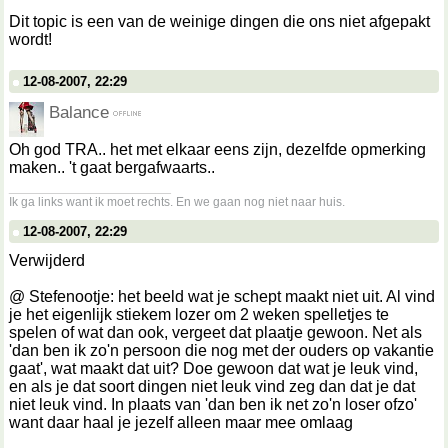
Dit topic is een van de weinige dingen die ons niet afgepakt
wordt!
12-08-2007, 22:29
Balance
Oh god TRA.. het met elkaar eens zijn, dezelfde opmerking
maken.. 't gaat bergafwaarts..
__________________
Ik ga links want ik moet rechts. En we gaan nog niet naar huis.
12-08-2007, 22:29
Verwijderd
@ Stefenootje: het beeld wat je schept maakt niet uit. Al vind
je het eigenlijk stiekem lozer om 2 weken spelletjes te
spelen of wat dan ook, vergeet dat plaatje gewoon. Net als
'dan ben ik zo'n persoon die nog met der ouders op vakantie
gaat', wat maakt dat uit? Doe gewoon dat wat je leuk vind,
en als je dat soort dingen niet leuk vind zeg dan dat je dat
niet leuk vind. In plaats van 'dan ben ik net zo'n loser ofzo'
want daar haal je jezelf alleen maar mee omlaag