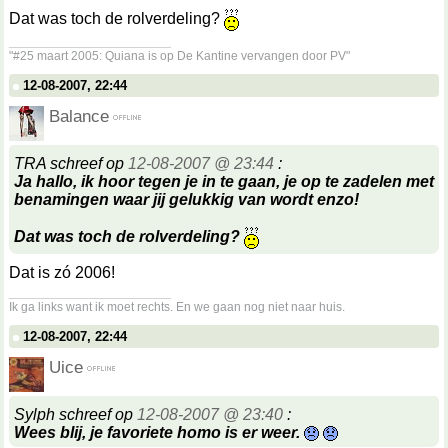
Dat was toch de rolverdeling?
__________________
"#25 maart 2005: Quiana is op De Kantine vervangen door PV"
12-08-2007, 22:44
Balance
TRA schreef op
12-08-2007 @ 23:44
:
Ja hallo, ik hoor tegen je in te gaan, je op te zadelen met
benamingen waar jij gelukkig van wordt enzo!
Dat was toch de rolverdeling?
Dat is zó 2006!
__________________
Ik ga links want ik moet rechts. En we gaan nog niet naar huis.
12-08-2007, 22:44
Uice
Sylph schreef op
12-08-2007 @ 23:40
:
Wees blij, je favoriete homo is er weer.